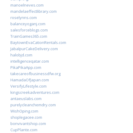
manoelneves.com
mandelaeffectlibrary.com
roselynns.com
balanceyoganj.com
salesforceblogs.com
TrainGames365.com
BaytownEvaCationRentals.com
JabalpurCakeDelivery.com
halobjd.com
intelligenceqatar.com
PikaPikaApp.com
takecareofbusinessdfw.org
HamadaOfJapan.com
VersifyLifestyle.com
kingscreekadventures.com
antaeuslabs.com
purelycleanchemdry.com
WishOping.com
shoplegacee.com
bonvivantshop.com
CupPlante.com