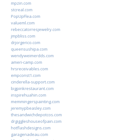
mpzin.com
stcreal.com
PopUpFlea.com
valueml.com
rebeccatorresjewelry.com
jmpbliss.com
drjorgerico.com
queensushipa.com
wendyweimerdds.com
ameri-camp.com
hrsreceivables.com
empconst1.com
cinderella-support.com
bigpinkrestaurant.com
inspirehuahin.com
memmingerspainting.com
jeremypbeasley.com
thesandwichdepotcos.com
drgiggleshouseofpain.com
hotflashdesigns.com
garagenadeau.com