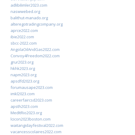
adlibilimler2023.com
naswwebed.org
balithut-manado.org
alteregotradingcompany.org
aprce2022.com
ibie2022.com
sbcc-2022.com
AngolaOilAndGas2022.com
Convoy4Freedom2022.com
grur2023.org
hkhk2023.org
napm2023.org
apsdfd2023.org
forumausape2023.com
imkl2023.com
careerfaircsd2023.com
apsth2023.com
MedItRio2023.org
lcicon2023boston.com
waitangidayfestival2022.com
vacancesscolaires2022.com