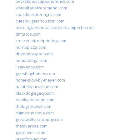
beckslandscapeandfence.com
vistaaltadelveramendi.com
coastlinecateringnc.com
cuesburgershouston.com
psicologiaespecializadaencampeche.com
dmtacos.com
crescentstreetprinting.com
hornopizza.com
driveadragster.com
hematologa.com
lizaivanov.com
guesttinyhomes.com
home-plow-by-meyer.com
palatelatincuisine.com
blackdoglegacy.com
eatvivahouston.com
thebigshowok.com
chimeandstave.com
greatwallseafoodny.com
theloverose.com
gabriovoice.com
resinflowart.com