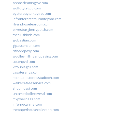
annascleaningsvc.com
wolfcitytattoo.com
oysterbayturkeytrot.com
lafronterarestauranteybar.com
lilyandrosetearoom.com
olivesburgberrypatch.com
theslushkids.com
giobastian.com
glpascensori.com
rifloorepoxy.com
woolleymillingandpaving.com
uptonpvd.com
2troublegrill.com
casateranga.com
sticksandstonesstudiooh.com
walkers-treeservice.com
shopmossi.com
untamedcollectivesd.com
mxpwellness.com
infernocanine.com
thepaperhousecollection.com