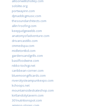
allisonwillisholley.com
solslite.org
portwayinn.com
djmaddogmusic.com
thesoundarchitects.com
allin1roofing.com
keepjudgewebb.com
anatomyofadventure.com
drivancastillo.com
cmmedspa.com
midletontkd.com
gardensandgrills.com
basilfoodwine.com
nikko-tochigi.net
caribbean-corner.com
bluemoongiftcards.com
rivercitysteampunkexpo.com
kchoops.net
mountainsideskateshop.com
kirtlandcitytavern.com
301nutritionspot.com
ammos-stores.com