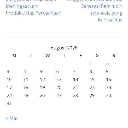
Meningkatkan
Generasi Pemimpin
navigation
Produktivitas Perusahaan
Indonesia yang
Berkualitas
August 2026
M
T
W
T
F
S
S
1
2
3
4
5
6
7
8
9
10
11
12
13
14
15
16
17
18
19
20
21
22
23
24
25
26
27
28
29
30
31
« Mar