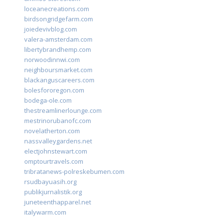
loceanecreations.com
birdsongridgefarm.com
joiedevivblog.com
valera-amsterdam.com
libertybrandhemp.com
norwoodinnwi.com
neighboursmarket.com
blackanguscareers.com
bolesfororegon.com
bodega-ole.com
thestreamlinerlounge.com
mestrinorubanofc.com
novelatherton.com
nassvalleygardens.net
electjohnstewart.com
omptourtravels.com
tribratanews-polreskebumen.com
rsudbayuasih.org
publikjurnalistik.org
juneteenthapparel.net
italywarm.com