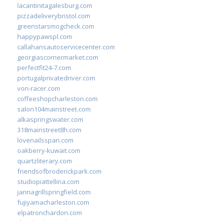
lacantinitagalesburg.com
pizzadeliverybristol.com
greenstarsmogcheck.com
happypawspl.com
callahansautoservicecenter.com
georgiascornermarket.com
perfectfit24-7.com
portugalprivatedriver.com
von-racer.com
coffeeshopcharleston.com
salon104mainstreet.com
alkaspringswater.com
318mainstreet8h.com
lovenailsspari.com
oakberry-kuwait.com
quartzliterary.com
friendsofbroderickpark.com
studiopiattellina.com
jannagrillspringfield.com
fujiyamacharleston.com
elpatronchardon.com