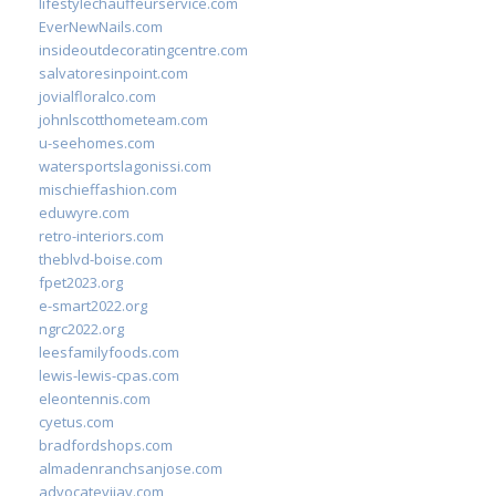
lifestylechauffeurservice.com
EverNewNails.com
insideoutdecoratingcentre.com
salvatoresinpoint.com
jovialfloralco.com
johnlscotthometeam.com
u-seehomes.com
watersportslagonissi.com
mischieffashion.com
eduwyre.com
retro-interiors.com
theblvd-boise.com
fpet2023.org
e-smart2022.org
ngrc2022.org
leesfamilyfoods.com
lewis-lewis-cpas.com
eleontennis.com
cyetus.com
bradfordshops.com
almadenranchsanjose.com
advocatevijay.com