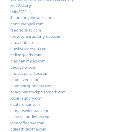
ivd2022.org
csity2022.org
ibsarstudyabroad.com
bennusehgall.com
tsecincinnati.com
roderconstructiongroup.com
plazabatai.com
hawkscayresort.com
hellonquads.com
diarioanimales.com
decogaleri.com
unavozparadios.com
shoes-vert.com
elbotanicopanama.com
shadyoaksrockportrvpark.com
jccoinlaundry.com
kautorepair.com
marjaeswinebar.com
elmazatlanclinton.com
ideacoffeenyc.com
odieschillicothe.com