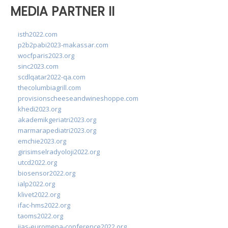
MEDIA PARTNER II
isth2022.com
p2b2pabi2023-makassar.com
wocfparis2023.org
sinc2023.com
scdlqatar2022-qa.com
thecolumbiagrill.com
provisionscheeseandwineshoppe.com
khedi2023.org
akademikgeriatri2023.org
marmarapediatri2023.org
emchie2023.org
girisimselradyoloji2022.org
utcd2022.org
biosensor2022.org
ialp2022.org
klivet2022.org
ifac-hms2022.org
taoms2022.org
iias-euromena-conference2022.org