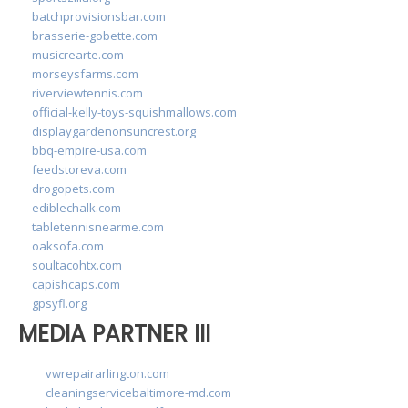
batchprovisionsbar.com
brasserie-gobette.com
musicrearte.com
morseysfarms.com
riverviewtennis.com
official-kelly-toys-squishmallows.com
displaygardenonsuncrest.org
bbq-empire-usa.com
feedstoreva.com
drogopets.com
ediblechalk.com
tabletennisnearme.com
oaksofa.com
soultacohtx.com
capishcaps.com
gpsyfl.org
MEDIA PARTNER III
vwrepairarlington.com
cleaningservicebaltimore-md.com