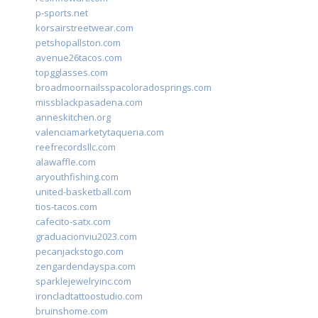
p-sports.net
korsairstreetwear.com
petshopallston.com
avenue26tacos.com
topgglasses.com
broadmoornailsspacoloradosprings.com
missblackpasadena.com
anneskitchen.org
valenciamarketytaqueria.com
reefrecordsllc.com
alawaffle.com
aryouthfishing.com
united-basketball.com
tios-tacos.com
cafecito-satx.com
graduacionviu2023.com
pecanjackstogo.com
zengardendayspa.com
sparklejewelryinc.com
ironcladtattoostudio.com
bruinshome.com