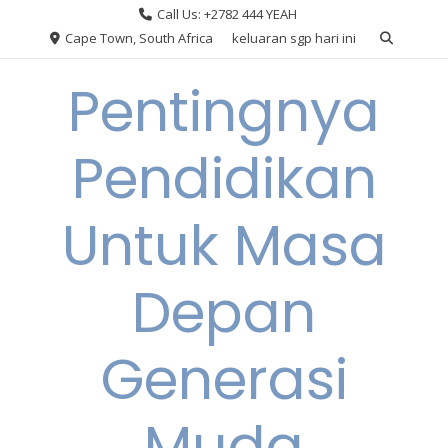
Skip
Call Us: +2782 444 YEAH
to
Cape Town, South Africa
keluaran sgp hari ini
content
Pentingnya
Pendidikan
Untuk Masa
Depan
Generasi
Muda