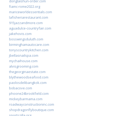
donglaishun-order.com
fiamc-rome2022.org
mariceworldessentials.com
lafisheriarestaurant.com
915jazzandmore.com
aguadulce-countryfair.com
jakehovis.com
bosswingsduluth.com
birminghamautocare.com
tonyscountrykitchen.com
jbellasnailspa.com
mychaihouse.com
alvisgrooming.com
thegeorginaestate.com
blythewoodseafood.com
paolosdelibangkok.com
bobacove.com
phoone24brookfield.com
mickeybarmama.com
roadwayconstructioninc.com
shopdragonflyboutique.com
sportszilla.org