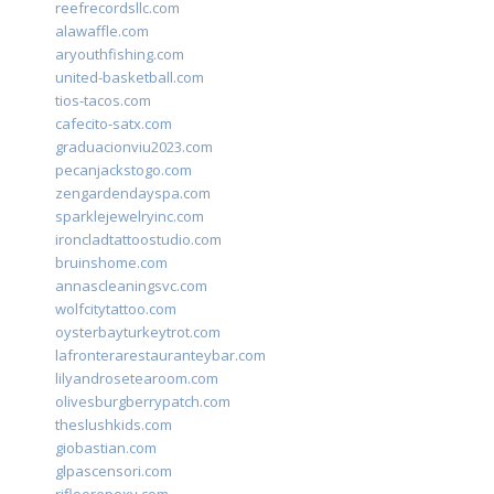
reefrecordsllc.com
alawaffle.com
aryouthfishing.com
united-basketball.com
tios-tacos.com
cafecito-satx.com
graduacionviu2023.com
pecanjackstogo.com
zengardendayspa.com
sparklejewelryinc.com
ironcladtattoostudio.com
bruinshome.com
annascleaningsvc.com
wolfcitytattoo.com
oysterbayturkeytrot.com
lafronterarestauranteybar.com
lilyandrosetearoom.com
olivesburgberrypatch.com
theslushkids.com
giobastian.com
glpascensori.com