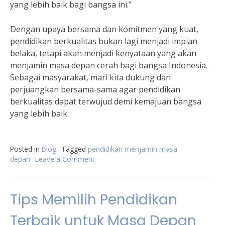
yang lebih baik bagi bangsa ini.”
Dengan upaya bersama dan komitmen yang kuat,
pendidikan berkualitas bukan lagi menjadi impian
belaka, tetapi akan menjadi kenyataan yang akan
menjamin masa depan cerah bagi bangsa Indonesia.
Sebagai masyarakat, mari kita dukung dan
perjuangkan bersama-sama agar pendidikan
berkualitas dapat terwujud demi kemajuan bangsa
yang lebih baik.
Posted in
Blog
Tagged
pendidikan menjamin masa
depan
Leave a Comment
on
Pendidikan
Berkualitas
Menjamin
Tips Memilih Pendidikan
Masa
Depan
Terbaik untuk Masa Depan
Cerah