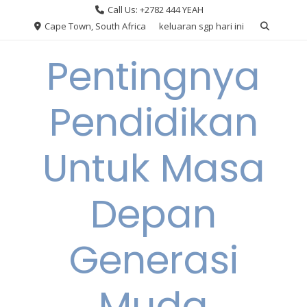
Skip
Call Us: +2782 444 YEAH
to
Cape Town, South Africa
keluaran sgp hari ini
content
Pentingnya
Pendidikan
Untuk Masa
Depan
Generasi
Muda