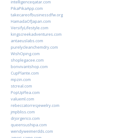
intelligenceqatar.com
PikaPikaApp.com
takecareofbusinessdfw.org
HamadaOfJapan.com
VersifyLifestyle.com
kingscreekadventures.com
antaeuslabs.com
purelycleanchemdry.com
WishOping.com
shoplegacee.com
bonvivantshop.com
CupPlante.com
mpzin.com
stcreal.com
PopUpFlea.com
valueml.com
rebeccatorresjewelry.com
jmpbliss.com
drjorgerico.com
queensushipa.com
wendyweimerdds.com
ameri-camp.com