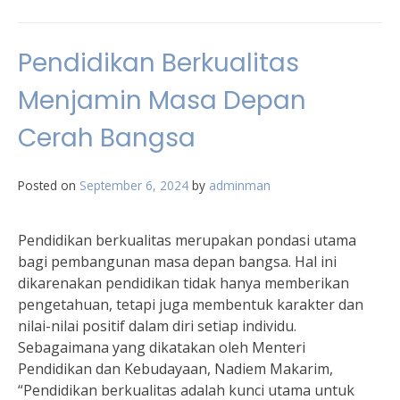
Relevansi
Nilai-
Nilai
Pendidikan Berkualitas
Keagamaan
dalam
Menjamin Masa Depan
Pendidikan
Moral
Cerah Bangsa
di
Indonesia
Posted on
September 6, 2024
by
adminman
Pendidikan berkualitas merupakan pondasi utama
bagi pembangunan masa depan bangsa. Hal ini
dikarenakan pendidikan tidak hanya memberikan
pengetahuan, tetapi juga membentuk karakter dan
nilai-nilai positif dalam diri setiap individu.
Sebagaimana yang dikatakan oleh Menteri
Pendidikan dan Kebudayaan, Nadiem Makarim,
“Pendidikan berkualitas adalah kunci utama untuk