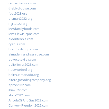
retro-interiors.com
theblvd-boise.com
fpet2023.org
e-smart2022.org
ngrc2022.org
leesfamilyfoods.com
lewis-lewis-cpas.com
eleontennis.com
cyetus.com
bradfordshops.com
almadenranchsanjose.com
advocatevijay.com
adlibilimler2023.com
naswwebed.org
balithut-manado.org
alteregotradingcompany.org
aprce2022.com
ibie2022.com
sbcc-2022.com
AngolaOilAndGas2022.com
Convoy4Freedom2022.com