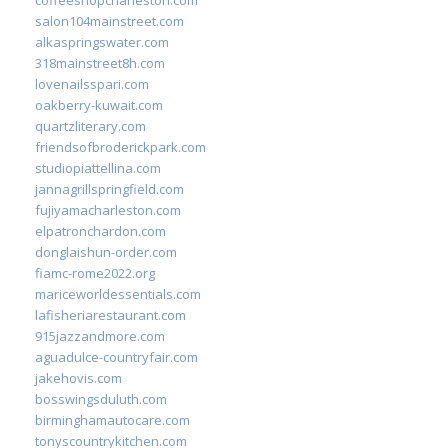
salon104mainstreet.com
alkaspringswater.com
318mainstreet8h.com
lovenailsspari.com
oakberry-kuwait.com
quartzliterary.com
friendsofbroderickpark.com
studiopiattellina.com
jannagrillspringfield.com
fujiyamacharleston.com
elpatronchardon.com
donglaishun-order.com
fiamc-rome2022.org
mariceworldessentials.com
lafisheriarestaurant.com
915jazzandmore.com
aguadulce-countryfair.com
jakehovis.com
bosswingsduluth.com
birminghamautocare.com
tonyscountrykitchen.com