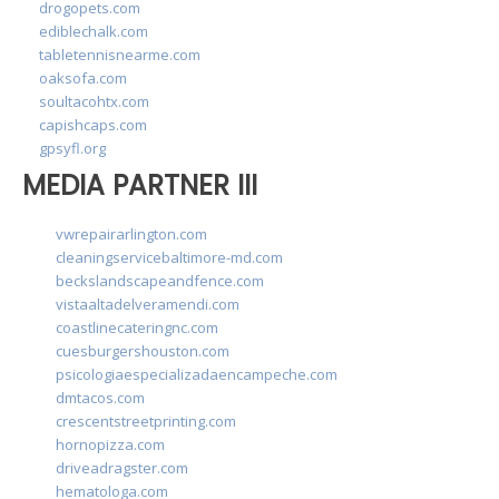
drogopets.com
ediblechalk.com
tabletennisnearme.com
oaksofa.com
soultacohtx.com
capishcaps.com
gpsyfl.org
MEDIA PARTNER III
vwrepairarlington.com
cleaningservicebaltimore-md.com
beckslandscapeandfence.com
vistaaltadelveramendi.com
coastlinecateringnc.com
cuesburgershouston.com
psicologiaespecializadaencampeche.com
dmtacos.com
crescentstreetprinting.com
hornopizza.com
driveadragster.com
hematologa.com