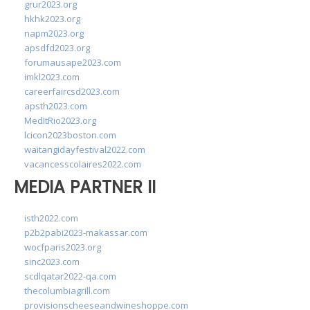
grur2023.org
hkhk2023.org
napm2023.org
apsdfd2023.org
forumausape2023.com
imkl2023.com
careerfaircsd2023.com
apsth2023.com
MedItRio2023.org
lcicon2023boston.com
waitangidayfestival2022.com
vacancesscolaires2022.com
MEDIA PARTNER II
isth2022.com
p2b2pabi2023-makassar.com
wocfparis2023.org
sinc2023.com
scdlqatar2022-qa.com
thecolumbiagrill.com
provisionscheeseandwineshoppe.com