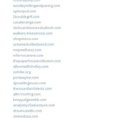
rifloorepoxy.com
woolleymillingandpaving.com
uptonpvd.com
2troublegrill.com
casateranga.com
sticksandstonesstudiooh.com
walkers-treeservice.com
shopmossi.com
untamedcollectivesd.com
mxpwellness.com
infernocanine.com
thepaperhousecollection.com
allisonwillisholley.com
solslite.org
portwayinn.com
djmaddogmusic.com
thesoundarchitects.com
allin1roofing.com
keepjudgewebb.com
anatomyofadventure.com
drivancastillo.com
cmmedspa.com