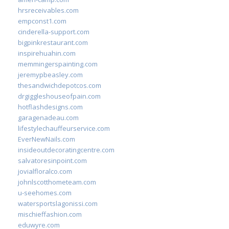
hrsreceivables.com
empconst1.com
cinderella-support.com
bigpinkrestaurant.com
inspirehuahin.com
memmingerspainting.com
jeremypbeasley.com
thesandwichdepotcos.com
drgiggleshouseofpain.com
hotflashdesigns.com
garagenadeau.com
lifestylechauffeurservice.com
EverNewNails.com
insideoutdecoratingcentre.com
salvatoresinpoint.com
jovialfloralco.com
johnlscotthometeam.com
u-seehomes.com
watersportslagonissi.com
mischieffashion.com
eduwyre.com