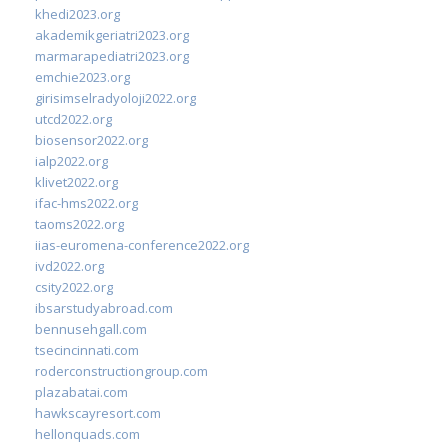
khedi2023.org
akademikgeriatri2023.org
marmarapediatri2023.org
emchie2023.org
girisimselradyoloji2022.org
utcd2022.org
biosensor2022.org
ialp2022.org
klivet2022.org
ifac-hms2022.org
taoms2022.org
iias-euromena-conference2022.org
ivd2022.org
csity2022.org
ibsarstudyabroad.com
bennusehgall.com
tsecincinnati.com
roderconstructiongroup.com
plazabatai.com
hawkscayresort.com
hellonquads.com