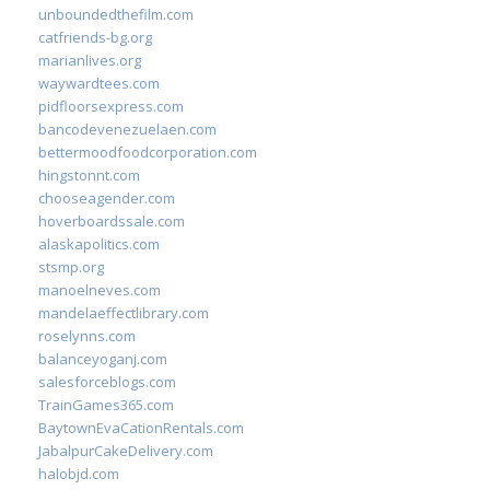
unboundedthefilm.com
catfriends-bg.org
marianlives.org
waywardtees.com
pidfloorsexpress.com
bancodevenezuelaen.com
bettermoodfoodcorporation.com
hingstonnt.com
chooseagender.com
hoverboardssale.com
alaskapolitics.com
stsmp.org
manoelneves.com
mandelaeffectlibrary.com
roselynns.com
balanceyoganj.com
salesforceblogs.com
TrainGames365.com
BaytownEvaCationRentals.com
JabalpurCakeDelivery.com
halobjd.com