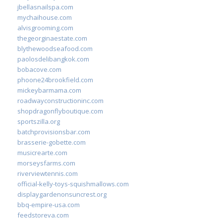
jbellasnailspa.com
mychaihouse.com
alvisgrooming.com
thegeorginaestate.com
blythewoodseafood.com
paolosdelibangkok.com
bobacove.com
phoone24brookfield.com
mickeybarmama.com
roadwayconstructioninc.com
shopdragonflyboutique.com
sportszilla.org
batchprovisionsbar.com
brasserie-gobette.com
musicrearte.com
morseysfarms.com
riverviewtennis.com
official-kelly-toys-squishmallows.com
displaygardenonsuncrest.org
bbq-empire-usa.com
feedstoreva.com