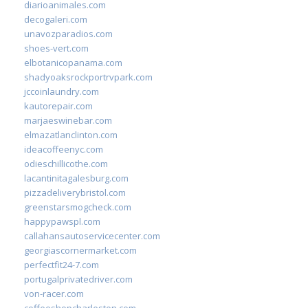
diarioanimales.com
decogaleri.com
unavozparadios.com
shoes-vert.com
elbotanicopanama.com
shadyoaksrockportrvpark.com
jccoinlaundry.com
kautorepair.com
marjaeswinebar.com
elmazatlanclinton.com
ideacoffeenyc.com
odieschillicothe.com
lacantinitagalesburg.com
pizzadeliverybristol.com
greenstarsmogcheck.com
happypawspl.com
callahansautoservicecenter.com
georgiascornermarket.com
perfectfit24-7.com
portugalprivatedriver.com
von-racer.com
coffeeshopcharleston.com