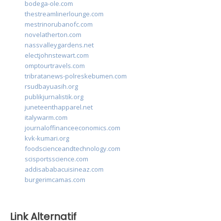
bodega-ole.com
thestreamlinerlounge.com
mestrinorubanofc.com
novelatherton.com
nassvalleygardens.net
electjohnstewart.com
omptourtravels.com
tribratanews-polreskebumen.com
rsudbayuasih.org
publikjurnalistik.org
juneteenthapparel.net
italywarm.com
journaloffinanceeconomics.com
kvk-kumari.org
foodscienceandtechnology.com
scisportsscience.com
addisababacuisineaz.com
burgerimcamas.com
Link Alternatif