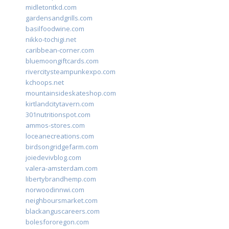
midletontkd.com
gardensandgrills.com
basilfoodwine.com
nikko-tochigi.net
caribbean-corner.com
bluemoongiftcards.com
rivercitysteampunkexpo.com
kchoops.net
mountainsideskateshop.com
kirtlandcitytavern.com
301nutritionspot.com
ammos-stores.com
loceanecreations.com
birdsongridgefarm.com
joiedevivblog.com
valera-amsterdam.com
libertybrandhemp.com
norwoodinnwi.com
neighboursmarket.com
blackanguscareers.com
bolesfororegon.com