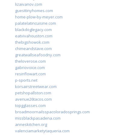
lizaivanov.com
guesttinyhomes.com
home-plow-by-meyer.com
palatelatincuisine.com
blackdoglegacy.com
eatvivahouston.com
thebigshowok.com
chimeandstave.com
greatwallseafoodny.com
theloverose.com
gabriovoice.com
resinflowart.com
p-sports.net
korsairstreetwear.com
petshopallston.com
avenue26tacos.com
topgglasses.com
broadmoornailsspacoloradosprings.com
missblackpasadena.com
anneskitchen.org
valenciamarketytaqueria.com