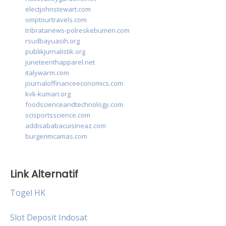
electjohnstewart.com
omptourtravels.com
tribratanews-polreskebumen.com
rsudbayuasih.org
publikjurnalistik.org
juneteenthapparel.net
italywarm.com
journaloffinanceeconomics.com
kvk-kumari.org
foodscienceandtechnology.com
scisportsscience.com
addisababacuisineaz.com
burgerimcamas.com
Link Alternatif
Togel HK
Slot Deposit Indosat