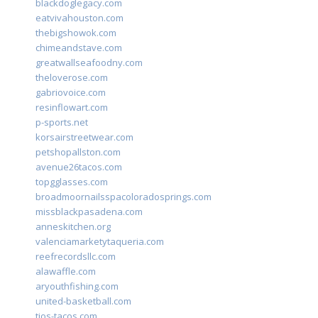
blackdoglegacy.com
eatvivahouston.com
thebigshowok.com
chimeandstave.com
greatwallseafoodny.com
theloverose.com
gabriovoice.com
resinflowart.com
p-sports.net
korsairstreetwear.com
petshopallston.com
avenue26tacos.com
topgglasses.com
broadmoornailsspacoloradosprings.com
missblackpasadena.com
anneskitchen.org
valenciamarketytaqueria.com
reefrecordsllc.com
alawaffle.com
aryouthfishing.com
united-basketball.com
tios-tacos.com