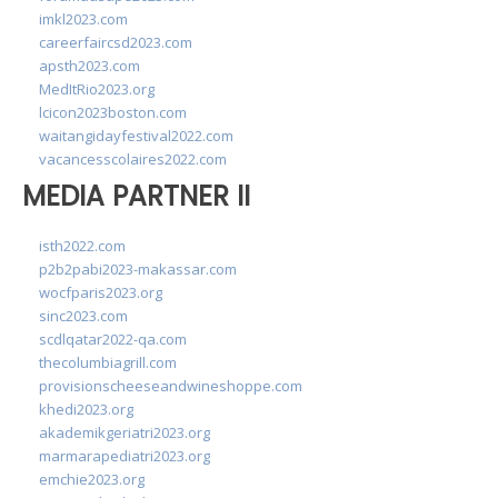
imkl2023.com
careerfaircsd2023.com
apsth2023.com
MedItRio2023.org
lcicon2023boston.com
waitangidayfestival2022.com
vacancesscolaires2022.com
MEDIA PARTNER II
isth2022.com
p2b2pabi2023-makassar.com
wocfparis2023.org
sinc2023.com
scdlqatar2022-qa.com
thecolumbiagrill.com
provisionscheeseandwineshoppe.com
khedi2023.org
akademikgeriatri2023.org
marmarapediatri2023.org
emchie2023.org