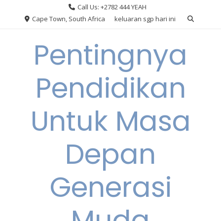
Skip
Call Us: +2782 444 YEAH
to
Cape Town, South Africa
keluaran sgp hari ini
content
Pentingnya
Pendidikan
Untuk Masa
Depan
Generasi
Muda