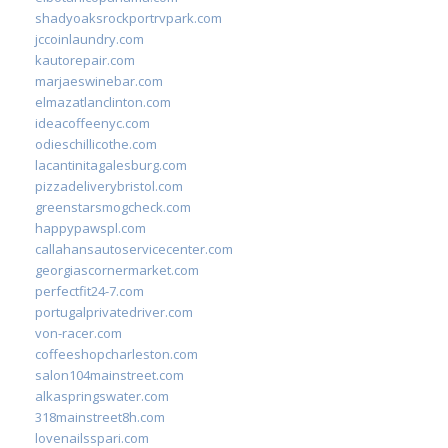
shadyoaksrockportrvpark.com
jccoinlaundry.com
kautorepair.com
marjaeswinebar.com
elmazatlanclinton.com
ideacoffeenyc.com
odieschillicothe.com
lacantinitagalesburg.com
pizzadeliverybristol.com
greenstarsmogcheck.com
happypawspl.com
callahansautoservicecenter.com
georgiascornermarket.com
perfectfit24-7.com
portugalprivatedriver.com
von-racer.com
coffeeshopcharleston.com
salon104mainstreet.com
alkaspringswater.com
318mainstreet8h.com
lovenailsspari.com