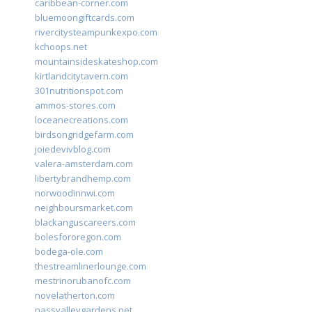
caribbean-corner.com
bluemoongiftcards.com
rivercitysteampunkexpo.com
kchoops.net
mountainsideskateshop.com
kirtlandcitytavern.com
301nutritionspot.com
ammos-stores.com
loceanecreations.com
birdsongridgefarm.com
joiedevivblog.com
valera-amsterdam.com
libertybrandhemp.com
norwoodinnwi.com
neighboursmarket.com
blackanguscareers.com
bolesfororegon.com
bodega-ole.com
thestreamlinerlounge.com
mestrinorubanofc.com
novelatherton.com
nassvalleygardens.net