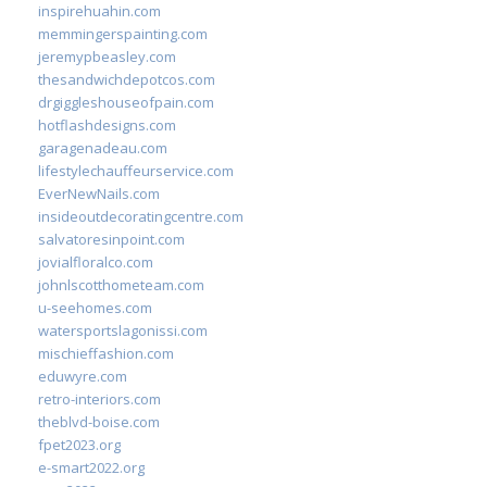
inspirehuahin.com
memmingerspainting.com
jeremypbeasley.com
thesandwichdepotcos.com
drgiggleshouseofpain.com
hotflashdesigns.com
garagenadeau.com
lifestylechauffeurservice.com
EverNewNails.com
insideoutdecoratingcentre.com
salvatoresinpoint.com
jovialfloralco.com
johnlscotthometeam.com
u-seehomes.com
watersportslagonissi.com
mischieffashion.com
eduwyre.com
retro-interiors.com
theblvd-boise.com
fpet2023.org
e-smart2022.org