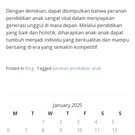
Dengan demikian, dapat disimpulkan bahwa peranan
pendidikan anak sangat vital dalam menyiapkan
generasi unggul di masa depan. Melalui pendidikan
yang baik dan holistik, diharapkan anak-anak dapat
tumbuh menjadi individu yang berkualitas dan mampu
bersaing di era yang semakin kompetitif.
Posted in
Blog
Tagged
peranan pendidikan anak
January 2025
M
T
W
T
F
S
S
1
2
3
4
5
6
7
8
9
10
11
12