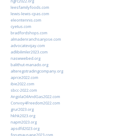
ngrc2022.org
leesfamilyfoods.com
lewis-lewis-cpas.com
eleontennis.com
cyetus.com
bradfordshops.com
almadenranchsanjose.com
advocatevijay.com
adlibilimler2023.com
naswwebed.org
balithut-manado.org
alteregotradingcompany.org
aprce2022.com
ibie2022.com
sbcc-2022.com
AngolaOilAndGas2022.com
Convoy4Freedom2022.com
grur2023.org
hkhk2023.org
napm2023.org
apsdfd2023.org
forumausape2023.com