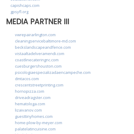
capishcaps.com
gpsyfl.org
MEDIA PARTNER III
vwrepairarlington.com
cleaningservicebaltimore-md.com
beckslandscapeandfence.com
vistaaltadelveramendi.com
coastlinecateringnc.com
cuesburgershouston.com
psicologiaespecializadaencampeche.com
dmtacos.com
crescentstreetprinting.com
hornopizza.com
driveadragster.com
hematologa.com
lizaivanov.com
guesttinyhomes.com
home-plow-by-meyer.com
palatelatincuisine.com