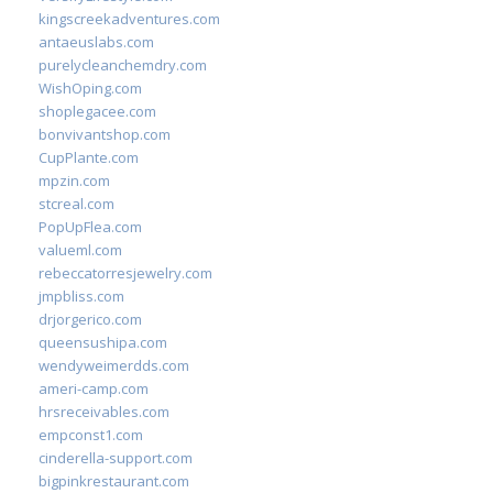
kingscreekadventures.com
antaeuslabs.com
purelycleanchemdry.com
WishOping.com
shoplegacee.com
bonvivantshop.com
CupPlante.com
mpzin.com
stcreal.com
PopUpFlea.com
valueml.com
rebeccatorresjewelry.com
jmpbliss.com
drjorgerico.com
queensushipa.com
wendyweimerdds.com
ameri-camp.com
hrsreceivables.com
empconst1.com
cinderella-support.com
bigpinkrestaurant.com