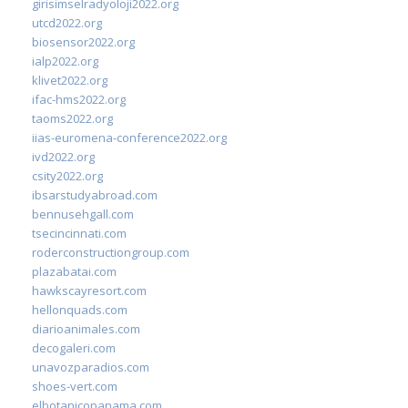
girisimselradyoloji2022.org
utcd2022.org
biosensor2022.org
ialp2022.org
klivet2022.org
ifac-hms2022.org
taoms2022.org
iias-euromena-conference2022.org
ivd2022.org
csity2022.org
ibsarstudyabroad.com
bennusehgall.com
tsecincinnati.com
roderconstructiongroup.com
plazabatai.com
hawkscayresort.com
hellonquads.com
diarioanimales.com
decogaleri.com
unavozparadios.com
shoes-vert.com
elbotanicopanama.com