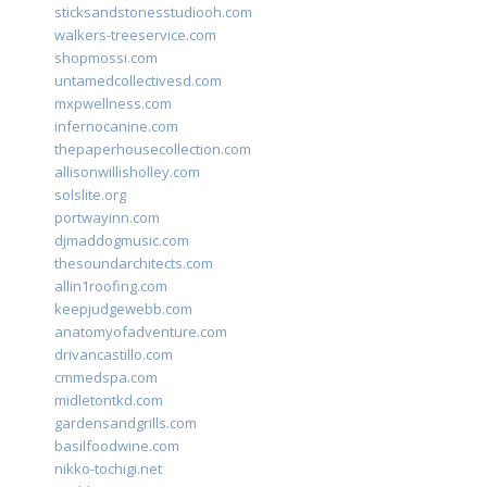
sticksandstonesstudiooh.com
walkers-treeservice.com
shopmossi.com
untamedcollectivesd.com
mxpwellness.com
infernocanine.com
thepaperhousecollection.com
allisonwillisholley.com
solslite.org
portwayinn.com
djmaddogmusic.com
thesoundarchitects.com
allin1roofing.com
keepjudgewebb.com
anatomyofadventure.com
drivancastillo.com
cmmedspa.com
midletontkd.com
gardensandgrills.com
basilfoodwine.com
nikko-tochigi.net