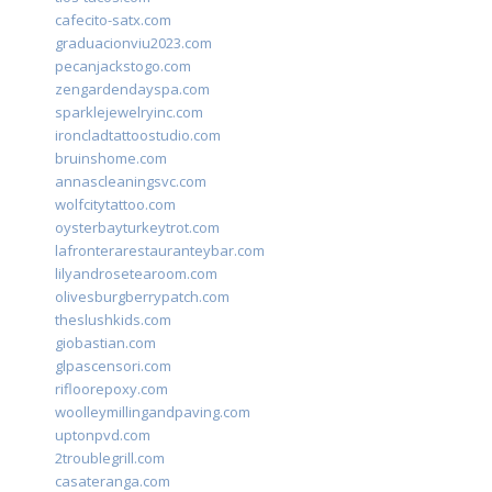
cafecito-satx.com
graduacionviu2023.com
pecanjackstogo.com
zengardendayspa.com
sparklejewelryinc.com
ironcladtattoostudio.com
bruinshome.com
annascleaningsvc.com
wolfcitytattoo.com
oysterbayturkeytrot.com
lafronterarestauranteybar.com
lilyandrosetearoom.com
olivesburgberrypatch.com
theslushkids.com
giobastian.com
glpascensori.com
rifloorepoxy.com
woolleymillingandpaving.com
uptonpvd.com
2troublegrill.com
casateranga.com