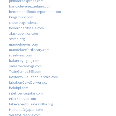
pidfloorsexpress.com
bancodevenezuelaen.com
bettermoodfoodcorporation.com
hingstonnt.com
chooseagender.com
hoverboardssale.com
alaskapolitics.com
stsmp.org
manoelneves.com
mandelaeffectlibrary.com
roselynns.com
balanceyoganj.com
salesforceblogs.com
TrainGames365.com
BaytownEvaCationRentals.com
JabalpurCakeDelivery.com
halobjd.com
intelligenceqatar.com
PikaPikaApp.com
takecareofbusinessdfw.org
HamadaOfJapan.com
VersifyLifestyle.com