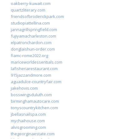
oakberry-kuwait.com
quartzliterary.com
friendsofbroderickpark.com
studiopiattellina.com
jannagrillspringfield.com
fujiyamacharleston.com
elpatronchardon.com
donglaishun-order.com
fiamc-rome2022.org
mariceworldessentials.com
lafisheriarestaurant.com
915jazzandmore.com
aguadulce-countryfair.com
jakehovis.com
bosswingsduluth.com
birminghamautocare.com
tonyscountrykitchen.com
jbellasnailspa.com
mychaihouse.com
alvisgrooming.com
thegeorginaestate.com