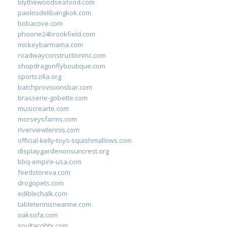
blythewoodseafood.com
paolosdelibangkok.com
bobacove.com
phoone24brookfield.com
mickeybarmama.com
roadwayconstructioninc.com
shopdragonflyboutique.com
sportszilla.org
batchprovisionsbar.com
brasserie-gobette.com
musicrearte.com
morseysfarms.com
riverviewtennis.com
official-kelly-toys-squishmallows.com
displaygardenonsuncrest.org
bbq-empire-usa.com
feedstoreva.com
drogopets.com
ediblechalk.com
tabletennisnearme.com
oaksofa.com
soultacohtx.com