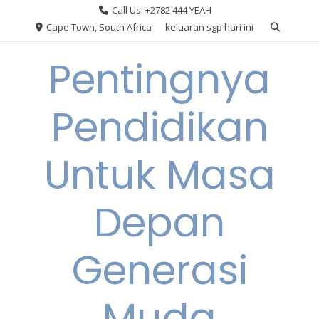
Skip
Call Us: +2782 444 YEAH
to
Cape Town, South Africa
keluaran sgp hari ini
content
Pentingnya
Pendidikan
Untuk Masa
Depan
Generasi
Muda