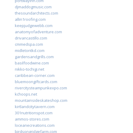
portwayinn.com
djmaddogmusic.com
thesoundarchitects.com
allin1roofing.com
keepjudgewebb.com
anatomyofadventure.com
drivancastillo.com
cmmedspa.com
midletontkd.com
gardensandgrills.com
basilfoodwine.com
nikko-tochigi.net
caribbean-corner.com
bluemoongiftcards.com
rivercitysteampunkexpo.com
kchoops.net
mountainsideskateshop.com
kirtlandcitytavern.com
301nutritionspot.com
ammos-stores.com
loceanecreations.com
birdsongridgefarm.com