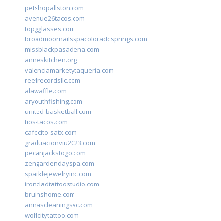
petshopallston.com
avenue26tacos.com
topgglasses.com
broadmoornailsspacoloradosprings.com
missblackpasadena.com
anneskitchen.org
valenciamarketytaqueria.com
reefrecordsllc.com
alawaffle.com
aryouthfishing.com
united-basketball.com
tios-tacos.com
cafecito-satx.com
graduacionviu2023.com
pecanjackstogo.com
zengardendayspa.com
sparklejewelryinc.com
ironcladtattoostudio.com
bruinshome.com
annascleaningsvc.com
wolfcitytattoo.com