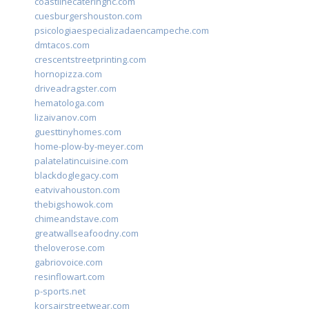
coastlinecateringnc.com
cuesburgershouston.com
psicologiaespecializadaencampeche.com
dmtacos.com
crescentstreetprinting.com
hornopizza.com
driveadragster.com
hematologa.com
lizaivanov.com
guesttinyhomes.com
home-plow-by-meyer.com
palatelatincuisine.com
blackdoglegacy.com
eatvivahouston.com
thebigshowok.com
chimeandstave.com
greatwallseafoodny.com
theloverose.com
gabriovoice.com
resinflowart.com
p-sports.net
korsairstreetwear.com