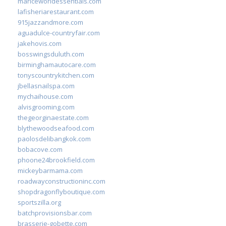
mariceworldessentials.com
lafisheriarestaurant.com
915jazzandmore.com
aguadulce-countryfair.com
jakehovis.com
bosswingsduluth.com
birminghamautocare.com
tonyscountrykitchen.com
jbellasnailspa.com
mychaihouse.com
alvisgrooming.com
thegeorginaestate.com
blythewoodseafood.com
paolosdelibangkok.com
bobacove.com
phoone24brookfield.com
mickeybarmama.com
roadwayconstructioninc.com
shopdragonflyboutique.com
sportszilla.org
batchprovisionsbar.com
brasserie-gobette.com