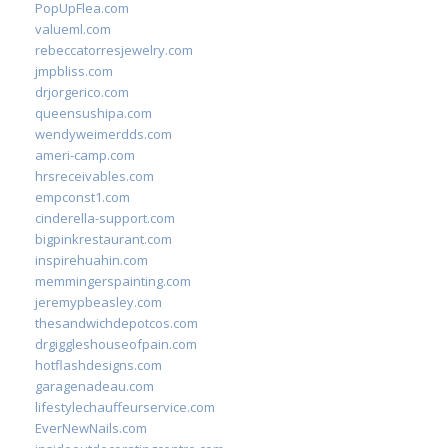
PopUpFlea.com
valueml.com
rebeccatorresjewelry.com
jmpbliss.com
drjorgerico.com
queensushipa.com
wendyweimerdds.com
ameri-camp.com
hrsreceivables.com
empconst1.com
cinderella-support.com
bigpinkrestaurant.com
inspirehuahin.com
memmingerspainting.com
jeremypbeasley.com
thesandwichdepotcos.com
drgiggleshouseofpain.com
hotflashdesigns.com
garagenadeau.com
lifestylechauffeurservice.com
EverNewNails.com