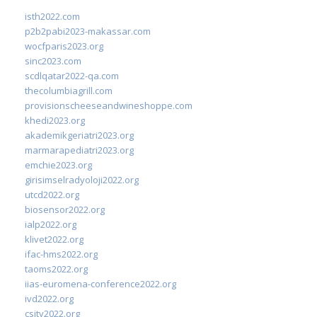
isth2022.com
p2b2pabi2023-makassar.com
wocfparis2023.org
sinc2023.com
scdlqatar2022-qa.com
thecolumbiagrill.com
provisionscheeseandwineshoppe.com
khedi2023.org
akademikgeriatri2023.org
marmarapediatri2023.org
emchie2023.org
girisimselradyoloji2022.org
utcd2022.org
biosensor2022.org
ialp2022.org
klivet2022.org
ifac-hms2022.org
taoms2022.org
iias-euromena-conference2022.org
ivd2022.org
csity2022.org