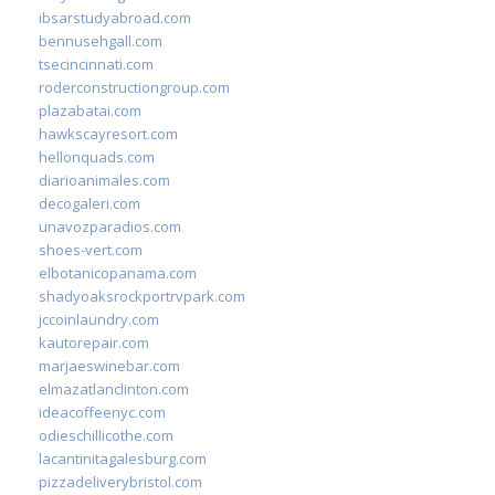
ibsarstudyabroad.com
bennusehgall.com
tsecincinnati.com
roderconstructiongroup.com
plazabatai.com
hawkscayresort.com
hellonquads.com
diarioanimales.com
decogaleri.com
unavozparadios.com
shoes-vert.com
elbotanicopanama.com
shadyoaksrockportrvpark.com
jccoinlaundry.com
kautorepair.com
marjaeswinebar.com
elmazatlanclinton.com
ideacoffeenyc.com
odieschillicothe.com
lacantinitagalesburg.com
pizzadeliverybristol.com