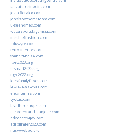
insideoutdecoratingcentre.com
salvatoresinpoint.com
jovialfloralco.com
johnlscotthometeam.com
u-seehomes.com
watersportslagonissi.com
mischieffashion.com
eduwyre.com
retro-interiors.com
theblvd-boise.com
fpet2023.org
e-smart2022.org
ngrc2022.org
leesfamilyfoods.com
lewis-lewis-cpas.com
eleontennis.com
cyetus.com
bradfordshops.com
almadenranchsanjose.com
advocatevijay.com
adlibilimler2023.com
naswwebed.org