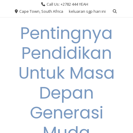
Skip
Call Us: +2782 444 YEAH
to
Cape Town, South Africa
keluaran sgp hari ini
content
Pentingnya
Pendidikan
Untuk Masa
Depan
Generasi
Muda