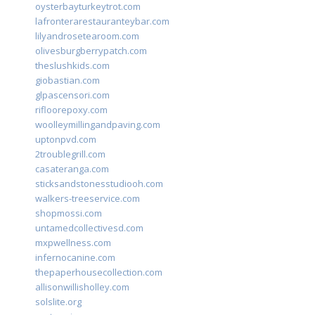
oysterbayturkeytrot.com
lafronterarestauranteybar.com
lilyandrosetearoom.com
olivesburgberrypatch.com
theslushkids.com
giobastian.com
glpascensori.com
rifloorepoxy.com
woolleymillingandpaving.com
uptonpvd.com
2troublegrill.com
casateranga.com
sticksandstonesstudiooh.com
walkers-treeservice.com
shopmossi.com
untamedcollectivesd.com
mxpwellness.com
infernocanine.com
thepaperhousecollection.com
allisonwillisholley.com
solslite.org