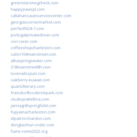
greenstarsmogcheck.com
happypawspl.com
callahansautoservicecenter.com
georgiascornermarket.com
perfectfit24-7.com
portugalprivatedriver.com
von-racer.com
coffeeshopcharleston.com
salon104mainstreet.com
alkaspringswater.com
318mainstreet8h.com
lovenailsspari.com
oakberry-kuwait.com
quartzliterary.com
friendsofbroderickpark.com
studiopiattellina.com
jannagrillspringfield.com
fujiyamacharleston.com
elpatronchardon.com
donglaishun-order.com
fiamc-rome2022.org