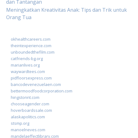
dan Tantangan
Meningkatkan Kreativitas Anak: Tips dan Trik untuk
Orang Tua
okhealthcareers.com
theintexperience.com
unboundedthefilm.com
catfriends-bg.org
marianlives.org
waywardtees.com
pidfloorsexpress.com
bancodevenezuelaen.com
bettermoodfoodcorporation.com
hingstonnt.com
chooseagender.com
hoverboardssale.com
alaskapolitics.com
stsmp.org
manoelneves.com
mandelaeffectlibrary.com