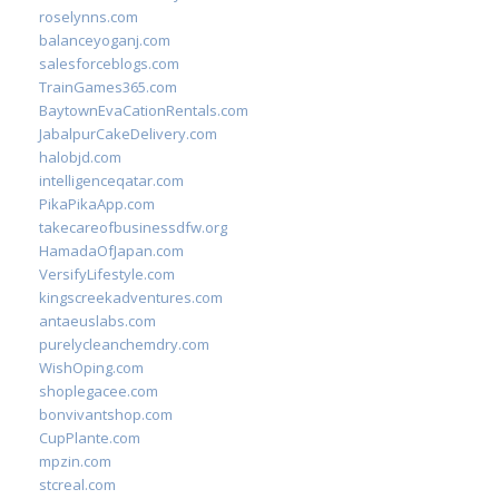
roselynns.com
balanceyoganj.com
salesforceblogs.com
TrainGames365.com
BaytownEvaCationRentals.com
JabalpurCakeDelivery.com
halobjd.com
intelligenceqatar.com
PikaPikaApp.com
takecareofbusinessdfw.org
HamadaOfJapan.com
VersifyLifestyle.com
kingscreekadventures.com
antaeuslabs.com
purelycleanchemdry.com
WishOping.com
shoplegacee.com
bonvivantshop.com
CupPlante.com
mpzin.com
stcreal.com