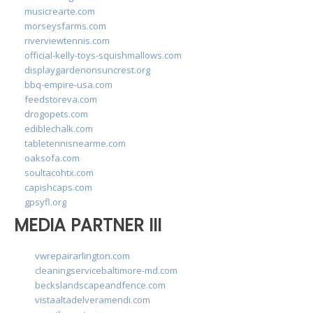
musicrearte.com
morseysfarms.com
riverviewtennis.com
official-kelly-toys-squishmallows.com
displaygardenonsuncrest.org
bbq-empire-usa.com
feedstoreva.com
drogopets.com
ediblechalk.com
tabletennisnearme.com
oaksofa.com
soultacohtx.com
capishcaps.com
gpsyfl.org
MEDIA PARTNER III
vwrepairarlington.com
cleaningservicebaltimore-md.com
beckslandscapeandfence.com
vistaaltadelveramendi.com