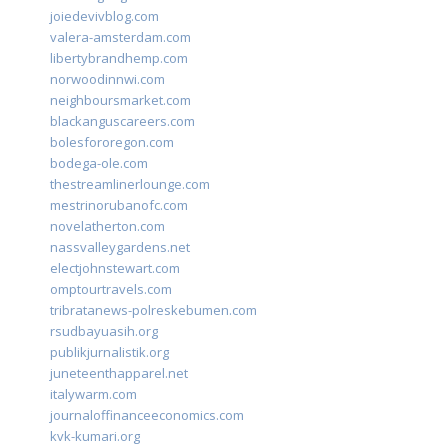
joiedevivblog.com
valera-amsterdam.com
libertybrandhemp.com
norwoodinnwi.com
neighboursmarket.com
blackanguscareers.com
bolesfororegon.com
bodega-ole.com
thestreamlinerlounge.com
mestrinorubanofc.com
novelatherton.com
nassvalleygardens.net
electjohnstewart.com
omptourtravels.com
tribratanews-polreskebumen.com
rsudbayuasih.org
publikjurnalistik.org
juneteenthapparel.net
italywarm.com
journaloffinanceeconomics.com
kvk-kumari.org