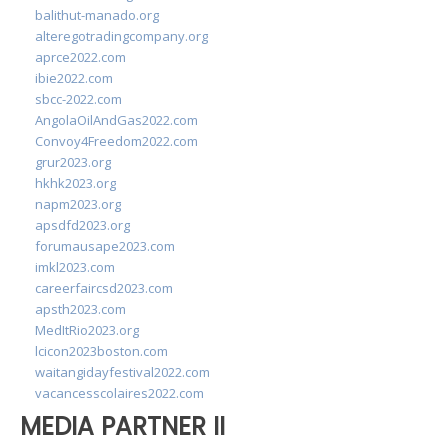
balithut-manado.org
alteregotradingcompany.org
aprce2022.com
ibie2022.com
sbcc-2022.com
AngolaOilAndGas2022.com
Convoy4Freedom2022.com
grur2023.org
hkhk2023.org
napm2023.org
apsdfd2023.org
forumausape2023.com
imkl2023.com
careerfaircsd2023.com
apsth2023.com
MedItRio2023.org
lcicon2023boston.com
waitangidayfestival2022.com
vacancesscolaires2022.com
MEDIA PARTNER II