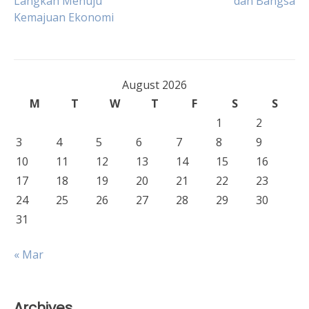
Langkah Menuju
dan Bangsa
navigation
Kemajuan Ekonomi
August 2026
M
T
W
T
F
S
S
1
2
3
4
5
6
7
8
9
10
11
12
13
14
15
16
17
18
19
20
21
22
23
24
25
26
27
28
29
30
31
« Mar
Archives