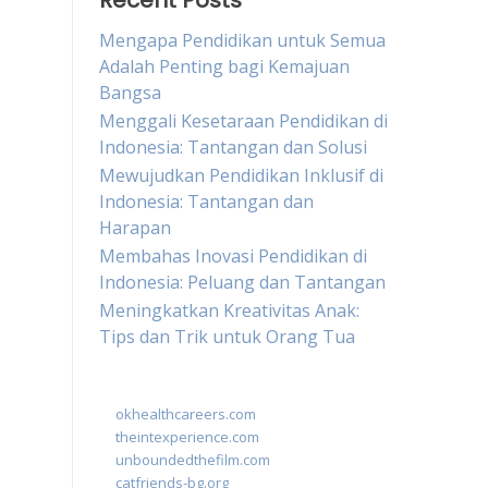
Recent Posts
Mengapa Pendidikan untuk Semua
Adalah Penting bagi Kemajuan
Bangsa
Menggali Kesetaraan Pendidikan di
Indonesia: Tantangan dan Solusi
Mewujudkan Pendidikan Inklusif di
Indonesia: Tantangan dan
Harapan
Membahas Inovasi Pendidikan di
Indonesia: Peluang dan Tantangan
Meningkatkan Kreativitas Anak:
Tips dan Trik untuk Orang Tua
okhealthcareers.com
theintexperience.com
unboundedthefilm.com
catfriends-bg.org