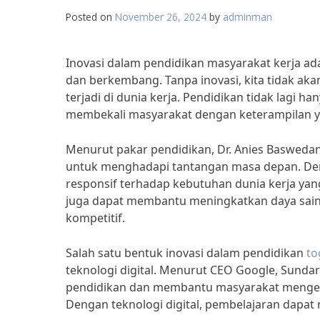
Posted on
November 26, 2024
by
adminman
Inovasi dalam pendidikan masyarakat kerja a
dan berkembang. Tanpa inovasi, kita tidak a
terjadi di dunia kerja. Pendidikan tidak lagi
membekali masyarakat dengan keterampilan yan
Menurut pakar pendidikan, Dr. Anies Baswedan
untuk menghadapi tantangan masa depan. Deng
responsif terhadap kebutuhan dunia kerja yan
juga dapat membantu meningkatkan daya saing
kompetitif.
Salah satu bentuk inovasi dalam pendidikan
to
teknologi digital. Menurut CEO Google, Sunda
pendidikan dan membantu masyarakat mengem
Dengan teknologi digital, pembelajaran dapat m