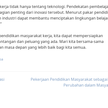
erja tidak hanya tentang teknologi. Pendekatan pembelaj
agian penting dari inovasi tersebut. Menurut pakar pendid
 dan industri dapat membantu menciptakan lingkungan belaja
”
endidikan masyarakat kerja, kita dapat mempersiapkan
ntangan dan peluang yang ada. Mari kita bersama-sama
n masa depan yang lebih baik bagi kita semua.
pa
asi
Pekerjaan Pendidikan Masyarakat sebagai
Perubahan dalam Masya