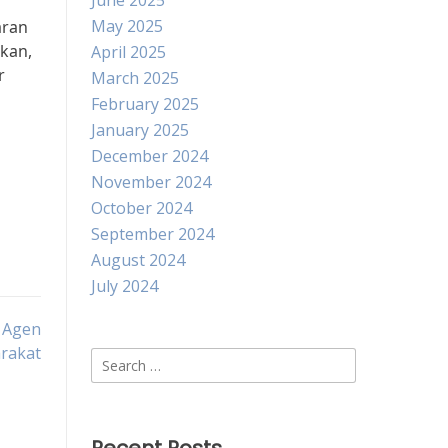
June 2025
May 2025
aran
ikan,
April 2025
r
March 2025
February 2025
January 2025
December 2024
November 2024
October 2024
September 2024
August 2024
July 2024
 Agen
rakat
Search
for: