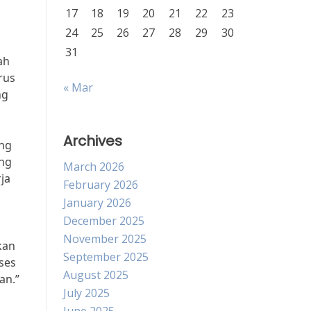
17
18
19
20
21
22
23
24
25
26
27
28
29
30
31
ah
rus
« Mar
ng
Archives
ing
ang
March 2026
ja
February 2026
January 2026
December 2025
November 2025
kan
September 2025
ses
August 2025
an.”
July 2025