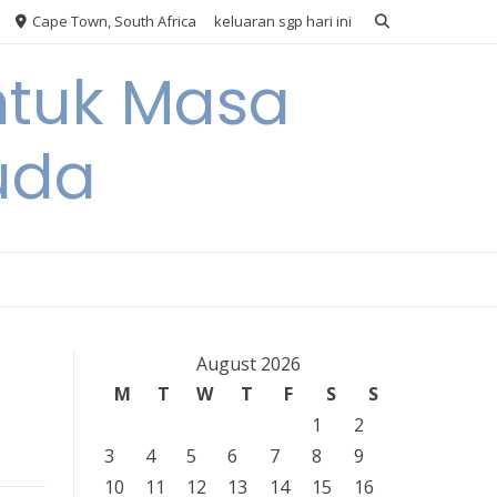
Cape Town, South Africa
keluaran sgp hari ini
ntuk Masa
uda
August 2026
M
T
W
T
F
S
S
1
2
3
4
5
6
7
8
9
10
11
12
13
14
15
16