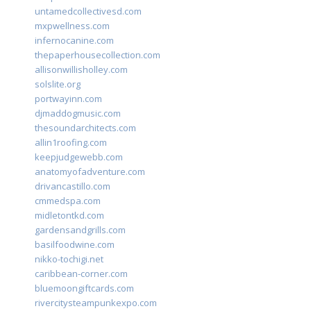
untamedcollectivesd.com
mxpwellness.com
infernocanine.com
thepaperhousecollection.com
allisonwillisholley.com
solslite.org
portwayinn.com
djmaddogmusic.com
thesoundarchitects.com
allin1roofing.com
keepjudgewebb.com
anatomyofadventure.com
drivancastillo.com
cmmedspa.com
midletontkd.com
gardensandgrills.com
basilfoodwine.com
nikko-tochigi.net
caribbean-corner.com
bluemoongiftcards.com
rivercitysteampunkexpo.com