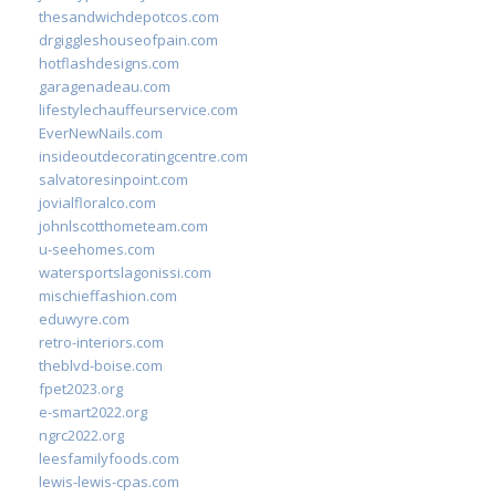
thesandwichdepotcos.com
drgiggleshouseofpain.com
hotflashdesigns.com
garagenadeau.com
lifestylechauffeurservice.com
EverNewNails.com
insideoutdecoratingcentre.com
salvatoresinpoint.com
jovialfloralco.com
johnlscotthometeam.com
u-seehomes.com
watersportslagonissi.com
mischieffashion.com
eduwyre.com
retro-interiors.com
theblvd-boise.com
fpet2023.org
e-smart2022.org
ngrc2022.org
leesfamilyfoods.com
lewis-lewis-cpas.com