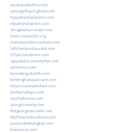
studiopiattellina.com
jannagrillspringfield.com
fujiyamacharleston.com
elpatronchardon.com
donglaishun-order.com
fiamc-rome2022.org
mariceworldessentials.com
lafisheriarestaurant.com
915jazzandmore.com
aguadulce-countryfair.com
jakehovis.com
bosswingsduluth.com
birminghamautocare.com
tonyscountrykitchen.com
jbellasnailspa.com
mychaihouse.com
alvisgrooming.com
thegeorginaestate.com
blythewoodseafood.com
paolosdelibangkok.com
bobacove.com