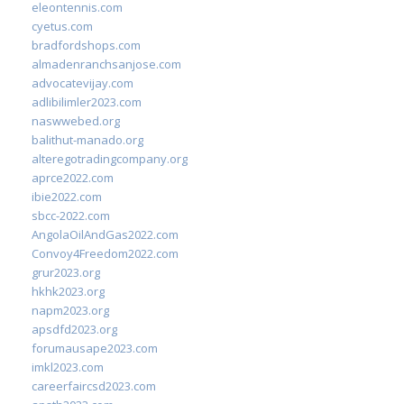
eleontennis.com
cyetus.com
bradfordshops.com
almadenranchsanjose.com
advocatevijay.com
adlibilimler2023.com
naswwebed.org
balithut-manado.org
alteregotradingcompany.org
aprce2022.com
ibie2022.com
sbcc-2022.com
AngolaOilAndGas2022.com
Convoy4Freedom2022.com
grur2023.org
hkhk2023.org
napm2023.org
apsdfd2023.org
forumausape2023.com
imkl2023.com
careerfaircsd2023.com