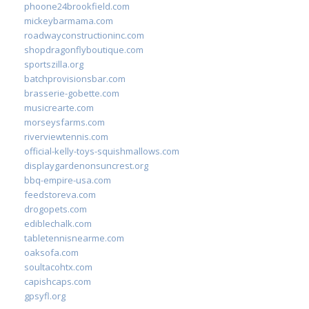
phoone24brookfield.com
mickeybarmama.com
roadwayconstructioninc.com
shopdragonflyboutique.com
sportszilla.org
batchprovisionsbar.com
brasserie-gobette.com
musicrearte.com
morseysfarms.com
riverviewtennis.com
official-kelly-toys-squishmallows.com
displaygardenonsuncrest.org
bbq-empire-usa.com
feedstoreva.com
drogopets.com
ediblechalk.com
tabletennisnearme.com
oaksofa.com
soultacohtx.com
capishcaps.com
gpsyfl.org