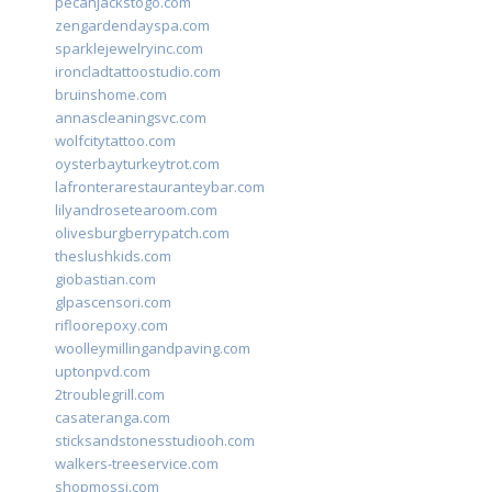
pecanjackstogo.com
zengardendayspa.com
sparklejewelryinc.com
ironcladtattoostudio.com
bruinshome.com
annascleaningsvc.com
wolfcitytattoo.com
oysterbayturkeytrot.com
lafronterarestauranteybar.com
lilyandrosetearoom.com
olivesburgberrypatch.com
theslushkids.com
giobastian.com
glpascensori.com
rifloorepoxy.com
woolleymillingandpaving.com
uptonpvd.com
2troublegrill.com
casateranga.com
sticksandstonesstudiooh.com
walkers-treeservice.com
shopmossi.com