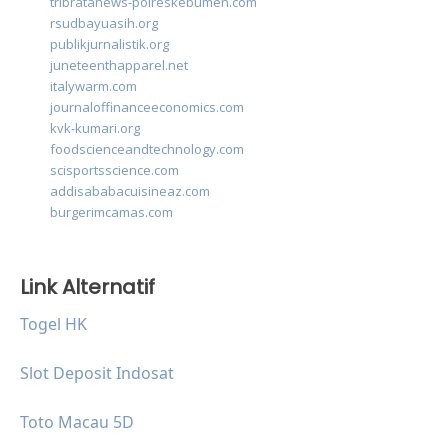
tribratanews-polreskebumen.com
rsudbayuasih.org
publikjurnalistik.org
juneteenthapparel.net
italywarm.com
journaloffinanceeconomics.com
kvk-kumari.org
foodscienceandtechnology.com
scisportsscience.com
addisababacuisineaz.com
burgerimcamas.com
Link Alternatif
Togel HK
Slot Deposit Indosat
Toto Macau 5D