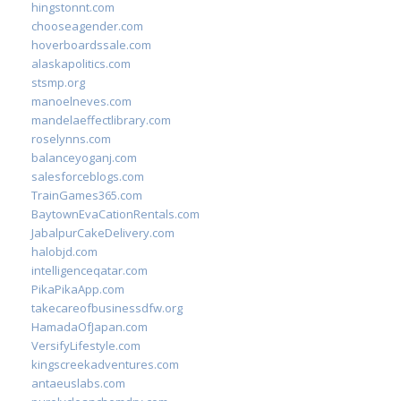
hingstonnt.com
chooseagender.com
hoverboardssale.com
alaskapolitics.com
stsmp.org
manoelneves.com
mandelaeffectlibrary.com
roselynns.com
balanceyoganj.com
salesforceblogs.com
TrainGames365.com
BaytownEvaCationRentals.com
JabalpurCakeDelivery.com
halobjd.com
intelligenceqatar.com
PikaPikaApp.com
takecareofbusinessdfw.org
HamadaOfJapan.com
VersifyLifestyle.com
kingscreekadventures.com
antaeuslabs.com