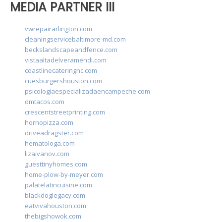
MEDIA PARTNER III
vwrepairarlington.com
cleaningservicebaltimore-md.com
beckslandscapeandfence.com
vistaaltadelveramendi.com
coastlinecateringnc.com
cuesburgershouston.com
psicologiaespecializadaencampeche.com
dmtacos.com
crescentstreetprinting.com
hornopizza.com
driveadragster.com
hematologa.com
lizaivanov.com
guesttinyhomes.com
home-plow-by-meyer.com
palatelatincuisine.com
blackdoglegacy.com
eatvivahouston.com
thebigshowok.com