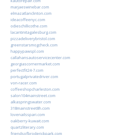
kautorepair.com
marjaeswinebar.com
elmazatlanclinton.com
ideacoffeenyc.com
odieschillicothe.com
lacantinitagalesburg.com
pizzadeliverybristol.com
greenstarsmogcheck.com
happypawspl.com
callahansautoservicecenter.com
georgiascornermarket.com
perfectfit24-7.com
portugalprivatedriver.com
von-racer.com
coffeeshopcharleston.com
salon104mainstreet.com
alkaspringswater.com
318mainstreet8h.com
lovenailsspari.com
oakberry-kuwait.com
quartzliterary.com
friendsofbroderickpark.com