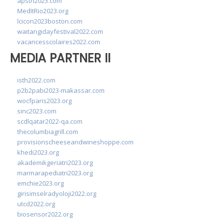
apsth2023.com
MedItRio2023.org
lcicon2023boston.com
waitangidayfestival2022.com
vacancesscolaires2022.com
MEDIA PARTNER II
isth2022.com
p2b2pabi2023-makassar.com
wocfparis2023.org
sinc2023.com
scdlqatar2022-qa.com
thecolumbiagrill.com
provisionscheeseandwineshoppe.com
khedi2023.org
akademikgeriatri2023.org
marmarapediatri2023.org
emchie2023.org
girisimselradyoloji2022.org
utcd2022.org
biosensor2022.org