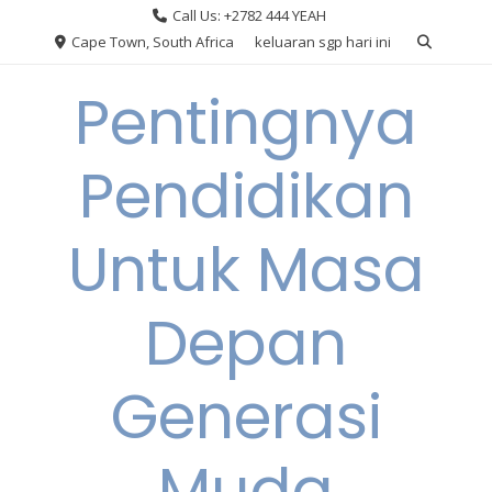
Skip
Call Us: +2782 444 YEAH
to
Cape Town, South Africa
keluaran sgp hari ini
content
Pentingnya
Pendidikan
Untuk Masa
Depan
Generasi
Muda