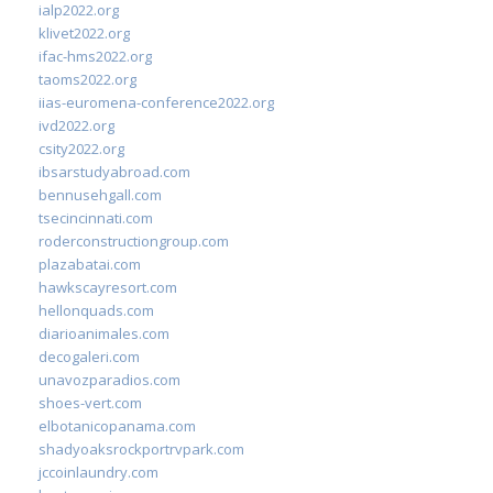
ialp2022.org
klivet2022.org
ifac-hms2022.org
taoms2022.org
iias-euromena-conference2022.org
ivd2022.org
csity2022.org
ibsarstudyabroad.com
bennusehgall.com
tsecincinnati.com
roderconstructiongroup.com
plazabatai.com
hawkscayresort.com
hellonquads.com
diarioanimales.com
decogaleri.com
unavozparadios.com
shoes-vert.com
elbotanicopanama.com
shadyoaksrockportrvpark.com
jccoinlaundry.com