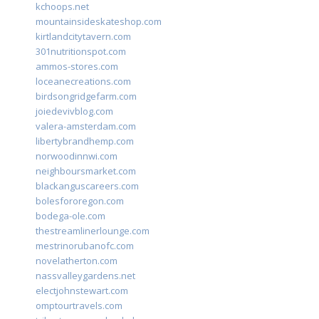
kchoops.net
mountainsideskateshop.com
kirtlandcitytavern.com
301nutritionspot.com
ammos-stores.com
loceanecreations.com
birdsongridgefarm.com
joiedevivblog.com
valera-amsterdam.com
libertybrandhemp.com
norwoodinnwi.com
neighboursmarket.com
blackanguscareers.com
bolesfororegon.com
bodega-ole.com
thestreamlinerlounge.com
mestrinorubanofc.com
novelatherton.com
nassvalleygardens.net
electjohnstewart.com
omptourtravels.com