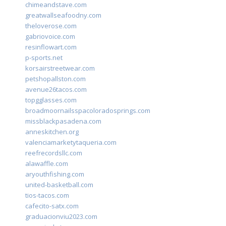
chimeandstave.com
greatwallseafoodny.com
theloverose.com
gabriovoice.com
resinflowart.com
p-sports.net
korsairstreetwear.com
petshopallston.com
avenue26tacos.com
topgglasses.com
broadmoornailsspacoloradosprings.com
missblackpasadena.com
anneskitchen.org
valenciamarketytaqueria.com
reefrecordsllc.com
alawaffle.com
aryouthfishing.com
united-basketball.com
tios-tacos.com
cafecito-satx.com
graduacionviu2023.com