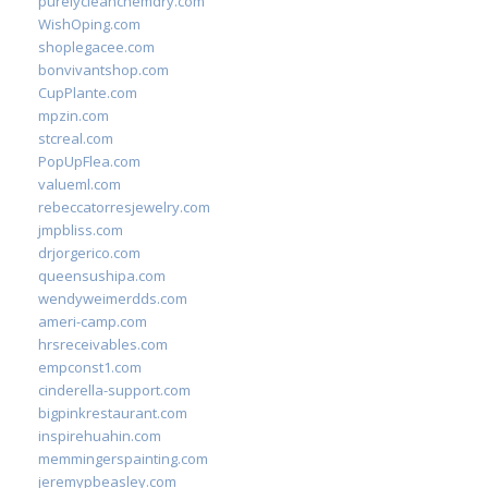
purelycleanchemdry.com
WishOping.com
shoplegacee.com
bonvivantshop.com
CupPlante.com
mpzin.com
stcreal.com
PopUpFlea.com
valueml.com
rebeccatorresjewelry.com
jmpbliss.com
drjorgerico.com
queensushipa.com
wendyweimerdds.com
ameri-camp.com
hrsreceivables.com
empconst1.com
cinderella-support.com
bigpinkrestaurant.com
inspirehuahin.com
memmingerspainting.com
jeremypbeasley.com