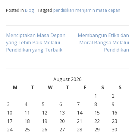
Posted in
Blog
Tagged
pendidikan menjamin masa depan
Post
Menciptakan Masa Depan
Membangun Etika dan
yang Lebih Baik Melalui
Moral Bangsa Melalui
Pendidikan yang Terbaik
Pendidikan
navigation
August 2026
M
T
W
T
F
S
S
1
2
3
4
5
6
7
8
9
10
11
12
13
14
15
16
17
18
19
20
21
22
23
24
25
26
27
28
29
30