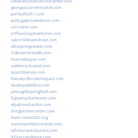
callahansautoservicecenter.com
georgiascornermarket.com
perfectfit24-7.com
portugalprivatedriver.com
von-racer.com
coffeeshopcharleston.com
salon104mainstreet.com
alkaspringswater.com
318mainstreet8h.com
lovenailsspari.com
oakberry-kuwait.com
quartzliterary.com
friendsofbroderickpark.com
studiopiattellina.com
jannagrillspringfield.com
fujiyamacharleston.com
elpatronchardon.com
donglaishun-order.com
fiamc-rome2022.org
mariceworldessentials.com
lafisheriarestaurant.com
915jazzandmore.com