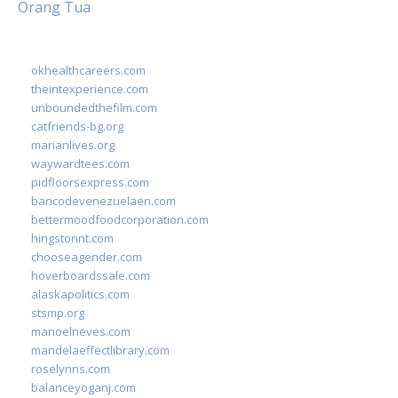
Orang Tua
okhealthcareers.com
theintexperience.com
unboundedthefilm.com
catfriends-bg.org
marianlives.org
waywardtees.com
pidfloorsexpress.com
bancodevenezuelaen.com
bettermoodfoodcorporation.com
hingstonnt.com
chooseagender.com
hoverboardssale.com
alaskapolitics.com
stsmp.org
manoelneves.com
mandelaeffectlibrary.com
roselynns.com
balanceyoganj.com