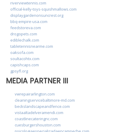
riverviewtennis.com
official-kelly-toys-squishmallows.com
displaygardenonsuncrest.org
bbq-empire-usa.com
feedstoreva.com
drogopets.com
ediblechalk.com
tabletennisnearme.com
oaksofa.com
soultacohtx.com
capishcaps.com
gpsyfl.org
MEDIA PARTNER III
vwrepairarlington.com
cleaningservicebaltimore-md.com
beckslandscapeandfence.com
vistaaltadelveramendi.com
coastlinecateringnc.com
cuesburgershouston.com
psicologiaespecializadaencampeche.com