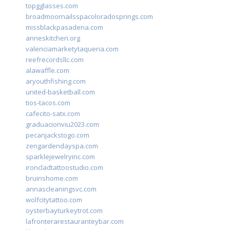
topgglasses.com
broadmoornailsspacoloradosprings.com
missblackpasadena.com
anneskitchen.org
valenciamarketytaqueria.com
reefrecordsllc.com
alawaffle.com
aryouthfishing.com
united-basketball.com
tios-tacos.com
cafecito-satx.com
graduacionviu2023.com
pecanjackstogo.com
zengardendayspa.com
sparklejewelryinc.com
ironcladtattoostudio.com
bruinshome.com
annascleaningsvc.com
wolfcitytattoo.com
oysterbayturkeytrot.com
lafronterarestauranteybar.com