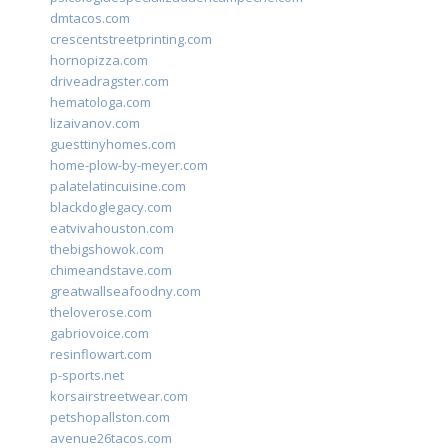
dmtacos.com
crescentstreetprinting.com
hornopizza.com
driveadragster.com
hematologa.com
lizaivanov.com
guesttinyhomes.com
home-plow-by-meyer.com
palatelatincuisine.com
blackdoglegacy.com
eatvivahouston.com
thebigshowok.com
chimeandstave.com
greatwallseafoodny.com
theloverose.com
gabriovoice.com
resinflowart.com
p-sports.net
korsairstreetwear.com
petshopallston.com
avenue26tacos.com