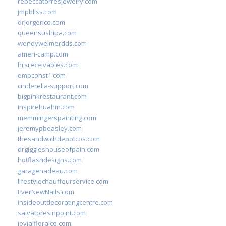
rebeccatorresjewelry.com
jmpbliss.com
drjorgerico.com
queensushipa.com
wendyweimerdds.com
ameri-camp.com
hrsreceivables.com
empconst1.com
cinderella-support.com
bigpinkrestaurant.com
inspirehuahin.com
memmingerspainting.com
jeremypbeasley.com
thesandwichdepotcos.com
drgiggleshouseofpain.com
hotflashdesigns.com
garagenadeau.com
lifestylechauffeurservice.com
EverNewNails.com
insideoutdecoratingcentre.com
salvatoresinpoint.com
jovialfloralco.com