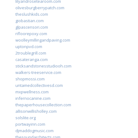
lilyandrosetearoom.com
olivesburgberrypatch.com
theslushkids.com
giobastian.com
glpascensori.com
rifloorepoxy.com
woolleymillingandpaving.com
uptonpvd.com
2troublegrill.com
casateranga.com
sticksandstonesstudiooh.com
walkers-treeservice.com
shopmossi.com
untamedcollectivesd.com
mxpwellness.com
infernocanine.com
thepaperhousecollection.com
allisonwillisholley.com
solslite.org
portwayinn.com
djmaddogmusic.com
thesoundarchitects.com