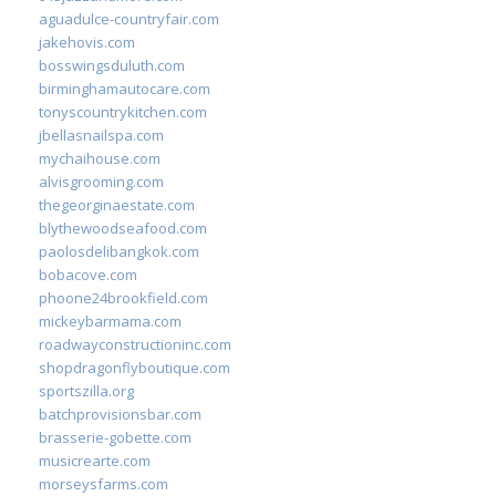
aguadulce-countryfair.com
jakehovis.com
bosswingsduluth.com
birminghamautocare.com
tonyscountrykitchen.com
jbellasnailspa.com
mychaihouse.com
alvisgrooming.com
thegeorginaestate.com
blythewoodseafood.com
paolosdelibangkok.com
bobacove.com
phoone24brookfield.com
mickeybarmama.com
roadwayconstructioninc.com
shopdragonflyboutique.com
sportszilla.org
batchprovisionsbar.com
brasserie-gobette.com
musicrearte.com
morseysfarms.com