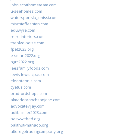
johnlscotthometeam.com
u-seehomes.com
watersportslagonissi.com
mischieffashion.com
eduwyre.com
retro-interiors.com
theblvd-boise.com
fpet2023.org
e-smart2022.org
ngrc2022.org
leesfamilyfoods.com
lewis-lewis-cpas.com
eleontennis.com
cyetus.com
bradfordshops.com
almadenranchsanjose.com
advocatevijay.com
adlibilimler2023.com
naswwebed.org
balithut-manado.org
alteregotradingcompany.org