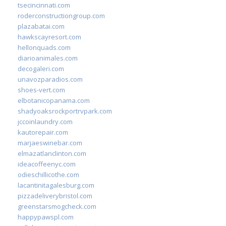
tsecincinnati.com
roderconstructiongroup.com
plazabatai.com
hawkscayresort.com
hellonquads.com
diarioanimales.com
decogaleri.com
unavozparadios.com
shoes-vert.com
elbotanicopanama.com
shadyoaksrockportrvpark.com
jccoinlaundry.com
kautorepair.com
marjaeswinebar.com
elmazatlanclinton.com
ideacoffeenyc.com
odieschillicothe.com
lacantinitagalesburg.com
pizzadeliverybristol.com
greenstarsmogcheck.com
happypawspl.com