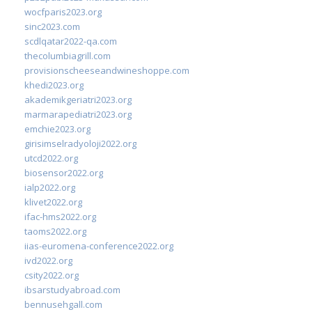
wocfparis2023.org
sinc2023.com
scdlqatar2022-qa.com
thecolumbiagrill.com
provisionscheeseandwineshoppe.com
khedi2023.org
akademikgeriatri2023.org
marmarapediatri2023.org
emchie2023.org
girisimselradyoloji2022.org
utcd2022.org
biosensor2022.org
ialp2022.org
klivet2022.org
ifac-hms2022.org
taoms2022.org
iias-euromena-conference2022.org
ivd2022.org
csity2022.org
ibsarstudyabroad.com
bennusehgall.com