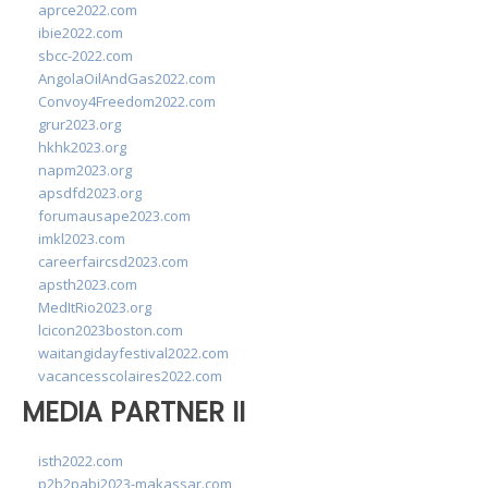
aprce2022.com
ibie2022.com
sbcc-2022.com
AngolaOilAndGas2022.com
Convoy4Freedom2022.com
grur2023.org
hkhk2023.org
napm2023.org
apsdfd2023.org
forumausape2023.com
imkl2023.com
careerfaircsd2023.com
apsth2023.com
MedItRio2023.org
lcicon2023boston.com
waitangidayfestival2022.com
vacancesscolaires2022.com
MEDIA PARTNER II
isth2022.com
p2b2pabi2023-makassar.com