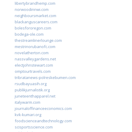
libertybrandhemp.com
norwoodinnwi.com
neighboursmarket.com
blackanguscareers.com
bolesfororegon.com
bodega-ole.com
thestreamlinerlounge.com
mestrinorubanofc.com
novelatherton.com
nassvalleygardens.net
electjohnstewart.com
omptourtravels.com
tribratanews-polreskebumen.com
rsudbayuasih.org
publikjurnalistik.org
juneteenthapparel.net
italywarm.com
journaloffinanceeconomics.com
kvk-kumari.org
foodscienceandtechnology.com
scisportsscience.com