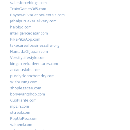
salesforceblogs.com
TrainGames365.com
BaytownEvaCationRentals.com
JabalpurCakeDelivery.com
halobjd.com
intelligenceqatar.com
PikaPikaApp.com
takecareofbusinessdfw.org
HamadaOfJapan.com
VersifyLifestyle.com
kingscreekadventures.com
antaeuslabs.com
purelycleanchemdry.com
WishOping.com
shoplegacee.com
bonvivantshop.com
CupPlante.com
mpzin.com
stcreal.com
PopUpFlea.com
valueml.com