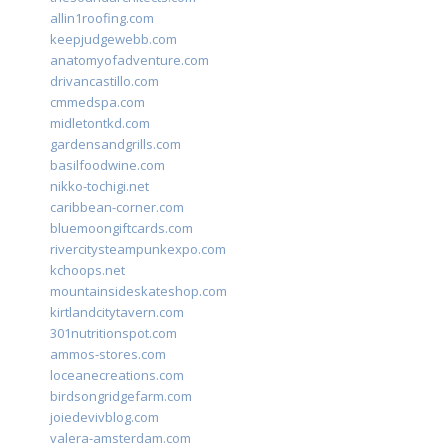
allin1roofing.com
keepjudgewebb.com
anatomyofadventure.com
drivancastillo.com
cmmedspa.com
midletontkd.com
gardensandgrills.com
basilfoodwine.com
nikko-tochigi.net
caribbean-corner.com
bluemoongiftcards.com
rivercitysteampunkexpo.com
kchoops.net
mountainsideskateshop.com
kirtlandcitytavern.com
301nutritionspot.com
ammos-stores.com
loceanecreations.com
birdsongridgefarm.com
joiedevivblog.com
valera-amsterdam.com