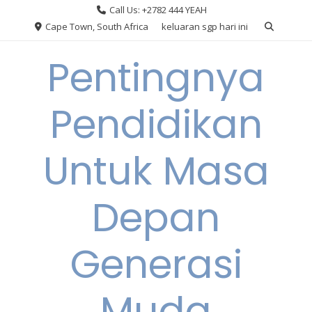
Skip
Call Us: +2782 444 YEAH
to
Cape Town, South Africa
keluaran sgp hari ini
content
Pentingnya
Pendidikan
Untuk Masa
Depan
Generasi
Muda