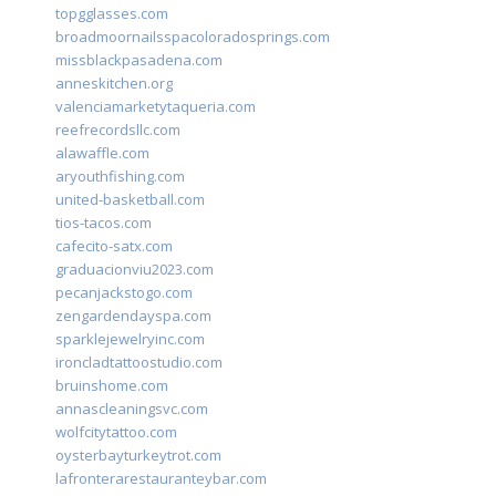
topgglasses.com
broadmoornailsspacoloradosprings.com
missblackpasadena.com
anneskitchen.org
valenciamarketytaqueria.com
reefrecordsllc.com
alawaffle.com
aryouthfishing.com
united-basketball.com
tios-tacos.com
cafecito-satx.com
graduacionviu2023.com
pecanjackstogo.com
zengardendayspa.com
sparklejewelryinc.com
ironcladtattoostudio.com
bruinshome.com
annascleaningsvc.com
wolfcitytattoo.com
oysterbayturkeytrot.com
lafronterarestauranteybar.com