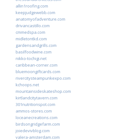
allin1roofing.com
keepjudgewebb.com
anatomyofadventure.com
drivancastillo.com
cmmedspa.com
midletontkd.com
gardensandgrills.com
basilfoodwine.com
nikko-tochigi.net
caribbean-corner.com
bluemoongiftcards.com
rivercitysteampunkexpo.com
kchoops.net
mountainsideskateshop.com
kirtlandcitytavern.com
301nutritionspot.com
ammos-stores.com
loceanecreations.com
birdsongridgefarm.com
joiedevivblog.com
valera-amsterdam.com