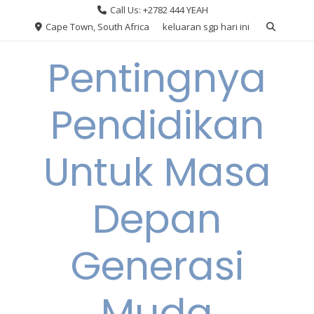
Skip
Call Us: +2782 444 YEAH
to
Cape Town, South Africa
keluaran sgp hari ini
content
Pentingnya
Pendidikan
Untuk Masa
Depan
Generasi
Muda