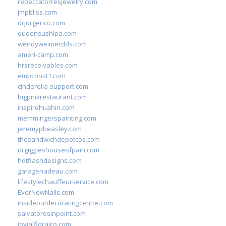
rebeccatorresjewelry.com
jmpbliss.com
drjorgerico.com
queensushipa.com
wendyweimerdds.com
ameri-camp.com
hrsreceivables.com
empconst1.com
cinderella-support.com
bigpinkrestaurant.com
inspirehuahin.com
memmingerspainting.com
jeremypbeasley.com
thesandwichdepotcos.com
drgiggleshouseofpain.com
hotflashdesigns.com
garagenadeau.com
lifestylechauffeurservice.com
EverNewNails.com
insideoutdecoratingcentre.com
salvatoresinpoint.com
jovialfloralco.com