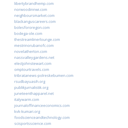
libertybrandhemp.com
norwoodinnwi.com
neighboursmarket.com
blackanguscareers.com
bolesfororegon.com
bodega-ole.com
thestreamlinerlounge.com
mestrinorubanofc.com
novelatherton.com
nassvalleygardens.net
electjohnstewart.com
omptourtravels.com
tribratanews-polreskebumen.com
rsudbayuasih.org
publikjurnalistik.org
juneteenthapparel.net
italywarm.com
journaloffinanceeconomics.com
kvk-kumari.org
foodscienceandtechnology.com
scisportsscience.com