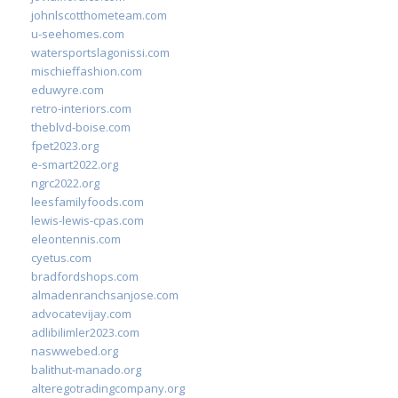
johnlscotthometeam.com
u-seehomes.com
watersportslagonissi.com
mischieffashion.com
eduwyre.com
retro-interiors.com
theblvd-boise.com
fpet2023.org
e-smart2022.org
ngrc2022.org
leesfamilyfoods.com
lewis-lewis-cpas.com
eleontennis.com
cyetus.com
bradfordshops.com
almadenranchsanjose.com
advocatevijay.com
adlibilimler2023.com
naswwebed.org
balithut-manado.org
alteregotradingcompany.org