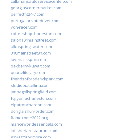
callahansautoservicecenter.com
georgiascornermarket.com
perfectfit24-7.com
portugalprivatedriver.com
von-racer.com
coffeeshopcharleston.com
salon104mainstreet.com
alkaspringswater.com
318mainstreet8h.com
lovenailsspari.com
oakberry-kuwait.com
quartzliterary.com
friendsofbroderickpark.com
studiopiattellina.com
jannagrillspringfield.com
fujiyamacharleston.com
elpatronchardon.com
donglaishun-order.com
fiamc-rome2022.org
mariceworldessentials.com
lafisheriarestaurant.com
915jazzandmore.com