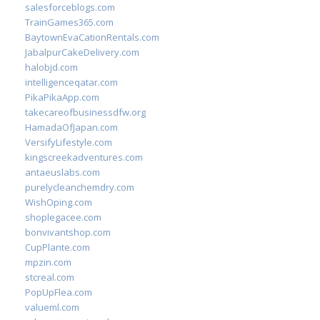
salesforceblogs.com
TrainGames365.com
BaytownEvaCationRentals.com
JabalpurCakeDelivery.com
halobjd.com
intelligenceqatar.com
PikaPikaApp.com
takecareofbusinessdfw.org
HamadaOfJapan.com
VersifyLifestyle.com
kingscreekadventures.com
antaeuslabs.com
purelycleanchemdry.com
WishOping.com
shoplegacee.com
bonvivantshop.com
CupPlante.com
mpzin.com
stcreal.com
PopUpFlea.com
valueml.com