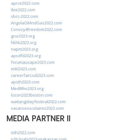
aprce2022.com
ibie2022.com
sbcc-2022.com
AngolaOilAndGas2022.com
Convoy4Freedom2022.com
grur2023.org
hkhk2023.org
napm2023.org
apsdfd2023.org
forumausape2023.com
imkl2023.com
careerfaircsd2023.com
apsth2023.com
MedItRio2023.org
lcicon2023boston.com
waitangidayfestival2022.com
vacancesscolaires2022.com
MEDIA PARTNER II
isth2022.com
p2b2pabi2023-makassar.com