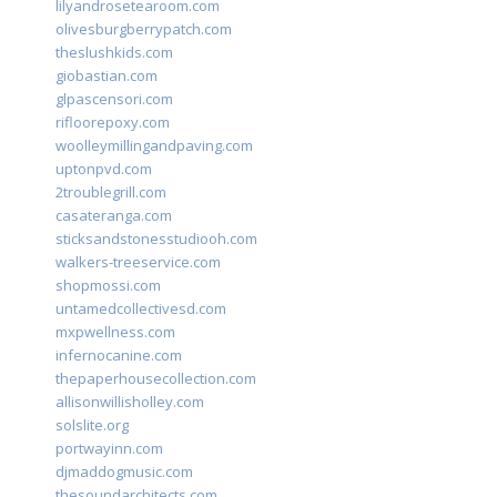
lilyandrosetearoom.com
olivesburgberrypatch.com
theslushkids.com
giobastian.com
glpascensori.com
rifloorepoxy.com
woolleymillingandpaving.com
uptonpvd.com
2troublegrill.com
casateranga.com
sticksandstonesstudiooh.com
walkers-treeservice.com
shopmossi.com
untamedcollectivesd.com
mxpwellness.com
infernocanine.com
thepaperhousecollection.com
allisonwillisholley.com
solslite.org
portwayinn.com
djmaddogmusic.com
thesoundarchitects.com