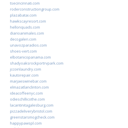
tsecincinnati.com
roderconstructiongroup.com
plazabatai.com
hawkscayresort.com
hellonquads.com
diarioanimales.com
decogaleri.com
unavozparadios.com
shoes-vert.com
elbotanicopanama.com
shadyoaksrockportrvpark.com
jccoinlaundry.com
kautorepair.com
marjaeswinebar.com
elmazatlanclinton.com
ideacoffeenyc.com
odieschillicothe.com
lacantinitagalesburg.com
pizzadeliverybristol.com
greenstarsmogcheck.com
happypawspl.com