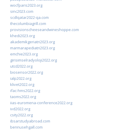
wocfparis2023.org
sinc2023.com
scdlqatar2022-qa.com
thecolumbiagrill.com
provisionscheeseandwineshoppe.com
khedi2023.org
akademikgeriatri2023.org
marmarapediatri2023.org
emchie2023.org
girisimselradyoloji2022.org
utcd2022.org
biosensor2022.org
ialp2022.org
klivet2022.org
ifac-hms2022.org
taoms2022.org
iias-euromena-conference2022.org
ivd2022.org
csity2022.org
ibsarstudyabroad.com
bennusehgall.com