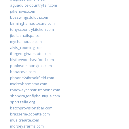
aguadulce-countryfair.com
jakehovis.com
bosswingsduluth.com
birminghamautocare.com
tonyscountrykitchen.com
jbellasnailspa.com
mychaihouse.com
alvisgrooming.com
thegeorginaestate.com
blythewoodseafood.com
paolosdelibangkok.com
bobacove.com
phoone24brookfield.com
mickeybarmama.com
roadwayconstructioninc.com
shopdragonflyboutique.com
sportszilla.org
batchprovisionsbar.com
brasserie-gobette.com
musicrearte.com
morseysfarms.com