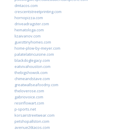
dmtacos.com
crescentstreetprinting.com
hornopizza.com
driveadragster.com
hematologa.com
lizaivanov.com
guesttinyhomes.com
home-plow-by-meyer.com
palatelatincuisine.com
blackdoglegacy.com
eatvivahouston.com
thebigshowok.com
chimeandstave.com
greatwallseafoodny.com
theloverose.com
gabriovoice.com
resinflowart.com
p-sports.net
korsairstreetwear.com
petshopallston.com
avenue26tacos.com