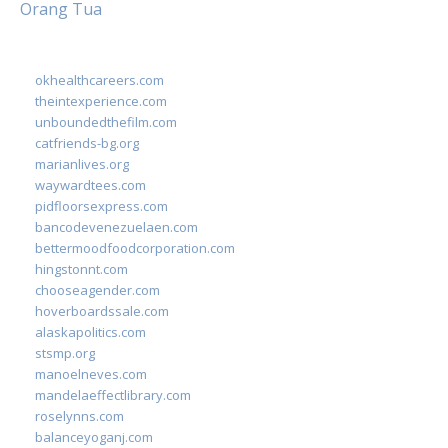
Orang Tua
okhealthcareers.com
theintexperience.com
unboundedthefilm.com
catfriends-bg.org
marianlives.org
waywardtees.com
pidfloorsexpress.com
bancodevenezuelaen.com
bettermoodfoodcorporation.com
hingstonnt.com
chooseagender.com
hoverboardssale.com
alaskapolitics.com
stsmp.org
manoelneves.com
mandelaeffectlibrary.com
roselynns.com
balanceyoganj.com