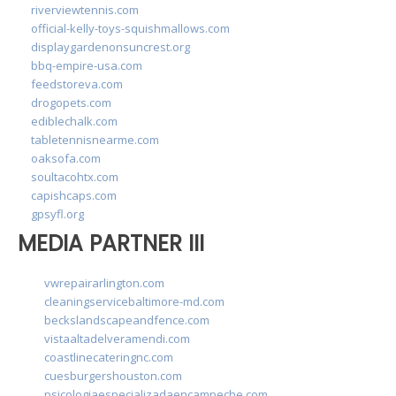
riverviewtennis.com
official-kelly-toys-squishmallows.com
displaygardenonsuncrest.org
bbq-empire-usa.com
feedstoreva.com
drogopets.com
ediblechalk.com
tabletennisnearme.com
oaksofa.com
soultacohtx.com
capishcaps.com
gpsyfl.org
MEDIA PARTNER III
vwrepairarlington.com
cleaningservicebaltimore-md.com
beckslandscapeandfence.com
vistaaltadelveramendi.com
coastlinecateringnc.com
cuesburgershouston.com
psicologiaespecializadaencampeche.com