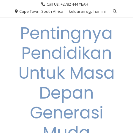
Skip
Call Us: +2782 444 YEAH
to
Cape Town, South Africa
keluaran sgp hari ini
content
Pentingnya
Pendidikan
Untuk Masa
Depan
Generasi
Muda