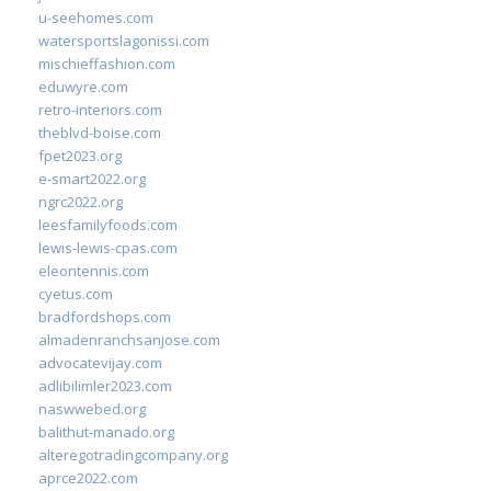
u-seehomes.com
watersportslagonissi.com
mischieffashion.com
eduwyre.com
retro-interiors.com
theblvd-boise.com
fpet2023.org
e-smart2022.org
ngrc2022.org
leesfamilyfoods.com
lewis-lewis-cpas.com
eleontennis.com
cyetus.com
bradfordshops.com
almadenranchsanjose.com
advocatevijay.com
adlibilimler2023.com
naswwebed.org
balithut-manado.org
alteregotradingcompany.org
aprce2022.com