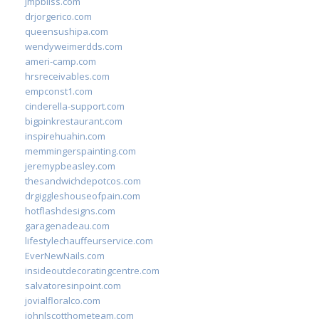
jmpbliss.com
drjorgerico.com
queensushipa.com
wendyweimerdds.com
ameri-camp.com
hrsreceivables.com
empconst1.com
cinderella-support.com
bigpinkrestaurant.com
inspirehuahin.com
memmingerspainting.com
jeremypbeasley.com
thesandwichdepotcos.com
drgiggleshouseofpain.com
hotflashdesigns.com
garagenadeau.com
lifestylechauffeurservice.com
EverNewNails.com
insideoutdecoratingcentre.com
salvatoresinpoint.com
jovialfloralco.com
johnlscotthometeam.com