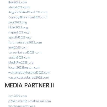
ibie2022.com
sbcc-2022.com
AngolaOilAndGas2022.com
Convoy4Freedom2022.com
grur2023.org
hkhk2023.org
napm2023.org
apsdfd2023.org
forumausape2023.com
imkl2023.com
careerfaircsd2023.com
apsth2023.com
MedItRio2023.org
lcicon2023boston.com
waitangidayfestival2022.com
vacancesscolaires2022.com
MEDIA PARTNER II
isth2022.com
p2b2pabi2023-makassar.com
wocfparis2023.org