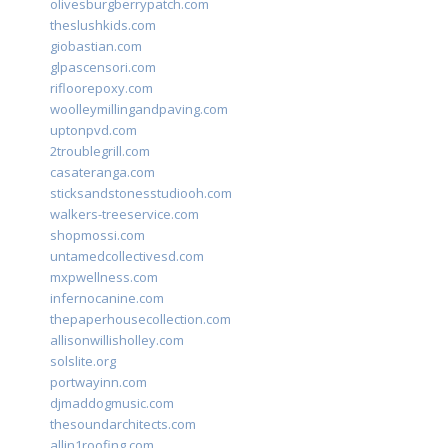
olivesburgberrypatch.com
theslushkids.com
giobastian.com
glpascensori.com
rifloorepoxy.com
woolleymillingandpaving.com
uptonpvd.com
2troublegrill.com
casateranga.com
sticksandstonesstudiooh.com
walkers-treeservice.com
shopmossi.com
untamedcollectivesd.com
mxpwellness.com
infernocanine.com
thepaperhousecollection.com
allisonwillisholley.com
solslite.org
portwayinn.com
djmaddogmusic.com
thesoundarchitects.com
allin1roofing.com