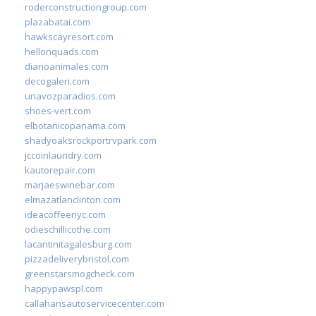
roderconstructiongroup.com
plazabatai.com
hawkscayresort.com
hellonquads.com
diarioanimales.com
decogaleri.com
unavozparadios.com
shoes-vert.com
elbotanicopanama.com
shadyoaksrockportrvpark.com
jccoinlaundry.com
kautorepair.com
marjaeswinebar.com
elmazatlanclinton.com
ideacoffeenyc.com
odieschillicothe.com
lacantinitagalesburg.com
pizzadeliverybristol.com
greenstarsmogcheck.com
happypawspl.com
callahansautoservicecenter.com