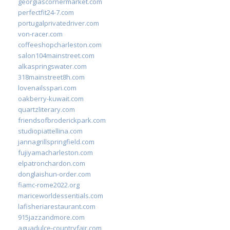
georgiascornermarket.com
perfectfit24-7.com
portugalprivatedriver.com
von-racer.com
coffeeshopcharleston.com
salon104mainstreet.com
alkaspringswater.com
318mainstreet8h.com
lovenailsspari.com
oakberry-kuwait.com
quartzliterary.com
friendsofbroderickpark.com
studiopiattellina.com
jannagrillspringfield.com
fujiyamacharleston.com
elpatronchardon.com
donglaishun-order.com
fiamc-rome2022.org
mariceworldessentials.com
lafisheriarestaurant.com
915jazzandmore.com
aguadulce-countryfair.com