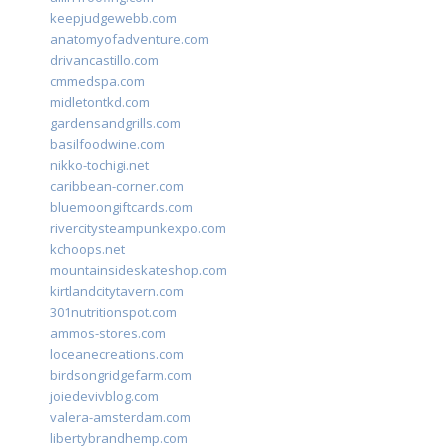
keepjudgewebb.com
anatomyofadventure.com
drivancastillo.com
cmmedspa.com
midletontkd.com
gardensandgrills.com
basilfoodwine.com
nikko-tochigi.net
caribbean-corner.com
bluemoongiftcards.com
rivercitysteampunkexpo.com
kchoops.net
mountainsideskateshop.com
kirtlandcitytavern.com
301nutritionspot.com
ammos-stores.com
loceanecreations.com
birdsongridgefarm.com
joiedevivblog.com
valera-amsterdam.com
libertybrandhemp.com