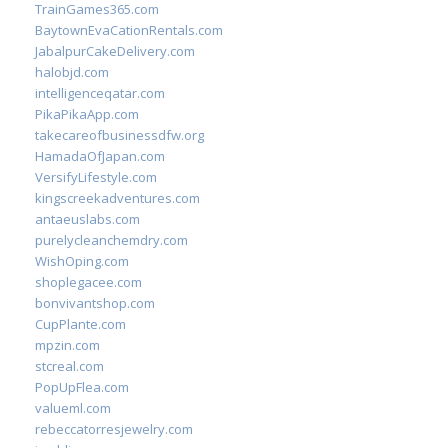
TrainGames365.com
BaytownEvaCationRentals.com
JabalpurCakeDelivery.com
halobjd.com
intelligenceqatar.com
PikaPikaApp.com
takecareofbusinessdfw.org
HamadaOfJapan.com
VersifyLifestyle.com
kingscreekadventures.com
antaeuslabs.com
purelycleanchemdry.com
WishOping.com
shoplegacee.com
bonvivantshop.com
CupPlante.com
mpzin.com
stcreal.com
PopUpFlea.com
valueml.com
rebeccatorresjewelry.com