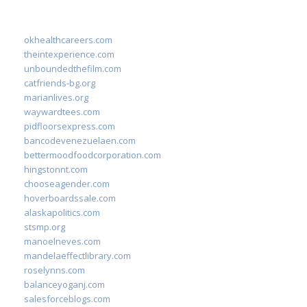
okhealthcareers.com
theintexperience.com
unboundedthefilm.com
catfriends-bg.org
marianlives.org
waywardtees.com
pidfloorsexpress.com
bancodevenezuelaen.com
bettermoodfoodcorporation.com
hingstonnt.com
chooseagender.com
hoverboardssale.com
alaskapolitics.com
stsmp.org
manoelneves.com
mandelaeffectlibrary.com
roselynns.com
balanceyoganj.com
salesforceblogs.com