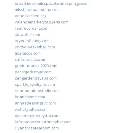
broadmoornailsspacoloradosprings.com
missblackpasadena.com
anneskitchen.org
valenciamarketytaqueria.com
reefrecordsllc.com
alawaffle.com
aryouthfishing.com
united-basketball.com
tios-tacos.com
cafecito-satx.com
graduacionviu2023.com
pecanjackstogo.com
zengardendayspa.com
sparklejewelryinc.com
ironcladtattoostudio.com
bruinshome.com
annascleaningsvc.com
wolfcitytattoo.com
oysterbayturkeytrot.com
lafronterarestauranteybar.com
lilyandrosetearoom.com