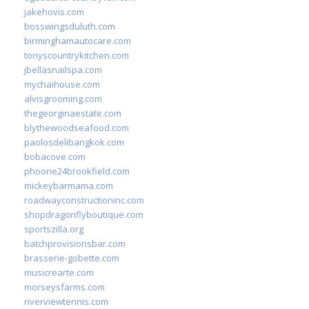
jakehovis.com
bosswingsduluth.com
birminghamautocare.com
tonyscountrykitchen.com
jbellasnailspa.com
mychaihouse.com
alvisgrooming.com
thegeorginaestate.com
blythewoodseafood.com
paolosdelibangkok.com
bobacove.com
phoone24brookfield.com
mickeybarmama.com
roadwayconstructioninc.com
shopdragonflyboutique.com
sportszilla.org
batchprovisionsbar.com
brasserie-gobette.com
musicrearte.com
morseysfarms.com
riverviewtennis.com