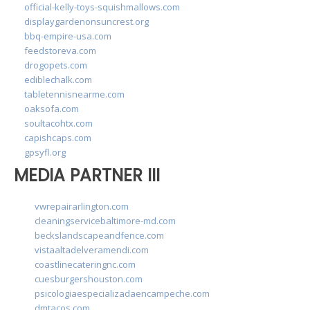
official-kelly-toys-squishmallows.com
displaygardenonsuncrest.org
bbq-empire-usa.com
feedstoreva.com
drogopets.com
ediblechalk.com
tabletennisnearme.com
oaksofa.com
soultacohtx.com
capishcaps.com
gpsyfl.org
MEDIA PARTNER III
vwrepairarlington.com
cleaningservicebaltimore-md.com
beckslandscapeandfence.com
vistaaltadelveramendi.com
coastlinecateringnc.com
cuesburgershouston.com
psicologiaespecializadaencampeche.com
dmtacos.com