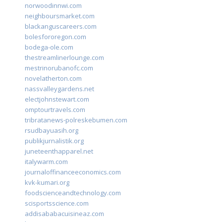
norwoodinnwi.com
neighboursmarket.com
blackanguscareers.com
bolesfororegon.com
bodega-ole.com
thestreamlinerlounge.com
mestrinorubanofc.com
novelatherton.com
nassvalleygardens.net
electjohnstewart.com
omptourtravels.com
tribratanews-polreskebumen.com
rsudbayuasih.org
publikjurnalistik.org
juneteenthapparel.net
italywarm.com
journaloffinanceeconomics.com
kvk-kumari.org
foodscienceandtechnology.com
scisportsscience.com
addisababacuisineaz.com