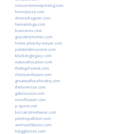
crescentstreetprinting.com
hornopizza.com
driveadragster.com
hematologa.com
lizaivanov.com
guesttinyhomes.com
home-plow-by-meyer.com
palatelatincuisine.com
blackdoglegacy.com
eatvivahouston.com
thebigshowok.com
chimeandstave.com
greatwallseafoodny.com
theloverose.com
gabriovoice.com
resinflowart.com
p-sports.net
korsairstreetwear.com
petshopallston.com
avenue26tacos.com
topgglasses.com