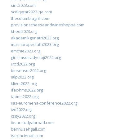
sinc2023.com
scdlqatar2022-qa.com
thecolumbiagrill.com
provisionscheeseandwineshoppe.com
khedi2023.org
akademikgeriatri2023.org
marmarapediatri2023.org
emchie2023.org
girisimselradyoloji2022.org
utcd2022.org
biosensor2022.org
ialp2022.org
klivet2022.org
ifac-hms2022.org
taoms2022.org
iias-euromena-conference2022.org
ivd2022.org
csity2022.org
ibsarstudyabroad.com
bennusehgall.com
tsecincinnati.com