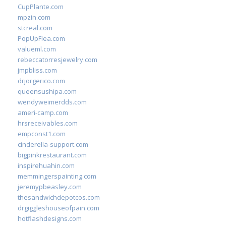
CupPlante.com
mpzin.com
stcreal.com
PopUpFlea.com
valueml.com
rebeccatorresjewelry.com
jmpbliss.com
drjorgerico.com
queensushipa.com
wendyweimerdds.com
ameri-camp.com
hrsreceivables.com
empconst1.com
cinderella-support.com
bigpinkrestaurant.com
inspirehuahin.com
memmingerspainting.com
jeremypbeasley.com
thesandwichdepotcos.com
drgiggleshouseofpain.com
hotflashdesigns.com