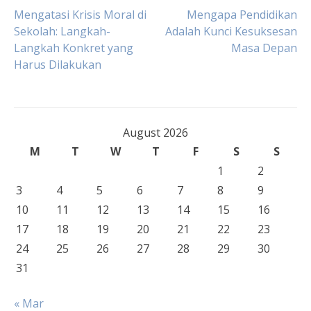
Post
Mengatasi Krisis Moral di
Mengapa Pendidikan
Sekolah: Langkah-
Adalah Kunci Kesuksesan
Langkah Konkret yang
Masa Depan
navigation
Harus Dilakukan
August 2026
M
T
W
T
F
S
S
1
2
3
4
5
6
7
8
9
10
11
12
13
14
15
16
17
18
19
20
21
22
23
24
25
26
27
28
29
30
31
« Mar