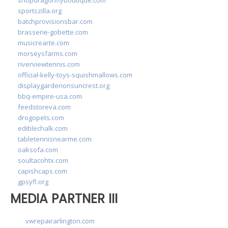
sportszilla.org
batchprovisionsbar.com
brasserie-gobette.com
musicrearte.com
morseysfarms.com
riverviewtennis.com
official-kelly-toys-squishmallows.com
displaygardenonsuncrest.org
bbq-empire-usa.com
feedstoreva.com
drogopets.com
ediblechalk.com
tabletennisnearme.com
oaksofa.com
soultacohtx.com
capishcaps.com
gpsyfl.org
MEDIA PARTNER III
vwrepairarlington.com