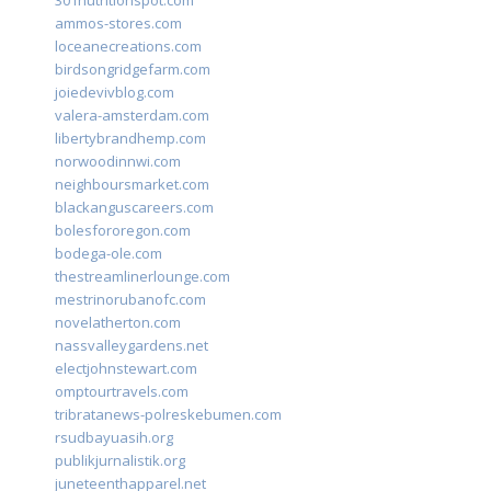
301nutritionspot.com
ammos-stores.com
loceanecreations.com
birdsongridgefarm.com
joiedevivblog.com
valera-amsterdam.com
libertybrandhemp.com
norwoodinnwi.com
neighboursmarket.com
blackanguscareers.com
bolesfororegon.com
bodega-ole.com
thestreamlinerlounge.com
mestrinorubanofc.com
novelatherton.com
nassvalleygardens.net
electjohnstewart.com
omptourtravels.com
tribratanews-polreskebumen.com
rsudbayuasih.org
publikjurnalistik.org
juneteenthapparel.net