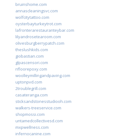
bruinshome.com
annascleaningsvc.com
wolfcitytattoo.com
oysterbayturkeytrot.com
lafronterarestauranteybar.com
lilyandrosetearoom.com
olivesburgberrypatch.com
theslushkids.com
giobastian.com
glpascensori.com
rifloorepoxy.com
woolleymillingandpaving.com
uptonpvd.com
2troublegrill.com
casateranga.com
sticksandstonesstudiooh.com
walkers-treeservice.com
shopmossi.com
untamedcollectivesd.com
mxpwellness.com
infernocanine.com