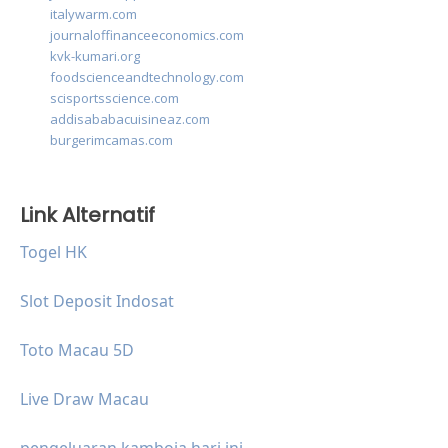
italywarm.com
journaloffinanceeconomics.com
kvk-kumari.org
foodscienceandtechnology.com
scisportsscience.com
addisababacuisineaz.com
burgerimcamas.com
Link Alternatif
Togel HK
Slot Deposit Indosat
Toto Macau 5D
Live Draw Macau