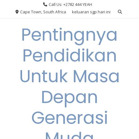
Skip
Call Us: +2782 444 YEAH
to
Cape Town, South Africa
keluaran sgp hari ini
content
Pentingnya
Pendidikan
Untuk Masa
Depan
Generasi
Muda