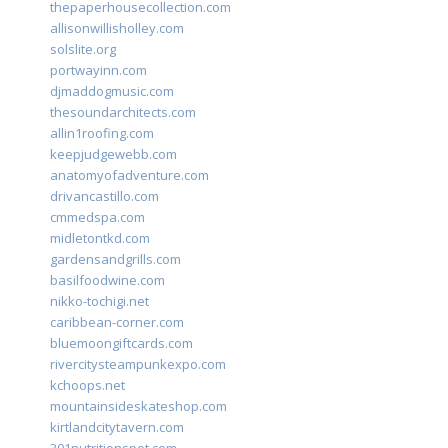
thepaperhousecollection.com
allisonwillisholley.com
solslite.org
portwayinn.com
djmaddogmusic.com
thesoundarchitects.com
allin1roofing.com
keepjudgewebb.com
anatomyofadventure.com
drivancastillo.com
cmmedspa.com
midletontkd.com
gardensandgrills.com
basilfoodwine.com
nikko-tochigi.net
caribbean-corner.com
bluemoongiftcards.com
rivercitysteampunkexpo.com
kchoops.net
mountainsideskateshop.com
kirtlandcitytavern.com