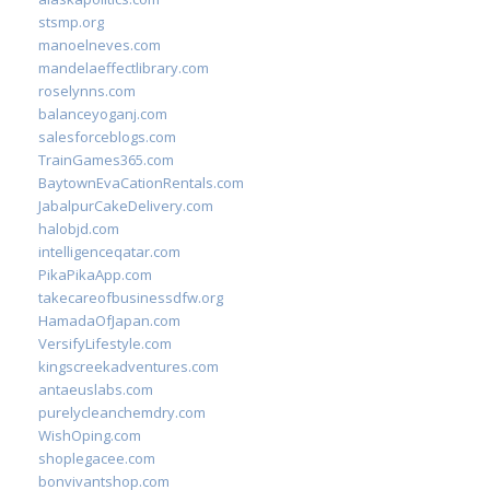
stsmp.org
manoelneves.com
mandelaeffectlibrary.com
roselynns.com
balanceyoganj.com
salesforceblogs.com
TrainGames365.com
BaytownEvaCationRentals.com
JabalpurCakeDelivery.com
halobjd.com
intelligenceqatar.com
PikaPikaApp.com
takecareofbusinessdfw.org
HamadaOfJapan.com
VersifyLifestyle.com
kingscreekadventures.com
antaeuslabs.com
purelycleanchemdry.com
WishOping.com
shoplegacee.com
bonvivantshop.com