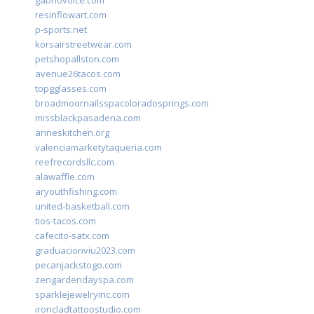
gabriovoice.com
resinflowart.com
p-sports.net
korsairstreetwear.com
petshopallston.com
avenue26tacos.com
topgglasses.com
broadmoornailsspacoloradosprings.com
missblackpasadena.com
anneskitchen.org
valenciamarketytaqueria.com
reefrecordsllc.com
alawaffle.com
aryouthfishing.com
united-basketball.com
tios-tacos.com
cafecito-satx.com
graduacionviu2023.com
pecanjackstogo.com
zengardendayspa.com
sparklejewelryinc.com
ironcladtattoostudio.com