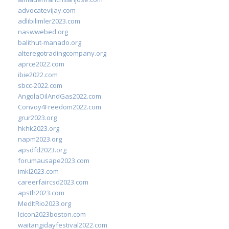
advocatevijay.com
adlibilimler2023.com
naswwebed.org
balithut-manado.org
alteregotradingcompany.org
aprce2022.com
ibie2022.com
sbcc-2022.com
AngolaOilAndGas2022.com
Convoy4Freedom2022.com
grur2023.org
hkhk2023.org
napm2023.org
apsdfd2023.org
forumausape2023.com
imkl2023.com
careerfaircsd2023.com
apsth2023.com
MedItRio2023.org
lcicon2023boston.com
waitangidayfestival2022.com