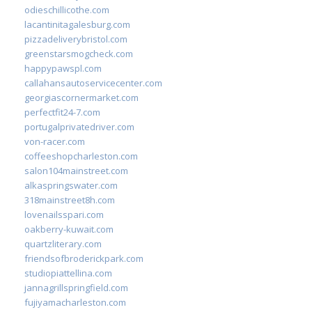
odieschillicothe.com
lacantinitagalesburg.com
pizzadeliverybristol.com
greenstarsmogcheck.com
happypawspl.com
callahansautoservicecenter.com
georgiascornermarket.com
perfectfit24-7.com
portugalprivatedriver.com
von-racer.com
coffeeshopcharleston.com
salon104mainstreet.com
alkaspringswater.com
318mainstreet8h.com
lovenailsspari.com
oakberry-kuwait.com
quartzliterary.com
friendsofbroderickpark.com
studiopiattellina.com
jannagrillspringfield.com
fujiyamacharleston.com