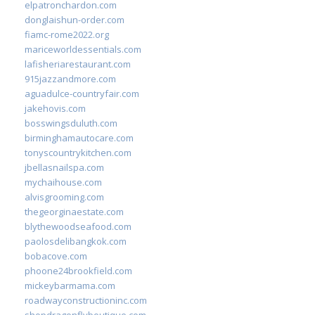
elpatronchardon.com
donglaishun-order.com
fiamc-rome2022.org
mariceworldessentials.com
lafisheriarestaurant.com
915jazzandmore.com
aguadulce-countryfair.com
jakehovis.com
bosswingsduluth.com
birminghamautocare.com
tonyscountrykitchen.com
jbellasnailspa.com
mychaihouse.com
alvisgrooming.com
thegeorginaestate.com
blythewoodseafood.com
paolosdelibangkok.com
bobacove.com
phoone24brookfield.com
mickeybarmama.com
roadwayconstructioninc.com
shopdragonflyboutique.com