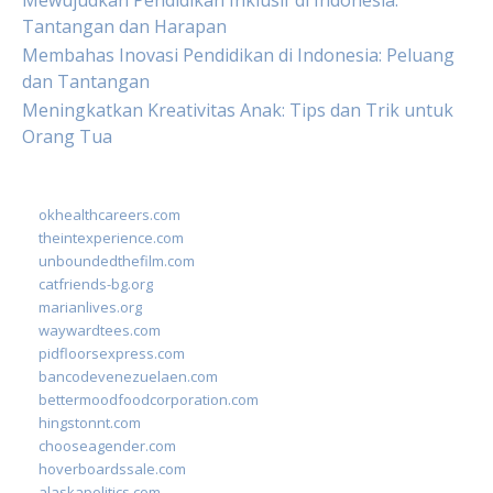
Mewujudkan Pendidikan Inklusif di Indonesia:
Tantangan dan Harapan
Membahas Inovasi Pendidikan di Indonesia: Peluang
dan Tantangan
Meningkatkan Kreativitas Anak: Tips dan Trik untuk
Orang Tua
okhealthcareers.com
theintexperience.com
unboundedthefilm.com
catfriends-bg.org
marianlives.org
waywardtees.com
pidfloorsexpress.com
bancodevenezuelaen.com
bettermoodfoodcorporation.com
hingstonnt.com
chooseagender.com
hoverboardssale.com
alaskapolitics.com