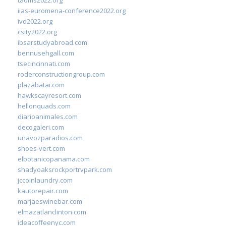
iias-euromena-conference2022.org
ivd2022.org
csity2022.org
ibsarstudyabroad.com
bennusehgall.com
tsecincinnati.com
roderconstructiongroup.com
plazabatai.com
hawkscayresort.com
hellonquads.com
diarioanimales.com
decogaleri.com
unavozparadios.com
shoes-vert.com
elbotanicopanama.com
shadyoaksrockportrvpark.com
jccoinlaundry.com
kautorepair.com
marjaeswinebar.com
elmazatlanclinton.com
ideacoffeenyc.com