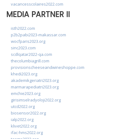
vacancesscolaires2022.com
MEDIA PARTNER II
isth2022.com
p2b2pabi2023-makassar.com
wocfparis2023.org
sinc2023.com
scdlqatar2022-qa.com
thecolumbiagrill.com
provisionscheeseandwineshoppe.com
khedi2023.org
akademikgeriatri2023.org
marmarapediatri2023.org
emchie2023.org
girisimselradyoloji2022.org
utcd2022.org
biosensor2022.org
ialp2022.org
klivet2022.org
ifac-hms2022.org
taoms2022.org