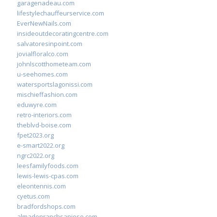
garagenadeau.com
lifestylechauffeurservice.com
EverNewNails.com
insideoutdecoratingcentre.com
salvatoresinpoint.com
jovialfloralco.com
johnlscotthometeam.com
u-seehomes.com
watersportslagonissi.com
mischieffashion.com
eduwyre.com
retro-interiors.com
theblvd-boise.com
fpet2023.org
e-smart2022.org
ngrc2022.org
leesfamilyfoods.com
lewis-lewis-cpas.com
eleontennis.com
cyetus.com
bradfordshops.com
almadenranchsanjose.com