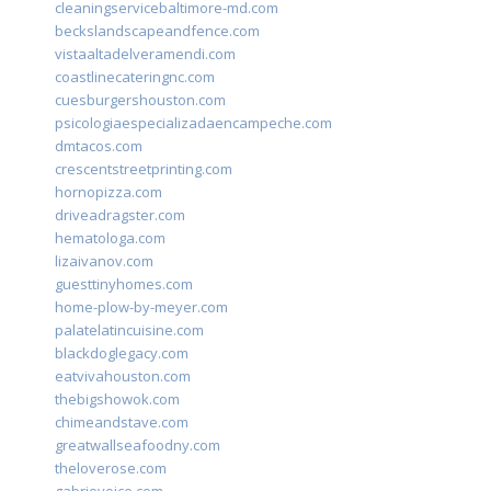
cleaningservicebaltimore-md.com
beckslandscapeandfence.com
vistaaltadelveramendi.com
coastlinecateringnc.com
cuesburgershouston.com
psicologiaespecializadaencampeche.com
dmtacos.com
crescentstreetprinting.com
hornopizza.com
driveadragster.com
hematologa.com
lizaivanov.com
guesttinyhomes.com
home-plow-by-meyer.com
palatelatincuisine.com
blackdoglegacy.com
eatvivahouston.com
thebigshowok.com
chimeandstave.com
greatwallseafoodny.com
theloverose.com