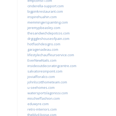
empconst1.com
cinderella-support.com
bigpinkrestaurant.com
inspirehuahin.com
memmingerspainting.com
jeremypbeasley.com
thesandwichdepotcos.com
drgiggleshouseofpain.com
hotflashdesigns.com
garagenadeau.com
lifestylechauffeurservice.com
EverNewNails.com
insideoutdecoratingcentre.com
salvatoresinpoint.com
jovialfloralco.com
johnlscotthometeam.com
u-seehomes.com
watersportslagonissi.com
mischieffashion.com
eduwyre.com
retro-interiors.com
theblvd-boise.com