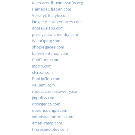
takecareofbusinessdfw.org
HamadaOfJapan.com
VersifyLifestyle.com
kingscreekadventures.com
antaeuslabs.com
purelycleanchemdry.com
WishOping.com
shoplegacee.com
bonvivantshop.com
CupPlante.com
mpzin.com
stcreal.com
PopUpFlea.com
valueml.com
rebeccatorresjewelry.com
jmpbliss.com
drjorgerico.com
queensushipa.com
wendyweimerdds.com
ameri-camp.com
hrsreceivables.com