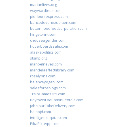
marianlives.org
waywardtees.com
pidfloorsexpress.com
bancodevenezuelaen.com
bettermoodfoodcorporation.com
hingstonnt.com
chooseagender.com
hoverboardssale.com
alaskapolitics.com
stsmp.org
manoelneves.com
mandelaeffectlibrary.com
roselynns.com
balanceyoganj.com
salesforceblogs.com
TrainGames365.com
BaytownEvaCationRentals.com
JabalpurCakeDelivery.com
halobjd.com
intelligenceqatar.com
PikaPikaApp.com