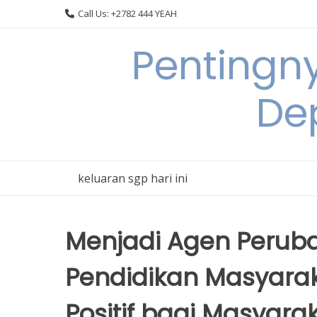
Skip
Call Us: +2782 444 YEAH
to
content
Pentingn
De
keluaran sgp hari ini
Menjadi Agen Peruba
Pendidikan Masyar
Positif bagi Masyara