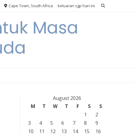
Cape Town, South Africa
keluaran sgp hari ini
ntuk Masa
uda
August 2026
M
T
W
T
F
S
S
1
2
3
4
5
6
7
8
9
10
11
12
13
14
15
16