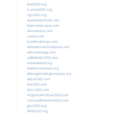
fpet2023.org
e-smart2022.org
ngrc2022.org
leesfamilyfoods.com
lewis-lewis-cpas.com
eleontennis.com
cyetus.com
bradfordshops.com
almadenranchsanjose.com
advocatevijay.com
adlibilimler2023.com
naswwebed.org
balithut-manado.org
alteregotradingcompany.org
aprce2022.com
ibie2022.com
sbcc-2022.com
AngolaOilAndGas2022.com
Convoy4Freedom2022.com
grur2023.org
hkhk2023.org