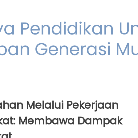
ya Pendidikan U
pan Generasi M
han Melalui Pekerjaan
akat: Membawa Dampak
kat