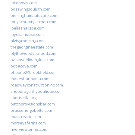
jakehovis.com
bosswingsduluth.com
birminghamautocare.com
tonyscountrykitchen.com
jbellasnailspa.com
mychaihouse.com
alvisgrooming.com
thegeorginaestate.com
blythewoodseafood.com
paolosdelibangkok.com
bobacove.com
phoone24brookfield.com
mickeybarmama.com
roadwayconstructioninc.com
shopdragonflyboutique.com
sportszilla.org
batchprovisionsbar.com
brasserie-gobette.com
musicrearte.com
morseysfarms.com
riverviewtennis.com