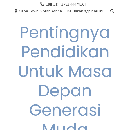
Skip
Call Us: +2782 444 YEAH
to
Cape Town, South Africa
keluaran sgp hari ini
content
Pentingnya
Pendidikan
Untuk Masa
Depan
Generasi
Muda