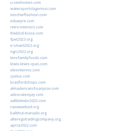
u-seehomes.com
watersportslagonissi.com
mischieffashion.com
eduwyre.com
retro-interiors.com
theblvd-boise.com
fpet2023.org
e-smart2022.org
ngrc2022.org
leesfamilyfoods.com
lewis-lewis-cpas.com
eleontennis.com
cyetus.com
bradfordshops.com
almadenranchsanjose.com
advocatevijay.com
adlibilimler2023.com
naswwebed.org
balithut-manado.org
alteregotradingcompany.org
aprce2022.com