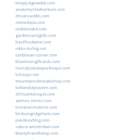
keepjudgewebb.com
anatomyofadventure.com
drivancastillo.com
cmmedspa.com
midletontkd.com
gardensandgrills.com
basilfoodwine.com
nikko-tochigi.net
caribbean-corner.com
bluemoongiftcards.com
rivercitysteampunkexpo.com
kchoops.net
mountainsideskateshop.com
kirtlandcitytavern.com
301nutritionspot.com
ammos-stores.com
loceanecreations.com
birdsongridgefarm.com
joiedevivblog.com
valera-amsterdam.com
libertybrandhemp.com