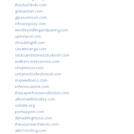
theslushkids.com
giobastian.com
glpascensori.com
rifloorepoxy.com
woolleymillingandpaving.com
uptonpvd.com
2troublegrill.com
casateranga.com
sticksandstonesstudiooh.com
walkers-treeservice.com
shopmossi.com
untamedcollectivesd.com
mxpwellness.com
infernocanine.com
thepaperhousecollection.com
allisonwillisholley.com
solslite.org
portwayinn.com
djmaddogmusic.com
thesoundarchitects.com
allin1roofing.com