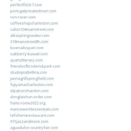
perfectfit24-7.com
portugalprivatedriver.com
von-racer.com
coffeeshopcharleston.com
salon104mainstreet.com
alkaspringswater.com
318mainstreet8h.com
lovenailsspari.com
oakberry-kuwait.com
quartzliterary.com
friendsofbroderickpark.com
studiopiattellina.com
jannagrillspringfield.com
fujiyamacharleston.com
elpatronchardon.com
donglaishun-order.com
fiamc-rome2022.org
mariceworldessentials.com
lafisheriarestaurant.com
915jazzandmore.com
aguadulce-countryfair.com