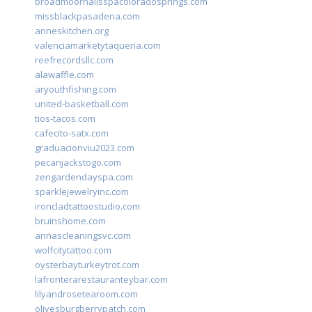
broadmoornailsspacoloradosprings.com
missblackpasadena.com
anneskitchen.org
valenciamarketytaqueria.com
reefrecordsllc.com
alawaffle.com
aryouthfishing.com
united-basketball.com
tios-tacos.com
cafecito-satx.com
graduacionviu2023.com
pecanjackstogo.com
zengardendayspa.com
sparklejewelryinc.com
ironcladtattoostudio.com
bruinshome.com
annascleaningsvc.com
wolfcitytattoo.com
oysterbayturkeytrot.com
lafronterarestauranteybar.com
lilyandrosetearoom.com
olivesburgberrypatch.com