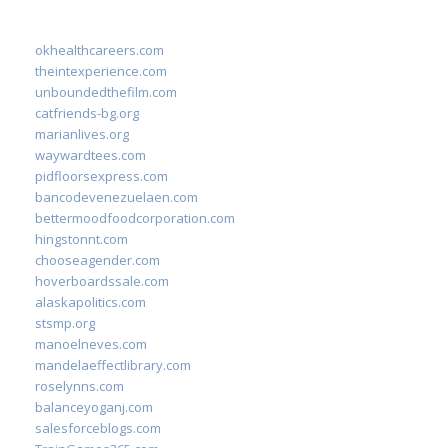
okhealthcareers.com
theintexperience.com
unboundedthefilm.com
catfriends-bg.org
marianlives.org
waywardtees.com
pidfloorsexpress.com
bancodevenezuelaen.com
bettermoodfoodcorporation.com
hingstonnt.com
chooseagender.com
hoverboardssale.com
alaskapolitics.com
stsmp.org
manoelneves.com
mandelaeffectlibrary.com
roselynns.com
balanceyoganj.com
salesforceblogs.com