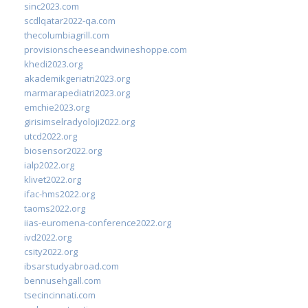
sinc2023.com
scdlqatar2022-qa.com
thecolumbiagrill.com
provisionscheeseandwineshoppe.com
khedi2023.org
akademikgeriatri2023.org
marmarapediatri2023.org
emchie2023.org
girisimselradyoloji2022.org
utcd2022.org
biosensor2022.org
ialp2022.org
klivet2022.org
ifac-hms2022.org
taoms2022.org
iias-euromena-conference2022.org
ivd2022.org
csity2022.org
ibsarstudyabroad.com
bennusehgall.com
tsecincinnati.com