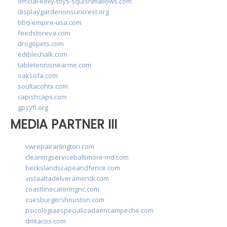
official-kelly-toys-squishmallows.com
displaygardenonsuncrest.org
bbq-empire-usa.com
feedstoreva.com
drogopets.com
ediblechalk.com
tabletennisnearme.com
oaksofa.com
soultacohtx.com
capishcaps.com
gpsyfl.org
MEDIA PARTNER III
vwrepairarlington.com
cleaningservicebaltimore-md.com
beckslandscapeandfence.com
vistaaltadelveramendi.com
coastlinecateringnc.com
cuesburgershouston.com
psicologiaespecializadaencampeche.com
dmtacos.com