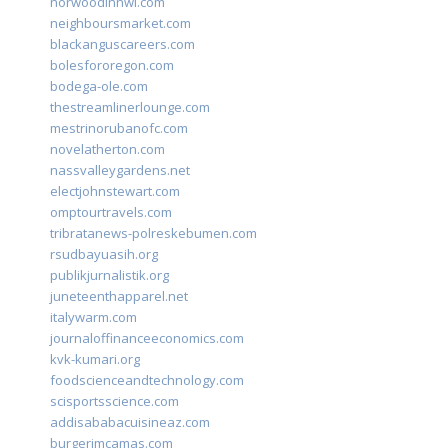
norwoodinnwi.com
neighboursmarket.com
blackanguscareers.com
bolesfororegon.com
bodega-ole.com
thestreamlinerlounge.com
mestrinorubanofc.com
novelatherton.com
nassvalleygardens.net
electjohnstewart.com
omptourtravels.com
tribratanews-polreskebumen.com
rsudbayuasih.org
publikjurnalistik.org
juneteenthapparel.net
italywarm.com
journaloffinanceeconomics.com
kvk-kumari.org
foodscienceandtechnology.com
scisportsscience.com
addisababacuisineaz.com
burgerimcamas.com