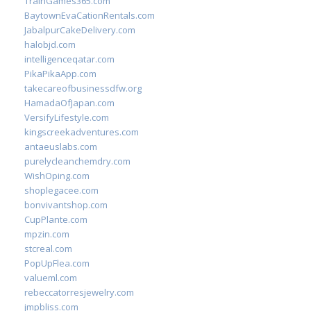
TrainGames365.com
BaytownEvaCationRentals.com
JabalpurCakeDelivery.com
halobjd.com
intelligenceqatar.com
PikaPikaApp.com
takecareofbusinessdfw.org
HamadaOfJapan.com
VersifyLifestyle.com
kingscreekadventures.com
antaeuslabs.com
purelycleanchemdry.com
WishOping.com
shoplegacee.com
bonvivantshop.com
CupPlante.com
mpzin.com
stcreal.com
PopUpFlea.com
valueml.com
rebeccatorresjewelry.com
jmpbliss.com