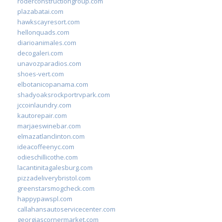
roderconstructiongroup.com
plazabatai.com
hawkscayresort.com
hellonquads.com
diarioanimales.com
decogaleri.com
unavozparadios.com
shoes-vert.com
elbotanicopanama.com
shadyoaksrockportrvpark.com
jccoinlaundry.com
kautorepair.com
marjaeswinebar.com
elmazatlanclinton.com
ideacoffeenyc.com
odieschillicothe.com
lacantinitagalesburg.com
pizzadeliverybristol.com
greenstarsmogcheck.com
happypawspl.com
callahansautoservicecenter.com
georgiascornermarket.com