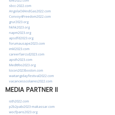
ibie2022.com
sbcc-2022.com
AngolaOilAndGas2022.com
Convoy4Freedom2022.com
grur2023.org
hkhk2023.org
napm2023.org
apsdfd2023.org
forumausape2023.com
imkl2023.com
careerfaircsd2023.com
apsth2023.com
MedItRio2023.org
lcicon2023boston.com
waitangidayfestival2022.com
vacancesscolaires2022.com
MEDIA PARTNER II
isth2022.com
p2b2pabi2023-makassar.com
wocfparis2023.org