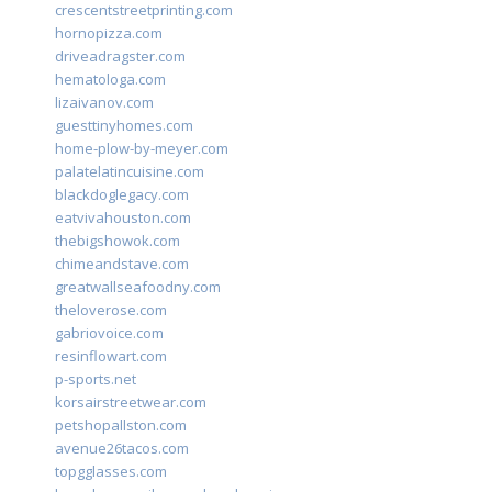
crescentstreetprinting.com
hornopizza.com
driveadragster.com
hematologa.com
lizaivanov.com
guesttinyhomes.com
home-plow-by-meyer.com
palatelatincuisine.com
blackdoglegacy.com
eatvivahouston.com
thebigshowok.com
chimeandstave.com
greatwallseafoodny.com
theloverose.com
gabriovoice.com
resinflowart.com
p-sports.net
korsairstreetwear.com
petshopallston.com
avenue26tacos.com
topgglasses.com