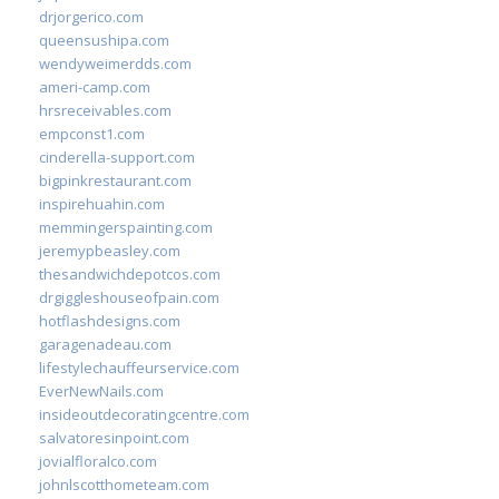
drjorgerico.com
queensushipa.com
wendyweimerdds.com
ameri-camp.com
hrsreceivables.com
empconst1.com
cinderella-support.com
bigpinkrestaurant.com
inspirehuahin.com
memmingerspainting.com
jeremypbeasley.com
thesandwichdepotcos.com
drgiggleshouseofpain.com
hotflashdesigns.com
garagenadeau.com
lifestylechauffeurservice.com
EverNewNails.com
insideoutdecoratingcentre.com
salvatoresinpoint.com
jovialfloralco.com
johnlscotthometeam.com