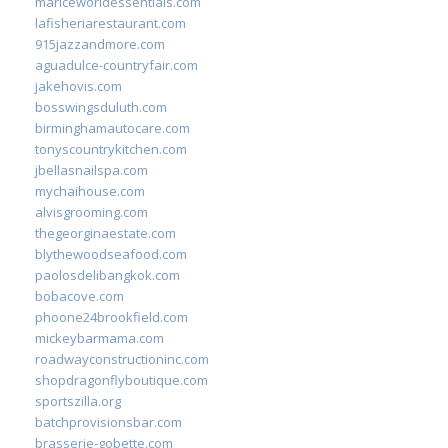
mariceworldessentials.com
lafisheriarestaurant.com
915jazzandmore.com
aguadulce-countryfair.com
jakehovis.com
bosswingsduluth.com
birminghamautocare.com
tonyscountrykitchen.com
jbellasnailspa.com
mychaihouse.com
alvisgrooming.com
thegeorginaestate.com
blythewoodseafood.com
paolosdelibangkok.com
bobacove.com
phoone24brookfield.com
mickeybarmama.com
roadwayconstructioninc.com
shopdragonflyboutique.com
sportszilla.org
batchprovisionsbar.com
brasserie-gobette.com