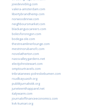
joiedevivblog.com
valera-amsterdam.com
libertybrandhemp.com
norwoodinnwi.com
neighboursmarket.com
blackanguscareers.com
bolesfororegon.com
bodega-ole.com
thestreamlinerlounge.com
mestrinorubanofc.com
novelatherton.com
nassvalleygardens.net
electjohnstewart.com
omptourtravels.com
tribratanews-polreskebumen.com
rsudbayuasih.org
publikjurnalistik.org
juneteenthapparel.net
italywarm.com
journaloffinanceeconomics.com
kvk-kumari.org