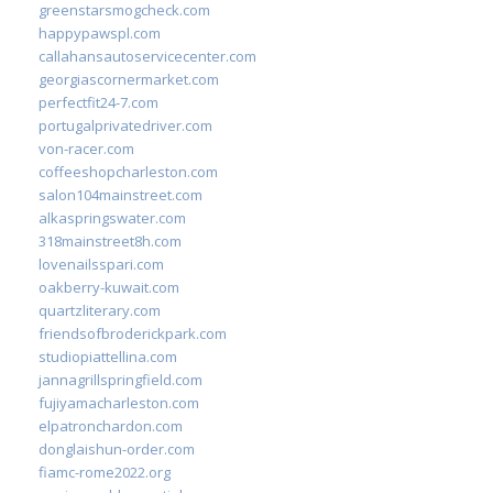
greenstarsmogcheck.com
happypawspl.com
callahansautoservicecenter.com
georgiascornermarket.com
perfectfit24-7.com
portugalprivatedriver.com
von-racer.com
coffeeshopcharleston.com
salon104mainstreet.com
alkaspringswater.com
318mainstreet8h.com
lovenailsspari.com
oakberry-kuwait.com
quartzliterary.com
friendsofbroderickpark.com
studiopiattellina.com
jannagrillspringfield.com
fujiyamacharleston.com
elpatronchardon.com
donglaishun-order.com
fiamc-rome2022.org