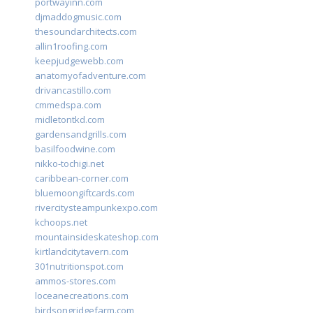
portwayinn.com
djmaddogmusic.com
thesoundarchitects.com
allin1roofing.com
keepjudgewebb.com
anatomyofadventure.com
drivancastillo.com
cmmedspa.com
midletontkd.com
gardensandgrills.com
basilfoodwine.com
nikko-tochigi.net
caribbean-corner.com
bluemoongiftcards.com
rivercitysteampunkexpo.com
kchoops.net
mountainsideskateshop.com
kirtlandcitytavern.com
301nutritionspot.com
ammos-stores.com
loceanecreations.com
birdsongridgefarm.com