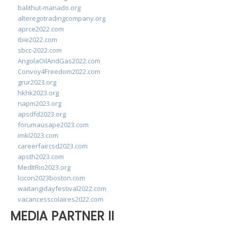
balithut-manado.org
alteregotradingcompany.org
aprce2022.com
ibie2022.com
sbcc-2022.com
AngolaOilAndGas2022.com
Convoy4Freedom2022.com
grur2023.org
hkhk2023.org
napm2023.org
apsdfd2023.org
forumausape2023.com
imkl2023.com
careerfaircsd2023.com
apsth2023.com
MedItRio2023.org
lcicon2023boston.com
waitangidayfestival2022.com
vacancesscolaires2022.com
MEDIA PARTNER II