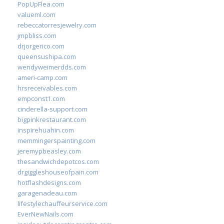
PopUpFlea.com
valueml.com
rebeccatorresjewelry.com
jmpbliss.com
drjorgerico.com
queensushipa.com
wendyweimerdds.com
ameri-camp.com
hrsreceivables.com
empconst1.com
cinderella-support.com
bigpinkrestaurant.com
inspirehuahin.com
memmingerspainting.com
jeremypbeasley.com
thesandwichdepotcos.com
drgiggleshouseofpain.com
hotflashdesigns.com
garagenadeau.com
lifestylechauffeurservice.com
EverNewNails.com