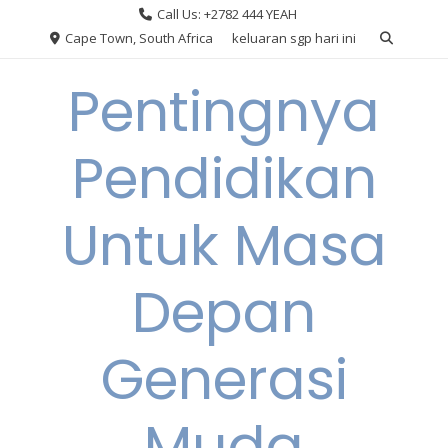
Skip
Call Us: +2782 444 YEAH
to
Cape Town, South Africa
keluaran sgp hari ini
content
Pentingnya
Pendidikan
Untuk Masa
Depan
Generasi
Muda