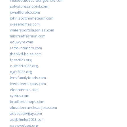
insideoutdecoratingcentre.com
salvatoresinpoint.com
jovialfloralco.com
johnlscotthometeam.com
u-seehomes.com
watersportslagonissi.com
mischieffashion.com
eduwyre.com
retro-interiors.com
theblvd-boise.com
fpet2023.org
e-smart2022.org
ngrc2022.org
leesfamilyfoods.com
lewis-lewis-cpas.com
eleontennis.com
cyetus.com
bradfordshops.com
almadenranchsanjose.com
advocatevijay.com
adlibilimler2023.com
naswwebed.org