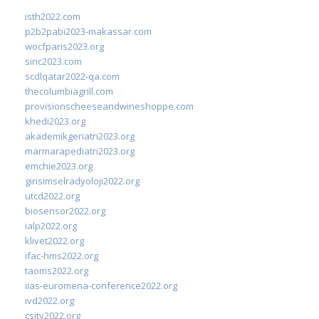
isth2022.com
p2b2pabi2023-makassar.com
wocfparis2023.org
sinc2023.com
scdlqatar2022-qa.com
thecolumbiagrill.com
provisionscheeseandwineshoppe.com
khedi2023.org
akademikgeriatri2023.org
marmarapediatri2023.org
emchie2023.org
girisimselradyoloji2022.org
utcd2022.org
biosensor2022.org
ialp2022.org
klivet2022.org
ifac-hms2022.org
taoms2022.org
iias-euromena-conference2022.org
ivd2022.org
csity2022.org