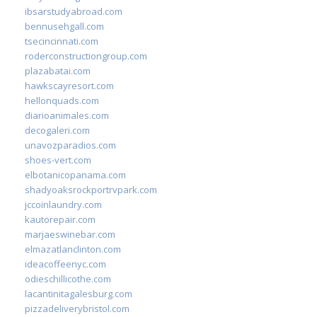
ibsarstudyabroad.com
bennusehgall.com
tsecincinnati.com
roderconstructiongroup.com
plazabatai.com
hawkscayresort.com
hellonquads.com
diarioanimales.com
decogaleri.com
unavozparadios.com
shoes-vert.com
elbotanicopanama.com
shadyoaksrockportrvpark.com
jccoinlaundry.com
kautorepair.com
marjaeswinebar.com
elmazatlanclinton.com
ideacoffeenyc.com
odieschillicothe.com
lacantinitagalesburg.com
pizzadeliverybristol.com