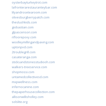
oysterbayturkeytrot.com
lafronterarestauranteybar.com
lilyandrosetearoom.com
olivesburgberrypatch.com
theslushkids.com
giobastian.com
glpascensori.com
rifloorepoxy.com
woolleymillingandpaving.com
uptonpvd.com
2troublegrill.com
casateranga.com
sticksandstonesstudiooh.com
walkers-treeservice.com
shopmossi.com
untamedcollectivesd.com
mxpwellness.com
infernocanine.com
thepaperhousecollection.com
allisonwillisholley.com
solslite.org