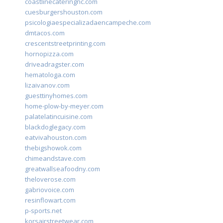
coastlinecateringnc.com
cuesburgershouston.com
psicologiaespecializadaencampeche.com
dmtacos.com
crescentstreetprinting.com
hornopizza.com
driveadragster.com
hematologa.com
lizaivanov.com
guesttinyhomes.com
home-plow-by-meyer.com
palatelatincuisine.com
blackdoglegacy.com
eatvivahouston.com
thebigshowok.com
chimeandstave.com
greatwallseafoodny.com
theloverose.com
gabriovoice.com
resinflowart.com
p-sports.net
korsairstreetwear.com