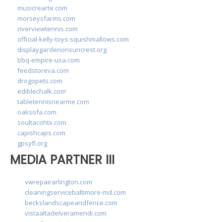
musicrearte.com
morseysfarms.com
riverviewtennis.com
official-kelly-toys-squishmallows.com
displaygardenonsuncrest.org
bbq-empire-usa.com
feedstoreva.com
drogopets.com
ediblechalk.com
tabletennisnearme.com
oaksofa.com
soultacohtx.com
capishcaps.com
gpsyfl.org
MEDIA PARTNER III
vwrepairarlington.com
cleaningservicebaltimore-md.com
beckslandscapeandfence.com
vistaaltadelveramendi.com