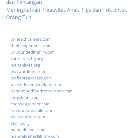
dan Tantangan
Meningkatkan Kreativitas Anak: Tips dan Trik untuk
Orang Tua
okhealthcareers.com
theintexperience.com
unboundedthefilm.com
catfriends-bg.org
marianlives.org
waywardtees.com
pidfloorsexpress.com
bancodevenezuelaen.com
bettermoodfoodcorporation.com
hingstonnt.com
chooseagender.com
hoverboardssale.com
alaskapolitics.com
stsmp.org
manoelneves.com
mandelaeffectlibrary.com