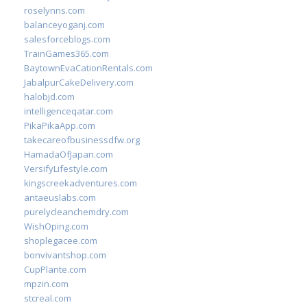
roselynns.com
balanceyoganj.com
salesforceblogs.com
TrainGames365.com
BaytownEvaCationRentals.com
JabalpurCakeDelivery.com
halobjd.com
intelligenceqatar.com
PikaPikaApp.com
takecareofbusinessdfw.org
HamadaOfJapan.com
VersifyLifestyle.com
kingscreekadventures.com
antaeuslabs.com
purelycleanchemdry.com
WishOping.com
shoplegacee.com
bonvivantshop.com
CupPlante.com
mpzin.com
stcreal.com