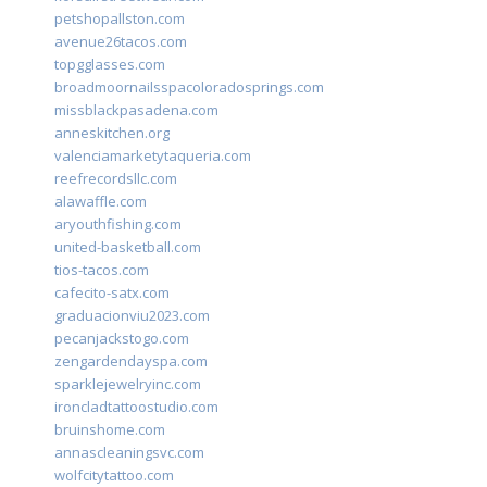
petshopallston.com
avenue26tacos.com
topgglasses.com
broadmoornailsspacoloradosprings.com
missblackpasadena.com
anneskitchen.org
valenciamarketytaqueria.com
reefrecordsllc.com
alawaffle.com
aryouthfishing.com
united-basketball.com
tios-tacos.com
cafecito-satx.com
graduacionviu2023.com
pecanjackstogo.com
zengardendayspa.com
sparklejewelryinc.com
ironcladtattoostudio.com
bruinshome.com
annascleaningsvc.com
wolfcitytattoo.com