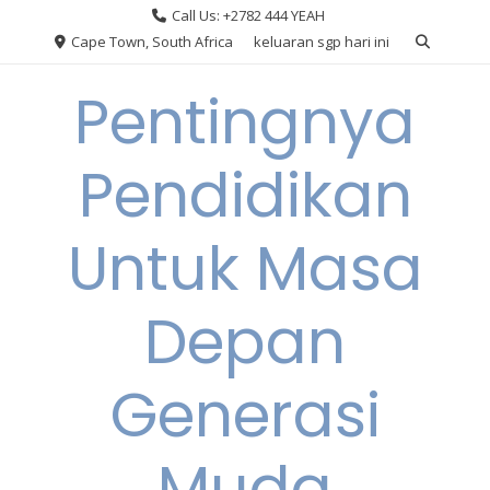
Skip
Call Us: +2782 444 YEAH
to
Cape Town, South Africa
keluaran sgp hari ini
content
Pentingnya
Pendidikan
Untuk Masa
Depan
Generasi
Muda