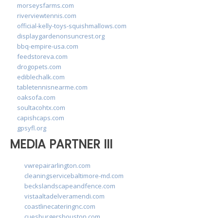
morseysfarms.com
riverviewtennis.com
official-kelly-toys-squishmallows.com
displaygardenonsuncrest.org
bbq-empire-usa.com
feedstoreva.com
drogopets.com
ediblechalk.com
tabletennisnearme.com
oaksofa.com
soultacohtx.com
capishcaps.com
gpsyfl.org
MEDIA PARTNER III
vwrepairarlington.com
cleaningservicebaltimore-md.com
beckslandscapeandfence.com
vistaaltadelveramendi.com
coastlinecateringnc.com
cuesburgershouston.com