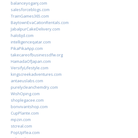
balanceyoganj.com
salesforceblogs.com
TrainGames365.com
BaytownEvaCationRentals.com
JabalpurCakeDelivery.com
halobjd.com
intelligenceqatar.com
PikaPikaApp.com
takecareofbusinessdfw.org
HamadaOfJapan.com
VersifyLifestyle.com
kingscreekadventures.com
antaeuslabs.com
purelycleanchemdry.com
WishOping.com
shoplegacee.com
bonvivantshop.com
CupPlante.com
mpzin.com
stcreal.com
PopUpFlea.com