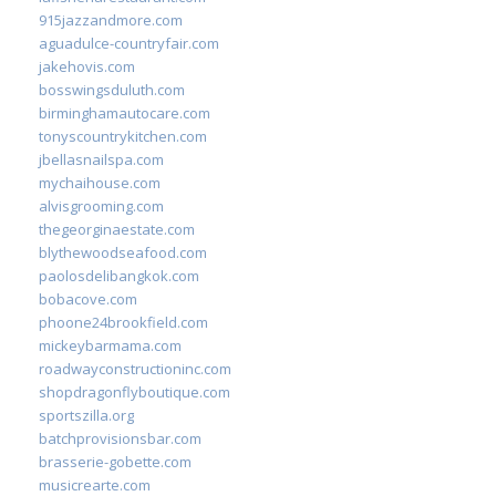
915jazzandmore.com
aguadulce-countryfair.com
jakehovis.com
bosswingsduluth.com
birminghamautocare.com
tonyscountrykitchen.com
jbellasnailspa.com
mychaihouse.com
alvisgrooming.com
thegeorginaestate.com
blythewoodseafood.com
paolosdelibangkok.com
bobacove.com
phoone24brookfield.com
mickeybarmama.com
roadwayconstructioninc.com
shopdragonflyboutique.com
sportszilla.org
batchprovisionsbar.com
brasserie-gobette.com
musicrearte.com