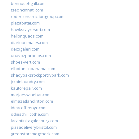
bennusehgall.com
tsecincinnati.com
roderconstructiongroup.com
plazabatai.com
hawkscayresort.com
hellonquads.com
diarioanimales.com
decogaleri.com
unavozparadios.com
shoes-vert.com
elbotanicopanama.com
shadyoaksrockportrvpark.com
jccoinlaundry.com
kautorepair.com
marjaeswinebar.com
elmazatlanclinton.com
ideacoffeenyc.com
odieschillicothe.com
lacantinitagalesburg.com
pizzadeliverybristol.com
greenstarsmogcheck.com