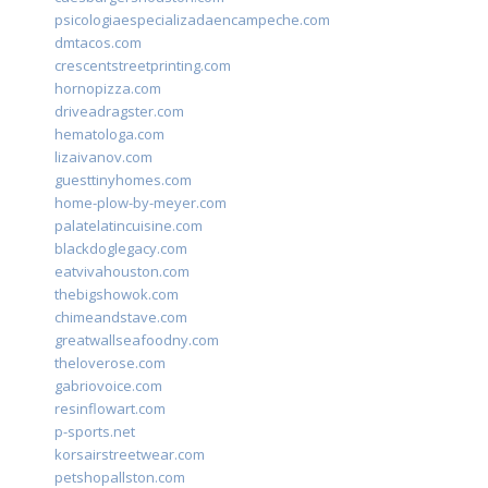
psicologiaespecializadaencampeche.com
dmtacos.com
crescentstreetprinting.com
hornopizza.com
driveadragster.com
hematologa.com
lizaivanov.com
guesttinyhomes.com
home-plow-by-meyer.com
palatelatincuisine.com
blackdoglegacy.com
eatvivahouston.com
thebigshowok.com
chimeandstave.com
greatwallseafoodny.com
theloverose.com
gabriovoice.com
resinflowart.com
p-sports.net
korsairstreetwear.com
petshopallston.com