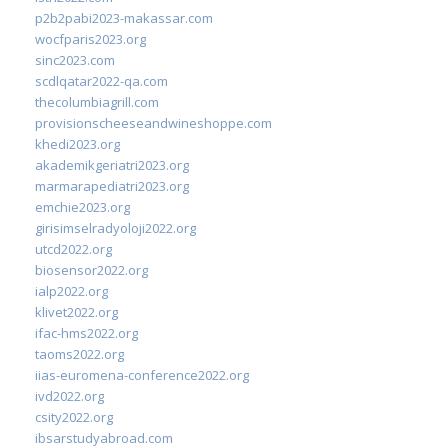
p2b2pabi2023-makassar.com
wocfparis2023.org
sinc2023.com
scdlqatar2022-qa.com
thecolumbiagrill.com
provisionscheeseandwineshoppe.com
khedi2023.org
akademikgeriatri2023.org
marmarapediatri2023.org
emchie2023.org
girisimselradyoloji2022.org
utcd2022.org
biosensor2022.org
ialp2022.org
klivet2022.org
ifac-hms2022.org
taoms2022.org
iias-euromena-conference2022.org
ivd2022.org
csity2022.org
ibsarstudyabroad.com