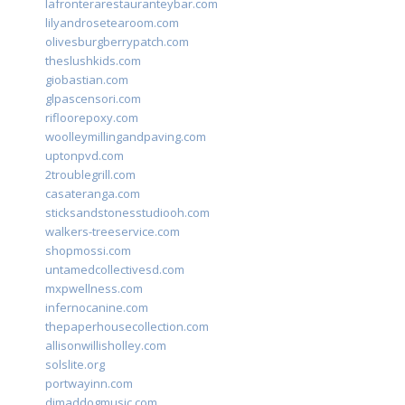
lafronterarestauranteybar.com
lilyandrosetearoom.com
olivesburgberrypatch.com
theslushkids.com
giobastian.com
glpascensori.com
rifloorepoxy.com
woolleymillingandpaving.com
uptonpvd.com
2troublegrill.com
casateranga.com
sticksandstonesstudiooh.com
walkers-treeservice.com
shopmossi.com
untamedcollectivesd.com
mxpwellness.com
infernocanine.com
thepaperhousecollection.com
allisonwillisholley.com
solslite.org
portwayinn.com
djmaddogmusic.com