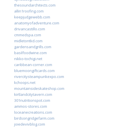
thesoundarchitects.com
allin1roofing.com
keepjudgewebb.com
anatomyofadventure.com
drivancastillo.com
cmmedspa.com
midletontkd.com
gardensandgrills.com
basilfoodwine.com
nikko-tochigi.net
caribbean-corner.com
bluemoongiftcards.com
rivercitysteampunkexpo.com
kchoops.net
mountainsideskateshop.com
kirtlandcitytavern.com
301nutritionspot.com
ammos-stores.com
loceanecreations.com
birdsongridgefarm.com
joiedevivblog.com