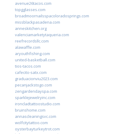
avenue26tacos.com
topgglasses.com
broadmoornailsspacoloradosprings.com
missblackpasadena.com
anneskitchen.org
valenciamarketytaqueria.com
reefrecordsllc.com
alawaffle.com
aryouthfishing.com
united-basketball.com
tios-tacos.com
cafecito-satx.com
graduacionviu2023.com
pecanjackstogo.com
zengardendayspa.com
sparklejewelryinc.com
ironcladtattoostudio.com
bruinshome.com
annascleaningsvc.com
wolfcitytattoo.com
oysterbayturkeytrot.com