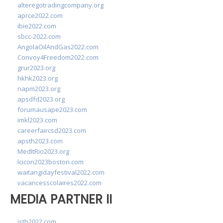
alteregotradingcompany.org
aprce2022.com
ibie2022.com
sbcc-2022.com
AngolaOilAndGas2022.com
Convoy4Freedom2022.com
grur2023.org
hkhk2023.org
napm2023.org
apsdfd2023.org
forumausape2023.com
imkl2023.com
careerfaircsd2023.com
apsth2023.com
MedItRio2023.org
lcicon2023boston.com
waitangidayfestival2022.com
vacancesscolaires2022.com
MEDIA PARTNER II
isth2022.com