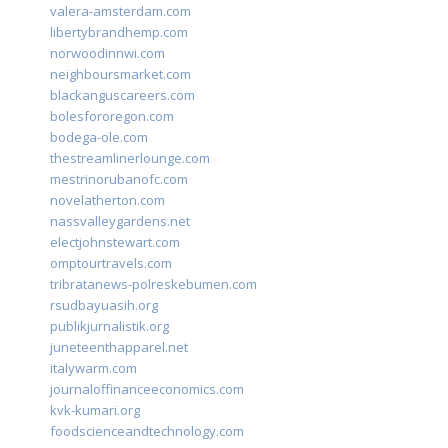
valera-amsterdam.com
libertybrandhemp.com
norwoodinnwi.com
neighboursmarket.com
blackanguscareers.com
bolesfororegon.com
bodega-ole.com
thestreamlinerlounge.com
mestrinorubanofc.com
novelatherton.com
nassvalleygardens.net
electjohnstewart.com
omptourtravels.com
tribratanews-polreskebumen.com
rsudbayuasih.org
publikjurnalistik.org
juneteenthapparel.net
italywarm.com
journaloffinanceeconomics.com
kvk-kumari.org
foodscienceandtechnology.com