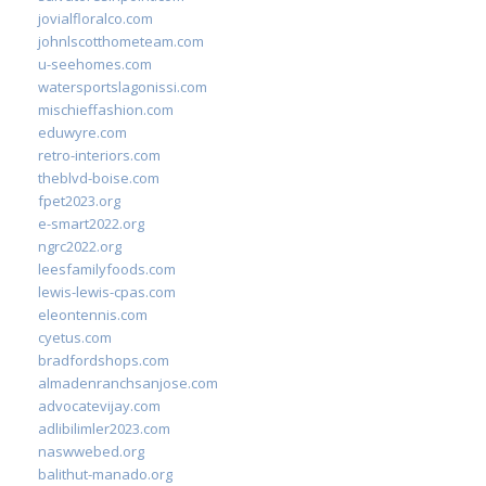
jovialfloralco.com
johnlscotthometeam.com
u-seehomes.com
watersportslagonissi.com
mischieffashion.com
eduwyre.com
retro-interiors.com
theblvd-boise.com
fpet2023.org
e-smart2022.org
ngrc2022.org
leesfamilyfoods.com
lewis-lewis-cpas.com
eleontennis.com
cyetus.com
bradfordshops.com
almadenranchsanjose.com
advocatevijay.com
adlibilimler2023.com
naswwebed.org
balithut-manado.org