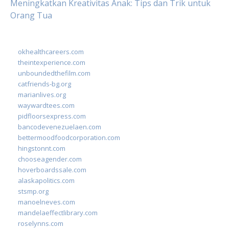
Meningkatkan Kreativitas Anak: Tips dan Trik untuk
Orang Tua
okhealthcareers.com
theintexperience.com
unboundedthefilm.com
catfriends-bg.org
marianlives.org
waywardtees.com
pidfloorsexpress.com
bancodevenezuelaen.com
bettermoodfoodcorporation.com
hingstonnt.com
chooseagender.com
hoverboardssale.com
alaskapolitics.com
stsmp.org
manoelneves.com
mandelaeffectlibrary.com
roselynns.com