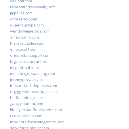
valueml.com
rebeccatorresjewelry.com
jmpbliss.com
drjorgerico.com
queensushipa.com
wendyweimerdds.com
ameri-camp.com
hrsreceivables.com
empconst1.com
cinderella-support.com
bigpinkrestaurant.com
inspirehuahin.com
memmingerspainting.com
jeremypbeasley.com
thesandwichdepotcos.com
drgiggleshouseofpain.com
hotflashdesigns.com
garagenadeau.com
lifestylechauffeurservice.com
EverNewNails.com
insideoutdecoratingcentre.com
salvatoresinpoint.com