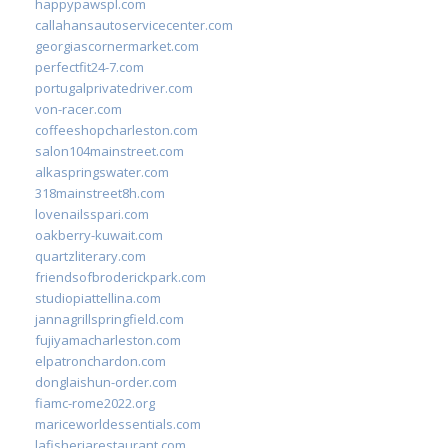
happypawspl.com
callahansautoservicecenter.com
georgiascornermarket.com
perfectfit24-7.com
portugalprivatedriver.com
von-racer.com
coffeeshopcharleston.com
salon104mainstreet.com
alkaspringswater.com
318mainstreet8h.com
lovenailsspari.com
oakberry-kuwait.com
quartzliterary.com
friendsofbroderickpark.com
studiopiattellina.com
jannagrillspringfield.com
fujiyamacharleston.com
elpatronchardon.com
donglaishun-order.com
fiamc-rome2022.org
mariceworldessentials.com
lafisheriarestaurant.com