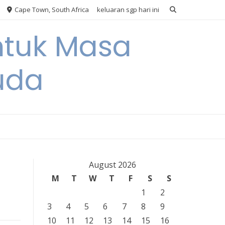
Cape Town, South Africa
keluaran sgp hari ini
ntuk Masa
uda
August 2026
M
T
W
T
F
S
S
1
2
3
4
5
6
7
8
9
10
11
12
13
14
15
16