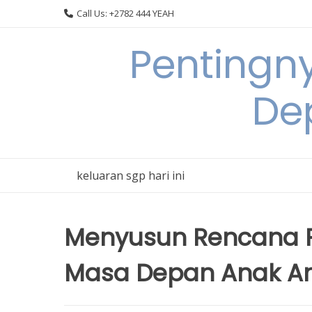
Skip
Call Us: +2782 444 YEAH
to
content
Pentingn
De
keluaran sgp hari ini
Menyusun Rencana P
Masa Depan Anak A