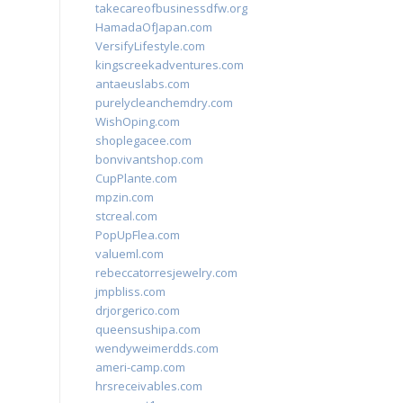
takecareofbusinessdfw.org
HamadaOfJapan.com
VersifyLifestyle.com
kingscreekadventures.com
antaeuslabs.com
purelycleanchemdry.com
WishOping.com
shoplegacee.com
bonvivantshop.com
CupPlante.com
mpzin.com
stcreal.com
PopUpFlea.com
valueml.com
rebeccatorresjewelry.com
jmpbliss.com
drjorgerico.com
queensushipa.com
wendyweimerdds.com
ameri-camp.com
hrsreceivables.com