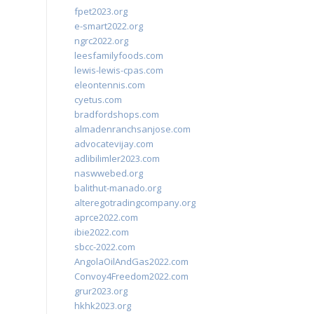
fpet2023.org
e-smart2022.org
ngrc2022.org
leesfamilyfoods.com
lewis-lewis-cpas.com
eleontennis.com
cyetus.com
bradfordshops.com
almadenranchsanjose.com
advocatevijay.com
adlibilimler2023.com
naswwebed.org
balithut-manado.org
alteregotradingcompany.org
aprce2022.com
ibie2022.com
sbcc-2022.com
AngolaOilAndGas2022.com
Convoy4Freedom2022.com
grur2023.org
hkhk2023.org