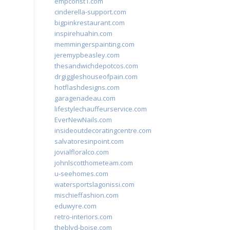
empconst1.com
cinderella-support.com
bigpinkrestaurant.com
inspirehuahin.com
memmingerspainting.com
jeremypbeasley.com
thesandwichdepotcos.com
drgiggleshouseofpain.com
hotflashdesigns.com
garagenadeau.com
lifestylechauffeurservice.com
EverNewNails.com
insideoutdecoratingcentre.com
salvatoresinpoint.com
jovialfloralco.com
johnlscotthometeam.com
u-seehomes.com
watersportslagonissi.com
mischieffashion.com
eduwyre.com
retro-interiors.com
theblvd-boise.com