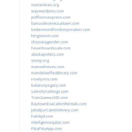
marianlives.org
waywardtees.com
pidfloorsexpress.com
bancodevenezuelaen.com
bettermoodfoodcorporation.com
hingstonnt.com
chooseagender.com
hoverboardssale.com
alaskapolitics.com
stsmp.org
manoelneves.com
mandelaeffectlibrary.com
roselynns.com
balanceyoganj.com
salesforceblogs.com
TrainGames365.com
BaytownEvaCationRentals.com
JabalpurCakeDelivery.com
halobjd.com
intelligenceqatar.com
PikaPikaApp.com