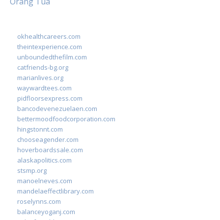
Orang Tua
okhealthcareers.com
theintexperience.com
unboundedthefilm.com
catfriends-bg.org
marianlives.org
waywardtees.com
pidfloorsexpress.com
bancodevenezuelaen.com
bettermoodfoodcorporation.com
hingstonnt.com
chooseagender.com
hoverboardssale.com
alaskapolitics.com
stsmp.org
manoelneves.com
mandelaeffectlibrary.com
roselynns.com
balanceyoganj.com