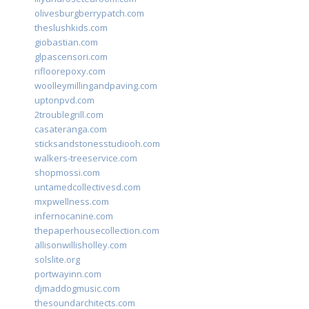
olivesburgberrypatch.com
theslushkids.com
giobastian.com
glpascensori.com
rifloorepoxy.com
woolleymillingandpaving.com
uptonpvd.com
2troublegrill.com
casateranga.com
sticksandstonesstudiooh.com
walkers-treeservice.com
shopmossi.com
untamedcollectivesd.com
mxpwellness.com
infernocanine.com
thepaperhousecollection.com
allisonwillisholley.com
solslite.org
portwayinn.com
djmaddogmusic.com
thesoundarchitects.com