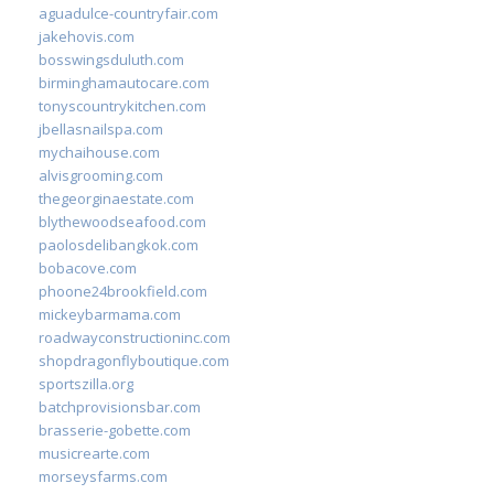
aguadulce-countryfair.com
jakehovis.com
bosswingsduluth.com
birminghamautocare.com
tonyscountrykitchen.com
jbellasnailspa.com
mychaihouse.com
alvisgrooming.com
thegeorginaestate.com
blythewoodseafood.com
paolosdelibangkok.com
bobacove.com
phoone24brookfield.com
mickeybarmama.com
roadwayconstructioninc.com
shopdragonflyboutique.com
sportszilla.org
batchprovisionsbar.com
brasserie-gobette.com
musicrearte.com
morseysfarms.com