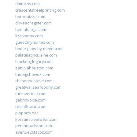
dmtacos.com
crescentstreetprinting.com
hornopizza.com
driveadragster.com
hematologa.com
lizaivanov.com
guesttinyhomes.com
home-plow-by-meyer.com
palatelatincuisine.com
blackdoglegacy.com
eatvivahouston.com
thebigshowok.com
chimeandstave.com
greatwallseafoodny.com
theloverose.com
gabriovoice.com
resinflowart.com
p-sports.net
korsairstreetwear.com
petshopallston.com
avenue26tacos.com