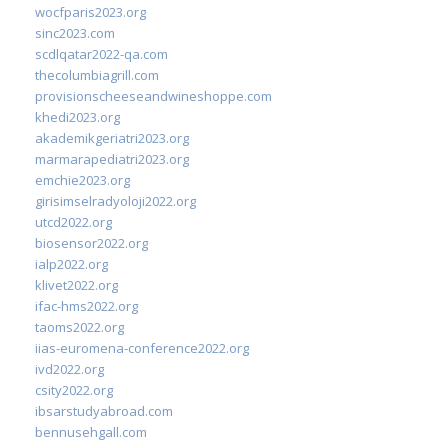
wocfparis2023.org
sinc2023.com
scdlqatar2022-qa.com
thecolumbiagrill.com
provisionscheeseandwineshoppe.com
khedi2023.org
akademikgeriatri2023.org
marmarapediatri2023.org
emchie2023.org
girisimselradyoloji2022.org
utcd2022.org
biosensor2022.org
ialp2022.org
klivet2022.org
ifac-hms2022.org
taoms2022.org
iias-euromena-conference2022.org
ivd2022.org
csity2022.org
ibsarstudyabroad.com
bennusehgall.com