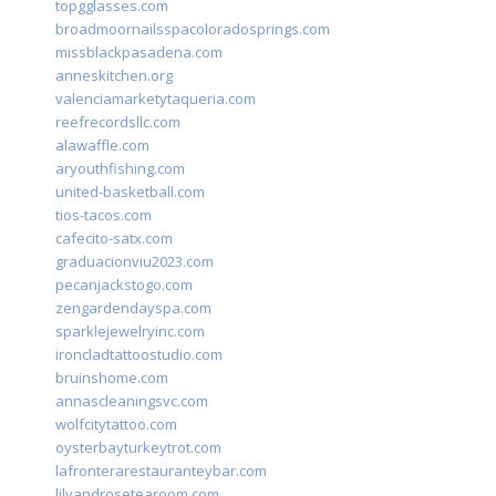
topgglasses.com
broadmoornailsspacoloradosprings.com
missblackpasadena.com
anneskitchen.org
valenciamarketytaqueria.com
reefrecordsllc.com
alawaffle.com
aryouthfishing.com
united-basketball.com
tios-tacos.com
cafecito-satx.com
graduacionviu2023.com
pecanjackstogo.com
zengardendayspa.com
sparklejewelryinc.com
ironcladtattoostudio.com
bruinshome.com
annascleaningsvc.com
wolfcitytattoo.com
oysterbayturkeytrot.com
lafronterarestauranteybar.com
lilyandrosetearoom.com