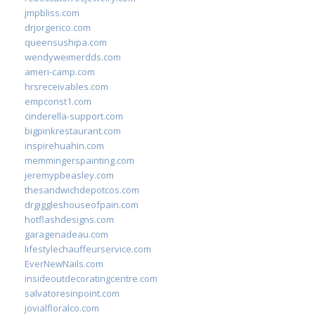
jmpbliss.com
drjorgerico.com
queensushipa.com
wendyweimerdds.com
ameri-camp.com
hrsreceivables.com
empconst1.com
cinderella-support.com
bigpinkrestaurant.com
inspirehuahin.com
memmingerspainting.com
jeremypbeasley.com
thesandwichdepotcos.com
drgiggleshouseofpain.com
hotflashdesigns.com
garagenadeau.com
lifestylechauffeurservice.com
EverNewNails.com
insideoutdecoratingcentre.com
salvatoresinpoint.com
jovialfloralco.com