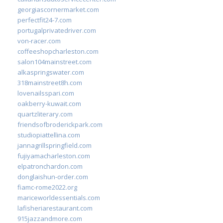
georgiascornermarket.com
perfectfit24-7.com
portugalprivatedriver.com
von-racer.com
coffeeshopcharleston.com
salon104mainstreet.com
alkaspringswater.com
318mainstreet8h.com
lovenailsspari.com
oakberry-kuwait.com
quartzliterary.com
friendsofbroderickpark.com
studiopiattellina.com
jannagrillspringfield.com
fujiyamacharleston.com
elpatronchardon.com
donglaishun-order.com
fiamc-rome2022.org
mariceworldessentials.com
lafisheriarestaurant.com
915jazzandmore.com