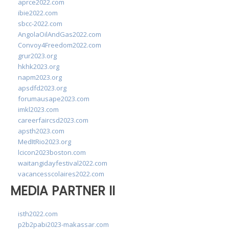
aprce2022.com
ibie2022.com
sbcc-2022.com
AngolaOilAndGas2022.com
Convoy4Freedom2022.com
grur2023.org
hkhk2023.org
napm2023.org
apsdfd2023.org
forumausape2023.com
imkl2023.com
careerfaircsd2023.com
apsth2023.com
MedItRio2023.org
lcicon2023boston.com
waitangidayfestival2022.com
vacancesscolaires2022.com
MEDIA PARTNER II
isth2022.com
p2b2pabi2023-makassar.com