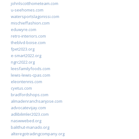
johnlscotthometeam.com
u-seehomes.com
watersportslagonissi.com
mischieffashion.com
eduwyre.com
retro-interiors.com
theblvd-boise.com
fpet2023.org
e-smart2022.org
ngrc2022.org
leesfamilyfoods.com
lewis-lewis-cpas.com
eleontennis.com
cyetus.com
bradfordshops.com
almadenranchsanjose.com
advocatevijay.com
adlibilimler2023.com
naswwebed.org
balithut-manado.org
alteregotradingcompany.org