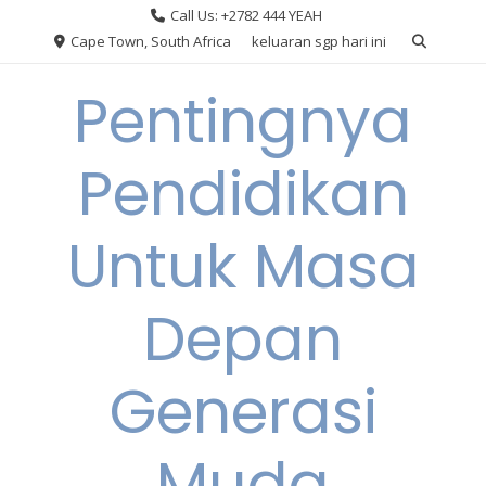
Skip
Call Us: +2782 444 YEAH
to
Cape Town, South Africa
keluaran sgp hari ini
content
Pentingnya
Pendidikan
Untuk Masa
Depan
Generasi
Muda