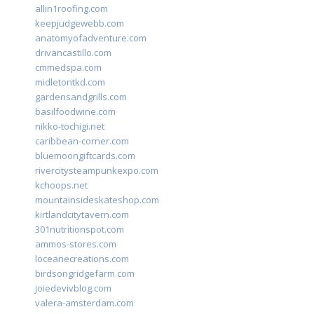
allin1roofing.com
keepjudgewebb.com
anatomyofadventure.com
drivancastillo.com
cmmedspa.com
midletontkd.com
gardensandgrills.com
basilfoodwine.com
nikko-tochigi.net
caribbean-corner.com
bluemoongiftcards.com
rivercitysteampunkexpo.com
kchoops.net
mountainsideskateshop.com
kirtlandcitytavern.com
301nutritionspot.com
ammos-stores.com
loceanecreations.com
birdsongridgefarm.com
joiedevivblog.com
valera-amsterdam.com