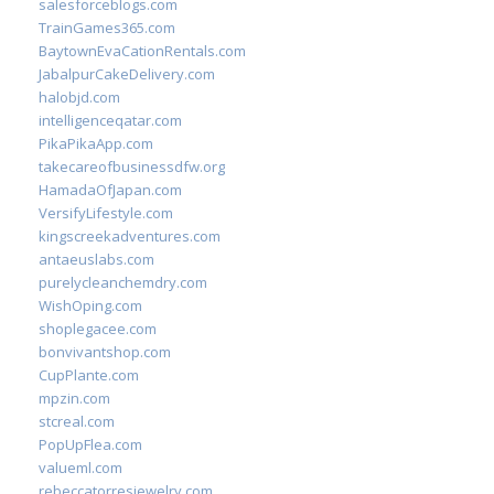
salesforceblogs.com
TrainGames365.com
BaytownEvaCationRentals.com
JabalpurCakeDelivery.com
halobjd.com
intelligenceqatar.com
PikaPikaApp.com
takecareofbusinessdfw.org
HamadaOfJapan.com
VersifyLifestyle.com
kingscreekadventures.com
antaeuslabs.com
purelycleanchemdry.com
WishOping.com
shoplegacee.com
bonvivantshop.com
CupPlante.com
mpzin.com
stcreal.com
PopUpFlea.com
valueml.com
rebeccatorresjewelry.com