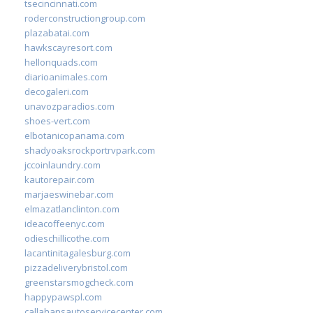
tsecincinnati.com
roderconstructiongroup.com
plazabatai.com
hawkscayresort.com
hellonquads.com
diarioanimales.com
decogaleri.com
unavozparadios.com
shoes-vert.com
elbotanicopanama.com
shadyoaksrockportrvpark.com
jccoinlaundry.com
kautorepair.com
marjaeswinebar.com
elmazatlanclinton.com
ideacoffeenyc.com
odieschillicothe.com
lacantinitagalesburg.com
pizzadeliverybristol.com
greenstarsmogcheck.com
happypawspl.com
callahansautoservicecenter.com