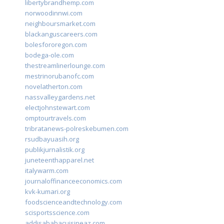
libertybrandhemp.com
norwoodinnwi.com
neighboursmarket.com
blackanguscareers.com
bolesfororegon.com
bodega-ole.com
thestreamlinerlounge.com
mestrinorubanofc.com
novelatherton.com
nassvalleygardens.net
electjohnstewart.com
omptourtravels.com
tribratanews-polreskebumen.com
rsudbayuasih.org
publikjurnalistik.org
juneteenthapparel.net
italywarm.com
journaloffinanceeconomics.com
kvk-kumari.org
foodscienceandtechnology.com
scisportsscience.com
addisababacuisineaz.com