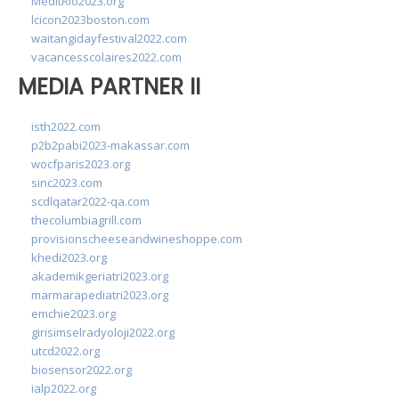
MedItRio2023.org
lcicon2023boston.com
waitangidayfestival2022.com
vacancesscolaires2022.com
MEDIA PARTNER II
isth2022.com
p2b2pabi2023-makassar.com
wocfparis2023.org
sinc2023.com
scdlqatar2022-qa.com
thecolumbiagrill.com
provisionscheeseandwineshoppe.com
khedi2023.org
akademikgeriatri2023.org
marmarapediatri2023.org
emchie2023.org
girisimselradyoloji2022.org
utcd2022.org
biosensor2022.org
ialp2022.org