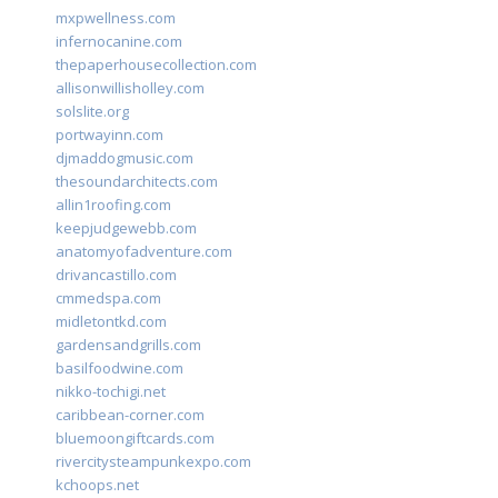
mxpwellness.com
infernocanine.com
thepaperhousecollection.com
allisonwillisholley.com
solslite.org
portwayinn.com
djmaddogmusic.com
thesoundarchitects.com
allin1roofing.com
keepjudgewebb.com
anatomyofadventure.com
drivancastillo.com
cmmedspa.com
midletontkd.com
gardensandgrills.com
basilfoodwine.com
nikko-tochigi.net
caribbean-corner.com
bluemoongiftcards.com
rivercitysteampunkexpo.com
kchoops.net