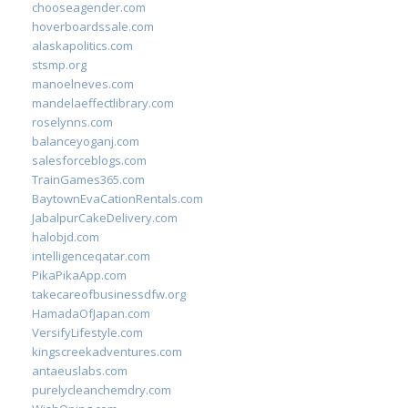
chooseagender.com
hoverboardssale.com
alaskapolitics.com
stsmp.org
manoelneves.com
mandelaeffectlibrary.com
roselynns.com
balanceyoganj.com
salesforceblogs.com
TrainGames365.com
BaytownEvaCationRentals.com
JabalpurCakeDelivery.com
halobjd.com
intelligenceqatar.com
PikaPikaApp.com
takecareofbusinessdfw.org
HamadaOfJapan.com
VersifyLifestyle.com
kingscreekadventures.com
antaeuslabs.com
purelycleanchemdry.com