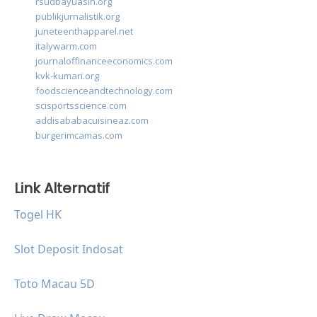
rsudbayuasih.org
publikjurnalistik.org
juneteenthapparel.net
italywarm.com
journaloffinanceeconomics.com
kvk-kumari.org
foodscienceandtechnology.com
scisportsscience.com
addisababacuisineaz.com
burgerimcamas.com
Link Alternatif
Togel HK
Slot Deposit Indosat
Toto Macau 5D