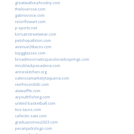
greatwallseafoodny.com
theloverose.com
gabriovoice.com
resinflowart.com
p-sports.net
korsairstreetwear.com
petshopallston.com
avenue26tacos.com
topgglasses.com
broadmoornailsspacoloradosprings.com
missblackpasadena.com
anneskitchen.org
valenciamarketytaqueria.com
reefrecordsllc.com
alawaffle.com
aryouthfishing.com
united-basketball.com
tios-tacos.com
cafecito-satx.com
graduacionviu2023.com
pecanjackstogo.com