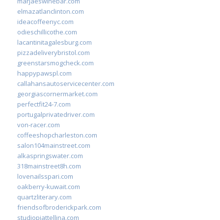
marjaeswinebar.com
elmazatlanclinton.com
ideacoffeenyc.com
odieschillicothe.com
lacantinitagalesburg.com
pizzadeliverybristol.com
greenstarsmogcheck.com
happypawspl.com
callahansautoservicecenter.com
georgiascornermarket.com
perfectfit24-7.com
portugalprivatedriver.com
von-racer.com
coffeeshopcharleston.com
salon104mainstreet.com
alkaspringswater.com
318mainstreet8h.com
lovenailsspari.com
oakberry-kuwait.com
quartzliterary.com
friendsofbroderickpark.com
studiopiattellina.com