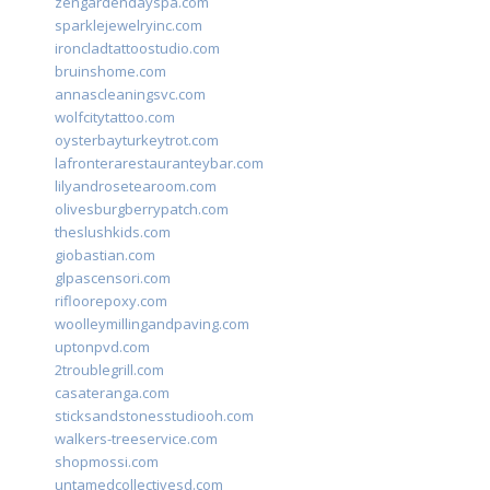
zengardendayspa.com
sparklejewelryinc.com
ironcladtattoostudio.com
bruinshome.com
annascleaningsvc.com
wolfcitytattoo.com
oysterbayturkeytrot.com
lafronterarestauranteybar.com
lilyandrosetearoom.com
olivesburgberrypatch.com
theslushkids.com
giobastian.com
glpascensori.com
rifloorepoxy.com
woolleymillingandpaving.com
uptonpvd.com
2troublegrill.com
casateranga.com
sticksandstonesstudiooh.com
walkers-treeservice.com
shopmossi.com
untamedcollectivesd.com