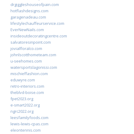
drgiggleshouseofpain.com
hotflashdesigns.com
garagenadeau.com
lifestylechauffeurservice.com
EverNewNails.com
insideoutdecoratingcentre.com
salvatoresinpoint.com
jovialfloralco.com
johnlscotthometeam.com
u-seehomes.com
watersportslagonissi.com
mischieffashion.com
eduwyre.com
retro-interiors.com
theblvd-boise.com
fpet2023.org
e-smart2022.org
ngrc2022.org
leesfamilyfoods.com
lewis-lewis-cpas.com
eleontennis.com