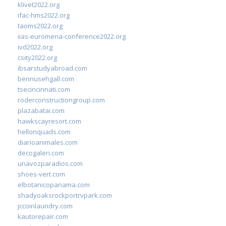
klivet2022.org
ifac-hms2022.org
taoms2022.org
iias-euromena-conference2022.org
ivd2022.org
csity2022.org
ibsarstudyabroad.com
bennusehgall.com
tsecincinnati.com
roderconstructiongroup.com
plazabatai.com
hawkscayresort.com
hellonquads.com
diarioanimales.com
decogaleri.com
unavozparadios.com
shoes-vert.com
elbotanicopanama.com
shadyoaksrockportrvpark.com
jccoinlaundry.com
kautorepair.com