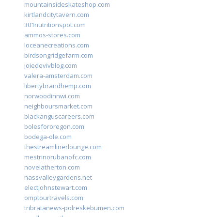
mountainsideskateshop.com
kirtlandcitytavern.com
301nutritionspot.com
ammos-stores.com
loceanecreations.com
birdsongridgefarm.com
joiedevivblog.com
valera-amsterdam.com
libertybrandhemp.com
norwoodinnwi.com
neighboursmarket.com
blackanguscareers.com
bolesfororegon.com
bodega-ole.com
thestreamlinerlounge.com
mestrinorubanofc.com
novelatherton.com
nassvalleygardens.net
electjohnstewart.com
omptourtravels.com
tribratanews-polreskebumen.com