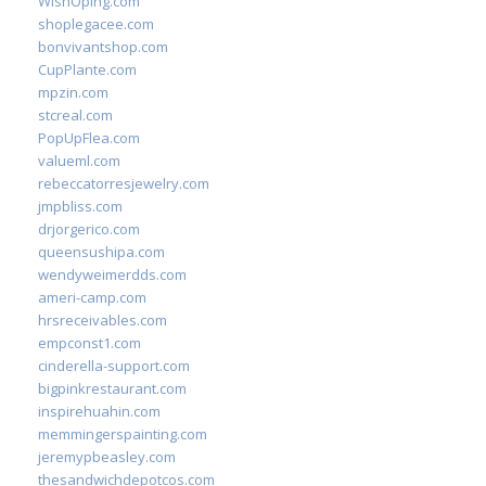
WishOping.com
shoplegacee.com
bonvivantshop.com
CupPlante.com
mpzin.com
stcreal.com
PopUpFlea.com
valueml.com
rebeccatorresjewelry.com
jmpbliss.com
drjorgerico.com
queensushipa.com
wendyweimerdds.com
ameri-camp.com
hrsreceivables.com
empconst1.com
cinderella-support.com
bigpinkrestaurant.com
inspirehuahin.com
memmingerspainting.com
jeremypbeasley.com
thesandwichdepotcos.com