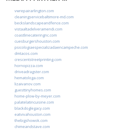
vwrepairarlington.com
cleaningservicebaltimore-md.com
beckslandscapeandfence.com
vistaaltadelveramendi.com
coastlinecateringnc.com
cuesburgershouston.com
psicologiaespecializadaencampeche.com
dmtacos.com
crescentstreetprinting.com
hornopizza.com
driveadragster.com
hematologa.com
lizaivanov.com
guesttinyhomes.com
home-plow-by-meyer.com
palatelatincuisine.com
blackdoglegacy.com
eatvivahouston.com
thebigshowok.com
chimeandstave.com