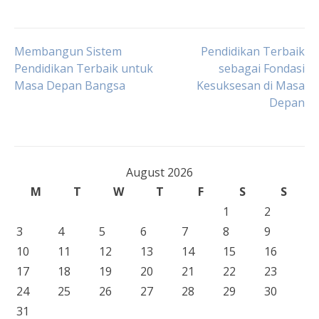
Post
Membangun Sistem
Pendidikan Terbaik
Pendidikan Terbaik untuk
sebagai Fondasi
Masa Depan Bangsa
Kesuksesan di Masa
navigation
Depan
August 2026
M
T
W
T
F
S
S
1
2
3
4
5
6
7
8
9
10
11
12
13
14
15
16
17
18
19
20
21
22
23
24
25
26
27
28
29
30
31