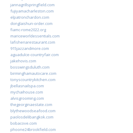
jannagrillspringfield.com
fujiyamacharleston.com
elpatronchardon.com
donglaishun-order.com
fiamc-rome2022.org
mariceworldessentials.com
lafisheriarestaurant.com
915jazzandmore.com
aguadulce-countryfair.com
jakehovis.com
bosswingsduluth.com
birminghamautocare.com
tonyscountrykitchen.com
jbellasnailspa.com
mychaihouse.com
alvisgrooming.com
thegeorginaestate.com
blythewoodseafood.com
paolosdelibangkok.com
bobacove.com
phoone24brookfield.com