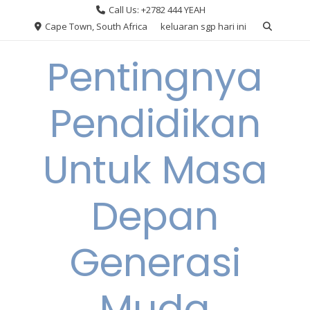
Skip
Call Us: +2782 444 YEAH
to
Cape Town, South Africa
keluaran sgp hari ini
content
Pentingnya
Pendidikan
Untuk Masa
Depan
Generasi
Muda