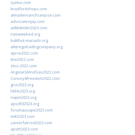
cyetus.com
bradfordshops.com
almadenranchsanjose.com
advocatevijay.com
adlibilimler2023.com
naswwebed.org
balithut-manado.org
alteregotradingcompany.org
aprce2022.com
ibie2022.com
sbcc-2022.com
AngolaOilAndGas2022.com
Convoy4Freedom2022.com
grur2023.org
hkhk2023.org
napm2023.org
apsdfd2023.org
forumausape2023.com
imkl2023.com
careerfaircsd2023.com
apsth2023.com