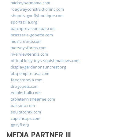
mickeybarmama.com
roadwayconstructioninc.com
shopdragonflyboutique.com
sportszilla.org
batchprovisionsbar.com
brasserie-gobette.com
musicrearte.com
morseysfarms.com
riverviewtennis.com
official-kelly-toys-squishmallows.com
displaygardenonsuncrest.org
bbq-empire-usa.com
feedstoreva.com
drogopets.com
ediblechalk.com
tabletennisnearme.com
oaksofa.com
soultacohtx.com
capishcaps.com
gpsyfl.org
MEDIA PARTNER III