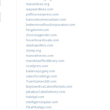
marianlives.org
waywardtees.com
pidfloorsexpress.com
bancodevenezuelaen.com
bettermoodfoodcorporation.com
hingstonnt.com
chooseagender.com
hoverboardssale.com
alaskapolitics.com
stsmp.org
manoelneves.com
mandelaeffectlibrary.com
roselynns.com
balanceyoganj.com
salesforceblogs.com
TrainGames365.com
BaytownEvaCationRentals.com
JabalpurCakeDelivery.com
halobjd.com
intelligenceqatar.com
PikaPikaApp.com