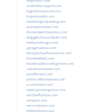
empconst1.com
cinderella-support.com
bigpinkrestaurant.com
inspirehuahin.com
memmingerspainting.com
jeremypbeasley.com
thesandwichdepotcos.com
drgiggleshouseofpain.com
hotflashdesigns.com
garagenadeau.com
lifestylechauffeurservice.com
EverNewNails.com
insideoutdecoratingcentre.com
salvatoresinpoint.com
jovialfloralco.com
johnlscotthometeam.com
u-seehomes.com
watersportslagonissi.com
mischieffashion.com
eduwyre.com
retro-interiors.com
theblvd-boise.com