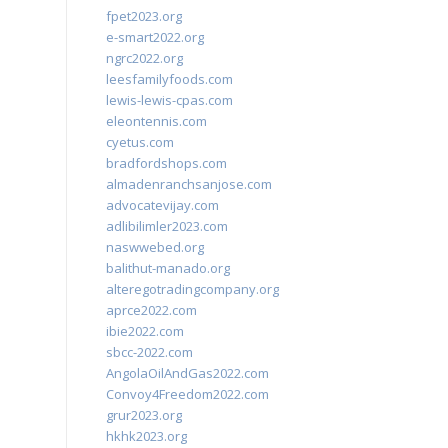
fpet2023.org
e-smart2022.org
ngrc2022.org
leesfamilyfoods.com
lewis-lewis-cpas.com
eleontennis.com
cyetus.com
bradfordshops.com
almadenranchsanjose.com
advocatevijay.com
adlibilimler2023.com
naswwebed.org
balithut-manado.org
alteregotradingcompany.org
aprce2022.com
ibie2022.com
sbcc-2022.com
AngolaOilAndGas2022.com
Convoy4Freedom2022.com
grur2023.org
hkhk2023.org