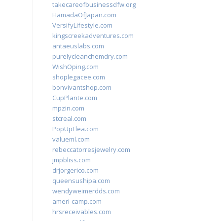
takecareofbusinessdfw.org
HamadaOfJapan.com
VersifyLifestyle.com
kingscreekadventures.com
antaeuslabs.com
purelycleanchemdry.com
WishOping.com
shoplegacee.com
bonvivantshop.com
CupPlante.com
mpzin.com
stcreal.com
PopUpFlea.com
valueml.com
rebeccatorresjewelry.com
jmpbliss.com
drjorgerico.com
queensushipa.com
wendyweimerdds.com
ameri-camp.com
hrsreceivables.com