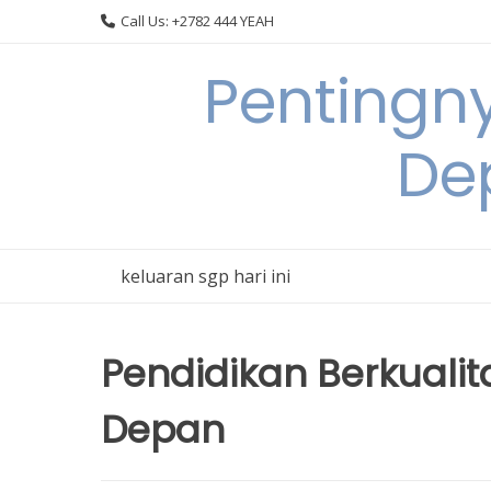
Skip
Call Us: +2782 444 YEAH
to
content
Pentingn
De
keluaran sgp hari ini
Pendidikan Berkualit
Depan