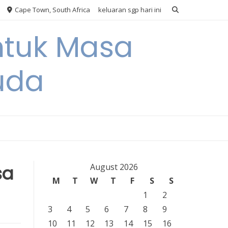
Cape Town, South Africa
keluaran sgp hari ini
ntuk Masa
uda
sa
August 2026
M
T
W
T
F
S
S
1
2
3
4
5
6
7
8
9
10
11
12
13
14
15
16