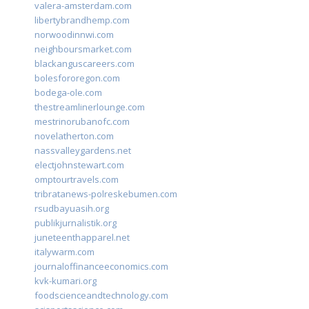
valera-amsterdam.com
libertybrandhemp.com
norwoodinnwi.com
neighboursmarket.com
blackanguscareers.com
bolesfororegon.com
bodega-ole.com
thestreamlinerlounge.com
mestrinorubanofc.com
novelatherton.com
nassvalleygardens.net
electjohnstewart.com
omptourtravels.com
tribratanews-polreskebumen.com
rsudbayuasih.org
publikjurnalistik.org
juneteenthapparel.net
italywarm.com
journaloffinanceeconomics.com
kvk-kumari.org
foodscienceandtechnology.com