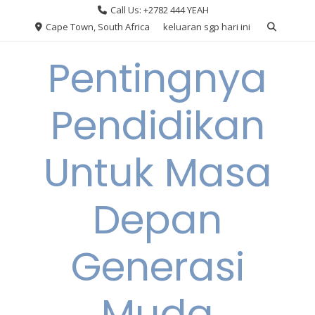
Skip
Call Us: +2782 444 YEAH
to
Cape Town, South Africa
keluaran sgp hari ini
content
Pentingnya
Pendidikan
Untuk Masa
Depan
Generasi
Muda