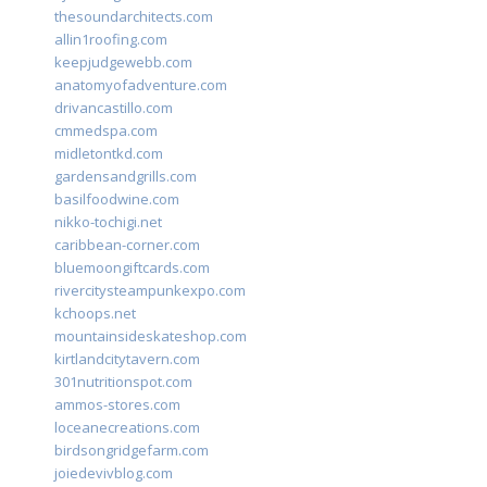
thesoundarchitects.com
allin1roofing.com
keepjudgewebb.com
anatomyofadventure.com
drivancastillo.com
cmmedspa.com
midletontkd.com
gardensandgrills.com
basilfoodwine.com
nikko-tochigi.net
caribbean-corner.com
bluemoongiftcards.com
rivercitysteampunkexpo.com
kchoops.net
mountainsideskateshop.com
kirtlandcitytavern.com
301nutritionspot.com
ammos-stores.com
loceanecreations.com
birdsongridgefarm.com
joiedevivblog.com