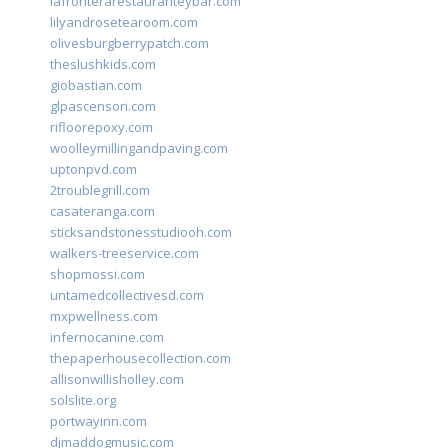
lafronterarestauranteybar.com
lilyandrosetearoom.com
olivesburgberrypatch.com
theslushkids.com
giobastian.com
glpascensori.com
rifloorepoxy.com
woolleymillingandpaving.com
uptonpvd.com
2troublegrill.com
casateranga.com
sticksandstonesstudiooh.com
walkers-treeservice.com
shopmossi.com
untamedcollectivesd.com
mxpwellness.com
infernocanine.com
thepaperhousecollection.com
allisonwillisholley.com
solslite.org
portwayinn.com
djmaddogmusic.com