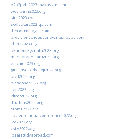
p2b2pabi2023-makassar.com
wocfparis2023.org
sinc2023.com
scdlqatar2022-qa.com
thecolumbiagrill.com
provisionscheeseandwineshoppe.com
khedi2023.org
akademikgeriatri2023.org
marmarapediatri2023.org
emchie2023.org
girisimselradyoloji2022.org
utcd2022.org
biosensor2022.org
ialp2022.org
klivet2022.org
ifac-hms2022.org
taoms2022.org
iias-euromena-conference2022.org
ivd2022.org
csity2022.org
ibsarstudyabroad.com