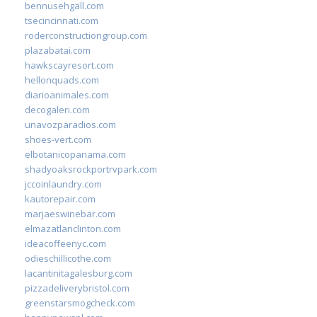
bennusehgall.com
tsecincinnati.com
roderconstructiongroup.com
plazabatai.com
hawkscayresort.com
hellonquads.com
diarioanimales.com
decogaleri.com
unavozparadios.com
shoes-vert.com
elbotanicopanama.com
shadyoaksrockportrvpark.com
jccoinlaundry.com
kautorepair.com
marjaeswinebar.com
elmazatlanclinton.com
ideacoffeenyc.com
odieschillicothe.com
lacantinitagalesburg.com
pizzadeliverybristol.com
greenstarsmogcheck.com