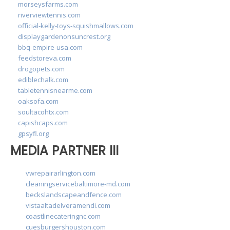
morseysfarms.com
riverviewtennis.com
official-kelly-toys-squishmallows.com
displaygardenonsuncrest.org
bbq-empire-usa.com
feedstoreva.com
drogopets.com
ediblechalk.com
tabletennisnearme.com
oaksofa.com
soultacohtx.com
capishcaps.com
gpsyfl.org
MEDIA PARTNER III
vwrepairarlington.com
cleaningservicebaltimore-md.com
beckslandscapeandfence.com
vistaaltadelveramendi.com
coastlinecateringnc.com
cuesburgershouston.com