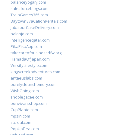
balanceyoganj.com
salesforceblogs.com
TrainGames365.com
BaytownEvaCationRentals.com
JabalpurCakeDelivery.com
halobjd.com
intelligenceqatar.com
PikaPikaApp.com
takecareofbusinessdfw.org
HamadaOfJapan.com
VersifyLifestyle.com
kingscreekadventures.com
antaeuslabs.com
purelycleanchemdry.com
WishOping.com
shoplegacee.com
bonvivantshop.com
CupPlante.com
mpzin.com
stcreal.com
PopUpFlea.com