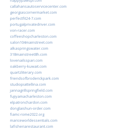
happypawspl.com
callahansautoservicecenter.com
georgiascornermarket.com
perfectfit24-7.com
portugalprivatedriver.com
von-racer.com
coffeeshopcharleston.com
salon104mainstreet.com
alkaspringswater.com
318mainstreet8h.com
lovenailsspari.com
oakberry-kuwait.com
quartzliterary.com
friendsofbroderickpark.com
studiopiattellina.com
jannagrillspringfield.com
fujiyamacharleston.com
elpatronchardon.com
donglaishun-order.com
fiamc-rome2022.org
mariceworldessentials.com
lafisheriarestaurant.com