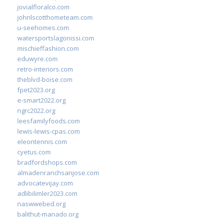
jovialfloralco.com
johnlscotthometeam.com
u-seehomes.com
watersportslagonissi.com
mischieffashion.com
eduwyre.com
retro-interiors.com
theblvd-boise.com
fpet2023.org
e-smart2022.org
ngrc2022.org
leesfamilyfoods.com
lewis-lewis-cpas.com
eleontennis.com
cyetus.com
bradfordshops.com
almadenranchsanjose.com
advocatevijay.com
adlibilimler2023.com
naswwebed.org
balithut-manado.org