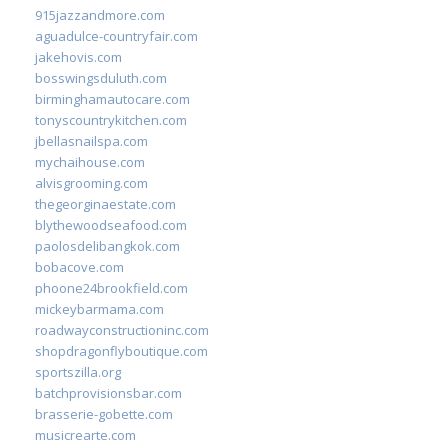
915jazzandmore.com
aguadulce-countryfair.com
jakehovis.com
bosswingsduluth.com
birminghamautocare.com
tonyscountrykitchen.com
jbellasnailspa.com
mychaihouse.com
alvisgrooming.com
thegeorginaestate.com
blythewoodseafood.com
paolosdelibangkok.com
bobacove.com
phoone24brookfield.com
mickeybarmama.com
roadwayconstructioninc.com
shopdragonflyboutique.com
sportszilla.org
batchprovisionsbar.com
brasserie-gobette.com
musicrearte.com