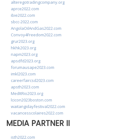
alteregotradingcompany.org
aprce2022.com
ibie2022.com
sbcc-2022.com
AngolaOilAndGas2022.com
Convoy4Freedom2022.com
grur2023.org
hkhk2023.org
napm2023.org
apsdfd2023.org
forumausape2023.com
imkl2023.com
careerfaircsd2023.com
apsth2023.com
MedItRio2023.org
lcicon2023boston.com
waitangidayfestival2022.com
vacancesscolaires2022.com
MEDIA PARTNER II
isth2022.com