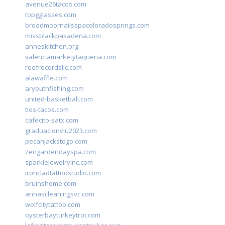
avenue26tacos.com
topgglasses.com
broadmoornailsspacoloradosprings.com
missblackpasadena.com
anneskitchen.org
valenciamarketytaqueria.com
reefrecordsllc.com
alawaffle.com
aryouthfishing.com
united-basketball.com
tios-tacos.com
cafecito-satx.com
graduacionviu2023.com
pecanjackstogo.com
zengardendayspa.com
sparklejewelryinc.com
ironcladtattoostudio.com
bruinshome.com
annascleaningsvc.com
wolfcitytattoo.com
oysterbayturkeytrot.com