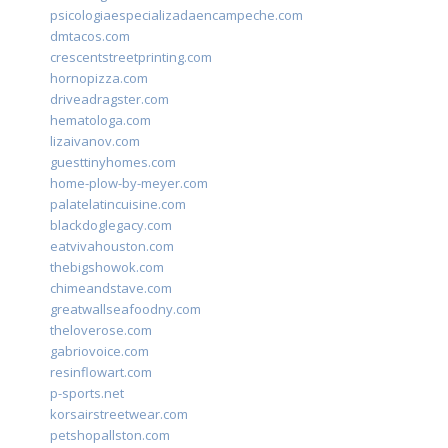
psicologiaespecializadaencampeche.com
dmtacos.com
crescentstreetprinting.com
hornopizza.com
driveadragster.com
hematologa.com
lizaivanov.com
guesttinyhomes.com
home-plow-by-meyer.com
palatelatincuisine.com
blackdoglegacy.com
eatvivahouston.com
thebigshowok.com
chimeandstave.com
greatwallseafoodny.com
theloverose.com
gabriovoice.com
resinflowart.com
p-sports.net
korsairstreetwear.com
petshopallston.com