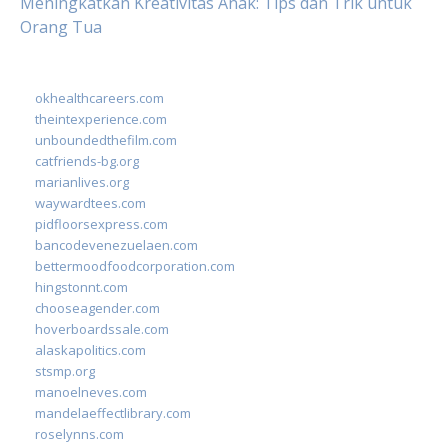
Meningkatkan Kreativitas Anak: Tips dan Trik untuk
Orang Tua
okhealthcareers.com
theintexperience.com
unboundedthefilm.com
catfriends-bg.org
marianlives.org
waywardtees.com
pidfloorsexpress.com
bancodevenezuelaen.com
bettermoodfoodcorporation.com
hingstonnt.com
chooseagender.com
hoverboardssale.com
alaskapolitics.com
stsmp.org
manoelneves.com
mandelaeffectlibrary.com
roselynns.com