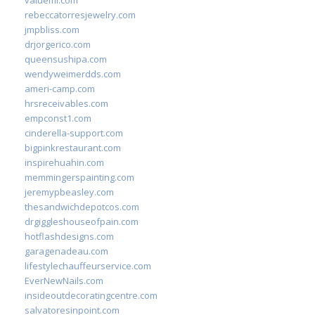
valueml.com
rebeccatorresjewelry.com
jmpbliss.com
drjorgerico.com
queensushipa.com
wendyweimerdds.com
ameri-camp.com
hrsreceivables.com
empconst1.com
cinderella-support.com
bigpinkrestaurant.com
inspirehuahin.com
memmingerspainting.com
jeremypbeasley.com
thesandwichdepotcos.com
drgiggleshouseofpain.com
hotflashdesigns.com
garagenadeau.com
lifestylechauffeurservice.com
EverNewNails.com
insideoutdecoratingcentre.com
salvatoresinpoint.com