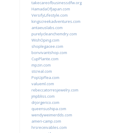
takecareofbusinessdfw.org
HamadaOfJapan.com
VersifyLifestyle.com
kingscreekadventures.com
antaeuslabs.com
purelycleanchemdry.com
WishOping.com
shoplegacee.com
bonvivantshop.com
CupPlante.com
mpzin.com
stcreal.com
PopUpFlea.com
valueml.com
rebeccatorresjewelry.com
jmpbliss.com
drjorgerico.com
queensushipa.com
wendyweimerdds.com
ameri-camp.com
hrsreceivables.com