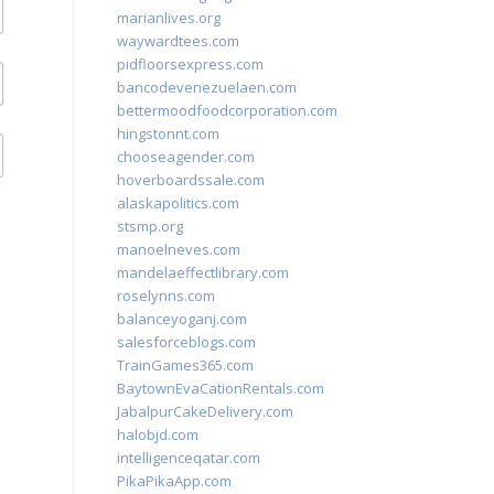
marianlives.org
waywardtees.com
pidfloorsexpress.com
bancodevenezuelaen.com
bettermoodfoodcorporation.com
hingstonnt.com
chooseagender.com
hoverboardssale.com
alaskapolitics.com
stsmp.org
manoelneves.com
mandelaeffectlibrary.com
roselynns.com
balanceyoganj.com
salesforceblogs.com
TrainGames365.com
BaytownEvaCationRentals.com
JabalpurCakeDelivery.com
halobjd.com
intelligenceqatar.com
PikaPikaApp.com