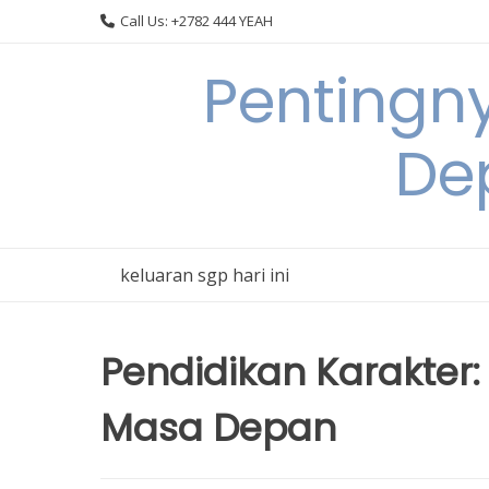
Skip
Call Us: +2782 444 YEAH
to
content
Pentingn
De
keluaran sgp hari ini
Pendidikan Karakter:
Masa Depan