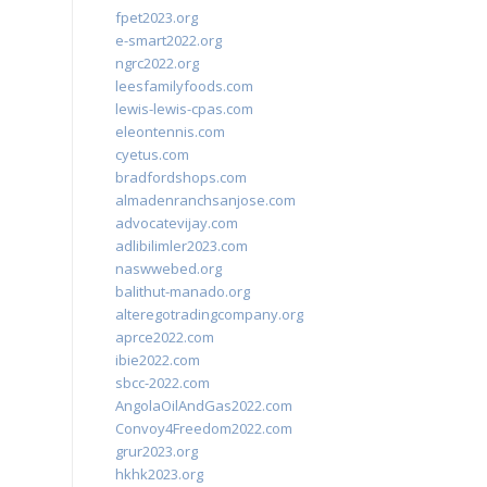
fpet2023.org
e-smart2022.org
ngrc2022.org
leesfamilyfoods.com
lewis-lewis-cpas.com
eleontennis.com
cyetus.com
bradfordshops.com
almadenranchsanjose.com
advocatevijay.com
adlibilimler2023.com
naswwebed.org
balithut-manado.org
alteregotradingcompany.org
aprce2022.com
ibie2022.com
sbcc-2022.com
AngolaOilAndGas2022.com
Convoy4Freedom2022.com
grur2023.org
hkhk2023.org