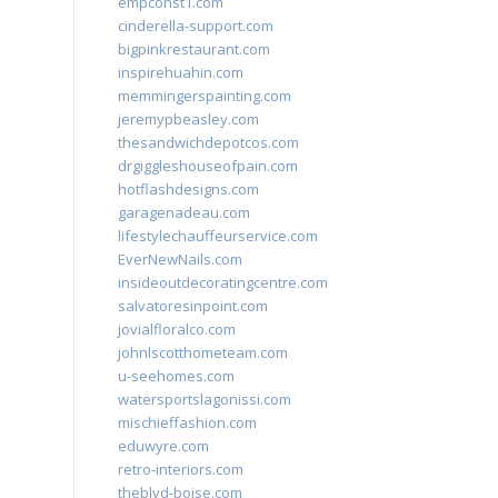
empconst1.com
cinderella-support.com
bigpinkrestaurant.com
inspirehuahin.com
memmingerspainting.com
jeremypbeasley.com
thesandwichdepotcos.com
drgiggleshouseofpain.com
hotflashdesigns.com
garagenadeau.com
lifestylechauffeurservice.com
EverNewNails.com
insideoutdecoratingcentre.com
salvatoresinpoint.com
jovialfloralco.com
johnlscotthometeam.com
u-seehomes.com
watersportslagonissi.com
mischieffashion.com
eduwyre.com
retro-interiors.com
theblvd-boise.com