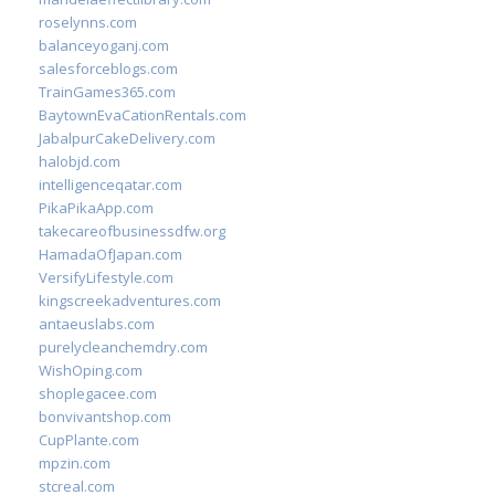
roselynns.com
balanceyoganj.com
salesforceblogs.com
TrainGames365.com
BaytownEvaCationRentals.com
JabalpurCakeDelivery.com
halobjd.com
intelligenceqatar.com
PikaPikaApp.com
takecareofbusinessdfw.org
HamadaOfJapan.com
VersifyLifestyle.com
kingscreekadventures.com
antaeuslabs.com
purelycleanchemdry.com
WishOping.com
shoplegacee.com
bonvivantshop.com
CupPlante.com
mpzin.com
stcreal.com