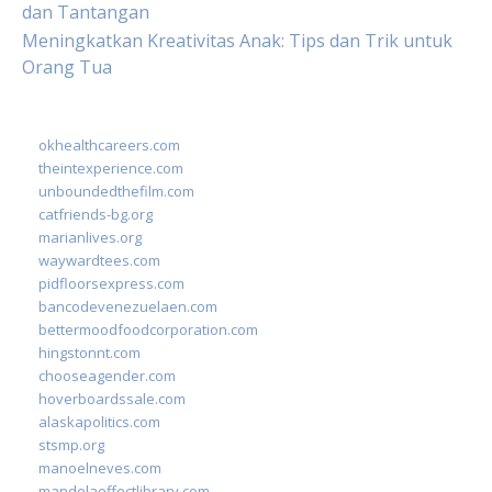
dan Tantangan
Meningkatkan Kreativitas Anak: Tips dan Trik untuk
Orang Tua
okhealthcareers.com
theintexperience.com
unboundedthefilm.com
catfriends-bg.org
marianlives.org
waywardtees.com
pidfloorsexpress.com
bancodevenezuelaen.com
bettermoodfoodcorporation.com
hingstonnt.com
chooseagender.com
hoverboardssale.com
alaskapolitics.com
stsmp.org
manoelneves.com
mandelaeffectlibrary.com