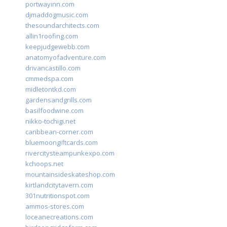
portwayinn.com
djmaddogmusic.com
thesoundarchitects.com
allin1roofing.com
keepjudgewebb.com
anatomyofadventure.com
drivancastillo.com
cmmedspa.com
midletontkd.com
gardensandgrills.com
basilfoodwine.com
nikko-tochigi.net
caribbean-corner.com
bluemoongiftcards.com
rivercitysteampunkexpo.com
kchoops.net
mountainsideskateshop.com
kirtlandcitytavern.com
301nutritionspot.com
ammos-stores.com
loceanecreations.com