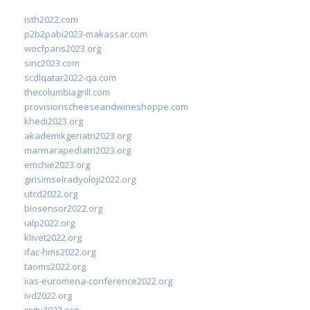
isth2022.com
p2b2pabi2023-makassar.com
wocfparis2023.org
sinc2023.com
scdlqatar2022-qa.com
thecolumbiagrill.com
provisionscheeseandwineshoppe.com
khedi2023.org
akademikgeriatri2023.org
marmarapediatri2023.org
emchie2023.org
girisimselradyoloji2022.org
utcd2022.org
biosensor2022.org
ialp2022.org
klivet2022.org
ifac-hms2022.org
taoms2022.org
iias-euromena-conference2022.org
ivd2022.org