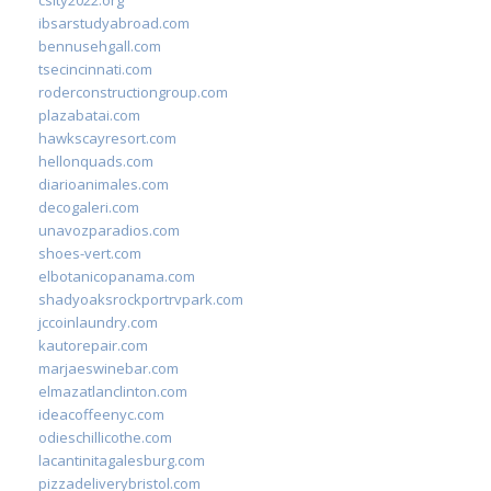
csity2022.org
ibsarstudyabroad.com
bennusehgall.com
tsecincinnati.com
roderconstructiongroup.com
plazabatai.com
hawkscayresort.com
hellonquads.com
diarioanimales.com
decogaleri.com
unavozparadios.com
shoes-vert.com
elbotanicopanama.com
shadyoaksrockportrvpark.com
jccoinlaundry.com
kautorepair.com
marjaeswinebar.com
elmazatlanclinton.com
ideacoffeenyc.com
odieschillicothe.com
lacantinitagalesburg.com
pizzadeliverybristol.com