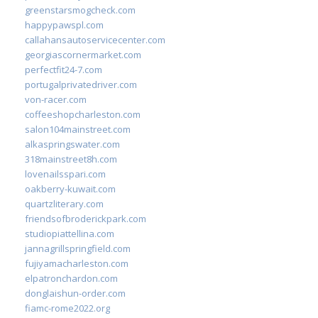
greenstarsmogcheck.com
happypawspl.com
callahansautoservicecenter.com
georgiascornermarket.com
perfectfit24-7.com
portugalprivatedriver.com
von-racer.com
coffeeshopcharleston.com
salon104mainstreet.com
alkaspringswater.com
318mainstreet8h.com
lovenailsspari.com
oakberry-kuwait.com
quartzliterary.com
friendsofbroderickpark.com
studiopiattellina.com
jannagrillspringfield.com
fujiyamacharleston.com
elpatronchardon.com
donglaishun-order.com
fiamc-rome2022.org