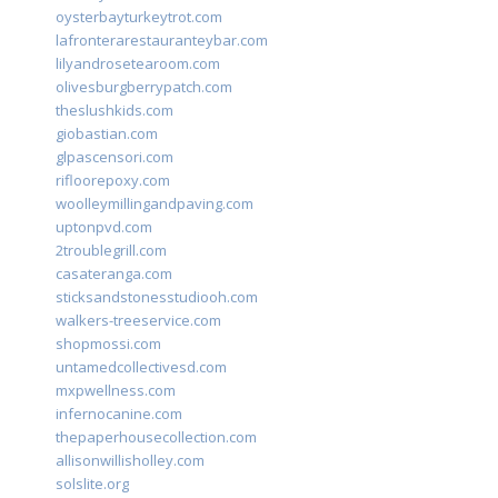
oysterbayturkeytrot.com
lafronterarestauranteybar.com
lilyandrosetearoom.com
olivesburgberrypatch.com
theslushkids.com
giobastian.com
glpascensori.com
rifloorepoxy.com
woolleymillingandpaving.com
uptonpvd.com
2troublegrill.com
casateranga.com
sticksandstonesstudiooh.com
walkers-treeservice.com
shopmossi.com
untamedcollectivesd.com
mxpwellness.com
infernocanine.com
thepaperhousecollection.com
allisonwillisholley.com
solslite.org