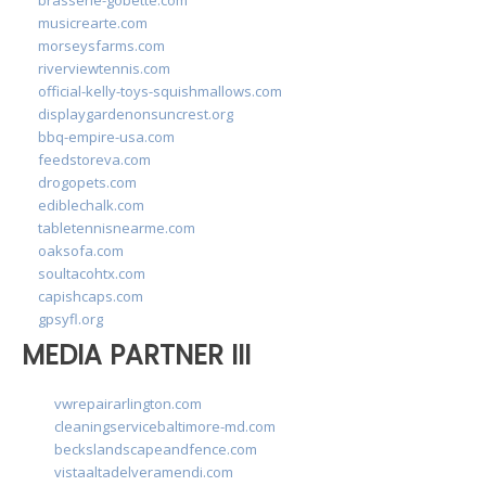
brasserie-gobette.com
musicrearte.com
morseysfarms.com
riverviewtennis.com
official-kelly-toys-squishmallows.com
displaygardenonsuncrest.org
bbq-empire-usa.com
feedstoreva.com
drogopets.com
ediblechalk.com
tabletennisnearme.com
oaksofa.com
soultacohtx.com
capishcaps.com
gpsyfl.org
MEDIA PARTNER III
vwrepairarlington.com
cleaningservicebaltimore-md.com
beckslandscapeandfence.com
vistaaltadelveramendi.com