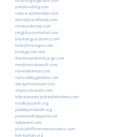
birdsongridgefarm.com
joiedevivblog.com
valera-amsterdam.com
libertybrandhemp.com
norwoodinnwi.com
neighboursmarket.com
blackanguscareers.com
bolesfororegon.com
bodega-ole.com
thestreamlinerlounge.com
mestrinorubanofc.com
novelatherton.com
nassvalleygardens.net
electjohnstewart.com
omptourtravels.com
tribratanews-polreskebumen.com
rsudbayuasih.org
publikjurnalistik.org
juneteenthapparel.net
italywarm.com
journaloffinanceeconomics.com
kvk-kumari.org