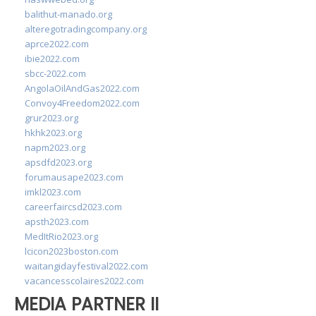
balithut-manado.org
alteregotradingcompany.org
aprce2022.com
ibie2022.com
sbcc-2022.com
AngolaOilAndGas2022.com
Convoy4Freedom2022.com
grur2023.org
hkhk2023.org
napm2023.org
apsdfd2023.org
forumausape2023.com
imkl2023.com
careerfaircsd2023.com
apsth2023.com
MedItRio2023.org
lcicon2023boston.com
waitangidayfestival2022.com
vacancesscolaires2022.com
MEDIA PARTNER II