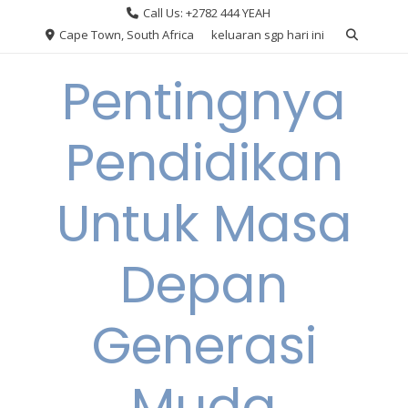
Skip
Call Us: +2782 444 YEAH
to
Cape Town, South Africa
keluaran sgp hari ini
content
Pentingnya
Pendidikan
Untuk Masa
Depan
Generasi
Muda