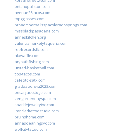
korsairstreetwear.com
petshopallston.com
avenue26tacos.com
topgglasses.com
broadmoornailsspacoloradosprings.com
missblackpasadena.com
anneskitchen.org
valenciamarketytaqueria.com
reefrecordsllc.com
alawaffle.com
aryouthfishing.com
united-basketball.com
tios-tacos.com
cafecito-satx.com
graduacionviu2023.com
pecanjackstogo.com
zengardendayspa.com
sparklejewelryinc.com
ironcladtattoostudio.com
bruinshome.com
annascleaningsvc.com
wolfcitytattoo.com