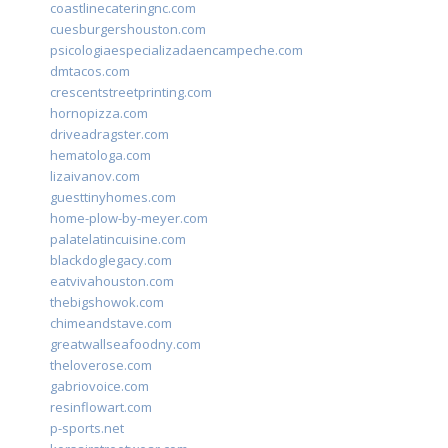
coastlinecateringnc.com
cuesburgershouston.com
psicologiaespecializadaencampeche.com
dmtacos.com
crescentstreetprinting.com
hornopizza.com
driveadragster.com
hematologa.com
lizaivanov.com
guesttinyhomes.com
home-plow-by-meyer.com
palatelatincuisine.com
blackdoglegacy.com
eatvivahouston.com
thebigshowok.com
chimeandstave.com
greatwallseafoodny.com
theloverose.com
gabriovoice.com
resinflowart.com
p-sports.net