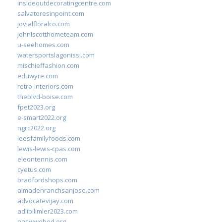
insideoutdecoratingcentre.com
salvatoresinpoint.com
jovialfloralco.com
johnlscotthometeam.com
u-seehomes.com
watersportslagonissi.com
mischieffashion.com
eduwyre.com
retro-interiors.com
theblvd-boise.com
fpet2023.org
e-smart2022.org
ngrc2022.org
leesfamilyfoods.com
lewis-lewis-cpas.com
eleontennis.com
cyetus.com
bradfordshops.com
almadenranchsanjose.com
advocatevijay.com
adlibilimler2023.com
naswwebed.org