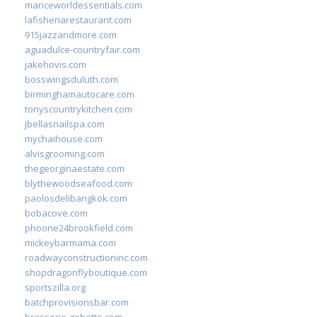
mariceworldessentials.com
lafisheriarestaurant.com
915jazzandmore.com
aguadulce-countryfair.com
jakehovis.com
bosswingsduluth.com
birminghamautocare.com
tonyscountrykitchen.com
jbellasnailspa.com
mychaihouse.com
alvisgrooming.com
thegeorginaestate.com
blythewoodseafood.com
paolosdelibangkok.com
bobacove.com
phoone24brookfield.com
mickeybarmama.com
roadwayconstructioninc.com
shopdragonflyboutique.com
sportszilla.org
batchprovisionsbar.com