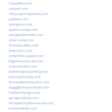
PopUpFlea.com
valueml.com
rebeccatorresjewelry.com
jmpbliss.com
drjorgerico.com
queensushipa.com
wendyweimerdds.com
ameri-camp.com
hrsreceivables.com
empconst1.com
cinderella-support.com
bigpinkrestaurant.com
inspirehuahin.com
memmingerspainting.com
jeremypbeasley.com
thesandwichdepotcos.com
drgiggleshouseofpain.com
hotflashdesigns.com
garagenadeau.com
lifestylechauffeurservice.com
EverNewNails.com