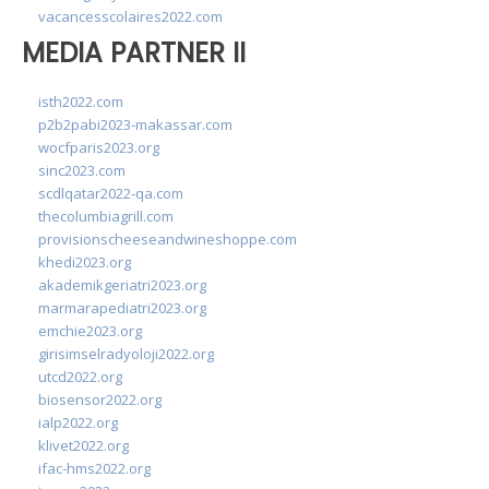
vacancesscolaires2022.com
MEDIA PARTNER II
isth2022.com
p2b2pabi2023-makassar.com
wocfparis2023.org
sinc2023.com
scdlqatar2022-qa.com
thecolumbiagrill.com
provisionscheeseandwineshoppe.com
khedi2023.org
akademikgeriatri2023.org
marmarapediatri2023.org
emchie2023.org
girisimselradyoloji2022.org
utcd2022.org
biosensor2022.org
ialp2022.org
klivet2022.org
ifac-hms2022.org