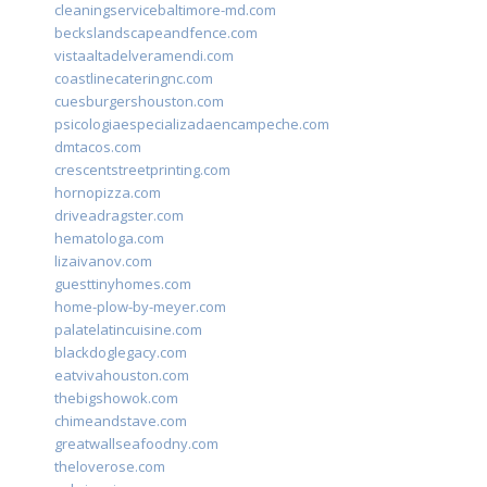
cleaningservicebaltimore-md.com
beckslandscapeandfence.com
vistaaltadelveramendi.com
coastlinecateringnc.com
cuesburgershouston.com
psicologiaespecializadaencampeche.com
dmtacos.com
crescentstreetprinting.com
hornopizza.com
driveadragster.com
hematologa.com
lizaivanov.com
guesttinyhomes.com
home-plow-by-meyer.com
palatelatincuisine.com
blackdoglegacy.com
eatvivahouston.com
thebigshowok.com
chimeandstave.com
greatwallseafoodny.com
theloverose.com