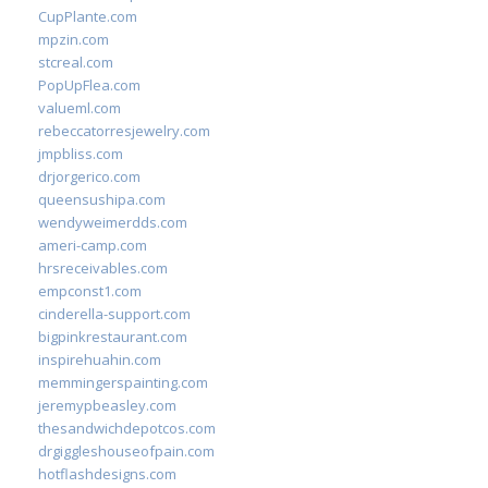
CupPlante.com
mpzin.com
stcreal.com
PopUpFlea.com
valueml.com
rebeccatorresjewelry.com
jmpbliss.com
drjorgerico.com
queensushipa.com
wendyweimerdds.com
ameri-camp.com
hrsreceivables.com
empconst1.com
cinderella-support.com
bigpinkrestaurant.com
inspirehuahin.com
memmingerspainting.com
jeremypbeasley.com
thesandwichdepotcos.com
drgiggleshouseofpain.com
hotflashdesigns.com