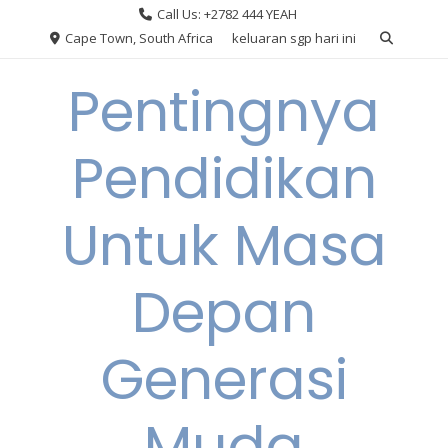
Skip
Call Us: +2782 444 YEAH
to
Cape Town, South Africa
keluaran sgp hari ini
content
Pentingnya
Pendidikan
Untuk Masa
Depan
Generasi
Muda