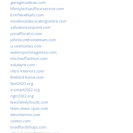
garagenadeau.com
lifestylechauffeurservice.com
EverNewNails.com
insideoutdecoratingcentre.com
salvatoresinpoint.com
jovialfloralco.com
johnlscotthometeam.com
u-seehomes.com
watersportslagonissi.com
mischieffashion.com
eduwyre.com
retro-interiors.com
theblvd-boise.com
fpet2023.org
e-smart2022.org
ngrc2022.org
leesfamilyfoods.com
lewis-lewis-cpas.com
eleontennis.com
cyetus.com
bradfordshops.com