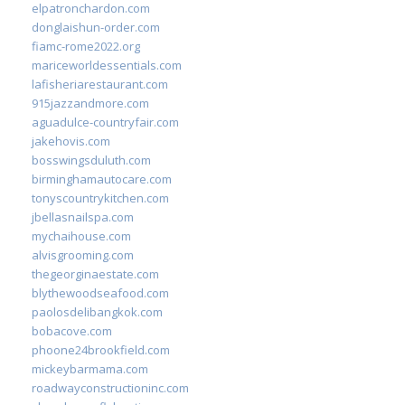
elpatronchardon.com
donglaishun-order.com
fiamc-rome2022.org
mariceworldessentials.com
lafisheriarestaurant.com
915jazzandmore.com
aguadulce-countryfair.com
jakehovis.com
bosswingsduluth.com
birminghamautocare.com
tonyscountrykitchen.com
jbellasnailspa.com
mychaihouse.com
alvisgrooming.com
thegeorginaestate.com
blythewoodseafood.com
paolosdelibangkok.com
bobacove.com
phoone24brookfield.com
mickeybarmama.com
roadwayconstructioninc.com