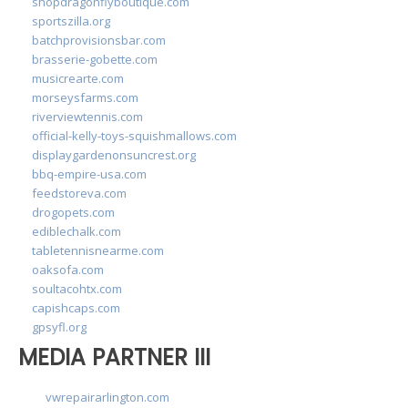
shopdragonflyboutique.com
sportszilla.org
batchprovisionsbar.com
brasserie-gobette.com
musicrearte.com
morseysfarms.com
riverviewtennis.com
official-kelly-toys-squishmallows.com
displaygardenonsuncrest.org
bbq-empire-usa.com
feedstoreva.com
drogopets.com
ediblechalk.com
tabletennisnearme.com
oaksofa.com
soultacohtx.com
capishcaps.com
gpsyfl.org
MEDIA PARTNER III
vwrepairarlington.com