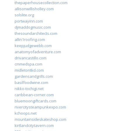
thepaperhousecollection.com
allisonwillisholley.com
solslite.org
portwayinn.com
djmaddogmusic.com
thesoundarchitects.com
allin1roofing.com
keepjudgewebb.com
anatomyofadventure.com
drivancastillo.com
cmmedspa.com
midletontkd.com
gardensandgrills.com
basilfoodwine.com
nikko-tochigi.net
caribbean-corner.com
bluemoongiftcards.com
rivercitysteampunkexpo.com
kchoops.net
mountainsideskateshop.com
kirtlandcitytavern.com