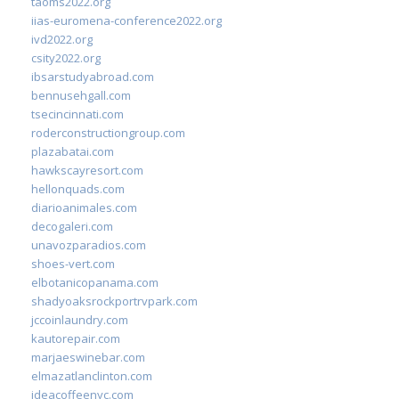
taoms2022.org
iias-euromena-conference2022.org
ivd2022.org
csity2022.org
ibsarstudyabroad.com
bennusehgall.com
tsecincinnati.com
roderconstructiongroup.com
plazabatai.com
hawkscayresort.com
hellonquads.com
diarioanimales.com
decogaleri.com
unavozparadios.com
shoes-vert.com
elbotanicopanama.com
shadyoaksrockportrvpark.com
jccoinlaundry.com
kautorepair.com
marjaeswinebar.com
elmazatlanclinton.com
ideacoffeenyc.com