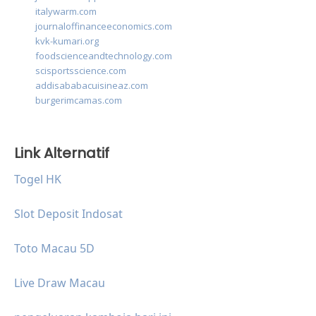
italywarm.com
journaloffinanceeconomics.com
kvk-kumari.org
foodscienceandtechnology.com
scisportsscience.com
addisababacuisineaz.com
burgerimcamas.com
Link Alternatif
Togel HK
Slot Deposit Indosat
Toto Macau 5D
Live Draw Macau