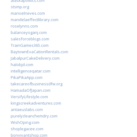
alaskapolitics.com
stsmp.org
manoelneves.com
mandelaeffectlibrary.com
roselynns.com
balanceyoganj.com
salesforceblogs.com
TrainGames365.com
BaytownEvaCationRentals.com
JabalpurCakeDelivery.com
halobjd.com
intelligenceqatar.com
PikaPikaApp.com
takecareofbusinessdfw.org
HamadaOfJapan.com
VersifyLifestyle.com
kingscreekadventures.com
antaeuslabs.com
purelycleanchemdry.com
WishOping.com
shoplegacee.com
bonvivantshop.com