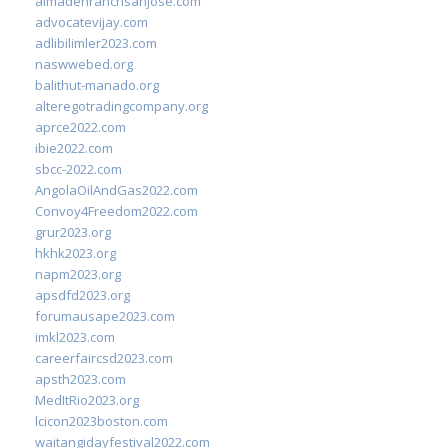
almadenranchsanjose.com
advocatevijay.com
adlibilimler2023.com
naswwebed.org
balithut-manado.org
alteregotradingcompany.org
aprce2022.com
ibie2022.com
sbcc-2022.com
AngolaOilAndGas2022.com
Convoy4Freedom2022.com
grur2023.org
hkhk2023.org
napm2023.org
apsdfd2023.org
forumausape2023.com
imkl2023.com
careerfaircsd2023.com
apsth2023.com
MedItRio2023.org
lcicon2023boston.com
waitangidayfestival2022.com