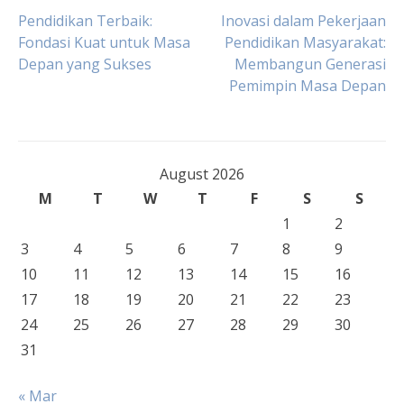
Post
Pendidikan Terbaik:
Inovasi dalam Pekerjaan
Fondasi Kuat untuk Masa
Pendidikan Masyarakat:
Depan yang Sukses
Membangun Generasi
navigation
Pemimpin Masa Depan
August 2026
M
T
W
T
F
S
S
1
2
3
4
5
6
7
8
9
10
11
12
13
14
15
16
17
18
19
20
21
22
23
24
25
26
27
28
29
30
31
« Mar