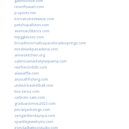
gabriovoice.com
resinflowart.com
p-sports.net
korsairstreetwear.com
petshopallston.com
avenue26tacos.com
topgglasses.com
broadmoornailsspacoloradosprings.com
missblackpasadena.com
anneskitchen.org
valenciamarketytaqueria.com
reefrecordsllc.com
alawaffle.com
aryouthfishing.com
united-basketball.com
tios-tacos.com
cafecito-satx.com
graduacionviu2023.com
pecanjackstogo.com
zengardendayspa.com
sparklejewelryinc.com
ironcladtattoostudio.com