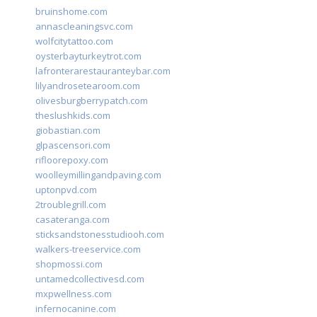
bruinshome.com
annascleaningsvc.com
wolfcitytattoo.com
oysterbayturkeytrot.com
lafronterarestauranteybar.com
lilyandrosetearoom.com
olivesburgberrypatch.com
theslushkids.com
giobastian.com
glpascensori.com
rifloorepoxy.com
woolleymillingandpaving.com
uptonpvd.com
2troublegrill.com
casateranga.com
sticksandstonesstudiooh.com
walkers-treeservice.com
shopmossi.com
untamedcollectivesd.com
mxpwellness.com
infernocanine.com