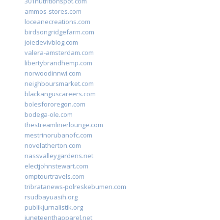
301nutritionspot.com
ammos-stores.com
loceanecreations.com
birdsongridgefarm.com
joiedevivblog.com
valera-amsterdam.com
libertybrandhemp.com
norwoodinnwi.com
neighboursmarket.com
blackanguscareers.com
bolesfororegon.com
bodega-ole.com
thestreamlinerlounge.com
mestrinorubanofc.com
novelatherton.com
nassvalleygardens.net
electjohnstewart.com
omptourtravels.com
tribratanews-polreskebumen.com
rsudbayuasih.org
publikjurnalistik.org
juneteenthapparel.net