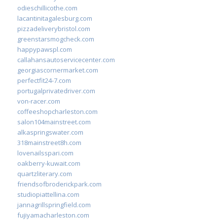
odieschillicothe.com
lacantinitagalesburg.com
pizzadeliverybristol.com
greenstarsmogcheck.com
happypawspl.com
callahansautoservicecenter.com
georgiascornermarket.com
perfectfit24-7.com
portugalprivatedriver.com
von-racer.com
coffeeshopcharleston.com
salon104mainstreet.com
alkaspringswater.com
318mainstreet8h.com
lovenailsspari.com
oakberry-kuwait.com
quartzliterary.com
friendsofbroderickpark.com
studiopiattellina.com
jannagrillspringfield.com
fujiyamacharleston.com