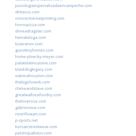
psicologiaespecializadaencampeche.com
dmtacos.com
crescentstreetprinting.com
hornopizza.com
driveadragster.com
hematologa.com
lizaivanov.com
guesttinyhomes.com
home-plow-by-meyer.com
palatelatincuisine.com
blackdoglegacy.com
eatvivahouston.com
thebigshowok.com
chimeandstave.com
greatwallseafoodny.com
theloverose.com
gabriovoice.com
resinflowart.com
p-sports.net
korsairstreetwear.com
petshopallston.com