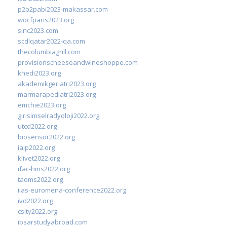
p2b2pabi2023-makassar.com
wocfparis2023.org
sinc2023.com
scdlqatar2022-qa.com
thecolumbiagrill.com
provisionscheeseandwineshoppe.com
khedi2023.org
akademikgeriatri2023.org
marmarapediatri2023.org
emchie2023.org
girisimselradyoloji2022.org
utcd2022.org
biosensor2022.org
ialp2022.org
klivet2022.org
ifac-hms2022.org
taoms2022.org
iias-euromena-conference2022.org
ivd2022.org
csity2022.org
ibsarstudyabroad.com