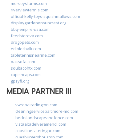
morseysfarms.com
riverviewtennis.com
official-kelly-toys-squishmallows.com
displaygardenonsuncrest.org
bbq-empire-usa.com
feedstoreva.com
drogopets.com
ediblechalk.com
tabletennisnearme.com
oaksofa.com
soultacohtx.com
capishcaps.com
gpsyfl.org
MEDIA PARTNER III
vwrepairarlington.com
cleaningservicebaltimore-md.com
beckslandscapeandfence.com
vistaaltadelveramendi.com
coastlinecateringnc.com
cuesburgershouston.com