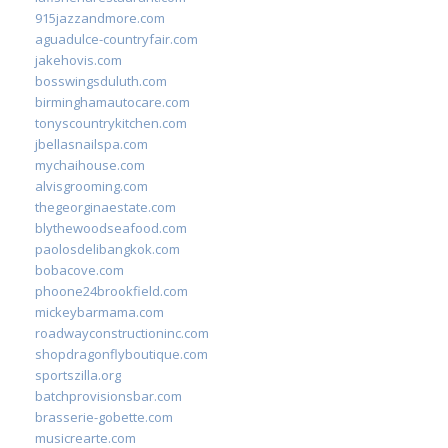
915jazzandmore.com
aguadulce-countryfair.com
jakehovis.com
bosswingsduluth.com
birminghamautocare.com
tonyscountrykitchen.com
jbellasnailspa.com
mychaihouse.com
alvisgrooming.com
thegeorginaestate.com
blythewoodseafood.com
paolosdelibangkok.com
bobacove.com
phoone24brookfield.com
mickeybarmama.com
roadwayconstructioninc.com
shopdragonflyboutique.com
sportszilla.org
batchprovisionsbar.com
brasserie-gobette.com
musicrearte.com