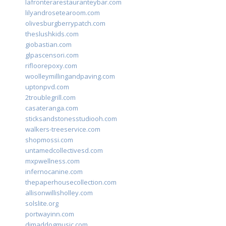
lafronterarestauranteybar.com
lilyandrosetearoom.com
olivesburgberrypatch.com
theslushkids.com
giobastian.com
glpascensori.com
rifloorepoxy.com
woolleymillingandpaving.com
uptonpvd.com
2troublegrill.com
casateranga.com
sticksandstonesstudiooh.com
walkers-treeservice.com
shopmossi.com
untamedcollectivesd.com
mxpwellness.com
infernocanine.com
thepaperhousecollection.com
allisonwillisholley.com
solslite.org
portwayinn.com
djmaddogmusic.com