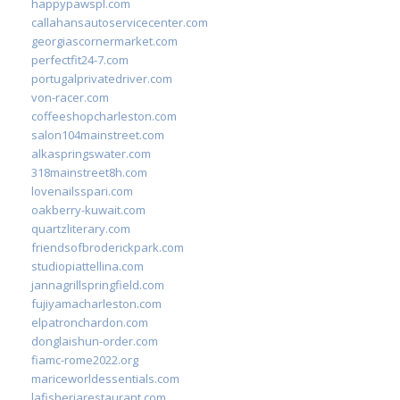
happypawspl.com
callahansautoservicecenter.com
georgiascornermarket.com
perfectfit24-7.com
portugalprivatedriver.com
von-racer.com
coffeeshopcharleston.com
salon104mainstreet.com
alkaspringswater.com
318mainstreet8h.com
lovenailsspari.com
oakberry-kuwait.com
quartzliterary.com
friendsofbroderickpark.com
studiopiattellina.com
jannagrillspringfield.com
fujiyamacharleston.com
elpatronchardon.com
donglaishun-order.com
fiamc-rome2022.org
mariceworldessentials.com
lafisheriarestaurant.com