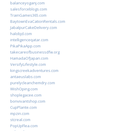
balanceyoganj.com
salesforceblogs.com
TrainGames365.com
BaytownEvaCationRentals.com
JabalpurCakeDelivery.com
halobjd.com
intelligenceqatar.com
PikaPikaApp.com
takecareofbusinessdfw.org
HamadaOfJapan.com
VersifyLifestyle.com
kingscreekadventures.com
antaeuslabs.com
purelycleanchemdry.com
WishOping.com
shoplegacee.com
bonvivantshop.com
CupPlante.com
mpzin.com
stcreal.com
PopUpFlea.com