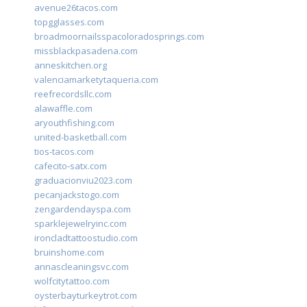
avenue26tacos.com
topgglasses.com
broadmoornailsspacoloradosprings.com
missblackpasadena.com
anneskitchen.org
valenciamarketytaqueria.com
reefrecordsllc.com
alawaffle.com
aryouthfishing.com
united-basketball.com
tios-tacos.com
cafecito-satx.com
graduacionviu2023.com
pecanjackstogo.com
zengardendayspa.com
sparklejewelryinc.com
ironcladtattoostudio.com
bruinshome.com
annascleaningsvc.com
wolfcitytattoo.com
oysterbayturkeytrot.com