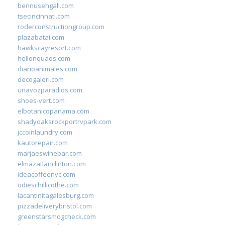
bennusehgall.com
tsecincinnati.com
roderconstructiongroup.com
plazabatai.com
hawkscayresort.com
hellonquads.com
diarioanimales.com
decogaleri.com
unavozparadios.com
shoes-vert.com
elbotanicopanama.com
shadyoaksrockportrvpark.com
jccoinlaundry.com
kautorepair.com
marjaeswinebar.com
elmazatlanclinton.com
ideacoffeenyc.com
odieschillicothe.com
lacantinitagalesburg.com
pizzadeliverybristol.com
greenstarsmogcheck.com