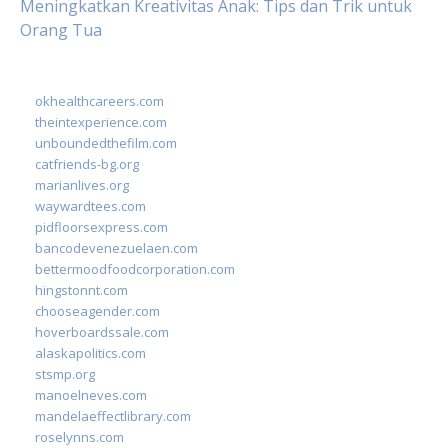
Meningkatkan Kreativitas Anak: Tips dan Trik untuk
Orang Tua
okhealthcareers.com
theintexperience.com
unboundedthefilm.com
catfriends-bg.org
marianlives.org
waywardtees.com
pidfloorsexpress.com
bancodevenezuelaen.com
bettermoodfoodcorporation.com
hingstonnt.com
chooseagender.com
hoverboardssale.com
alaskapolitics.com
stsmp.org
manoelneves.com
mandelaeffectlibrary.com
roselynns.com