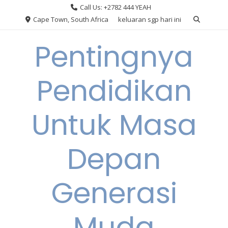
Skip
Call Us: +2782 444 YEAH
to
Cape Town, South Africa
keluaran sgp hari ini
content
Pentingnya
Pendidikan
Untuk Masa
Depan
Generasi
Muda