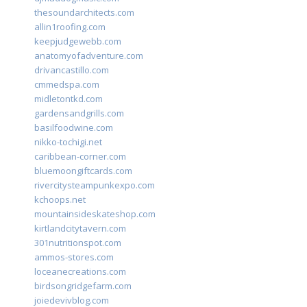
thesoundarchitects.com
allin1roofing.com
keepjudgewebb.com
anatomyofadventure.com
drivancastillo.com
cmmedspa.com
midletontkd.com
gardensandgrills.com
basilfoodwine.com
nikko-tochigi.net
caribbean-corner.com
bluemoongiftcards.com
rivercitysteampunkexpo.com
kchoops.net
mountainsideskateshop.com
kirtlandcitytavern.com
301nutritionspot.com
ammos-stores.com
loceanecreations.com
birdsongridgefarm.com
joiedevivblog.com