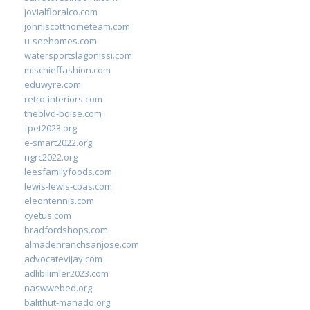
jovialfloralco.com
johnlscotthometeam.com
u-seehomes.com
watersportslagonissi.com
mischieffashion.com
eduwyre.com
retro-interiors.com
theblvd-boise.com
fpet2023.org
e-smart2022.org
ngrc2022.org
leesfamilyfoods.com
lewis-lewis-cpas.com
eleontennis.com
cyetus.com
bradfordshops.com
almadenranchsanjose.com
advocatevijay.com
adlibilimler2023.com
naswwebed.org
balithut-manado.org