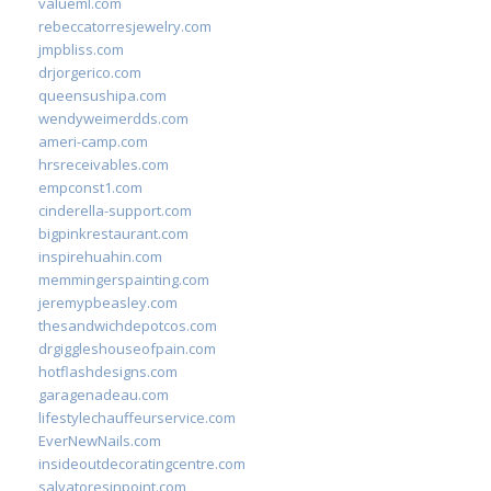
valueml.com
rebeccatorresjewelry.com
jmpbliss.com
drjorgerico.com
queensushipa.com
wendyweimerdds.com
ameri-camp.com
hrsreceivables.com
empconst1.com
cinderella-support.com
bigpinkrestaurant.com
inspirehuahin.com
memmingerspainting.com
jeremypbeasley.com
thesandwichdepotcos.com
drgiggleshouseofpain.com
hotflashdesigns.com
garagenadeau.com
lifestylechauffeurservice.com
EverNewNails.com
insideoutdecoratingcentre.com
salvatoresinpoint.com