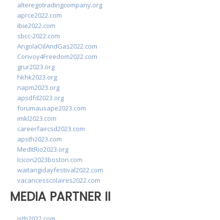
alteregotradingcompany.org
aprce2022.com
ibie2022.com
sbcc-2022.com
AngolaOilAndGas2022.com
Convoy4Freedom2022.com
grur2023.org
hkhk2023.org
napm2023.org
apsdfd2023.org
forumausape2023.com
imkl2023.com
careerfaircsd2023.com
apsth2023.com
MedItRio2023.org
lcicon2023boston.com
waitangidayfestival2022.com
vacancesscolaires2022.com
MEDIA PARTNER II
isth2022.com