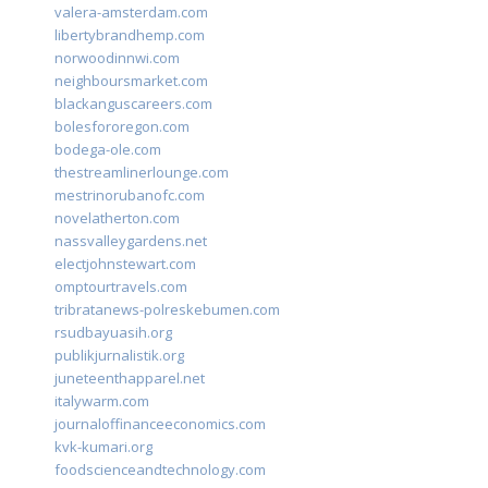
valera-amsterdam.com
libertybrandhemp.com
norwoodinnwi.com
neighboursmarket.com
blackanguscareers.com
bolesfororegon.com
bodega-ole.com
thestreamlinerlounge.com
mestrinorubanofc.com
novelatherton.com
nassvalleygardens.net
electjohnstewart.com
omptourtravels.com
tribratanews-polreskebumen.com
rsudbayuasih.org
publikjurnalistik.org
juneteenthapparel.net
italywarm.com
journaloffinanceeconomics.com
kvk-kumari.org
foodscienceandtechnology.com