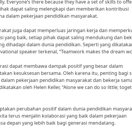
ly. Everyone’s there because they have a set of skills to offe
 pihak dapat saling melengkapi dan memberikan kontribusi
ma dalam pekerjaan pendidikan masyarakat.
rakat juga dapat memperluas jaringan kerja dan memperk
i yang baik, setiap pihak dapat saling mendukung dan bek
g dihadapi dalam dunia pendidikan. Seperti yang dikataka
tivational speaker terkenal, “Teamwork makes the dream wo
orasi dapat membawa dampak positif yang besar dalam
akan kesuksesan bersama. Oleh karena itu, penting bagi s
 dalam pekerjaan pendidikan masyarakat dan bekerja sam
katakan oleh Helen Keller, “Alone we can do so little; toge
iptakan perubahan positif dalam dunia pendidikan masyara
ita terus menjalin kolaborasi yang baik dalam pekerjaan
a depan yang lebih baik bagi generasi mendatang.