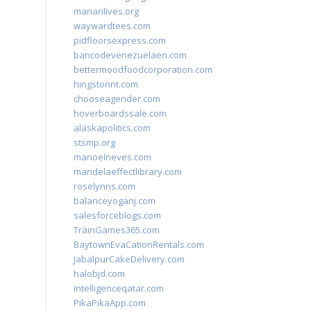
marianlives.org
waywardtees.com
pidfloorsexpress.com
bancodevenezuelaen.com
bettermoodfoodcorporation.com
hingstonnt.com
chooseagender.com
hoverboardssale.com
alaskapolitics.com
stsmp.org
manoelneves.com
mandelaeffectlibrary.com
roselynns.com
balanceyoganj.com
salesforceblogs.com
TrainGames365.com
BaytownEvaCationRentals.com
JabalpurCakeDelivery.com
halobjd.com
intelligenceqatar.com
PikaPikaApp.com