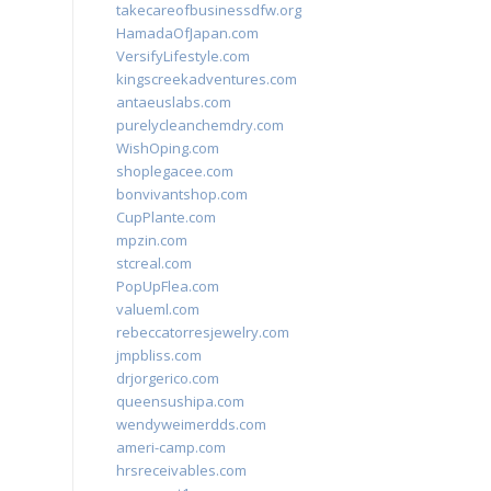
takecareofbusinessdfw.org
HamadaOfJapan.com
VersifyLifestyle.com
kingscreekadventures.com
antaeuslabs.com
purelycleanchemdry.com
WishOping.com
shoplegacee.com
bonvivantshop.com
CupPlante.com
mpzin.com
stcreal.com
PopUpFlea.com
valueml.com
rebeccatorresjewelry.com
jmpbliss.com
drjorgerico.com
queensushipa.com
wendyweimerdds.com
ameri-camp.com
hrsreceivables.com