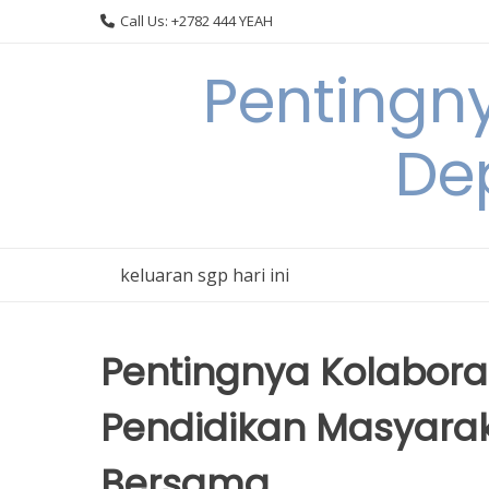
Skip
Call Us: +2782 444 YEAH
to
content
Pentingn
De
keluaran sgp hari ini
Pentingnya Kolabora
Pendidikan Masyara
Bersama