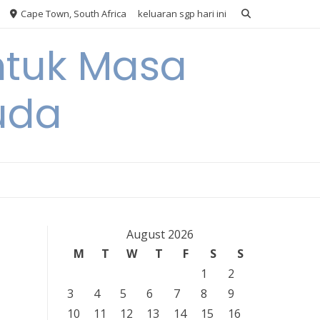
Cape Town, South Africa
keluaran sgp hari ini
ntuk Masa
uda
August 2026
M
T
W
T
F
S
S
1
2
3
4
5
6
7
8
9
10
11
12
13
14
15
16