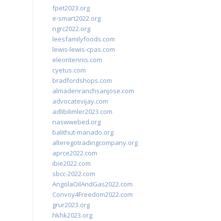
fpet2023.org
e-smart2022.org
ngrc2022.org
leesfamilyfoods.com
lewis-lewis-cpas.com
eleontennis.com
cyetus.com
bradfordshops.com
almadenranchsanjose.com
advocatevijay.com
adlibilimler2023.com
naswwebed.org
balithut-manado.org
alteregotradingcompany.org
aprce2022.com
ibie2022.com
sbcc-2022.com
AngolaOilAndGas2022.com
Convoy4Freedom2022.com
grur2023.org
hkhk2023.org