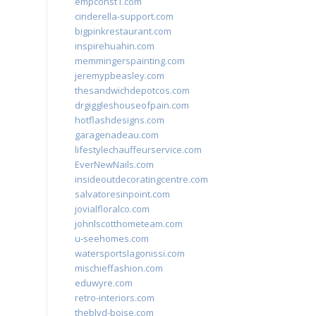
empconst1.com
cinderella-support.com
bigpinkrestaurant.com
inspirehuahin.com
memmingerspainting.com
jeremypbeasley.com
thesandwichdepotcos.com
drgiggleshouseofpain.com
hotflashdesigns.com
garagenadeau.com
lifestylechauffeurservice.com
EverNewNails.com
insideoutdecoratingcentre.com
salvatoresinpoint.com
jovialfloralco.com
johnlscotthometeam.com
u-seehomes.com
watersportslagonissi.com
mischieffashion.com
eduwyre.com
retro-interiors.com
theblvd-boise.com