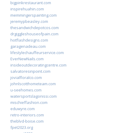
bigpinkrestaurant.com
inspirehuahin.com
memmingerspainting.com
jeremypbeasley.com
thesandwichdepotcos.com
drgiggleshouseofpain.com
hotflashdesigns.com
garagenadeau.com
lifestylechauffeurservice.com
EverNewNails.com
insideoutdecoratingcentre.com
salvatoresinpoint.com
jovialfloralco.com
johnlscotthometeam.com
u-seehomes.com
watersportslagonissi.com
mischieffashion.com
eduwyre.com
retro-interiors.com
theblvd-boise.com
fpet2023.org