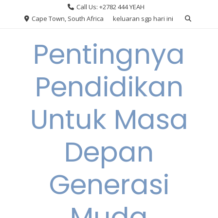
Skip
Call Us: +2782 444 YEAH
to
Cape Town, South Africa
keluaran sgp hari ini
content
Pentingnya
Pendidikan
Untuk Masa
Depan
Generasi
Muda