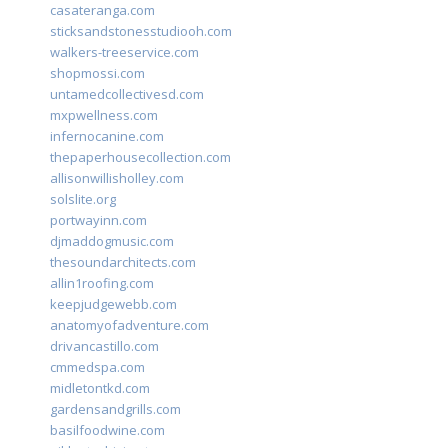
casateranga.com
sticksandstonesstudiooh.com
walkers-treeservice.com
shopmossi.com
untamedcollectivesd.com
mxpwellness.com
infernocanine.com
thepaperhousecollection.com
allisonwillisholley.com
solslite.org
portwayinn.com
djmaddogmusic.com
thesoundarchitects.com
allin1roofing.com
keepjudgewebb.com
anatomyofadventure.com
drivancastillo.com
cmmedspa.com
midletontkd.com
gardensandgrills.com
basilfoodwine.com