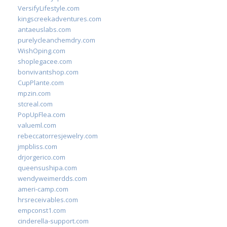
VersifyLifestyle.com
kingscreekadventures.com
antaeuslabs.com
purelycleanchemdry.com
WishOping.com
shoplegacee.com
bonvivantshop.com
CupPlante.com
mpzin.com
stcreal.com
PopUpFlea.com
valueml.com
rebeccatorresjewelry.com
jmpbliss.com
drjorgerico.com
queensushipa.com
wendyweimerdds.com
ameri-camp.com
hrsreceivables.com
empconst1.com
cinderella-support.com