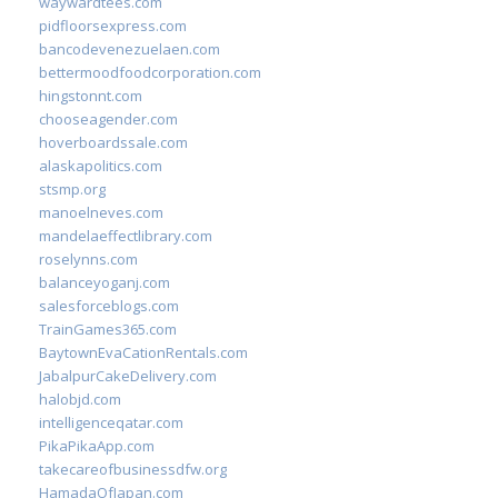
waywardtees.com
pidfloorsexpress.com
bancodevenezuelaen.com
bettermoodfoodcorporation.com
hingstonnt.com
chooseagender.com
hoverboardssale.com
alaskapolitics.com
stsmp.org
manoelneves.com
mandelaeffectlibrary.com
roselynns.com
balanceyoganj.com
salesforceblogs.com
TrainGames365.com
BaytownEvaCationRentals.com
JabalpurCakeDelivery.com
halobjd.com
intelligenceqatar.com
PikaPikaApp.com
takecareofbusinessdfw.org
HamadaOfJapan.com