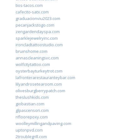
tios-tacos.com
cafecito-satx.com
graduacionviu2023.com
pecanjackstogo.com
zengardendayspa.com
sparklejewelryinc.com
ironcladtattoostudio.com
bruinshome.com
annascleaningsvc.com
wolfcitytattoo.com
oysterbayturkeytrot.com
lafronterarestauranteybar.com
lilyandrosetearoom.com
olivesburgberrypatch.com
theslushkids.com
giobastian.com
glpascensori.com
rifloorepoxy.com
woolleymillingandpaving.com
uptonpvd.com
2troublegrill.com