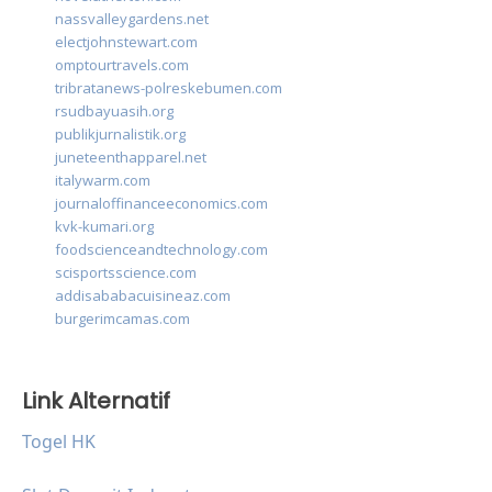
nassvalleygardens.net
electjohnstewart.com
omptourtravels.com
tribratanews-polreskebumen.com
rsudbayuasih.org
publikjurnalistik.org
juneteenthapparel.net
italywarm.com
journaloffinanceeconomics.com
kvk-kumari.org
foodscienceandtechnology.com
scisportsscience.com
addisababacuisineaz.com
burgerimcamas.com
Link Alternatif
Togel HK