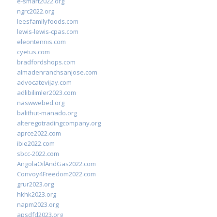
e-smart2022.org
ngrc2022.org
leesfamilyfoods.com
lewis-lewis-cpas.com
eleontennis.com
cyetus.com
bradfordshops.com
almadenranchsanjose.com
advocatevijay.com
adlibilimler2023.com
naswwebed.org
balithut-manado.org
alteregotradingcompany.org
aprce2022.com
ibie2022.com
sbcc-2022.com
AngolaOilAndGas2022.com
Convoy4Freedom2022.com
grur2023.org
hkhk2023.org
napm2023.org
apsdfd2023.org