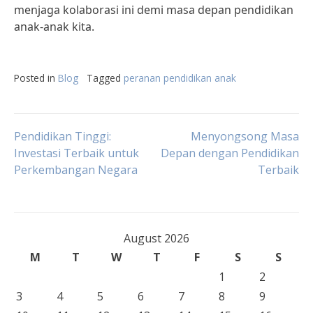
menjaga kolaborasi ini demi masa depan pendidikan
anak-anak kita.
Posted in
Blog
Tagged
peranan pendidikan anak
Post
Pendidikan Tinggi:
Menyongsong Masa
Investasi Terbaik untuk
Depan dengan Pendidikan
Perkembangan Negara
Terbaik
navigation
August 2026
M
T
W
T
F
S
S
1
2
3
4
5
6
7
8
9