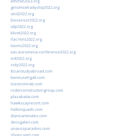
emchie2023.org
girisimselradyoloji2022.org
utcd2022.org
biosensor2022.org
ialp2022.org
klivet2022.org
ifac-hms2022.org
taoms2022.org
iias-euromena-conference2022.org
ivd2022.org
csity2022.org
ibsarstudyabroad.com
bennusehgall.com
tsecincinnati.com
roderconstructiongroup.com
plazabatai.com
hawkscayresort.com
hellonquads.com
diarioanimales.com
decogaleri.com
unavozparadios.com
shoes-vert.com