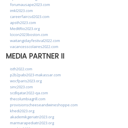
forumausape2023.com
imkl2023.com
careerfaircsd2023.com
apsth2023.com
MedItRio2023.org
lcicon2023boston.com
waitangidayfestival2022.com
vacancesscolaires2022.com
MEDIA PARTNER II
isth2022.com
p2b2pabi2023-makassar.com
wocfparis2023.org
sinc2023.com
scdlqatar2022-qa.com
thecolumbiagrill.com
provisionscheeseandwineshoppe.com
khedi2023.org
akademikgeriatri2023.org
marmarapediatri2023.org