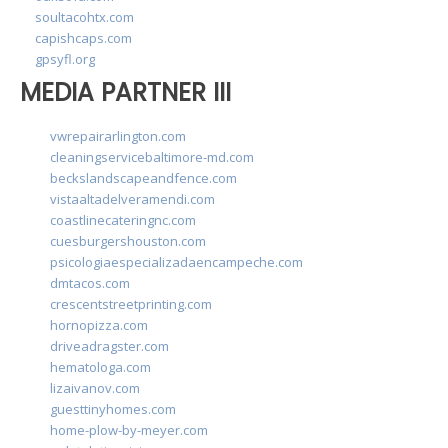
soultacohtx.com
capishcaps.com
gpsyfl.org
MEDIA PARTNER III
vwrepairarlington.com
cleaningservicebaltimore-md.com
beckslandscapeandfence.com
vistaaltadelveramendi.com
coastlinecateringnc.com
cuesburgershouston.com
psicologiaespecializadaencampeche.com
dmtacos.com
crescentstreetprinting.com
hornopizza.com
driveadragster.com
hematologa.com
lizaivanov.com
guesttinyhomes.com
home-plow-by-meyer.com