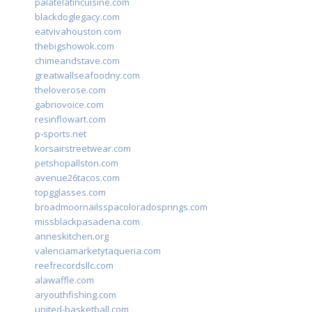
palatelatincuisine.com
blackdoglegacy.com
eatvivahouston.com
thebigshowok.com
chimeandstave.com
greatwallseafoodny.com
theloverose.com
gabriovoice.com
resinflowart.com
p-sports.net
korsairstreetwear.com
petshopallston.com
avenue26tacos.com
topgglasses.com
broadmoornailsspacoloradosprings.com
missblackpasadena.com
anneskitchen.org
valenciamarketytaqueria.com
reefrecordsllc.com
alawaffle.com
aryouthfishing.com
united-basketball.com