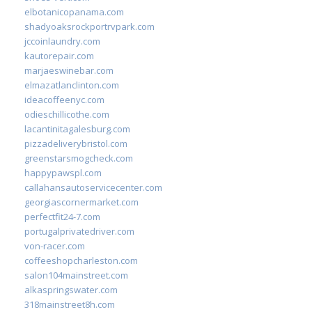
elbotanicopanama.com
shadyoaksrockportrvpark.com
jccoinlaundry.com
kautorepair.com
marjaeswinebar.com
elmazatlanclinton.com
ideacoffeenyc.com
odieschillicothe.com
lacantinitagalesburg.com
pizzadeliverybristol.com
greenstarsmogcheck.com
happypawspl.com
callahansautoservicecenter.com
georgiascornermarket.com
perfectfit24-7.com
portugalprivatedriver.com
von-racer.com
coffeeshopcharleston.com
salon104mainstreet.com
alkaspringswater.com
318mainstreet8h.com