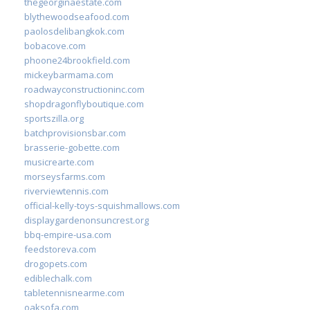
thegeorginaestate.com
blythewoodseafood.com
paolosdelibangkok.com
bobacove.com
phoone24brookfield.com
mickeybarmama.com
roadwayconstructioninc.com
shopdragonflyboutique.com
sportszilla.org
batchprovisionsbar.com
brasserie-gobette.com
musicrearte.com
morseysfarms.com
riverviewtennis.com
official-kelly-toys-squishmallows.com
displaygardenonsuncrest.org
bbq-empire-usa.com
feedstoreva.com
drogopets.com
ediblechalk.com
tabletennisnearme.com
oaksofa.com