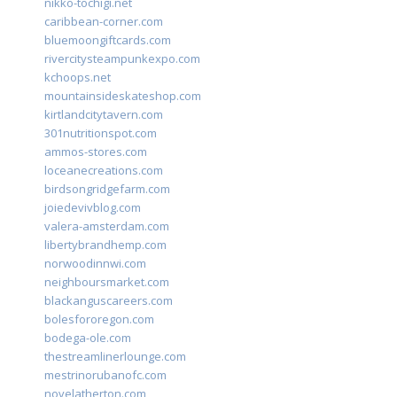
nikko-tochigi.net
caribbean-corner.com
bluemoongiftcards.com
rivercitysteampunkexpo.com
kchoops.net
mountainsideskateshop.com
kirtlandcitytavern.com
301nutritionspot.com
ammos-stores.com
loceanecreations.com
birdsongridgefarm.com
joiedevivblog.com
valera-amsterdam.com
libertybrandhemp.com
norwoodinnwi.com
neighboursmarket.com
blackanguscareers.com
bolesfororegon.com
bodega-ole.com
thestreamlinerlounge.com
mestrinorubanofc.com
novelatherton.com