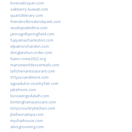
lovenailsspari.com
oakberry-kuwait.com
quartzliterary.com
friendsofbroderickpark.com
studiopiattellina.com
jannagrillspringfield.com
fujiyamacharleston.com
elpatronchardon.com
donglaishun-order.com
fiamc-rome2022.org
mariceworldessentials.com
lafisheriarestaurant.com
915jazzandmore.com
aguadulce-countryfair.com
jakehovis.com
bosswingsduluth.com
birminghamautocare.com
tonyscountrykitchen.com
jbellasnailspa.com
mychaihouse.com
alvisgrooming.com