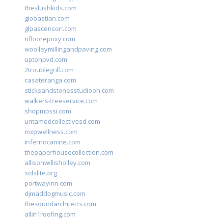
theslushkids.com
giobastian.com
glpascensori.com
rifloorepoxy.com
woolleymillingandpaving.com
uptonpvd.com
2troublegrill.com
casateranga.com
sticksandstonesstudiooh.com
walkers-treeservice.com
shopmossi.com
untamedcollectivesd.com
mxpwellness.com
infernocanine.com
thepaperhousecollection.com
allisonwillisholley.com
solslite.org
portwayinn.com
djmaddogmusic.com
thesoundarchitects.com
allin1roofing.com