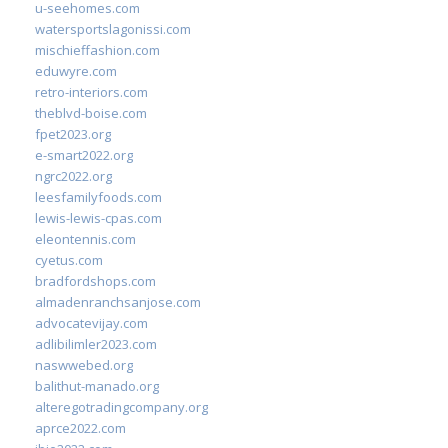
u-seehomes.com
watersportslagonissi.com
mischieffashion.com
eduwyre.com
retro-interiors.com
theblvd-boise.com
fpet2023.org
e-smart2022.org
ngrc2022.org
leesfamilyfoods.com
lewis-lewis-cpas.com
eleontennis.com
cyetus.com
bradfordshops.com
almadenranchsanjose.com
advocatevijay.com
adlibilimler2023.com
naswwebed.org
balithut-manado.org
alteregotradingcompany.org
aprce2022.com