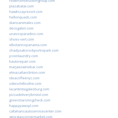
roderconstructiongroup.com
plazabatai.com
hawkscayresort.com
hellonquads.com
diarioanimales.com
decogaleri.com
unavozparadios.com
shoes-vert.com
elbotanicopanama.com
shadyoaksrockportrvpark.com
jccoinlaundry.com
kautorepair.com
marjaeswinebar.com
elmazatlanclinton.com
ideacoffeenyc.com
odieschillicothe.com
lacantinitagalesburg.com
pizzadeliverybristol.com
greenstarsmogcheck.com
happypawspl.com
callahansautoservicecenter.com
georgiascornermarket.com