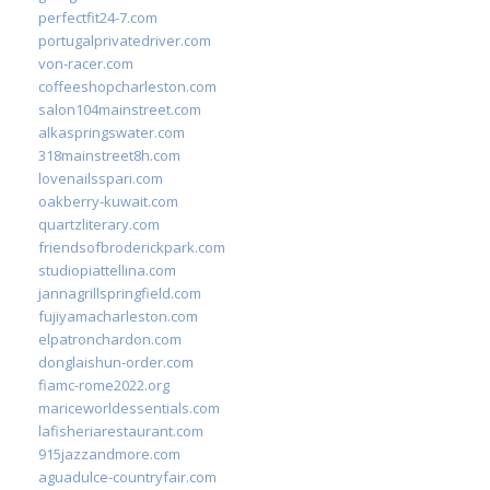
perfectfit24-7.com
portugalprivatedriver.com
von-racer.com
coffeeshopcharleston.com
salon104mainstreet.com
alkaspringswater.com
318mainstreet8h.com
lovenailsspari.com
oakberry-kuwait.com
quartzliterary.com
friendsofbroderickpark.com
studiopiattellina.com
jannagrillspringfield.com
fujiyamacharleston.com
elpatronchardon.com
donglaishun-order.com
fiamc-rome2022.org
mariceworldessentials.com
lafisheriarestaurant.com
915jazzandmore.com
aguadulce-countryfair.com