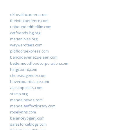
okhealthcareers.com
theintexperience.com
unboundedthefilm.com
catfriends-bg.org
marianlives.org
waywardtees.com
pidfloorsexpress.com
bancodevenezuelaen.com
bettermoodfoodcorporation.com
hingstonnt.com
chooseagender.com
hoverboardssale.com
alaskapolitics.com
stsmp.org
manoelneves.com
mandelaeffectlibrary.com
roselynns.com
balanceyoganj.com
salesforceblogs.com