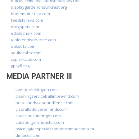
official-kelly-toys-squishmallows.com
displaygardenonsuncrest.org
bbq-empire-usa.com
feedstoreva.com
drogopets.com
ediblechalk.com
tabletennisnearme.com
oaksofa.com
soultacohtx.com
capishcaps.com
gpsyfl.org
MEDIA PARTNER III
vwrepairarlington.com
cleaningservicebaltimore-md.com
beckslandscapeandfence.com
vistaaltadelveramendi.com
coastlinecateringnc.com
cuesburgershouston.com
psicologiaespecializadaencampeche.com
dmtacos.com