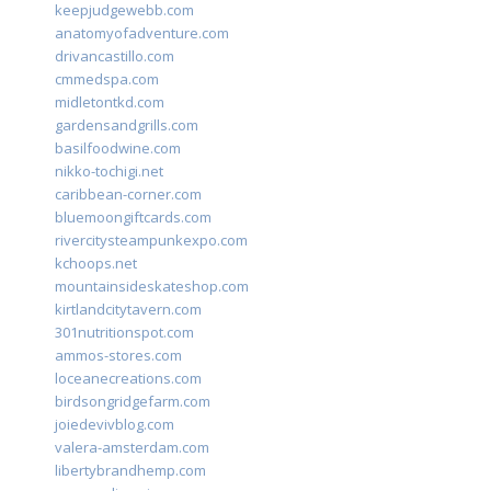
keepjudgewebb.com
anatomyofadventure.com
drivancastillo.com
cmmedspa.com
midletontkd.com
gardensandgrills.com
basilfoodwine.com
nikko-tochigi.net
caribbean-corner.com
bluemoongiftcards.com
rivercitysteampunkexpo.com
kchoops.net
mountainsideskateshop.com
kirtlandcitytavern.com
301nutritionspot.com
ammos-stores.com
loceanecreations.com
birdsongridgefarm.com
joiedevivblog.com
valera-amsterdam.com
libertybrandhemp.com