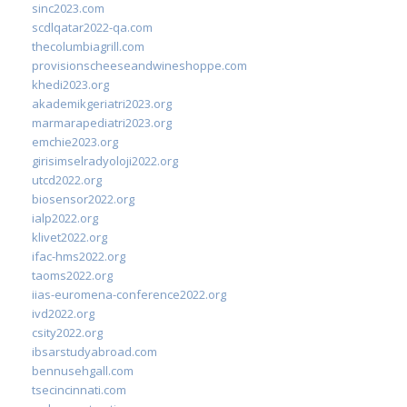
sinc2023.com
scdlqatar2022-qa.com
thecolumbiagrill.com
provisionscheeseandwineshoppe.com
khedi2023.org
akademikgeriatri2023.org
marmarapediatri2023.org
emchie2023.org
girisimselradyoloji2022.org
utcd2022.org
biosensor2022.org
ialp2022.org
klivet2022.org
ifac-hms2022.org
taoms2022.org
iias-euromena-conference2022.org
ivd2022.org
csity2022.org
ibsarstudyabroad.com
bennusehgall.com
tsecincinnati.com