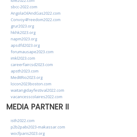
ibie2022.com
sbcc-2022.com
AngolaOilAndGas2022.com
Convoy4Freedom2022.com
grur2023.org
hkhk2023.org
napm2023.org
apsdfd2023.org
forumausape2023.com
imkl2023.com
careerfaircsd2023.com
apsth2023.com
MedItRio2023.org
lcicon2023boston.com
waitangidayfestival2022.com
vacancesscolaires2022.com
MEDIA PARTNER II
isth2022.com
p2b2pabi2023-makassar.com
wocfparis2023.org