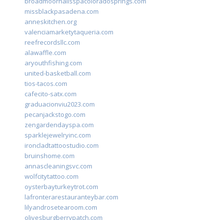
broadmoornailsspacoloradosprings.com
missblackpasadena.com
anneskitchen.org
valenciamarketytaqueria.com
reefrecordsllc.com
alawaffle.com
aryouthfishing.com
united-basketball.com
tios-tacos.com
cafecito-satx.com
graduacionviu2023.com
pecanjackstogo.com
zengardendayspa.com
sparklejewelryinc.com
ironcladtattoostudio.com
bruinshome.com
annascleaningsvc.com
wolfcitytattoo.com
oysterbayturkeytrot.com
lafronterarestauranteybar.com
lilyandrosetearoom.com
olivesburgberrypatch.com