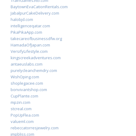
TrainGames365.com
BaytownEvaCationRentals.com
JabalpurCakeDelivery.com
halobjd.com
intelligenceqatar.com
PikaPikaApp.com
takecareofbusinessdfw.org
HamadaOfJapan.com
VersifyLifestyle.com
kingscreekadventures.com
antaeuslabs.com
purelycleanchemdry.com
WishOping.com
shoplegacee.com
bonvivantshop.com
CupPlante.com
mpzin.com
stcreal.com
PopUpFlea.com
valueml.com
rebeccatorresjewelry.com
jmpbliss.com