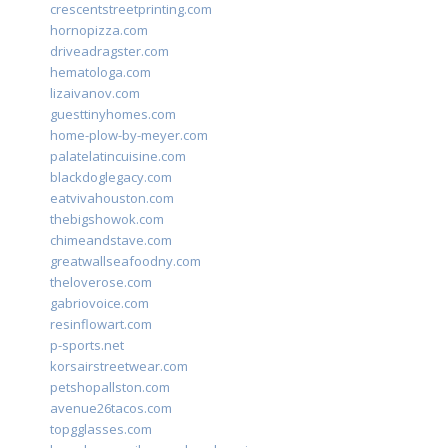
crescentstreetprinting.com
hornopizza.com
driveadragster.com
hematologa.com
lizaivanov.com
guesttinyhomes.com
home-plow-by-meyer.com
palatelatincuisine.com
blackdoglegacy.com
eatvivahouston.com
thebigshowok.com
chimeandstave.com
greatwallseafoodny.com
theloverose.com
gabriovoice.com
resinflowart.com
p-sports.net
korsairstreetwear.com
petshopallston.com
avenue26tacos.com
topgglasses.com