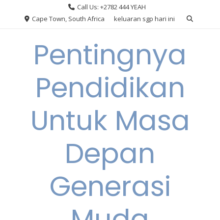
Skip
Call Us: +2782 444 YEAH
to
Cape Town, South Africa
keluaran sgp hari ini
content
Pentingnya
Pendidikan
Untuk Masa
Depan
Generasi
Muda