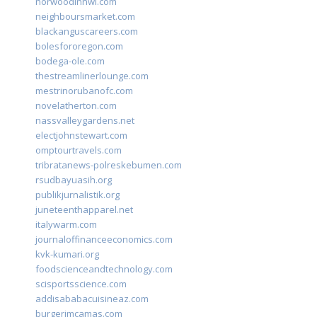
norwoodinnwi.com
neighboursmarket.com
blackanguscareers.com
bolesfororegon.com
bodega-ole.com
thestreamlinerlounge.com
mestrinorubanofc.com
novelatherton.com
nassvalleygardens.net
electjohnstewart.com
omptourtravels.com
tribratanews-polreskebumen.com
rsudbayuasih.org
publikjurnalistik.org
juneteenthapparel.net
italywarm.com
journaloffinanceeconomics.com
kvk-kumari.org
foodscienceandtechnology.com
scisportsscience.com
addisababacuisineaz.com
burgerimcamas.com