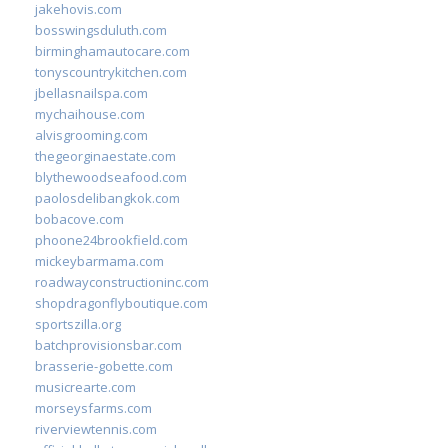
jakehovis.com
bosswingsduluth.com
birminghamautocare.com
tonyscountrykitchen.com
jbellasnailspa.com
mychaihouse.com
alvisgrooming.com
thegeorginaestate.com
blythewoodseafood.com
paolosdelibangkok.com
bobacove.com
phoone24brookfield.com
mickeybarmama.com
roadwayconstructioninc.com
shopdragonflyboutique.com
sportszilla.org
batchprovisionsbar.com
brasserie-gobette.com
musicrearte.com
morseysfarms.com
riverviewtennis.com