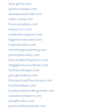
drjorgerico.com
queensushipa.com
wendyweimerdds.com
ameri-camp.com
hrsreceivables.com
empconst1.com
cinderella-support.com
bigpinkrestaurant.com
inspirehuahin.com
memmingerspainting.com
jeremypbeasley.com
thesandwichdepotcos.com
drgiggleshouseofpain.com
hotflashdesigns.com
garagenadeau.com
lifestylechauffeurservice.com
EverNewNails.com
insideoutdecoratingcentre.com
salvatoresinpoint.com
jovialfloralco.com
johnlscotthometeam.com