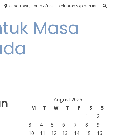
Cape Town, South Africa
keluaran sgp hari ini
ntuk Masa
uda
an
August 2026
M
T
W
T
F
S
S
1
2
3
4
5
6
7
8
9
10
11
12
13
14
15
16