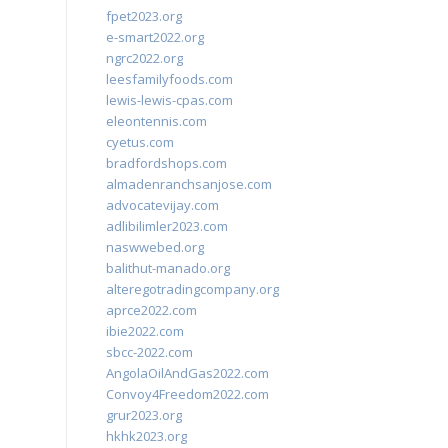
fpet2023.org
e-smart2022.org
ngrc2022.org
leesfamilyfoods.com
lewis-lewis-cpas.com
eleontennis.com
cyetus.com
bradfordshops.com
almadenranchsanjose.com
advocatevijay.com
adlibilimler2023.com
naswwebed.org
balithut-manado.org
alteregotradingcompany.org
aprce2022.com
ibie2022.com
sbcc-2022.com
AngolaOilAndGas2022.com
Convoy4Freedom2022.com
grur2023.org
hkhk2023.org