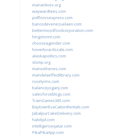
marianlives.org
waywardtees.com
pidfloorsexpress.com
bancodevenezuelaen.com
bettermoodfoodcorporation.com
hingstonnt.com
chooseagender.com
hoverboardssale.com
alaskapolitics.com
stsmp.org
manoelneves.com
mandelaeffectlibrary.com
roselynns.com
balanceyoganj.com
salesforceblogs.com
TrainGames365.com
BaytownEvaCationRentals.com
JabalpurCakeDelivery.com
halobjd.com
intelligenceqatar.com
PikaPikaApp.com