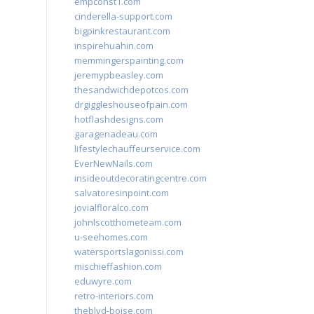
empconst1.com
cinderella-support.com
bigpinkrestaurant.com
inspirehuahin.com
memmingerspainting.com
jeremypbeasley.com
thesandwichdepotcos.com
drgiggleshouseofpain.com
hotflashdesigns.com
garagenadeau.com
lifestylechauffeurservice.com
EverNewNails.com
insideoutdecoratingcentre.com
salvatoresinpoint.com
jovialfloralco.com
johnlscotthometeam.com
u-seehomes.com
watersportslagonissi.com
mischieffashion.com
eduwyre.com
retro-interiors.com
theblvd-boise.com