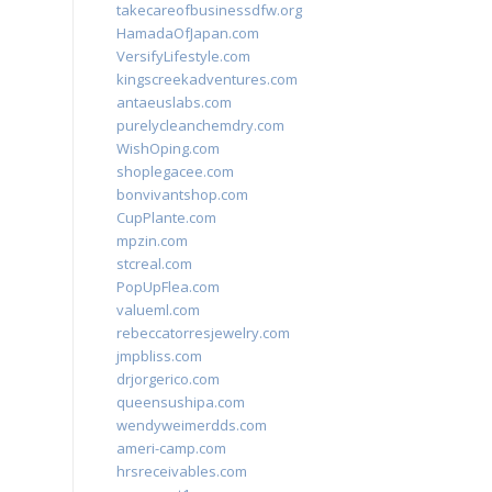
takecareofbusinessdfw.org
HamadaOfJapan.com
VersifyLifestyle.com
kingscreekadventures.com
antaeuslabs.com
purelycleanchemdry.com
WishOping.com
shoplegacee.com
bonvivantshop.com
CupPlante.com
mpzin.com
stcreal.com
PopUpFlea.com
valueml.com
rebeccatorresjewelry.com
jmpbliss.com
drjorgerico.com
queensushipa.com
wendyweimerdds.com
ameri-camp.com
hrsreceivables.com