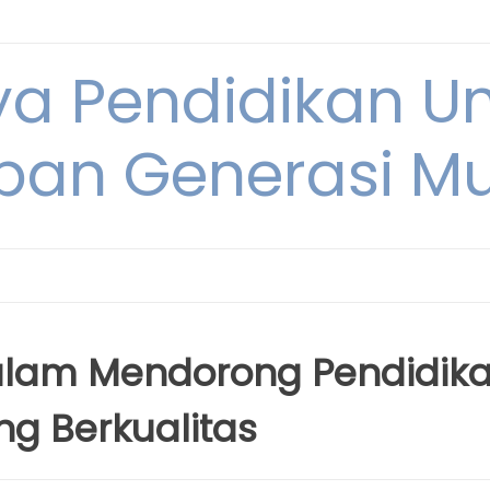
ya Pendidikan U
pan Generasi M
alam Mendorong Pendidik
ng Berkualitas