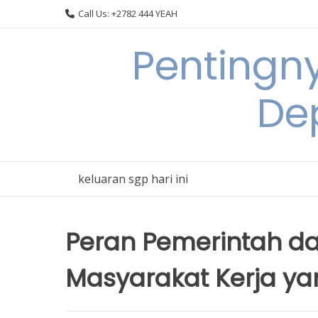
Skip
Call Us: +2782 444 YEAH
to
content
Pentingn
De
keluaran sgp hari ini
Peran Pemerintah d
Masyarakat Kerja ya