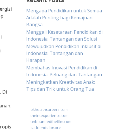
Recent Posts
ergizi
Mengapa Pendidikan untuk Semua
pi
Adalah Penting bagi Kemajuan
Bangsa
Menggali Kesetaraan Pendidikan di
i
Indonesia: Tantangan dan Solusi
Mewujudkan Pendidikan Inklusif di
i
Indonesia: Tantangan dan
Harapan
Membahas Inovasi Pendidikan di
Indonesia: Peluang dan Tantangan
Meningkatkan Kreativitas Anak:
Tips dan Trik untuk Orang Tua
 Di
n
anan,
okhealthcareers.com
theintexperience.com
unboundedthefilm.com
ropis
catfriends-bg.org