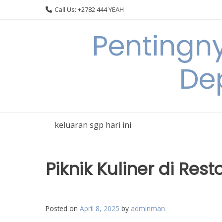
Skip
Call Us: +2782 444 YEAH
to
content
Pentingn
De
keluaran sgp hari ini
Piknik Kuliner di Rest
Posted on
April 8, 2025
by
adminman