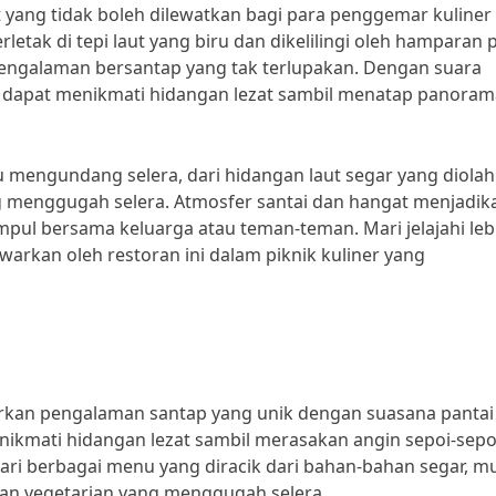
at yang tidak boleh dilewatkan bagi para penggemar kuliner
letak di tepi laut yang biru dan dikelilingi oleh hamparan p
pengalaman bersantap yang tak terlupakan. Dengan suara
apat menikmati hidangan lezat sambil menatap panorama
nu mengundang selera, dari hidangan laut segar yang diolah
 menggugah selera. Atmosfer santai dan hangat menjadik
umpul bersama keluarga atau teman-teman. Mari jelajahi leb
warkan oleh restoran ini dalam piknik kuliner yang
awarkan pengalaman santap yang unik dengan suasana pantai
kmati hidangan lezat sambil merasakan angin sepoi-sepo
i berbagai menu yang diracik dari bahan-bahan segar, mu
ihan vegetarian yang menggugah selera.