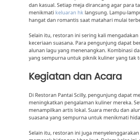
dan kasual. Setiap meja dirancang agar par
menikmati
keluaran hk
langsung. Lampu-lampu
hangat dan romantis saat matahari mulai ter
Selain itu, restoran ini sering kali mengadak
keceriaan suasana. Para pengunjung dapat be
alunan lagu yang menenangkan. Kombinasi dari
yang sempurna untuk piknik kuliner yang tak t
Kegiatan dan Acara
Di Restoran Pantai Scilly, pengunjung dapat 
meningkatkan pengalaman kuliner mereka. Seti
menampilkan artis lokal. Suara merdu dan alu
suasana yang sempurna untuk menikmati hidan
Selain itu, restoran ini juga menyelenggarak