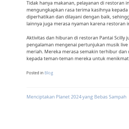
Tidak hanya makanan, pelayanan di restoran 
mengungkapkan rasa terima kasihnya kepada 
diperhatikan dan dilayani dengan baik, sehin
lainnya juga merasa nyaman karena restoran 
Aktivitas dan hiburan di restoran Pantai Scill
pengalaman mengenai pertunjukan musik live 
meriah. Mereka merasa semakin terhibur dan m
kepada teman-teman mereka untuk menikmati p
Posted in
Blog
Post
Menciptakan Planet 2024 yang Bebas Sampah
navigation