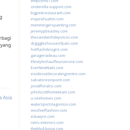
empconst1.com
cinderella-support.com
bigpinkrestaurant.com
ng
inspirehuahin.com
memmingerspainting.com
jeremypbeasley.com
thesandwichdepotcos.com
erbagi
drgiggleshouseofpain.com
 yang
hotflashdesigns.com
garagenadeau.com
lifestylechauffeurservice.com
EverNewNails.com
insideoutdecoratingcentre.com
salvatoresinpoint.com
jovialfloralco.com
johnlscotthometeam.com
a Asia
u-seehomes.com
watersportslagonissi.com
mischieffashion.com
eduwyre.com
retro-interiors.com
theblvd-boise.com