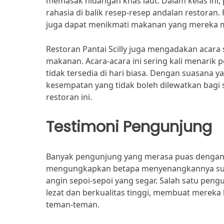
memasak hidangan khas laut. Dalam kelas ini, 
rahasia di balik resep-resep andalan restora
juga dapat menikmati makanan yang mereka m
Restoran Pantai Scilly juga mengadakan acara s
makanan. Acara-acara ini sering kali menarik
tidak tersedia di hari biasa. Dengan suasana 
kesempatan yang tidak boleh dilewatkan bagi s
restoran ini.
Testimoni Pengunjung
Banyak pengunjung yang merasa puas dengan p
mengungkapkan betapa menyenangkannya suas
angin sepoi-sepoi yang segar. Salah satu pe
lezat dan berkualitas tinggi, membuat merek
teman-teman.