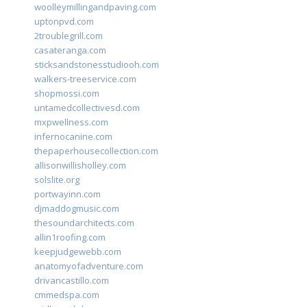
woolleymillingandpaving.com
uptonpvd.com
2troublegrill.com
casateranga.com
sticksandstonesstudiooh.com
walkers-treeservice.com
shopmossi.com
untamedcollectivesd.com
mxpwellness.com
infernocanine.com
thepaperhousecollection.com
allisonwillisholley.com
solslite.org
portwayinn.com
djmaddogmusic.com
thesoundarchitects.com
allin1roofing.com
keepjudgewebb.com
anatomyofadventure.com
drivancastillo.com
cmmedspa.com