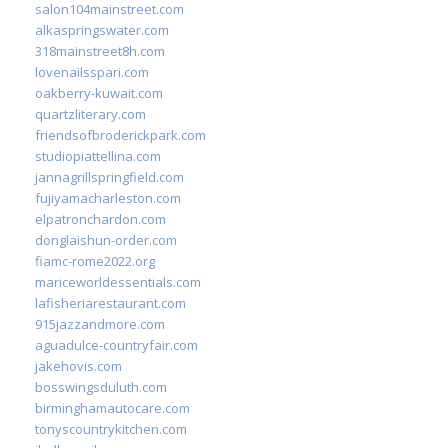
salon104mainstreet.com
alkaspringswater.com
318mainstreet8h.com
lovenailsspari.com
oakberry-kuwait.com
quartzliterary.com
friendsofbroderickpark.com
studiopiattellina.com
jannagrillspringfield.com
fujiyamacharleston.com
elpatronchardon.com
donglaishun-order.com
fiamc-rome2022.org
mariceworldessentials.com
lafisheriarestaurant.com
915jazzandmore.com
aguadulce-countryfair.com
jakehovis.com
bosswingsduluth.com
birminghamautocare.com
tonyscountrykitchen.com