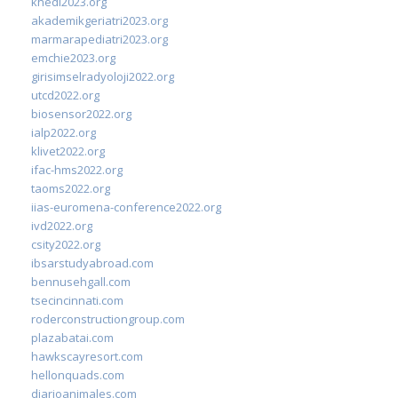
khedi2023.org
akademikgeriatri2023.org
marmarapediatri2023.org
emchie2023.org
girisimselradyoloji2022.org
utcd2022.org
biosensor2022.org
ialp2022.org
klivet2022.org
ifac-hms2022.org
taoms2022.org
iias-euromena-conference2022.org
ivd2022.org
csity2022.org
ibsarstudyabroad.com
bennusehgall.com
tsecincinnati.com
roderconstructiongroup.com
plazabatai.com
hawkscayresort.com
hellonquads.com
diarioanimales.com