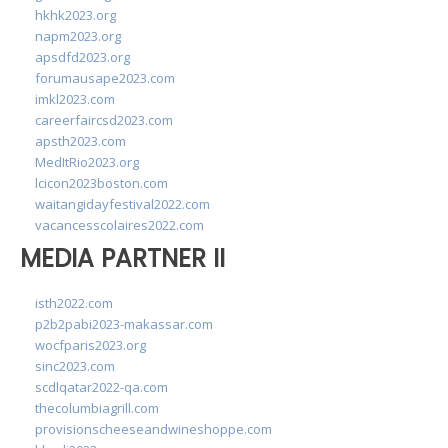
hkhk2023.org
napm2023.org
apsdfd2023.org
forumausape2023.com
imkl2023.com
careerfaircsd2023.com
apsth2023.com
MedItRio2023.org
lcicon2023boston.com
waitangidayfestival2022.com
vacancesscolaires2022.com
MEDIA PARTNER II
isth2022.com
p2b2pabi2023-makassar.com
wocfparis2023.org
sinc2023.com
scdlqatar2022-qa.com
thecolumbiagrill.com
provisionscheeseandwineshoppe.com