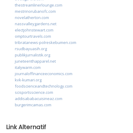
thestreamlinerlounge.com
mestrinorubanofc.com
novelatherton.com
nassvalleygardens.net
electjohnstewart.com
omptourtravels.com
tribratanews-polreskebumen.com
rsudbayuasih.org
publikjurnalistik.org
juneteenthapparel.net
italywarm.com
journaloffinanceeconomics.com
kvk-kumari.org
foodscienceandtechnology.com
scisportsscience.com
addisababacuisineaz.com
burgerimcamas.com
Link Alternatif