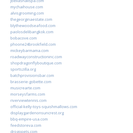
jbellasnailspa.com
mychaihouse.com
alvisgrooming.com
thegeorginaestate.com
blythewoodseafood.com
paolosdelibangkok.com
bobacove.com
phoone24brookfield.com
mickeybarmama.com
roadwayconstructioninc.com
shopdragonflyboutique.com
sportszilla.org
batchprovisionsbar.com
brasserie-gobette.com
musicrearte.com
morseysfarms.com
riverviewtennis.com
official-kelly-toys-squishmallows.com
displaygardenonsuncrest.org
bbq-empire-usa.com
feedstoreva.com
drogopets.com