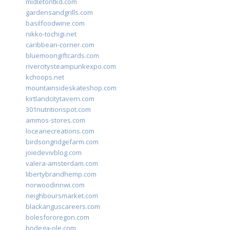
midletontkd.com
gardensandgrills.com
basilfoodwine.com
nikko-tochigi.net
caribbean-corner.com
bluemoongiftcards.com
rivercitysteampunkexpo.com
kchoops.net
mountainsideskateshop.com
kirtlandcitytavern.com
301nutritionspot.com
ammos-stores.com
loceanecreations.com
birdsongridgefarm.com
joiedevivblog.com
valera-amsterdam.com
libertybrandhemp.com
norwoodinnwi.com
neighboursmarket.com
blackanguscareers.com
bolesfororegon.com
bodega-ole.com