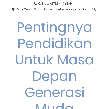
Skip
Call Us: +2782 444 YEAH
to
Cape Town, South Africa
keluaran sgp hari ini
content
Pentingnya
Pendidikan
Untuk Masa
Depan
Generasi
Muda