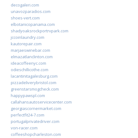
decogaleri.com
unavozparadios.com
shoes-vert.com
elbotanicopanama.com
shadyoaksrockportrvpark.com
jccoinlaundry.com
kautorepair.com
marjaeswinebar.com
elmazatlanclinton.com
ideacoffeenyc.com
odieschillicothe.com
lacantinitagalesburg.com
pizzadeliverybristol.com
greenstarsmogcheck.com
happypawspl.com
callahansautoservicecenter.com
georgiascornermarket.com
perfectfit24-7.com
portugalprivatedriver.com
von-racer.com
coffeeshopcharleston.com