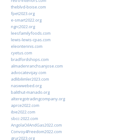
retro-interiors.com
theblvd-boise.com
fpet2023.org
e-smart2022.org
ngrc2022.org
leesfamilyfoods.com
lewis-lewis-cpas.com
eleontennis.com
cyetus.com
bradfordshops.com
almadenranchsanjose.com
advocatevijay.com
adlibilimler2023.com
naswwebed.org
balithut-manado.org
alteregotradingcompany.org
aprce2022.com
ibie2022.com
sbcc-2022.com
AngolaOilAndGas2022.com
Convoy4Freedom2022.com
grur2023.org