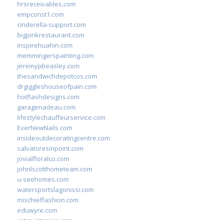
hrsreceivables.com
empconst1.com
cinderella-support.com
bigpinkrestaurant.com
inspirehuahin.com
memmingerspainting.com
jeremypbeasley.com
thesandwichdepotcos.com
drgiggleshouseofpain.com
hotflashdesigns.com
garagenadeau.com
lifestylechauffeurservice.com
EverNewNails.com
insideoutdecoratingcentre.com
salvatoresinpoint.com
jovialfloralco.com
johnlscotthometeam.com
u-seehomes.com
watersportslagonissi.com
mischieffashion.com
eduwyre.com