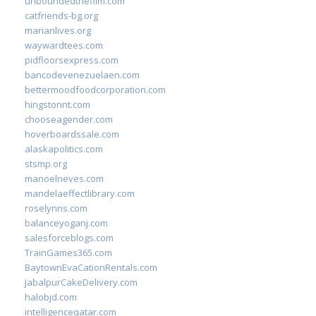
unboundedthefilm.com
catfriends-bg.org
marianlives.org
waywardtees.com
pidfloorsexpress.com
bancodevenezuelaen.com
bettermoodfoodcorporation.com
hingstonnt.com
chooseagender.com
hoverboardssale.com
alaskapolitics.com
stsmp.org
manoelneves.com
mandelaeffectlibrary.com
roselynns.com
balanceyoganj.com
salesforceblogs.com
TrainGames365.com
BaytownEvaCationRentals.com
JabalpurCakeDelivery.com
halobjd.com
intelligenceqatar.com