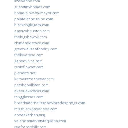
lizaivanov.com
guesttinyhomes.com
home-plow-by-meyer.com
palatelatincuisine.com
blackdoglegacy.com
eatvivahouston.com
thebigshowok.com
chimeandstave.com
greatwallseafoodny.com
theloverose.com
gabriovoice.com
resinflowart.com
p-sports.net
korsairstreetwear.com
petshopallston.com
avenue26tacos.com
topgglasses.com
broadmoornailsspacoloradosprings.com
missblackpasadena.com
anneskitchen.org
valenciamarketytaqueria.com
reefrecordsllc.com