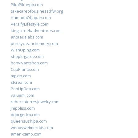
PikaPikaApp.com
takecareofbusinessdfw.org
HamadaOfJapan.com
VersifyLifestyle.com
kingscreekadventures.com
antaeuslabs.com
purelycleanchemdry.com
WishOping.com
shoplegacee.com
bonvivantshop.com
CupPlante.com
mpzin.com
stcreal.com
PopUpFlea.com
valueml.com
rebeccatorresjewelry.com
jmpbliss.com
drjorgerico.com
queensushipa.com
wendyweimerdds.com
ameri-camp.com