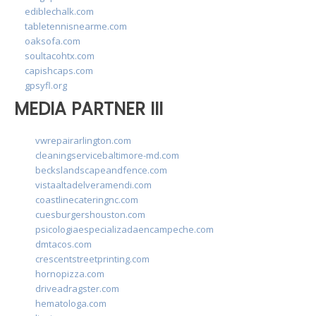
ediblechalk.com
tabletennisnearme.com
oaksofa.com
soultacohtx.com
capishcaps.com
gpsyfl.org
MEDIA PARTNER III
vwrepairarlington.com
cleaningservicebaltimore-md.com
beckslandscapeandfence.com
vistaaltadelveramendi.com
coastlinecateringnc.com
cuesburgershouston.com
psicologiaespecializadaencampeche.com
dmtacos.com
crescentstreetprinting.com
hornopizza.com
driveadragster.com
hematologa.com