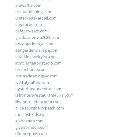
alawaffle.com
aryouthfishing.com
united-basketball.com
tios-tacos.com
cafecito-satx.com
graduacionviu2023.com
pecanjackstogo.com
zengardendayspa.com
sparklejewelryinc.com
ironcladtattoostudio.com
bruinshome.com
annascleaningsvc.com
wolfcitytattoo.com
oysterbayturkeytrot.com
lafronterarestauranteybar.com
lilyandrosetearoom.com
olivesburgberrypatch.com
theslushkids.com
giobastian.com
glpascensori.com
rifloorepoxy.com