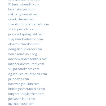
318mainstreet8h.com
lovenailsspari.com
oakberry-kuwait.com
quartzliterary.com
friendsofbroderickpark.com
studiopiattellina.com
jannagrillspringfield.com
fujiyamacharleston.com
elpatronchardon.com
donglaishun-order.com
fiamc-rome2022.org
mariceworldessentials.com
lafisheriarestaurant.com
915jazzandmore.com
aguadulce-countryfair.com
jakehovis.com
bosswingsduluth.com
birminghamautocare.com
tonyscountrykitchen.com
jbellasnailspa.com
mychaihouse.com