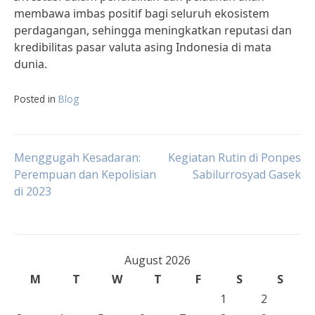
membawa imbas positif bagi seluruh ekosistem
perdagangan, sehingga meningkatkan reputasi dan
kredibilitas pasar valuta asing Indonesia di mata
dunia.
Posted in
Blog
Post
Menggugah Kesadaran:
Kegiatan Rutin di Ponpes
Perempuan dan Kepolisian
Sabilurrosyad Gasek
di 2023
navigation
August 2026
M
T
W
T
F
S
S
1
2