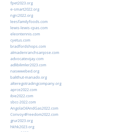
fpet2023.org
e-smart2022.org
ngrc2022.org
leesfamilyfoods.com
lewis-lewis-cpas.com
eleontennis.com
cyetus.com
bradfordshops.com
almadenranchsanjose.com
advocatevijay.com
adlibilimler2023.com
naswwebed.org
balithut-manado.org
alteregotradingcompany.org
aprce2022.com
ibie2022.com
sbcc-2022.com
AngolaOilAndGas2022.com
Convoy4Freedom2022.com
grur2023.org
hkhk2023.org