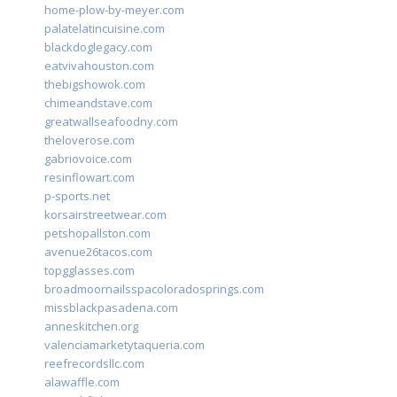
home-plow-by-meyer.com
palatelatincuisine.com
blackdoglegacy.com
eatvivahouston.com
thebigshowok.com
chimeandstave.com
greatwallseafoodny.com
theloverose.com
gabriovoice.com
resinflowart.com
p-sports.net
korsairstreetwear.com
petshopallston.com
avenue26tacos.com
topgglasses.com
broadmoornailsspacoloradosprings.com
missblackpasadena.com
anneskitchen.org
valenciamarketytaqueria.com
reefrecordsllc.com
alawaffle.com