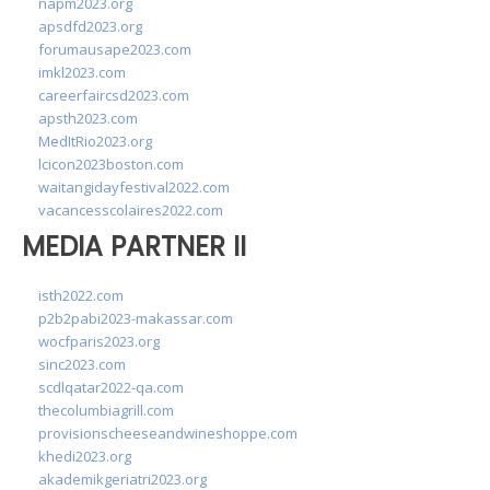
napm2023.org
apsdfd2023.org
forumausape2023.com
imkl2023.com
careerfaircsd2023.com
apsth2023.com
MedItRio2023.org
lcicon2023boston.com
waitangidayfestival2022.com
vacancesscolaires2022.com
MEDIA PARTNER II
isth2022.com
p2b2pabi2023-makassar.com
wocfparis2023.org
sinc2023.com
scdlqatar2022-qa.com
thecolumbiagrill.com
provisionscheeseandwineshoppe.com
khedi2023.org
akademikgeriatri2023.org