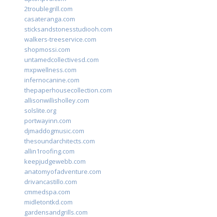
2troublegrill.com
casateranga.com
sticksandstonesstudiooh.com
walkers-treeservice.com
shopmossi.com
untamedcollectivesd.com
mxpwellness.com
infernocanine.com
thepaperhousecollection.com
allisonwillisholley.com
solslite.org
portwayinn.com
djmaddogmusic.com
thesoundarchitects.com
allin1roofing.com
keepjudgewebb.com
anatomyofadventure.com
drivancastillo.com
cmmedspa.com
midletontkd.com
gardensandgrills.com