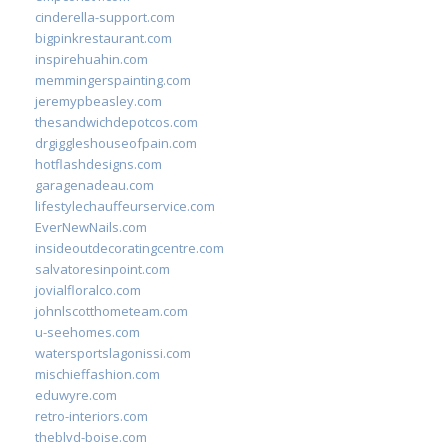
cinderella-support.com
bigpinkrestaurant.com
inspirehuahin.com
memmingerspainting.com
jeremypbeasley.com
thesandwichdepotcos.com
drgiggleshouseofpain.com
hotflashdesigns.com
garagenadeau.com
lifestylechauffeurservice.com
EverNewNails.com
insideoutdecoratingcentre.com
salvatoresinpoint.com
jovialfloralco.com
johnlscotthometeam.com
u-seehomes.com
watersportslagonissi.com
mischieffashion.com
eduwyre.com
retro-interiors.com
theblvd-boise.com