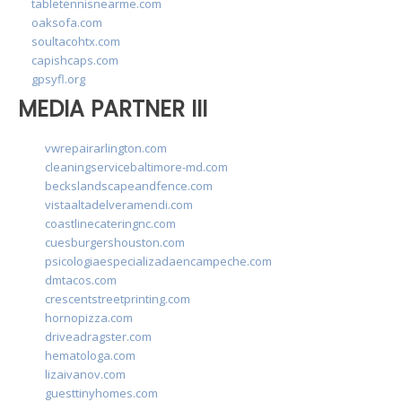
tabletennisnearme.com
oaksofa.com
soultacohtx.com
capishcaps.com
gpsyfl.org
MEDIA PARTNER III
vwrepairarlington.com
cleaningservicebaltimore-md.com
beckslandscapeandfence.com
vistaaltadelveramendi.com
coastlinecateringnc.com
cuesburgershouston.com
psicologiaespecializadaencampeche.com
dmtacos.com
crescentstreetprinting.com
hornopizza.com
driveadragster.com
hematologa.com
lizaivanov.com
guesttinyhomes.com