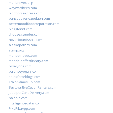
marianlives.org
waywardtees.com
pidfloorsexpress.com
bancodevenezuelaen.com
bettermoodfoodcorporation.com
hingstonnt.com
chooseagender.com
hoverboardssale.com
alaskapolitics.com
stsmp.org
manoelneves.com
mandelaeffectlibrary.com
roselynns.com
balanceyoganj.com
salesforceblogs.com
TrainGames365.com
BaytownEvaCationRentals.com
JabalpurCakeDelivery.com
halobjd.com
intelligenceqatar.com
PikaPikaApp.com