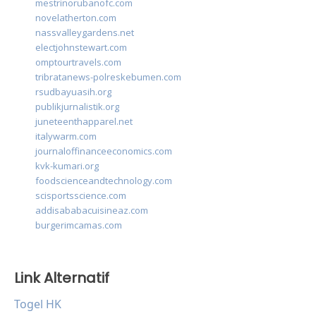
mestrinorubanofc.com
novelatherton.com
nassvalleygardens.net
electjohnstewart.com
omptourtravels.com
tribratanews-polreskebumen.com
rsudbayuasih.org
publikjurnalistik.org
juneteenthapparel.net
italywarm.com
journaloffinanceeconomics.com
kvk-kumari.org
foodscienceandtechnology.com
scisportsscience.com
addisababacuisineaz.com
burgerimcamas.com
Link Alternatif
Togel HK