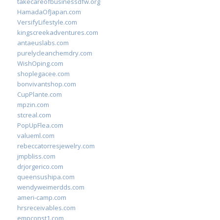
takecareofbusinessdfw.org
HamadaOfJapan.com
VersifyLifestyle.com
kingscreekadventures.com
antaeuslabs.com
purelycleanchemdry.com
WishOping.com
shoplegacee.com
bonvivantshop.com
CupPlante.com
mpzin.com
stcreal.com
PopUpFlea.com
valueml.com
rebeccatorresjewelry.com
jmpbliss.com
drjorgerico.com
queensushipa.com
wendyweimerdds.com
ameri-camp.com
hrsreceivables.com
empconst1.com