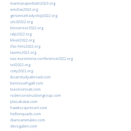
marmarapediatri2023.org
emchie2023.org
girisimselradyoloji2022.org
utcd2022.org
biosensor2022.org
ialp2022.org
klivet2022.org
ifac-hms2022.org
taoms2022.org
iias-euromena-conference2022.org
ivd2022.org
csity2022.org
ibsarstudyabroad.com
bennusehgall.com
tsecincinnati.com
roderconstructiongroup.com
plazabatai.com
hawkscayresort.com
hellonquads.com
diarioanimales.com
decogaleri.com