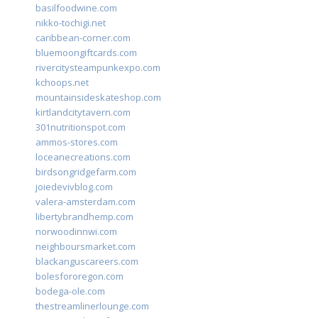
basilfoodwine.com
nikko-tochigi.net
caribbean-corner.com
bluemoongiftcards.com
rivercitysteampunkexpo.com
kchoops.net
mountainsideskateshop.com
kirtlandcitytavern.com
301nutritionspot.com
ammos-stores.com
loceanecreations.com
birdsongridgefarm.com
joiedevivblog.com
valera-amsterdam.com
libertybrandhemp.com
norwoodinnwi.com
neighboursmarket.com
blackanguscareers.com
bolesfororegon.com
bodega-ole.com
thestreamlinerlounge.com