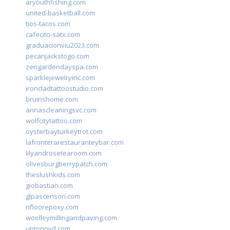
aryouthfishing.com
united-basketball.com
tios-tacos.com
cafecito-satx.com
graduacionviu2023.com
pecanjackstogo.com
zengardendayspa.com
sparklejewelryinc.com
ironcladtattoostudio.com
bruinshome.com
annascleaningsvc.com
wolfcitytattoo.com
oysterbayturkeytrot.com
lafronterarestauranteybar.com
lilyandrosetearoom.com
olivesburgberrypatch.com
theslushkids.com
giobastian.com
glpascensori.com
rifloorepoxy.com
woolleymillingandpaving.com
uptonpvd.com