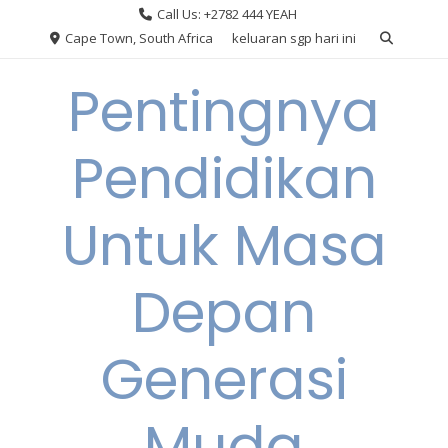
Skip
Call Us: +2782 444 YEAH
to
Cape Town, South Africa
keluaran sgp hari ini
content
Pentingnya
Pendidikan
Untuk Masa
Depan
Generasi
Muda