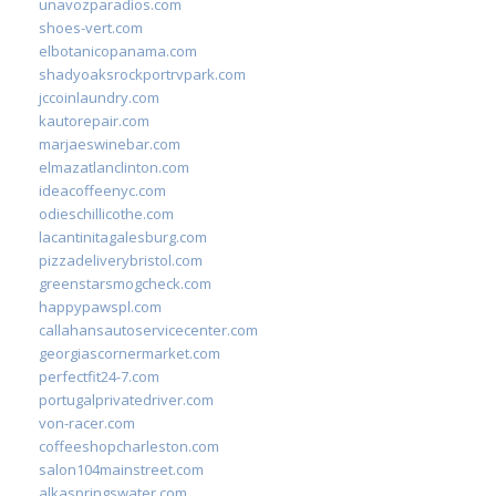
unavozparadios.com
shoes-vert.com
elbotanicopanama.com
shadyoaksrockportrvpark.com
jccoinlaundry.com
kautorepair.com
marjaeswinebar.com
elmazatlanclinton.com
ideacoffeenyc.com
odieschillicothe.com
lacantinitagalesburg.com
pizzadeliverybristol.com
greenstarsmogcheck.com
happypawspl.com
callahansautoservicecenter.com
georgiascornermarket.com
perfectfit24-7.com
portugalprivatedriver.com
von-racer.com
coffeeshopcharleston.com
salon104mainstreet.com
alkaspringswater.com