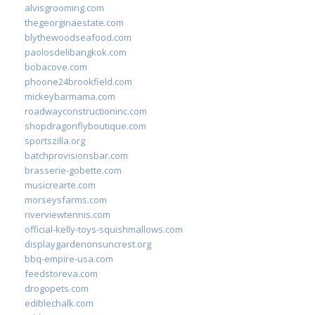
alvisgrooming.com
thegeorginaestate.com
blythewoodseafood.com
paolosdelibangkok.com
bobacove.com
phoone24brookfield.com
mickeybarmama.com
roadwayconstructioninc.com
shopdragonflyboutique.com
sportszilla.org
batchprovisionsbar.com
brasserie-gobette.com
musicrearte.com
morseysfarms.com
riverviewtennis.com
official-kelly-toys-squishmallows.com
displaygardenonsuncrest.org
bbq-empire-usa.com
feedstoreva.com
drogopets.com
ediblechalk.com