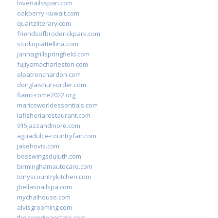
lovenailsspari.com
oakberry-kuwait.com
quartzliterary.com
friendsofbroderickpark.com
studiopiattellina.com
jannagrillspringfield.com
fujiyamacharleston.com
elpatronchardon.com
donglaishun-order.com
fiamc-rome2022.org
mariceworldessentials.com
lafisheriarestaurant.com
915jazzandmore.com
aguadulce-countryfair.com
jakehovis.com
bosswingsduluth.com
birminghamautocare.com
tonyscountrykitchen.com
jbellasnailspa.com
mychaihouse.com
alvisgrooming.com
thegeorginaestate.com