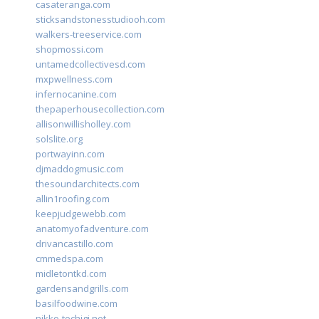
casateranga.com
sticksandstonesstudiooh.com
walkers-treeservice.com
shopmossi.com
untamedcollectivesd.com
mxpwellness.com
infernocanine.com
thepaperhousecollection.com
allisonwillisholley.com
solslite.org
portwayinn.com
djmaddogmusic.com
thesoundarchitects.com
allin1roofing.com
keepjudgewebb.com
anatomyofadventure.com
drivancastillo.com
cmmedspa.com
midletontkd.com
gardensandgrills.com
basilfoodwine.com
nikko-tochigi.net