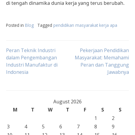
di tengah dinamika dunia kerja yang terus berubah.
Posted in
Blog
Tagged
pendidikan masyarakat kerja apa
Post
Peran Teknik Industri
Pekerjaan Pendidikan
dalam Pengembangan
Masyarakat: Memahami
Industri Manufaktur di
Peran dan Tanggung
navigation
Indonesia
Jawabnya
August 2026
M
T
W
T
F
S
S
1
2
3
4
5
6
7
8
9