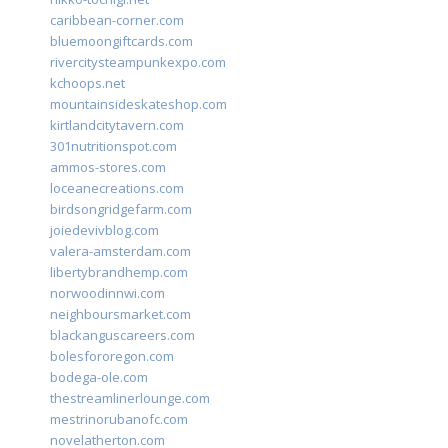
caribbean-corner.com
bluemoongiftcards.com
rivercitysteampunkexpo.com
kchoops.net
mountainsideskateshop.com
kirtlandcitytavern.com
301nutritionspot.com
ammos-stores.com
loceanecreations.com
birdsongridgefarm.com
joiedevivblog.com
valera-amsterdam.com
libertybrandhemp.com
norwoodinnwi.com
neighboursmarket.com
blackanguscareers.com
bolesfororegon.com
bodega-ole.com
thestreamlinerlounge.com
mestrinorubanofc.com
novelatherton.com