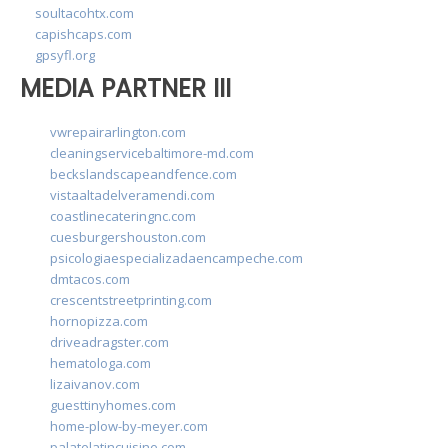
soultacohtx.com
capishcaps.com
gpsyfl.org
MEDIA PARTNER III
vwrepairarlington.com
cleaningservicebaltimore-md.com
beckslandscapeandfence.com
vistaaltadelveramendi.com
coastlinecateringnc.com
cuesburgershouston.com
psicologiaespecializadaencampeche.com
dmtacos.com
crescentstreetprinting.com
hornopizza.com
driveadragster.com
hematologa.com
lizaivanov.com
guesttinyhomes.com
home-plow-by-meyer.com
palatelatincuisine.com