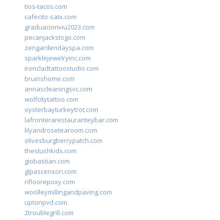
tios-tacos.com
cafecito-satx.com
graduacionviu2023.com
pecanjackstogo.com
zengardendayspa.com
sparklejewelryinc.com
ironcladtattoostudio.com
bruinshome.com
annascleaningsvc.com
wolfcitytattoo.com
oysterbayturkeytrot.com
lafronterarestauranteybar.com
lilyandrosetearoom.com
olivesburgberrypatch.com
theslushkids.com
giobastian.com
glpascensori.com
rifloorepoxy.com
woolleymillingandpaving.com
uptonpvd.com
2troublegrill.com