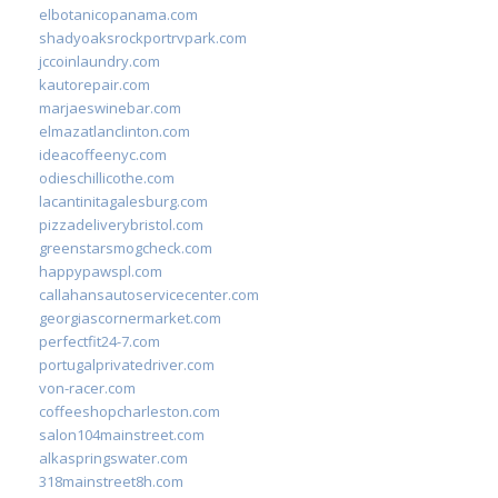
elbotanicopanama.com
shadyoaksrockportrvpark.com
jccoinlaundry.com
kautorepair.com
marjaeswinebar.com
elmazatlanclinton.com
ideacoffeenyc.com
odieschillicothe.com
lacantinitagalesburg.com
pizzadeliverybristol.com
greenstarsmogcheck.com
happypawspl.com
callahansautoservicecenter.com
georgiascornermarket.com
perfectfit24-7.com
portugalprivatedriver.com
von-racer.com
coffeeshopcharleston.com
salon104mainstreet.com
alkaspringswater.com
318mainstreet8h.com