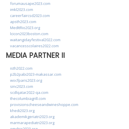
forumausape2023.com
imkl2023.com
careerfaircsd2023.com
apsth2023.com
MedItRio2023.org
lcicon2023boston.com
waitangidayfestival2022.com
vacancesscolaires2022.com
MEDIA PARTNER II
isth2022.com
p2b2pabi2023-makassar.com
wocfparis2023.org
sinc2023.com
scdlqatar2022-qa.com
thecolumbiagrill.com
provisionscheeseandwineshoppe.com
khedi2023.org
akademikgeriatri2023.org
marmarapediatri2023.org
emchie2023.org