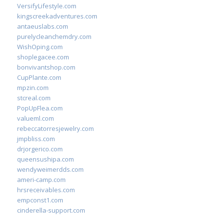
VersifyLifestyle.com
kingscreekadventures.com
antaeuslabs.com
purelycleanchemdry.com
WishOping.com
shoplegacee.com
bonvivantshop.com
CupPlante.com
mpzin.com
stcreal.com
PopUpFlea.com
valueml.com
rebeccatorresjewelry.com
jmpbliss.com
drjorgerico.com
queensushipa.com
wendyweimerdds.com
ameri-camp.com
hrsreceivables.com
empconst1.com
cinderella-support.com