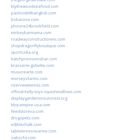
blythewoodseafood.com
paolosdelibangkok.com
bobacove.com
phoone24brookfield.com
mickeybarmama.com
roadwayconstructioninc.com
shopdragonflyboutique.com
sportszilla.org
batchprovisionsbar.com
brasserie-gobette.com
musicrearte.com
morseysfarms.com
riverviewtennis.com
official-kelly-toys-squishmallows.com
displaygardenonsuncrest.org
bbq-empire-usa.com
feedstoreva.com
drogopets.com
ediblechalk.com
tabletennisnearme.com
oaksofa.com