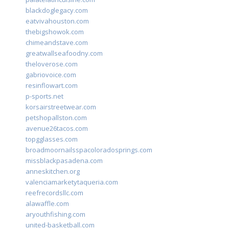
blackdoglegacy.com
eatvivahouston.com
thebigshowok.com
chimeandstave.com
greatwallseafoodny.com
theloverose.com
gabriovoice.com
resinflowart.com
p-sports.net
korsairstreetwear.com
petshopallston.com
avenue26tacos.com
topgglasses.com
broadmoornailsspacoloradosprings.com
missblackpasadena.com
anneskitchen.org
valenciamarketytaqueria.com
reefrecordsllc.com
alawaffle.com
aryouthfishing.com
united-basketball.com