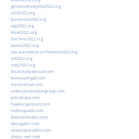
girisimselradyoloji2022.org
utcd2022.org
biosensor2022.org
ialp2022.org
klivet2022.org
ifac-hms2022.org
taoms2022.org
iias-euromena-conference2022.org
ivd2022.org
csity2022.org
ibsarstudyabroad.com
bennusehgall.com
tsecincinnati.com
roderconstructiongroup.com
plazabatai.com
hawkscayresort.com
hellonquads.com
diarioanimales.com
decogaleri.com
unavozparadios.com
shoes-vert.com