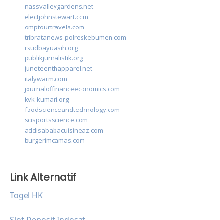
nassvalleygardens.net
electjohnstewart.com
omptourtravels.com
tribratanews-polreskebumen.com
rsudbayuasih.org
publikjurnalistik.org
juneteenthapparel.net
italywarm.com
journaloffinanceeconomics.com
kvk-kumari.org
foodscienceandtechnology.com
scisportsscience.com
addisababacuisineaz.com
burgerimcamas.com
Link Alternatif
Togel HK
Slot Deposit Indosat