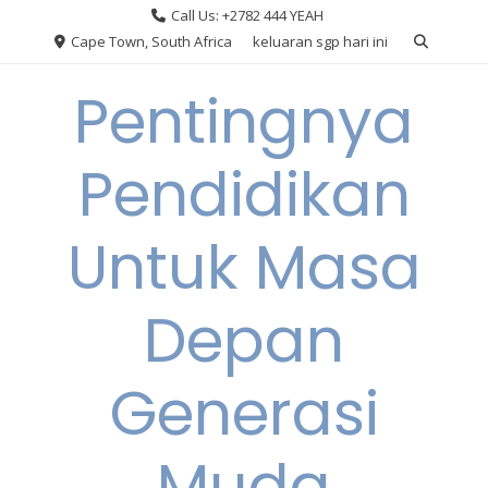
Skip
Call Us: +2782 444 YEAH
to
Cape Town, South Africa
keluaran sgp hari ini
content
Pentingnya
Pendidikan
Untuk Masa
Depan
Generasi
Muda