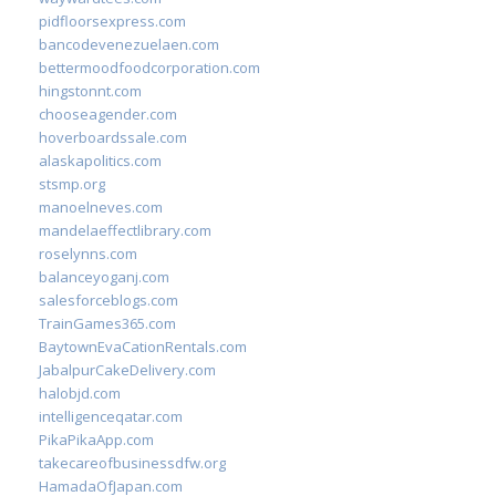
pidfloorsexpress.com
bancodevenezuelaen.com
bettermoodfoodcorporation.com
hingstonnt.com
chooseagender.com
hoverboardssale.com
alaskapolitics.com
stsmp.org
manoelneves.com
mandelaeffectlibrary.com
roselynns.com
balanceyoganj.com
salesforceblogs.com
TrainGames365.com
BaytownEvaCationRentals.com
JabalpurCakeDelivery.com
halobjd.com
intelligenceqatar.com
PikaPikaApp.com
takecareofbusinessdfw.org
HamadaOfJapan.com