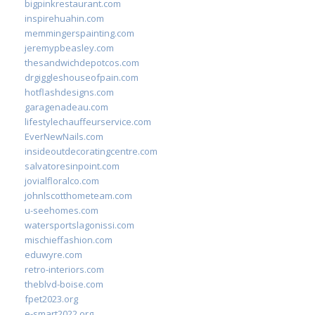
bigpinkrestaurant.com
inspirehuahin.com
memmingerspainting.com
jeremypbeasley.com
thesandwichdepotcos.com
drgiggleshouseofpain.com
hotflashdesigns.com
garagenadeau.com
lifestylechauffeurservice.com
EverNewNails.com
insideoutdecoratingcentre.com
salvatoresinpoint.com
jovialfloralco.com
johnlscotthometeam.com
u-seehomes.com
watersportslagonissi.com
mischieffashion.com
eduwyre.com
retro-interiors.com
theblvd-boise.com
fpet2023.org
e-smart2022.org