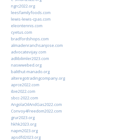
ngrc2022.org
leesfamilyfoods.com
lewis-lewis-cpas.com
eleontennis.com
cyetus.com
bradfordshops.com
almadenranchsanjose.com
advocatevijay.com
adlibilimler2023.com
naswwebed.org
balithut-manado.org
alteregotradingcompany.org
aprce2022.com
ibie2022.com
sbcc-2022.com
AngolaOilAndGas2022.com
Convoy4Freedom2022.com
grur2023.org
hkhk2023.org
napm2023.org
apsdfd2023.org