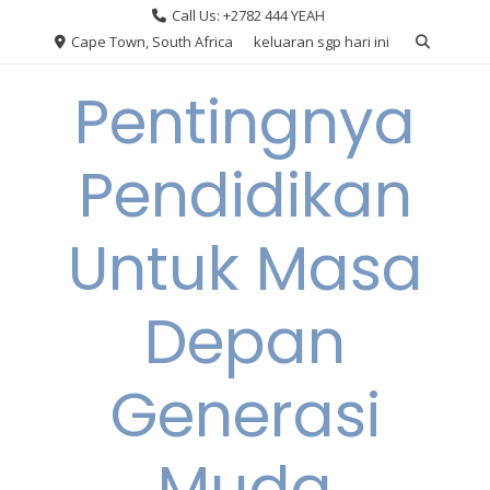
Skip
Call Us: +2782 444 YEAH
to
Cape Town, South Africa
keluaran sgp hari ini
content
Pentingnya
Pendidikan
Untuk Masa
Depan
Generasi
Muda