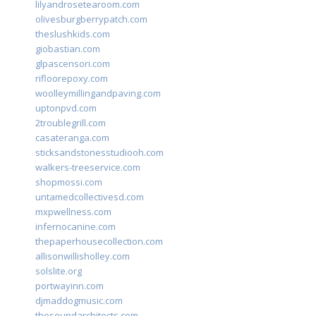
lilyandrosetearoom.com
olivesburgberrypatch.com
theslushkids.com
giobastian.com
glpascensori.com
rifloorepoxy.com
woolleymillingandpaving.com
uptonpvd.com
2troublegrill.com
casateranga.com
sticksandstonesstudiooh.com
walkers-treeservice.com
shopmossi.com
untamedcollectivesd.com
mxpwellness.com
infernocanine.com
thepaperhousecollection.com
allisonwillisholley.com
solslite.org
portwayinn.com
djmaddogmusic.com
thesoundarchitects.com