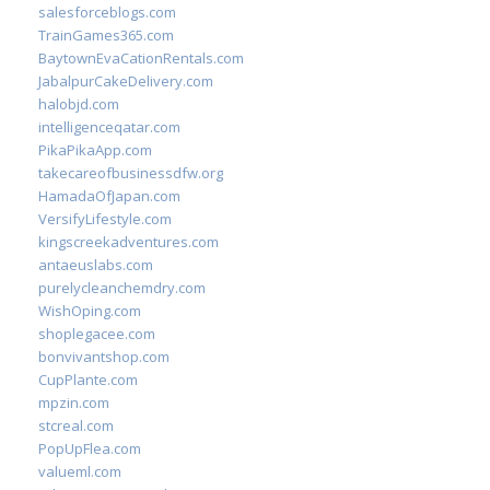
salesforceblogs.com
TrainGames365.com
BaytownEvaCationRentals.com
JabalpurCakeDelivery.com
halobjd.com
intelligenceqatar.com
PikaPikaApp.com
takecareofbusinessdfw.org
HamadaOfJapan.com
VersifyLifestyle.com
kingscreekadventures.com
antaeuslabs.com
purelycleanchemdry.com
WishOping.com
shoplegacee.com
bonvivantshop.com
CupPlante.com
mpzin.com
stcreal.com
PopUpFlea.com
valueml.com