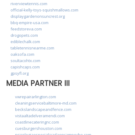
riverviewtennis.com
official-kelly-toys-squishmallows.com
displaygardenonsuncrest.org
bbq-empire-usa.com
feedstoreva.com
drogopets.com
ediblechalk.com
tabletennisnearme.com
oaksofa.com
soultacohtx.com
capishcaps.com
gpsyfl.org
MEDIA PARTNER III
vwrepairarlington.com
cleaningservicebaltimore-md.com
beckslandscapeandfence.com
vistaaltadelveramendi.com
coastlinecateringnc.com
cuesburgershouston.com
psicologiaespecializadaencampeche.com