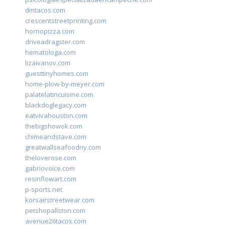
dmtacos.com
crescentstreetprinting.com
hornopizza.com
driveadragster.com
hematologa.com
lizaivanov.com
guesttinyhomes.com
home-plow-by-meyer.com
palatelatincuisine.com
blackdoglegacy.com
eatvivahouston.com
thebigshowok.com
chimeandstave.com
greatwallseafoodny.com
theloverose.com
gabriovoice.com
resinflowart.com
p-sports.net
korsairstreetwear.com
petshopallston.com
avenue26tacos.com