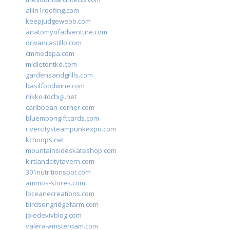
allin1roofing.com
keepjudgewebb.com
anatomyofadventure.com
drivancastillo.com
cmmedspa.com
midletontkd.com
gardensandgrills.com
basilfoodwine.com
nikko-tochigi.net
caribbean-corner.com
bluemoongiftcards.com
rivercitysteampunkexpo.com
kchoops.net
mountainsideskateshop.com
kirtlandcitytavern.com
301nutritionspot.com
ammos-stores.com
loceanecreations.com
birdsongridgefarm.com
joiedevivblog.com
valera-amsterdam.com