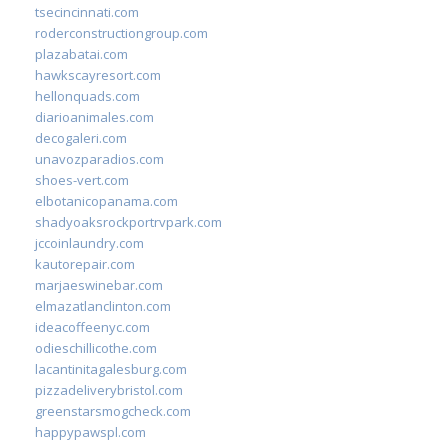
tsecincinnati.com
roderconstructiongroup.com
plazabatai.com
hawkscayresort.com
hellonquads.com
diarioanimales.com
decogaleri.com
unavozparadios.com
shoes-vert.com
elbotanicopanama.com
shadyoaksrockportrvpark.com
jccoinlaundry.com
kautorepair.com
marjaeswinebar.com
elmazatlanclinton.com
ideacoffeenyc.com
odieschillicothe.com
lacantinitagalesburg.com
pizzadeliverybristol.com
greenstarsmogcheck.com
happypawspl.com