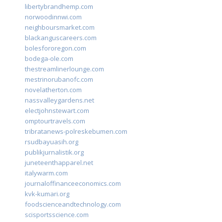
libertybrandhemp.com
norwoodinnwi.com
neighboursmarket.com
blackanguscareers.com
bolesfororegon.com
bodega-ole.com
thestreamlinerlounge.com
mestrinorubanofc.com
novelatherton.com
nassvalleygardens.net
electjohnstewart.com
omptourtravels.com
tribratanews-polreskebumen.com
rsudbayuasih.org
publikjurnalistik.org
juneteenthapparel.net
italywarm.com
journaloffinanceeconomics.com
kvk-kumari.org
foodscienceandtechnology.com
scisportsscience.com