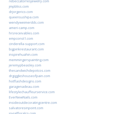
rebeccatorresjewelry.com
jmpbliss.com
drjorgerico.com
queensushipa.com
wendyweimerdds.com
ameri-camp.com
hrsreceivables.com
empconst1.com
cinderella-support.com
bigpinkrestaurant.com
inspirehuahin.com
memmingerspainting.com
jeremypbeasley.com
thesandwichdepotcos.com
drgiggleshouseofpain.com
hotflashdesigns.com
garagenadeau.com
lifestylechauffeurservice.com
EverNewNails.com
insideoutdecoratingcentre.com
salvatoresinpoint.com
jovialfloralco.com