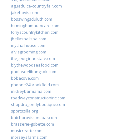
aguadulce-countryfair.com
jakehovis.com
bosswingsduluth.com
birminghamautocare.com
tonyscountrykitchen.com
jbellasnailspa.com
mychaihouse.com
alvisgrooming.com
thegeorginaestate.com
blythewoodseafood.com
paolosdelibangkok.com
bobacove.com
phoone24brookfield.com
mickeybarmama.com
roadwayconstructioninc.com
shopdragonflyboutique.com
sportszilla.org
batchprovisionsbar.com
brasserie-gobette.com
musicrearte.com
morseysfarms.com