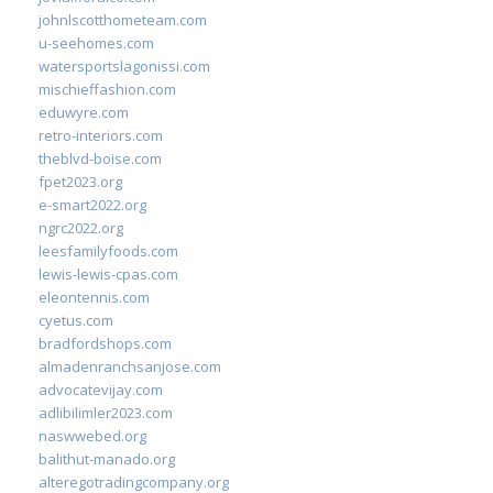
johnlscotthometeam.com
u-seehomes.com
watersportslagonissi.com
mischieffashion.com
eduwyre.com
retro-interiors.com
theblvd-boise.com
fpet2023.org
e-smart2022.org
ngrc2022.org
leesfamilyfoods.com
lewis-lewis-cpas.com
eleontennis.com
cyetus.com
bradfordshops.com
almadenranchsanjose.com
advocatevijay.com
adlibilimler2023.com
naswwebed.org
balithut-manado.org
alteregotradingcompany.org