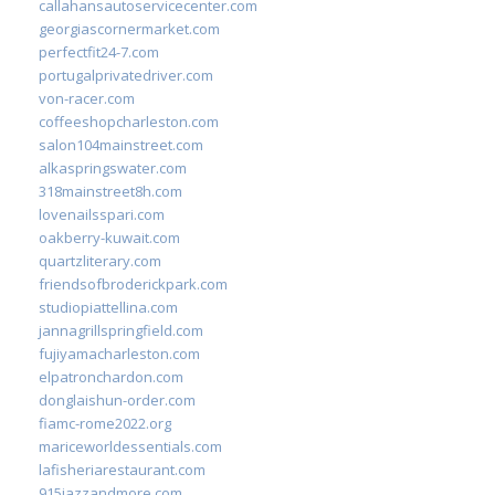
callahansautoservicecenter.com
georgiascornermarket.com
perfectfit24-7.com
portugalprivatedriver.com
von-racer.com
coffeeshopcharleston.com
salon104mainstreet.com
alkaspringswater.com
318mainstreet8h.com
lovenailsspari.com
oakberry-kuwait.com
quartzliterary.com
friendsofbroderickpark.com
studiopiattellina.com
jannagrillspringfield.com
fujiyamacharleston.com
elpatronchardon.com
donglaishun-order.com
fiamc-rome2022.org
mariceworldessentials.com
lafisheriarestaurant.com
915jazzandmore.com