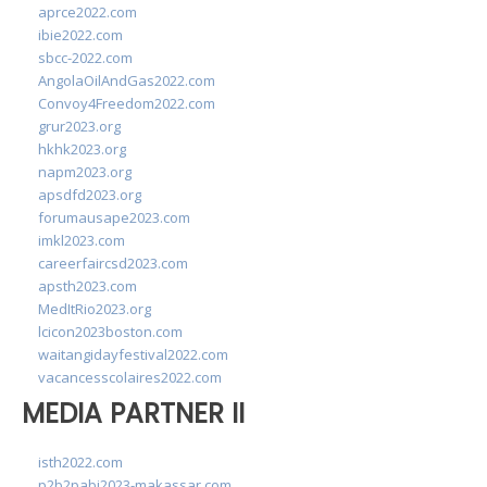
aprce2022.com
ibie2022.com
sbcc-2022.com
AngolaOilAndGas2022.com
Convoy4Freedom2022.com
grur2023.org
hkhk2023.org
napm2023.org
apsdfd2023.org
forumausape2023.com
imkl2023.com
careerfaircsd2023.com
apsth2023.com
MedItRio2023.org
lcicon2023boston.com
waitangidayfestival2022.com
vacancesscolaires2022.com
MEDIA PARTNER II
isth2022.com
p2b2pabi2023-makassar.com