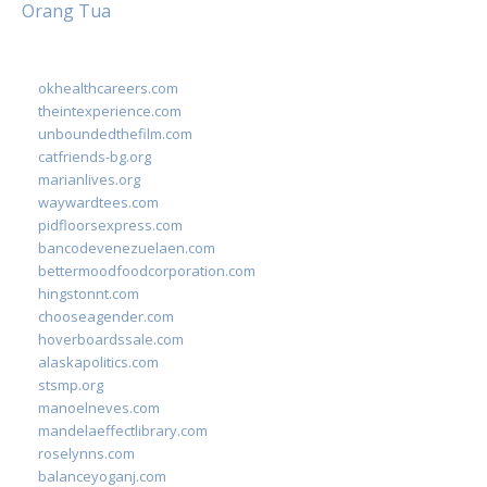
Orang Tua
okhealthcareers.com
theintexperience.com
unboundedthefilm.com
catfriends-bg.org
marianlives.org
waywardtees.com
pidfloorsexpress.com
bancodevenezuelaen.com
bettermoodfoodcorporation.com
hingstonnt.com
chooseagender.com
hoverboardssale.com
alaskapolitics.com
stsmp.org
manoelneves.com
mandelaeffectlibrary.com
roselynns.com
balanceyoganj.com