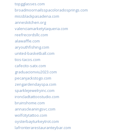
topgglasses.com
broadmoornailsspacoloradosprings.com
missblackpasadena.com
anneskitchen.org
valenciamarketytaqueria.com
reefrecordsllc.com
alawaffle.com
aryouthfishing.com
united-basketball.com
tios-tacos.com
cafecito-satx.com
graduacionviu2023.com
pecanjackstogo.com
zengardendayspa.com
sparklejewelryinc.com
ironcladtattoostudio.com
bruinshome.com
annascleaningsvc.com
wolfcitytattoo.com
oysterbayturkeytrot.com
lafronterarestauranteybar.com