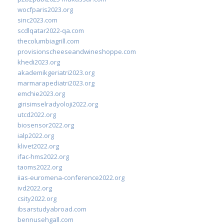
wocfparis2023.org
sinc2023.com
scdlqatar2022-qa.com
thecolumbiagrill.com
provisionscheeseandwineshoppe.com
khedi2023.org
akademikgeriatri2023.org
marmarapediatri2023.org
emchie2023.org
girisimselradyoloji2022.org
utcd2022.org
biosensor2022.org
ialp2022.org
klivet2022.org
ifac-hms2022.org
taoms2022.org
iias-euromena-conference2022.org
ivd2022.org
csity2022.org
ibsarstudyabroad.com
bennusehgall.com