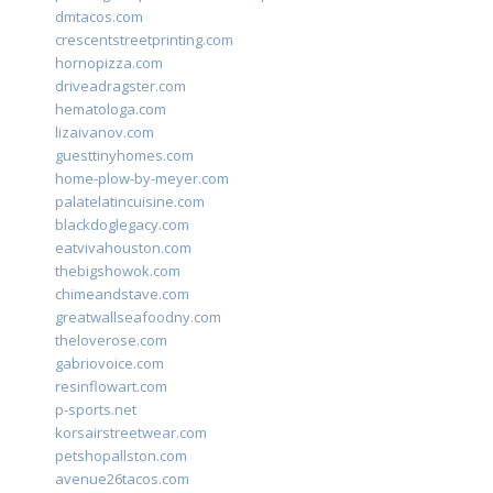
dmtacos.com
crescentstreetprinting.com
hornopizza.com
driveadragster.com
hematologa.com
lizaivanov.com
guesttinyhomes.com
home-plow-by-meyer.com
palatelatincuisine.com
blackdoglegacy.com
eatvivahouston.com
thebigshowok.com
chimeandstave.com
greatwallseafoodny.com
theloverose.com
gabriovoice.com
resinflowart.com
p-sports.net
korsairstreetwear.com
petshopallston.com
avenue26tacos.com