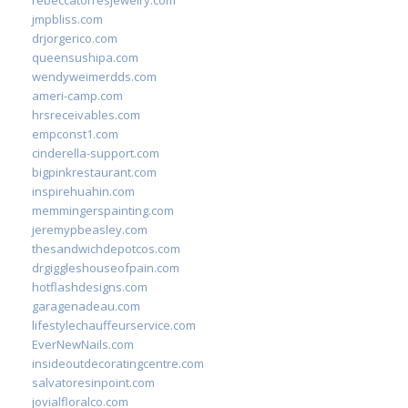
rebeccatorresjewelry.com
jmpbliss.com
drjorgerico.com
queensushipa.com
wendyweimerdds.com
ameri-camp.com
hrsreceivables.com
empconst1.com
cinderella-support.com
bigpinkrestaurant.com
inspirehuahin.com
memmingerspainting.com
jeremypbeasley.com
thesandwichdepotcos.com
drgiggleshouseofpain.com
hotflashdesigns.com
garagenadeau.com
lifestylechauffeurservice.com
EverNewNails.com
insideoutdecoratingcentre.com
salvatoresinpoint.com
jovialfloralco.com