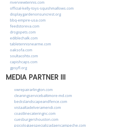
riverviewtennis.com
official-kelly-toys-squishmallows.com
displaygardenonsuncrest.org
bbq-empire-usa.com
feedstoreva.com
drogopets.com
ediblechalk.com
tabletennisnearme.com
oaksofa.com
soultacohtx.com
capishcaps.com
gpsyfl.org
MEDIA PARTNER III
vwrepairarlington.com
cleaningservicebaltimore-md.com
beckslandscapeandfence.com
vistaaltadelveramendi.com
coastlinecateringnc.com
cuesburgershouston.com
psicologiaespecializadaencampeche.com