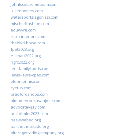
johnlscotthometeam.com
u-seehomes.com
watersportslagonissi.com
mischieffashion.com
eduwyre.com
retro-interiors.com
theblvd-boise.com
fpet2023.org
e-smart2022.org
ngrc2022.org
leesfamilyfoods.com
lewis-lewis-cpas.com
eleontennis.com
cyetus.com
bradfordshops.com
almadenranchsanjose.com
advocatevijay.com
adlibilimler2023.com
naswwebed.org
balithut-manado.org
alteregotradingcompany.org