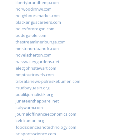
libertybrandhemp.com
norwoodinnwi.com
neighboursmarket.com
blackanguscareers.com
bolesfororegon.com
bodega-ole.com
thestreamlinerlounge.com
mestrinorubanofc.com
novelatherton.com
nassvalleygardens.net
electjohnstewart.com
omptourtravels.com
tribratanews-polreskebumen.com
rsudbayuasih.org
publikjurnalistik.org
juneteenthapparel.net
italywarm.com
journaloffinanceeconomics.com
kvk-kumari.org
foodscienceandtechnology.com
scisportsscience.com