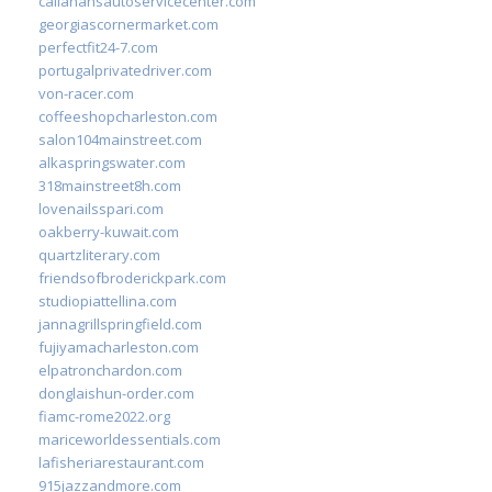
callahansautoservicecenter.com
georgiascornermarket.com
perfectfit24-7.com
portugalprivatedriver.com
von-racer.com
coffeeshopcharleston.com
salon104mainstreet.com
alkaspringswater.com
318mainstreet8h.com
lovenailsspari.com
oakberry-kuwait.com
quartzliterary.com
friendsofbroderickpark.com
studiopiattellina.com
jannagrillspringfield.com
fujiyamacharleston.com
elpatronchardon.com
donglaishun-order.com
fiamc-rome2022.org
mariceworldessentials.com
lafisheriarestaurant.com
915jazzandmore.com