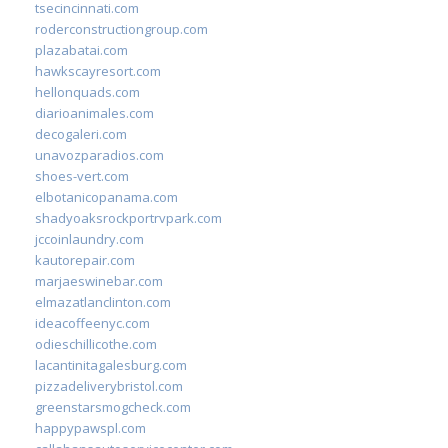
tsecincinnati.com
roderconstructiongroup.com
plazabatai.com
hawkscayresort.com
hellonquads.com
diarioanimales.com
decogaleri.com
unavozparadios.com
shoes-vert.com
elbotanicopanama.com
shadyoaksrockportrvpark.com
jccoinlaundry.com
kautorepair.com
marjaeswinebar.com
elmazatlanclinton.com
ideacoffeenyc.com
odieschillicothe.com
lacantinitagalesburg.com
pizzadeliverybristol.com
greenstarsmogcheck.com
happypawspl.com