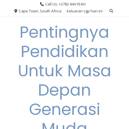
Skip
Call Us: +2782 444 YEAH
to
Cape Town, South Africa
keluaran sgp hari ini
content
Pentingnya
Pendidikan
Untuk Masa
Depan
Generasi
Muda