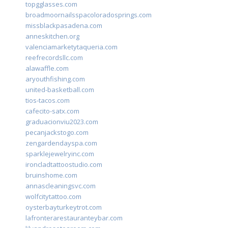
topgglasses.com
broadmoornailsspacoloradosprings.com
missblackpasadena.com
anneskitchen.org
valenciamarketytaqueria.com
reefrecordsllc.com
alawaffle.com
aryouthfishing.com
united-basketball.com
tios-tacos.com
cafecito-satx.com
graduacionviu2023.com
pecanjackstogo.com
zengardendayspa.com
sparklejewelryinc.com
ironcladtattoostudio.com
bruinshome.com
annascleaningsvc.com
wolfcitytattoo.com
oysterbayturkeytrot.com
lafronterarestauranteybar.com