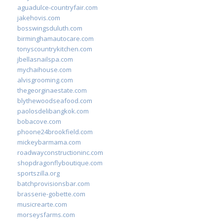
aguadulce-countryfair.com
jakehovis.com
bosswingsduluth.com
birminghamautocare.com
tonyscountrykitchen.com
jbellasnailspa.com
mychaihouse.com
alvisgrooming.com
thegeorginaestate.com
blythewoodseafood.com
paolosdelibangkok.com
bobacove.com
phoone24brookfield.com
mickeybarmama.com
roadwayconstructioninc.com
shopdragonflyboutique.com
sportszilla.org
batchprovisionsbar.com
brasserie-gobette.com
musicrearte.com
morseysfarms.com