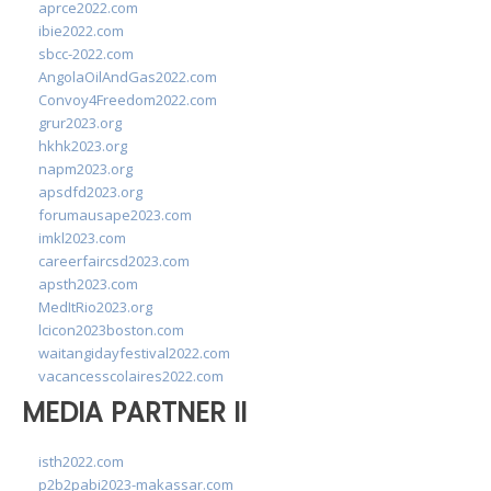
aprce2022.com
ibie2022.com
sbcc-2022.com
AngolaOilAndGas2022.com
Convoy4Freedom2022.com
grur2023.org
hkhk2023.org
napm2023.org
apsdfd2023.org
forumausape2023.com
imkl2023.com
careerfaircsd2023.com
apsth2023.com
MedItRio2023.org
lcicon2023boston.com
waitangidayfestival2022.com
vacancesscolaires2022.com
MEDIA PARTNER II
isth2022.com
p2b2pabi2023-makassar.com