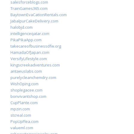
salesforceblogs.com
TrainGames365.com
BaytownEvaCationRentals.com
JabalpurCakeDelivery.com
halobjd.com
intelligenceqatar.com
PikaPikaApp.com
takecareofbusinessdfw.org
HamadaOfJapan.com
VersifyLifestyle.com
kingscreekadventures.com
antaeuslabs.com
purelycleanchemdry.com
WishOping.com
shoplegacee.com
bonvivantshop.com
CupPlante.com
mpzin.com
stcreal.com
PopUpFlea.com
valueml.com