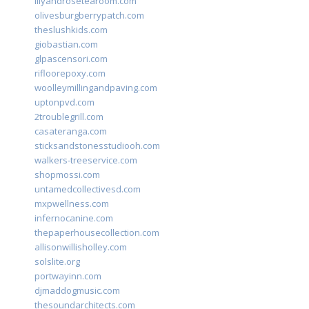
lilyandrosetearoom.com
olivesburgberrypatch.com
theslushkids.com
giobastian.com
glpascensori.com
rifloorepoxy.com
woolleymillingandpaving.com
uptonpvd.com
2troublegrill.com
casateranga.com
sticksandstonesstudiooh.com
walkers-treeservice.com
shopmossi.com
untamedcollectivesd.com
mxpwellness.com
infernocanine.com
thepaperhousecollection.com
allisonwillisholley.com
solslite.org
portwayinn.com
djmaddogmusic.com
thesoundarchitects.com