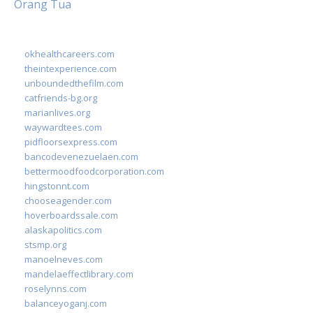
Orang Tua
okhealthcareers.com
theintexperience.com
unboundedthefilm.com
catfriends-bg.org
marianlives.org
waywardtees.com
pidfloorsexpress.com
bancodevenezuelaen.com
bettermoodfoodcorporation.com
hingstonnt.com
chooseagender.com
hoverboardssale.com
alaskapolitics.com
stsmp.org
manoelneves.com
mandelaeffectlibrary.com
roselynns.com
balanceyoganj.com