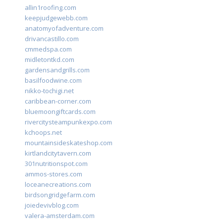
allin1roofing.com
keepjudgewebb.com
anatomyofadventure.com
drivancastillo.com
cmmedspa.com
midletontkd.com
gardensandgrills.com
basilfoodwine.com
nikko-tochigi.net
caribbean-corner.com
bluemoongiftcards.com
rivercitysteampunkexpo.com
kchoops.net
mountainsideskateshop.com
kirtlandcitytavern.com
301nutritionspot.com
ammos-stores.com
loceanecreations.com
birdsongridgefarm.com
joiedevivblog.com
valera-amsterdam.com