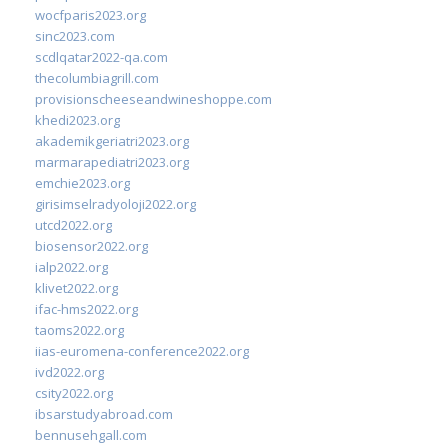
wocfparis2023.org
sinc2023.com
scdlqatar2022-qa.com
thecolumbiagrill.com
provisionscheeseandwineshoppe.com
khedi2023.org
akademikgeriatri2023.org
marmarapediatri2023.org
emchie2023.org
girisimselradyoloji2022.org
utcd2022.org
biosensor2022.org
ialp2022.org
klivet2022.org
ifac-hms2022.org
taoms2022.org
iias-euromena-conference2022.org
ivd2022.org
csity2022.org
ibsarstudyabroad.com
bennusehgall.com