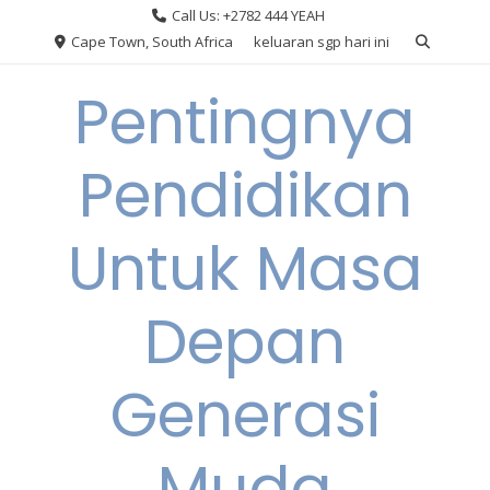
Skip
Call Us: +2782 444 YEAH
to
Cape Town, South Africa
keluaran sgp hari ini
content
Pentingnya
Pendidikan
Untuk Masa
Depan
Generasi
Muda