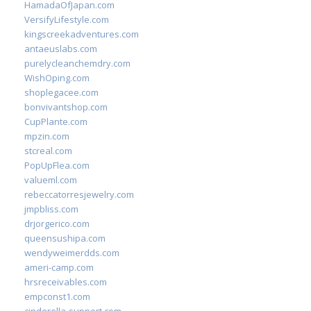
HamadaOfJapan.com
VersifyLifestyle.com
kingscreekadventures.com
antaeuslabs.com
purelycleanchemdry.com
WishOping.com
shoplegacee.com
bonvivantshop.com
CupPlante.com
mpzin.com
stcreal.com
PopUpFlea.com
valueml.com
rebeccatorresjewelry.com
jmpbliss.com
drjorgerico.com
queensushipa.com
wendyweimerdds.com
ameri-camp.com
hrsreceivables.com
empconst1.com