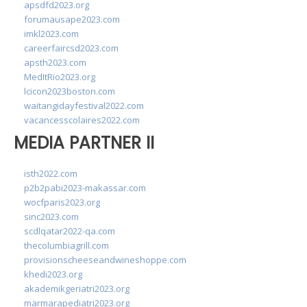
apsdfd2023.org
forumausape2023.com
imkl2023.com
careerfaircsd2023.com
apsth2023.com
MedItRio2023.org
lcicon2023boston.com
waitangidayfestival2022.com
vacancesscolaires2022.com
MEDIA PARTNER II
isth2022.com
p2b2pabi2023-makassar.com
wocfparis2023.org
sinc2023.com
scdlqatar2022-qa.com
thecolumbiagrill.com
provisionscheeseandwineshoppe.com
khedi2023.org
akademikgeriatri2023.org
marmarapediatri2023.org