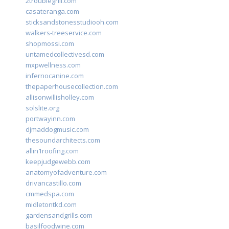
2troublegrill.com
casateranga.com
sticksandstonesstudiooh.com
walkers-treeservice.com
shopmossi.com
untamedcollectivesd.com
mxpwellness.com
infernocanine.com
thepaperhousecollection.com
allisonwillisholley.com
solslite.org
portwayinn.com
djmaddogmusic.com
thesoundarchitects.com
allin1roofing.com
keepjudgewebb.com
anatomyofadventure.com
drivancastillo.com
cmmedspa.com
midletontkd.com
gardensandgrills.com
basilfoodwine.com