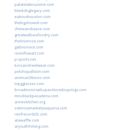
palatelatincuisine.com
blackdoglegacy.com
eatvivahouston.com
thebigshowok.com
chimeandstave.com
greatwallseafoodny.com
theloverose.com
gabriovoice.com
resinflowart.com
p-sports.net
korsairstreetwear.com
petshopallston.com
avenue26tacos.com
topgglasses.com
broadmoornailsspacoloradosprings.com
missblackpasadena.com
anneskitchen.org
valenciamarketytaqueria.com
reefrecordsllc.com
alawaffle.com
aryouthfishing.com