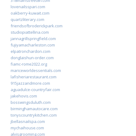
318mainstreet8h.com
lovenailsspari.com
oakberry-kuwait.com
quartzliterary.com
friendsofbroderickpark.com
studiopiattellina.com
jannagrillspringfield.com
fujiyamacharleston.com
elpatronchardon.com
donglaishun-order.com
fiamc-rome2022.org
mariceworldessentials.com
lafisheriarestaurant.com
915jazzandmore.com
aguadulce-countryfair.com
jakehovis.com
bosswingsduluth.com
birminghamautocare.com
tonyscountrykitchen.com
jbellasnailspa.com
mychaihouse.com
alvisgrooming.com