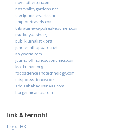
novelatherton.com
nassvalleygardens.net
electjohnstewart.com
omptourtravels.com
tribratanews-polreskebumen.com
rsudbayuasih.org
publikjurnalistik.org
juneteenthapparel.net
italywarm.com
journaloffinanceeconomics.com
kvk-kumari.org
foodscienceandtechnology.com
scisportsscience.com
addisababacuisineaz.com
burgerimcamas.com
Link Alternatif
Togel HK