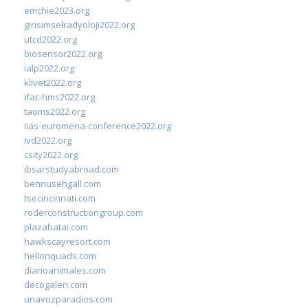
emchie2023.org
girisimselradyoloji2022.org
utcd2022.org
biosensor2022.org
ialp2022.org
klivet2022.org
ifac-hms2022.org
taoms2022.org
iias-euromena-conference2022.org
ivd2022.org
csity2022.org
ibsarstudyabroad.com
bennusehgall.com
tsecincinnati.com
roderconstructiongroup.com
plazabatai.com
hawkscayresort.com
hellonquads.com
diarioanimales.com
decogaleri.com
unavozparadios.com