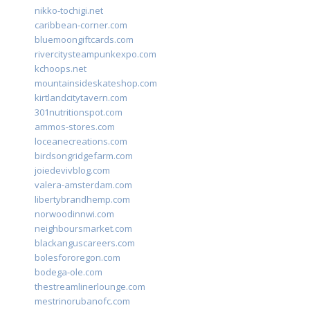
nikko-tochigi.net
caribbean-corner.com
bluemoongiftcards.com
rivercitysteampunkexpo.com
kchoops.net
mountainsideskateshop.com
kirtlandcitytavern.com
301nutritionspot.com
ammos-stores.com
loceanecreations.com
birdsongridgefarm.com
joiedevivblog.com
valera-amsterdam.com
libertybrandhemp.com
norwoodinnwi.com
neighboursmarket.com
blackanguscareers.com
bolesfororegon.com
bodega-ole.com
thestreamlinerlounge.com
mestrinorubanofc.com