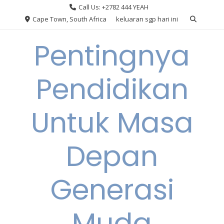
Skip
Call Us: +2782 444 YEAH
to
Cape Town, South Africa
keluaran sgp hari ini
content
Pentingnya
Pendidikan
Untuk Masa
Depan
Generasi
Muda