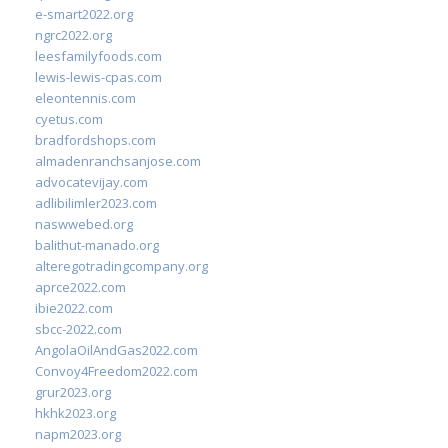
e-smart2022.org
ngrc2022.org
leesfamilyfoods.com
lewis-lewis-cpas.com
eleontennis.com
cyetus.com
bradfordshops.com
almadenranchsanjose.com
advocatevijay.com
adlibilimler2023.com
naswwebed.org
balithut-manado.org
alteregotradingcompany.org
aprce2022.com
ibie2022.com
sbcc-2022.com
AngolaOilAndGas2022.com
Convoy4Freedom2022.com
grur2023.org
hkhk2023.org
napm2023.org