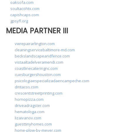
oaksofa.com
soultacohtx.com
capishcaps.com
gpsyfl.org
MEDIA PARTNER III
vwrepairarlington.com
cleaningservicebaltimore-md.com
beckslandscapeandfence.com
vistaaltadelveramendi.com
coastlinecateringnc.com
cuesburgershouston.com
psicologiaespecializadaencampeche.com
dmtacos.com
crescentstreetprinting.com
hornopizza.com
driveadragster.com
hematologa.com
lizaivanov.com
guesttinyhomes.com
home-plow-by-meyer.com