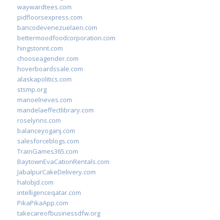
waywardtees.com
pidfloorsexpress.com
bancodevenezuelaen.com
bettermoodfoodcorporation.com
hingstonnt.com
chooseagender.com
hoverboardssale.com
alaskapolitics.com
stsmp.org
manoelneves.com
mandelaeffectlibrary.com
roselynns.com
balanceyoganj.com
salesforceblogs.com
TrainGames365.com
BaytownEvaCationRentals.com
JabalpurCakeDelivery.com
halobjd.com
intelligenceqatar.com
PikaPikaApp.com
takecareofbusinessdfw.org