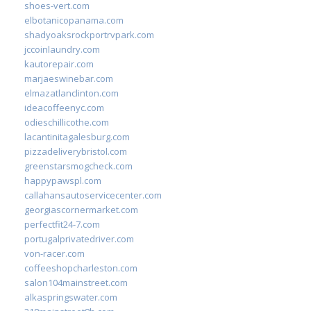
shoes-vert.com
elbotanicopanama.com
shadyoaksrockportrvpark.com
jccoinlaundry.com
kautorepair.com
marjaeswinebar.com
elmazatlanclinton.com
ideacoffeenyc.com
odieschillicothe.com
lacantinitagalesburg.com
pizzadeliverybristol.com
greenstarsmogcheck.com
happypawspl.com
callahansautoservicecenter.com
georgiascornermarket.com
perfectfit24-7.com
portugalprivatedriver.com
von-racer.com
coffeeshopcharleston.com
salon104mainstreet.com
alkaspringswater.com