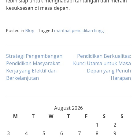
lebih siap untuk menghadapi tantangan dan meraih
kesuksesan di masa depan.
Posted in
Blog
Tagged
manfaat pendidikan tinggi
Post
Strategi Pengembangan
Pendidikan Berkualitas:
Pendidikan Masyarakat
Kunci Utama untuk Masa
Kerja yang Efektif dan
Depan yang Penuh
navigation
Berkelanjutan
Harapan
August 2026
M
T
W
T
F
S
S
1
2
3
4
5
6
7
8
9