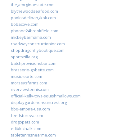
thegeorginaestate.com
blythewoodseafood.com
paolosdelibangkok.com
bobacove.com
phoone24brookfield.com
mickeybarmama.com
roadwayconstructioninc.com
shopdragonflyboutique.com
sportszilla.org
batchprovisionsbar.com
brasserie-gobette.com
musicrearte.com
morseysfarms.com
riverviewtennis.com
official-kelly-toys-squishmallows.com
displaygardenonsuncrest.org
bbq-empire-usa.com
feedstoreva.com
drogopets.com
ediblechalk.com
tabletennisnearme.com