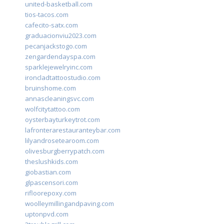
united-basketball.com
tios-tacos.com
cafecito-satx.com
graduacionviu2023.com
pecanjackstogo.com
zengardendayspa.com
sparklejewelryinc.com
ironcladtattoostudio.com
bruinshome.com
annascleaningsvc.com
wolfcitytattoo.com
oysterbayturkeytrot.com
lafronterarestauranteybar.com
lilyandrosetearoom.com
olivesburgberrypatch.com
theslushkids.com
giobastian.com
glpascensori.com
rifloorepoxy.com
woolleymillingandpaving.com
uptonpvd.com