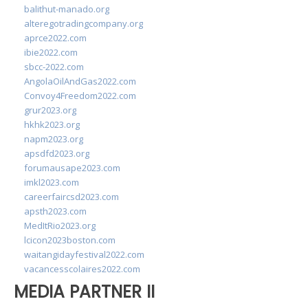
balithut-manado.org
alteregotradingcompany.org
aprce2022.com
ibie2022.com
sbcc-2022.com
AngolaOilAndGas2022.com
Convoy4Freedom2022.com
grur2023.org
hkhk2023.org
napm2023.org
apsdfd2023.org
forumausape2023.com
imkl2023.com
careerfaircsd2023.com
apsth2023.com
MedItRio2023.org
lcicon2023boston.com
waitangidayfestival2022.com
vacancesscolaires2022.com
MEDIA PARTNER II