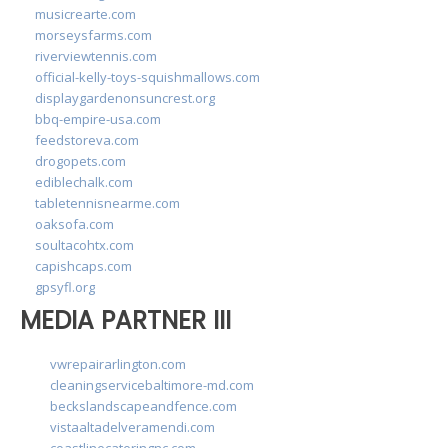
musicrearte.com
morseysfarms.com
riverviewtennis.com
official-kelly-toys-squishmallows.com
displaygardenonsuncrest.org
bbq-empire-usa.com
feedstoreva.com
drogopets.com
ediblechalk.com
tabletennisnearme.com
oaksofa.com
soultacohtx.com
capishcaps.com
gpsyfl.org
MEDIA PARTNER III
vwrepairarlington.com
cleaningservicebaltimore-md.com
beckslandscapeandfence.com
vistaaltadelveramendi.com