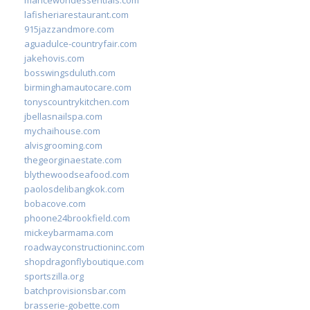
lafisheriarestaurant.com
915jazzandmore.com
aguadulce-countryfair.com
jakehovis.com
bosswingsduluth.com
birminghamautocare.com
tonyscountrykitchen.com
jbellasnailspa.com
mychaihouse.com
alvisgrooming.com
thegeorginaestate.com
blythewoodseafood.com
paolosdelibangkok.com
bobacove.com
phoone24brookfield.com
mickeybarmama.com
roadwayconstructioninc.com
shopdragonflyboutique.com
sportszilla.org
batchprovisionsbar.com
brasserie-gobette.com