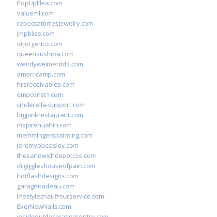
PopUpFlea.com
valueml.com
rebeccatorresjewelry.com
jmpbliss.com
drjorgerico.com
queensushipa.com
wendyweimerdds.com
ameri-camp.com
hrsreceivables.com
empconst1.com
cinderella-support.com
bigpinkrestaurant.com
inspirehuahin.com
memmingerspainting.com
jeremypbeasley.com
thesandwichdepotcos.com
drgiggleshouseofpain.com
hotflashdesigns.com
garagenadeau.com
lifestylechauffeurservice.com
EverNewNails.com
insideoutdecoratingcentre.com