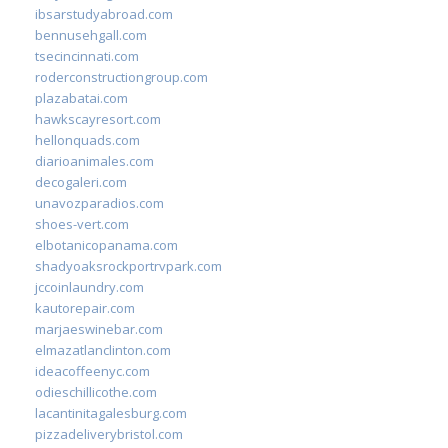
ibsarstudyabroad.com
bennusehgall.com
tsecincinnati.com
roderconstructiongroup.com
plazabatai.com
hawkscayresort.com
hellonquads.com
diarioanimales.com
decogaleri.com
unavozparadios.com
shoes-vert.com
elbotanicopanama.com
shadyoaksrockportrvpark.com
jccoinlaundry.com
kautorepair.com
marjaeswinebar.com
elmazatlanclinton.com
ideacoffeenyc.com
odieschillicothe.com
lacantinitagalesburg.com
pizzadeliverybristol.com