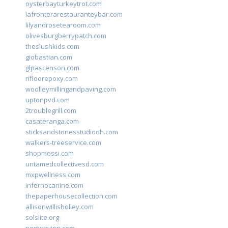
oysterbayturkeytrot.com
lafronterarestauranteybar.com
lilyandrosetearoom.com
olivesburgberrypatch.com
theslushkids.com
giobastian.com
glpascensori.com
rifloorepoxy.com
woolleymillingandpaving.com
uptonpvd.com
2troublegrill.com
casateranga.com
sticksandstonesstudiooh.com
walkers-treeservice.com
shopmossi.com
untamedcollectivesd.com
mxpwellness.com
infernocanine.com
thepaperhousecollection.com
allisonwillisholley.com
solslite.org