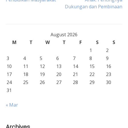
navigation
Dukungan dan Pembinaan
August 2026
M
T
W
T
F
S
S
1
2
3
4
5
6
7
8
9
10
11
12
13
14
15
16
17
18
19
20
21
22
23
24
25
26
27
28
29
30
31
« Mar
Archives