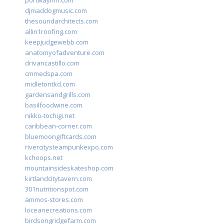
portwayinn.com
djmaddogmusic.com
thesoundarchitects.com
allin1roofing.com
keepjudgewebb.com
anatomyofadventure.com
drivancastillo.com
cmmedspa.com
midletontkd.com
gardensandgrills.com
basilfoodwine.com
nikko-tochigi.net
caribbean-corner.com
bluemoongiftcards.com
rivercitysteampunkexpo.com
kchoops.net
mountainsideskateshop.com
kirtlandcitytavern.com
301nutritionspot.com
ammos-stores.com
loceanecreations.com
birdsongridgefarm.com