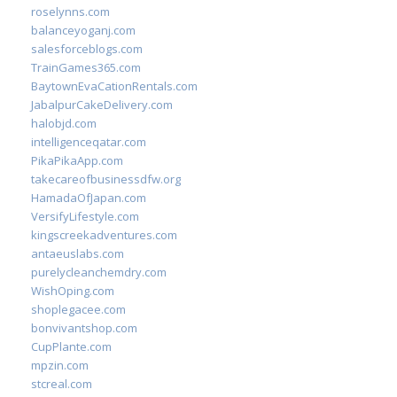
roselynns.com
balanceyoganj.com
salesforceblogs.com
TrainGames365.com
BaytownEvaCationRentals.com
JabalpurCakeDelivery.com
halobjd.com
intelligenceqatar.com
PikaPikaApp.com
takecareofbusinessdfw.org
HamadaOfJapan.com
VersifyLifestyle.com
kingscreekadventures.com
antaeuslabs.com
purelycleanchemdry.com
WishOping.com
shoplegacee.com
bonvivantshop.com
CupPlante.com
mpzin.com
stcreal.com