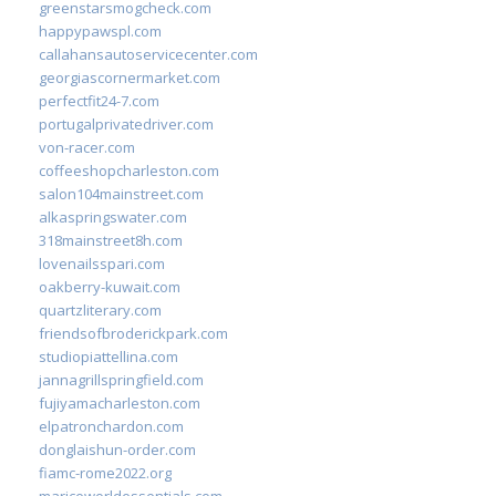
greenstarsmogcheck.com
happypawspl.com
callahansautoservicecenter.com
georgiascornermarket.com
perfectfit24-7.com
portugalprivatedriver.com
von-racer.com
coffeeshopcharleston.com
salon104mainstreet.com
alkaspringswater.com
318mainstreet8h.com
lovenailsspari.com
oakberry-kuwait.com
quartzliterary.com
friendsofbroderickpark.com
studiopiattellina.com
jannagrillspringfield.com
fujiyamacharleston.com
elpatronchardon.com
donglaishun-order.com
fiamc-rome2022.org
mariceworldessentials.com