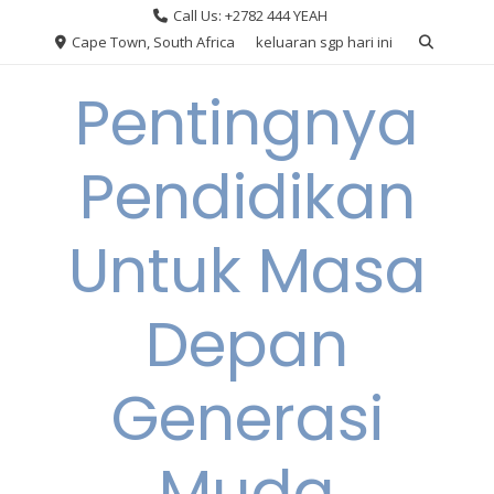
Skip
Call Us: +2782 444 YEAH
to
Cape Town, South Africa
keluaran sgp hari ini
content
Pentingnya
Pendidikan
Untuk Masa
Depan
Generasi
Muda