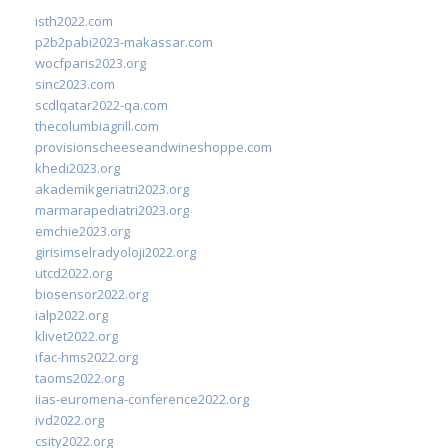
isth2022.com
p2b2pabi2023-makassar.com
wocfparis2023.org
sinc2023.com
scdlqatar2022-qa.com
thecolumbiagrill.com
provisionscheeseandwineshoppe.com
khedi2023.org
akademikgeriatri2023.org
marmarapediatri2023.org
emchie2023.org
girisimselradyoloji2022.org
utcd2022.org
biosensor2022.org
ialp2022.org
klivet2022.org
ifac-hms2022.org
taoms2022.org
iias-euromena-conference2022.org
ivd2022.org
csity2022.org