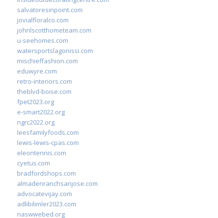
salvatoresinpoint.com
jovialfloralco.com
johnlscotthometeam.com
u-seehomes.com
watersportslagonissi.com
mischieffashion.com
eduwyre.com
retro-interiors.com
theblvd-boise.com
fpet2023.org
e-smart2022.org
ngrc2022.org
leesfamilyfoods.com
lewis-lewis-cpas.com
eleontennis.com
cyetus.com
bradfordshops.com
almadenranchsanjose.com
advocatevijay.com
adlibilimler2023.com
naswwebed.org