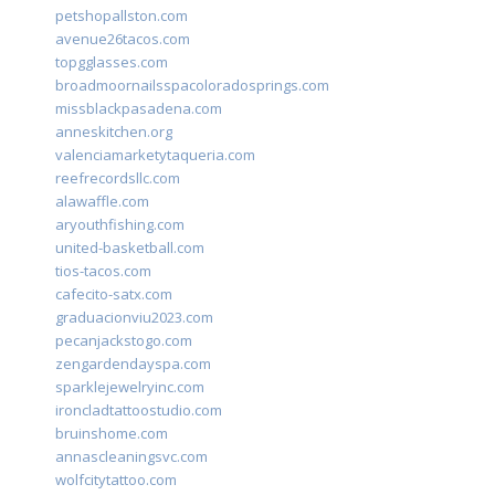
petshopallston.com
avenue26tacos.com
topgglasses.com
broadmoornailsspacoloradosprings.com
missblackpasadena.com
anneskitchen.org
valenciamarketytaqueria.com
reefrecordsllc.com
alawaffle.com
aryouthfishing.com
united-basketball.com
tios-tacos.com
cafecito-satx.com
graduacionviu2023.com
pecanjackstogo.com
zengardendayspa.com
sparklejewelryinc.com
ironcladtattoostudio.com
bruinshome.com
annascleaningsvc.com
wolfcitytattoo.com