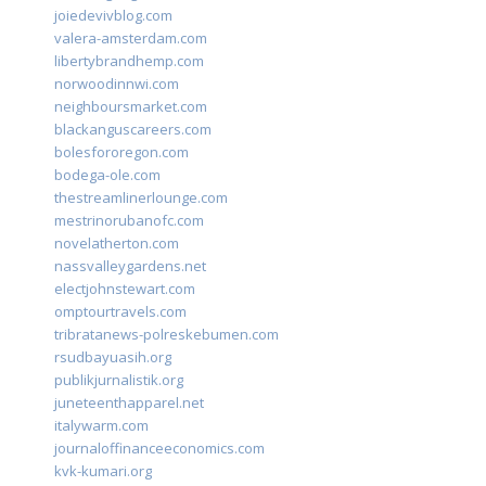
joiedevivblog.com
valera-amsterdam.com
libertybrandhemp.com
norwoodinnwi.com
neighboursmarket.com
blackanguscareers.com
bolesfororegon.com
bodega-ole.com
thestreamlinerlounge.com
mestrinorubanofc.com
novelatherton.com
nassvalleygardens.net
electjohnstewart.com
omptourtravels.com
tribratanews-polreskebumen.com
rsudbayuasih.org
publikjurnalistik.org
juneteenthapparel.net
italywarm.com
journaloffinanceeconomics.com
kvk-kumari.org