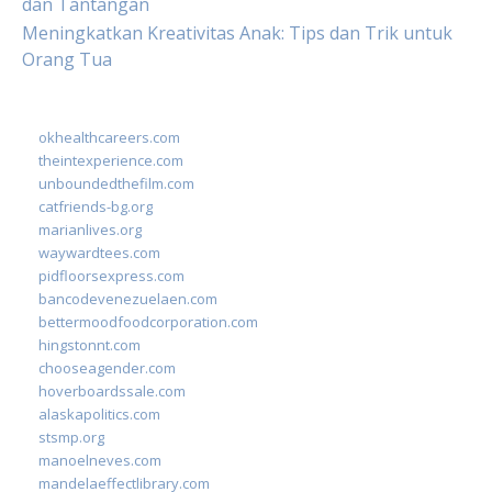
dan Tantangan
Meningkatkan Kreativitas Anak: Tips dan Trik untuk
Orang Tua
okhealthcareers.com
theintexperience.com
unboundedthefilm.com
catfriends-bg.org
marianlives.org
waywardtees.com
pidfloorsexpress.com
bancodevenezuelaen.com
bettermoodfoodcorporation.com
hingstonnt.com
chooseagender.com
hoverboardssale.com
alaskapolitics.com
stsmp.org
manoelneves.com
mandelaeffectlibrary.com