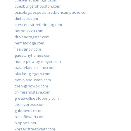
coastlinecateringnc.com
cuesburgershouston.com
psicologiaespecializadaencampeche.com
dmtacos.com
crescentstreetprinting.com
hornopizza.com
driveadragster.com
hematologa.com
lizaivanov.com
guesttinyhomes.com
home-plow-by-meyer.com
palatelatincuisine.com
blackdoglegacy.com
eatvivahouston.com
thebigshowok.com
chimeandstave.com
greatwallseafoodny.com
theloverose.com
gabriovoice.com
resinflowart.com
p-sports.net
korsairstreetwear.com