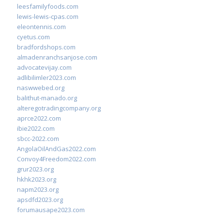
leesfamilyfoods.com
lewis-lewis-cpas.com
eleontennis.com
cyetus.com
bradfordshops.com
almadenranchsanjose.com
advocatevijay.com
adlibilimler2023.com
naswwebed.org
balithut-manado.org
alteregotradingcompany.org
aprce2022.com
ibie2022.com
sbcc-2022.com
AngolaOilAndGas2022.com
Convoy4Freedom2022.com
grur2023.org
hkhk2023.org
napm2023.org
apsdfd2023.org
forumausape2023.com