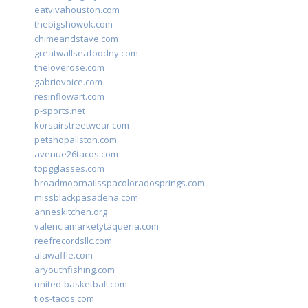
eatvivahouston.com
thebigshowok.com
chimeandstave.com
greatwallseafoodny.com
theloverose.com
gabriovoice.com
resinflowart.com
p-sports.net
korsairstreetwear.com
petshopallston.com
avenue26tacos.com
topgglasses.com
broadmoornailsspacoloradosprings.com
missblackpasadena.com
anneskitchen.org
valenciamarketytaqueria.com
reefrecordsllc.com
alawaffle.com
aryouthfishing.com
united-basketball.com
tios-tacos.com