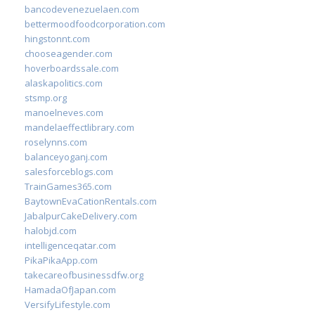
bancodevenezuelaen.com
bettermoodfoodcorporation.com
hingstonnt.com
chooseagender.com
hoverboardssale.com
alaskapolitics.com
stsmp.org
manoelneves.com
mandelaeffectlibrary.com
roselynns.com
balanceyoganj.com
salesforceblogs.com
TrainGames365.com
BaytownEvaCationRentals.com
JabalpurCakeDelivery.com
halobjd.com
intelligenceqatar.com
PikaPikaApp.com
takecareofbusinessdfw.org
HamadaOfJapan.com
VersifyLifestyle.com