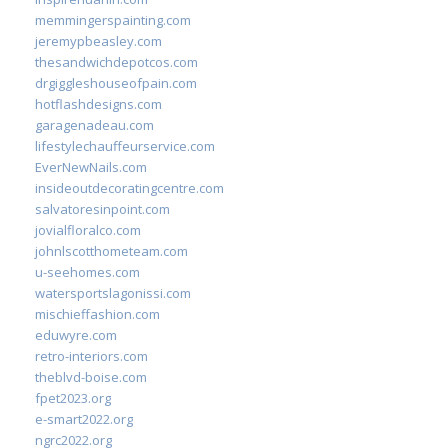
memmingerspainting.com
jeremypbeasley.com
thesandwichdepotcos.com
drgiggleshouseofpain.com
hotflashdesigns.com
garagenadeau.com
lifestylechauffeurservice.com
EverNewNails.com
insideoutdecoratingcentre.com
salvatoresinpoint.com
jovialfloralco.com
johnlscotthometeam.com
u-seehomes.com
watersportslagonissi.com
mischieffashion.com
eduwyre.com
retro-interiors.com
theblvd-boise.com
fpet2023.org
e-smart2022.org
ngrc2022.org