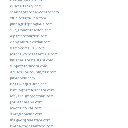
quartzliterary.com
friendsofbroderickpark.com
studiopiattellina.com
jannagrillspringfield.com
fujiyamacharleston.com
elpatronchardon.com
donglaishun-order.com
fiamc-rome2022.org
mariceworldessentials.com
lafisheriarestaurant.com
915jazzandmore.com
aguadulce-countryfair.com
jakehovis.com
bosswingsduluth.com
birminghamautocare.com
tonyscountrykitchen.com
jbellasnailspa.com
mychaihouse.com
alvisgrooming.com
thegeorginaestate.com
blythewoodseafood.com