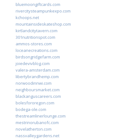
bluemoongiftcards.com
rivercitysteampunkexpo.com
kchoops.net
mountainsideskateshop.com
kirtlandcitytavern.com
301nutritionspot.com
ammos-stores.com
loceanecreations.com
birdsongridgefarm.com
joiedevivblog.com
valera-amsterdam.com
libertybrandhemp.com
norwoodinnwi.com
neighboursmarket.com
blackanguscareers.com
bolesfororegon.com
bodega-ole.com
thestreamlinerlounge.com
mestrinorubanofc.com
novelatherton.com
nassvalleygardens.net