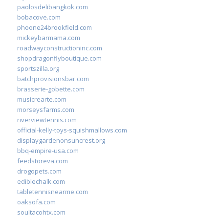
paolosdelibangkok.com
bobacove.com
phoone24brookfield.com
mickeybarmama.com
roadwayconstructioninc.com
shopdragonflyboutique.com
sportszilla.org
batchprovisionsbar.com
brasserie-gobette.com
musicrearte.com
morseysfarms.com
riverviewtennis.com
official-kelly-toys-squishmallows.com
displaygardenonsuncrest.org
bbq-empire-usa.com
feedstoreva.com
drogopets.com
ediblechalk.com
tabletennisnearme.com
oaksofa.com
soultacohtx.com