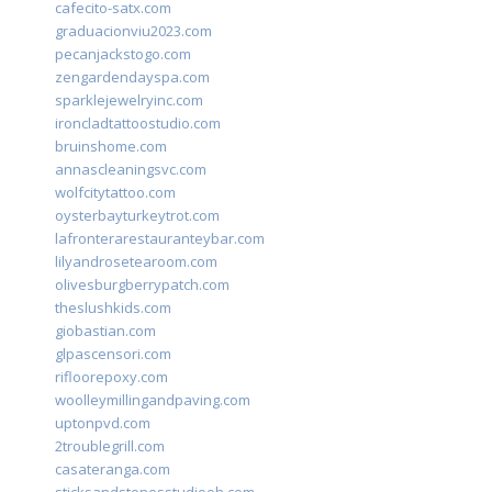
cafecito-satx.com
graduacionviu2023.com
pecanjackstogo.com
zengardendayspa.com
sparklejewelryinc.com
ironcladtattoostudio.com
bruinshome.com
annascleaningsvc.com
wolfcitytattoo.com
oysterbayturkeytrot.com
lafronterarestauranteybar.com
lilyandrosetearoom.com
olivesburgberrypatch.com
theslushkids.com
giobastian.com
glpascensori.com
rifloorepoxy.com
woolleymillingandpaving.com
uptonpvd.com
2troublegrill.com
casateranga.com