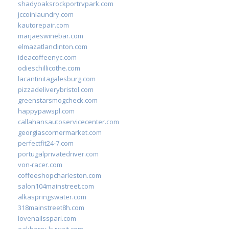
shadyoaksrockportrvpark.com
jccoinlaundry.com
kautorepair.com
marjaeswinebar.com
elmazatlanclinton.com
ideacoffeenyc.com
odieschillicothe.com
lacantinitagalesburg.com
pizzadeliverybristol.com
greenstarsmogcheck.com
happypawspl.com
callahansautoservicecenter.com
georgiascornermarket.com
perfectfit24-7.com
portugalprivatedriver.com
von-racer.com
coffeeshopcharleston.com
salon104mainstreet.com
alkaspringswater.com
318mainstreet8h.com
lovenailsspari.com
oakberry-kuwait.com