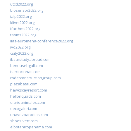
utcd2022.org
biosensor2022.org
ialp2022.org
klivet2022.org
ifac-hms2022.org
taoms2022.org
iias-euromena-conference2022.org
ivd2022.org
csity2022.org
ibsarstudyabroad.com
bennusehgall.com
tsecincinnati.com
roderconstructiongroup.com
plazabatai.com
hawkscayresort.com
hellonquads.com
diarioanimales.com
decogaleri.com
unavozparadios.com
shoes-vert.com
elbotanicopanama.com