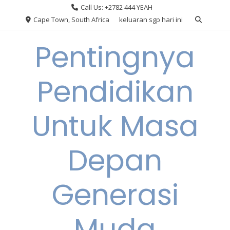
Skip
Call Us: +2782 444 YEAH
to
Cape Town, South Africa
keluaran sgp hari ini
content
Pentingnya
Pendidikan
Untuk Masa
Depan
Generasi
Muda