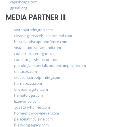
capishcaps.com
gpsyfl.org
MEDIA PARTNER III
vwrepairarlington.com
cleaningservicebaltimore-md.com
beckslandscapeandfence.com
vistaaltadelveramendi.com
coastlinecateringnc.com
cuesburgershouston.com
psicologiaespecializadaencampeche.com
dmtacos.com
crescentstreetprinting.com
hornopizza.com
driveadragster.com
hematologa.com
lizaivanov.com
guesttinyhomes.com
home-plow-by-meyer.com
palatelatincuisine.com
blackdoglegacy.com