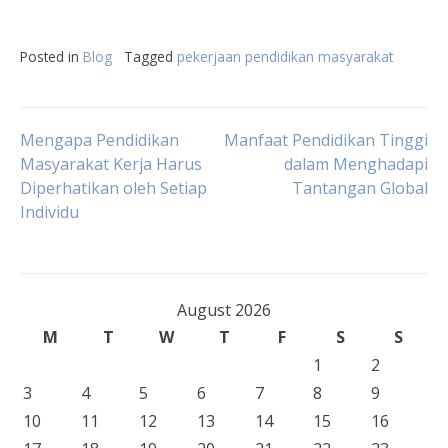
Posted in
Blog
Tagged
pekerjaan pendidikan masyarakat
Post
Mengapa Pendidikan
Manfaat Pendidikan Tinggi
Masyarakat Kerja Harus
dalam Menghadapi
Diperhatikan oleh Setiap
Tantangan Global
navigation
Individu
August 2026
M
T
W
T
F
S
S
1
2
3
4
5
6
7
8
9
10
11
12
13
14
15
16