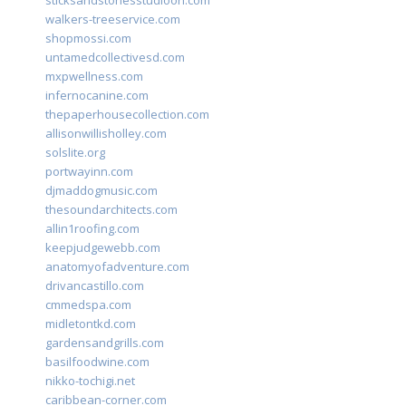
sticksandstonesstudiooh.com
walkers-treeservice.com
shopmossi.com
untamedcollectivesd.com
mxpwellness.com
infernocanine.com
thepaperhousecollection.com
allisonwillisholley.com
solslite.org
portwayinn.com
djmaddogmusic.com
thesoundarchitects.com
allin1roofing.com
keepjudgewebb.com
anatomyofadventure.com
drivancastillo.com
cmmedspa.com
midletontkd.com
gardensandgrills.com
basilfoodwine.com
nikko-tochigi.net
caribbean-corner.com