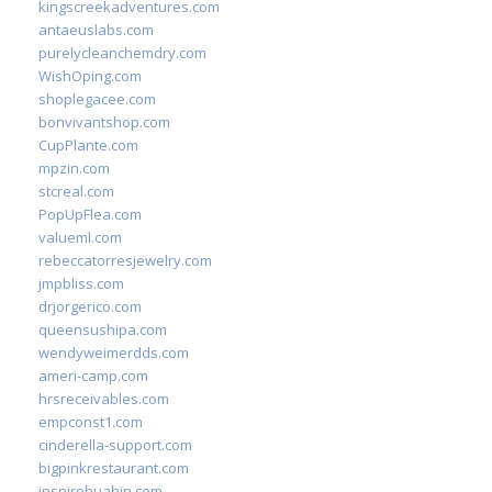
kingscreekadventures.com
antaeuslabs.com
purelycleanchemdry.com
WishOping.com
shoplegacee.com
bonvivantshop.com
CupPlante.com
mpzin.com
stcreal.com
PopUpFlea.com
valueml.com
rebeccatorresjewelry.com
jmpbliss.com
drjorgerico.com
queensushipa.com
wendyweimerdds.com
ameri-camp.com
hrsreceivables.com
empconst1.com
cinderella-support.com
bigpinkrestaurant.com
inspirehuahin.com