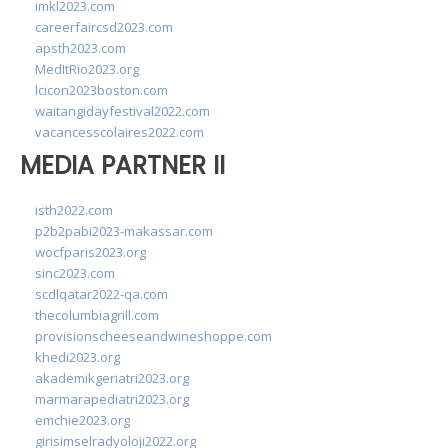
imkl2023.com
careerfaircsd2023.com
apsth2023.com
MedItRio2023.org
lcicon2023boston.com
waitangidayfestival2022.com
vacancesscolaires2022.com
MEDIA PARTNER II
isth2022.com
p2b2pabi2023-makassar.com
wocfparis2023.org
sinc2023.com
scdlqatar2022-qa.com
thecolumbiagrill.com
provisionscheeseandwineshoppe.com
khedi2023.org
akademikgeriatri2023.org
marmarapediatri2023.org
emchie2023.org
girisimselradyoloji2022.org