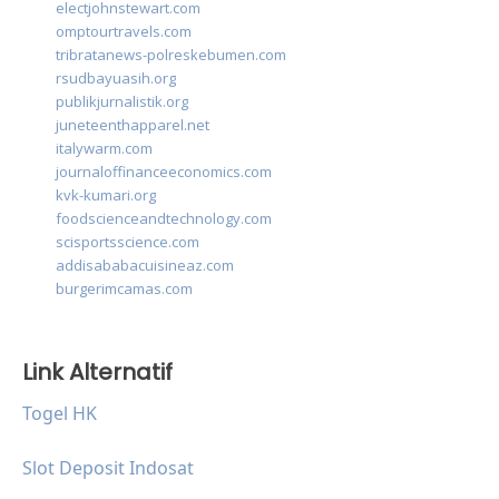
electjohnstewart.com
omptourtravels.com
tribratanews-polreskebumen.com
rsudbayuasih.org
publikjurnalistik.org
juneteenthapparel.net
italywarm.com
journaloffinanceeconomics.com
kvk-kumari.org
foodscienceandtechnology.com
scisportsscience.com
addisababacuisineaz.com
burgerimcamas.com
Link Alternatif
Togel HK
Slot Deposit Indosat