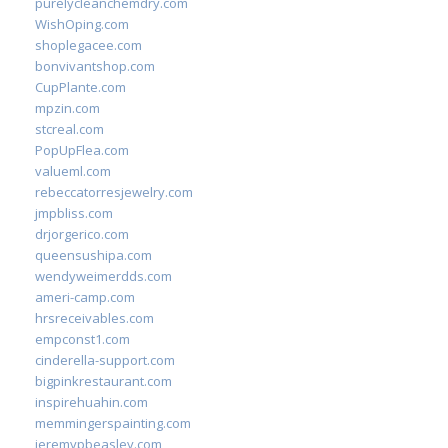
purelycleanchemdry.com
WishOping.com
shoplegacee.com
bonvivantshop.com
CupPlante.com
mpzin.com
stcreal.com
PopUpFlea.com
valueml.com
rebeccatorresjewelry.com
jmpbliss.com
drjorgerico.com
queensushipa.com
wendyweimerdds.com
ameri-camp.com
hrsreceivables.com
empconst1.com
cinderella-support.com
bigpinkrestaurant.com
inspirehuahin.com
memmingerspainting.com
jeremypbeasley.com