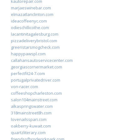
kautorepair.com
marjaeswinebar.com
elmazatlanclinton.com
ideacoffeenyc.com
odieschillicothe.com
lacantinitagalesburg.com
pizzadeliverybristol.com
greenstarsmogcheck.com
happypawspl.com
callahansautoservicecenter.com
georgiascornermarket.com
perfectfit24-7.com
portugalprivatedriver.com
von-racer.com
coffeeshopcharleston.com
salon104mainstreet.com
alkaspringswater.com
318mainstreet8h.com
lovenailsspari.com
oakberry-kuwait.com
quartzliterary.com
friendsofbroderickpark.com