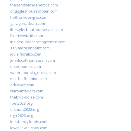
thesandwichdepotcos.com
drgiggleshouseofpain.com
hotflashdesigns.com
garagenadeau.com
lifestylechauffeurservice.com
EverNewNails.com
insideoutdecoratingcentre.com
salvatoresinpoint.com
jovialfloralco.com
johnlscotthometeam.com
u-seehomes.com
watersportslagonissi.com
mischieffashion.com
eduwyre.com
retro-interiors.com
theblvd-boise.com
fpet2023.org
e-smart2022.org
ngrc2022.org
leesfamilyfoods.com
lewis-lewis-cpas.com