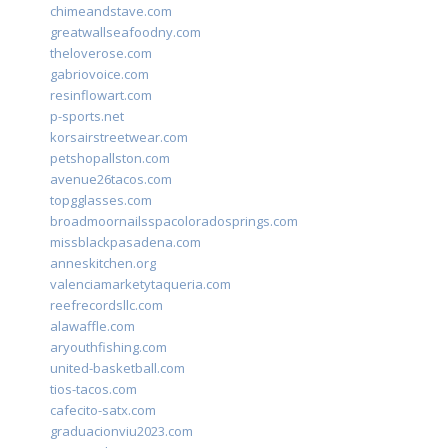
chimeandstave.com
greatwallseafoodny.com
theloverose.com
gabriovoice.com
resinflowart.com
p-sports.net
korsairstreetwear.com
petshopallston.com
avenue26tacos.com
topgglasses.com
broadmoornailsspacoloradosprings.com
missblackpasadena.com
anneskitchen.org
valenciamarketytaqueria.com
reefrecordsllc.com
alawaffle.com
aryouthfishing.com
united-basketball.com
tios-tacos.com
cafecito-satx.com
graduacionviu2023.com