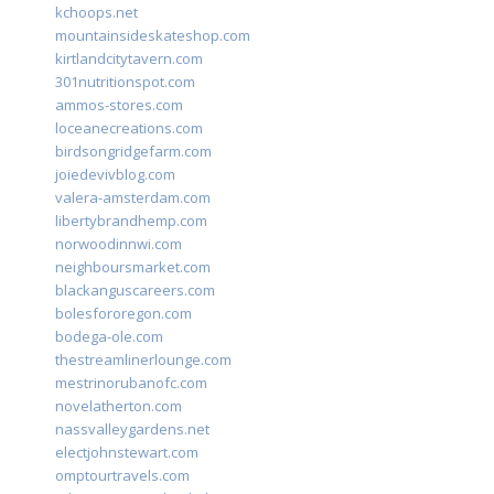
kchoops.net
mountainsideskateshop.com
kirtlandcitytavern.com
301nutritionspot.com
ammos-stores.com
loceanecreations.com
birdsongridgefarm.com
joiedevivblog.com
valera-amsterdam.com
libertybrandhemp.com
norwoodinnwi.com
neighboursmarket.com
blackanguscareers.com
bolesfororegon.com
bodega-ole.com
thestreamlinerlounge.com
mestrinorubanofc.com
novelatherton.com
nassvalleygardens.net
electjohnstewart.com
omptourtravels.com