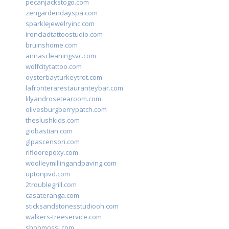
pecanjackstogo.com
zengardendayspa.com
sparklejewelryinc.com
ironcladtattoostudio.com
bruinshome.com
annascleaningsvc.com
wolfcitytattoo.com
oysterbayturkeytrot.com
lafronterarestauranteybar.com
lilyandrosetearoom.com
olivesburgberrypatch.com
theslushkids.com
giobastian.com
glpascensori.com
rifloorepoxy.com
woolleymillingandpaving.com
uptonpvd.com
2troublegrill.com
casateranga.com
sticksandstonesstudiooh.com
walkers-treeservice.com
shopmossi.com