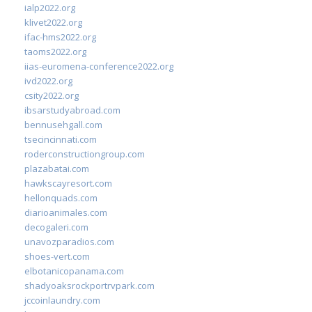
ialp2022.org
klivet2022.org
ifac-hms2022.org
taoms2022.org
iias-euromena-conference2022.org
ivd2022.org
csity2022.org
ibsarstudyabroad.com
bennusehgall.com
tsecincinnati.com
roderconstructiongroup.com
plazabatai.com
hawkscayresort.com
hellonquads.com
diarioanimales.com
decogaleri.com
unavozparadios.com
shoes-vert.com
elbotanicopanama.com
shadyoaksrockportrvpark.com
jccoinlaundry.com