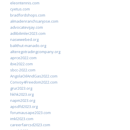
eleontennis.com
cyetus.com
bradfordshops.com
almadenranchsanjose.com
advocatevijay.com
adlibilimler2023.com
naswwebed.org
balithut-manado.org
alteregotradingcompany.org
aprce2022.com
ibie2022.com
sbcc-2022.com
AngolaOilAndGas2022.com
Convoy4Freedom2022.com
grur2023.org
hkhk2023.org
napm2023.org
apsdfd2023.org
forumausape2023.com
imkl2023.com
careerfaircsd2023.com