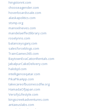
hingstonnt.com
chooseagender.com
hoverboardssale.com
alaskapolitics.com
stsmp.org
manoelneves.com
mandelaeffectlibrary.com
roselynns.com
balanceyoganj.com
salesforceblogs.com
TrainGames365.com
BaytownEvaCationRentals.com
JabalpurCakeDelivery.com
halobjd.com
intelligenceqatar.com
PikaPikaApp.com
takecareofbusinessdfw.org
HamadaOfJapan.com
VersifyLifestyle.com
kingscreekadventures.com
antaeuslabs.com