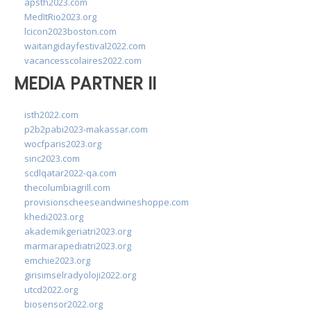
apsth2023.com
MedItRio2023.org
lcicon2023boston.com
waitangidayfestival2022.com
vacancesscolaires2022.com
MEDIA PARTNER II
isth2022.com
p2b2pabi2023-makassar.com
wocfparis2023.org
sinc2023.com
scdlqatar2022-qa.com
thecolumbiagrill.com
provisionscheeseandwineshoppe.com
khedi2023.org
akademikgeriatri2023.org
marmarapediatri2023.org
emchie2023.org
girisimselradyoloji2022.org
utcd2022.org
biosensor2022.org