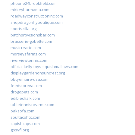
phoone24brookfield.com
mickeybarmama.com
roadwayconstructioninc.com
shopdragonflyboutique.com
sportszilla.org
batchprovisionsbar.com
brasserie-gobette.com
musicrearte.com
morseysfarms.com
riverviewtennis.com
official-kelly-toys-squishmallows.com
displaygardenonsuncrest.org
bbq-empire-usa.com
feedstoreva.com
drogopets.com
ediblechalk.com
tabletennisnearme.com
oaksofa.com
soultacohtx.com
capishcaps.com
gpsyfl.org