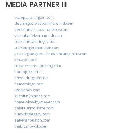
MEDIA PARTNER III
vwrepairarlington.com
cleaningservicebaltimore-md.com
beckslandscapeandfence.com
vistaaltadelveramendi.com
coastlinecateringnc.com
cuesburgershouston.com
psicologiaespecializadaencampeche.com
dmtacos.com
crescentstreetprinting.com
hornopizza.com
driveadragster.com
hematologa.com
lizaivanov.com
guesttinyhomes.com
home-plow-by-meyer.com
palatelatincuisine.com
blackdoglegacy.com
eatvivahouston.com
thebigshowok.com