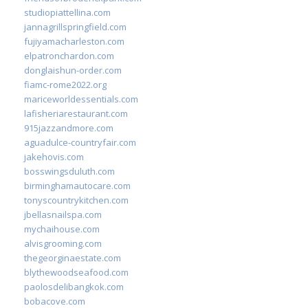
studiopiattellina.com
jannagrillspringfield.com
fujiyamacharleston.com
elpatronchardon.com
donglaishun-order.com
fiamc-rome2022.org
mariceworldessentials.com
lafisheriarestaurant.com
915jazzandmore.com
aguadulce-countryfair.com
jakehovis.com
bosswingsduluth.com
birminghamautocare.com
tonyscountrykitchen.com
jbellasnailspa.com
mychaihouse.com
alvisgrooming.com
thegeorginaestate.com
blythewoodseafood.com
paolosdelibangkok.com
bobacove.com