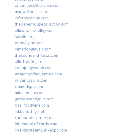
untamedcollectivesd.com
mxpwellness.com
infernocanine.com
thepaperhousecollection.com
allisonwillisholley.com
solslite.org
portwayinn.com
djmaddogmusic.com
thesoundarchitects.com
allin1roofing.com
keepjudgewebb.com
anatomyofadventure.com
drivancastillo.com
cmmedspa.com
midletontkd.com
gardensandgrills.com
basilfoodwine.com
nikko-tochigi.net
caribbean-corner.com
bluemoongiftcards.com
rivercitysteampunkexpo.com