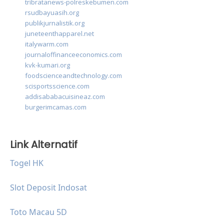
tribratanews-polreskebumen.com
rsudbayuasih.org
publikjurnalistik.org
juneteenthapparel.net
italywarm.com
journaloffinanceeconomics.com
kvk-kumari.org
foodscienceandtechnology.com
scisportsscience.com
addisababacuisineaz.com
burgerimcamas.com
Link Alternatif
Togel HK
Slot Deposit Indosat
Toto Macau 5D