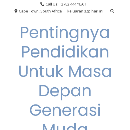
Skip
Call Us: +2782 444 YEAH
to
Cape Town, South Africa
keluaran sgp hari ini
content
Pentingnya
Pendidikan
Untuk Masa
Depan
Generasi
Muda