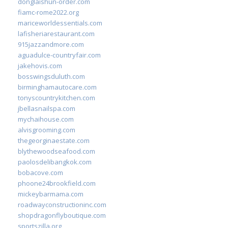
donglaishun-order.com
fiamc-rome2022.org
mariceworldessentials.com
lafisheriarestaurant.com
915jazzandmore.com
aguadulce-countryfair.com
jakehovis.com
bosswingsduluth.com
birminghamautocare.com
tonyscountrykitchen.com
jbellasnailspa.com
mychaihouse.com
alvisgrooming.com
thegeorginaestate.com
blythewoodseafood.com
paolosdelibangkok.com
bobacove.com
phoone24brookfield.com
mickeybarmama.com
roadwayconstructioninc.com
shopdragonflyboutique.com
sportszilla.org