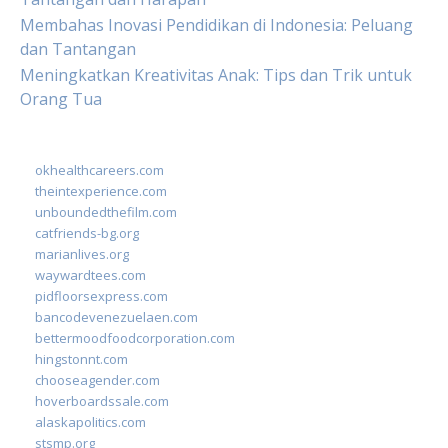
Membahas Inovasi Pendidikan di Indonesia: Peluang
dan Tantangan
Meningkatkan Kreativitas Anak: Tips dan Trik untuk
Orang Tua
okhealthcareers.com
theintexperience.com
unboundedthefilm.com
catfriends-bg.org
marianlives.org
waywardtees.com
pidfloorsexpress.com
bancodevenezuelaen.com
bettermoodfoodcorporation.com
hingstonnt.com
chooseagender.com
hoverboardssale.com
alaskapolitics.com
stsmp.org