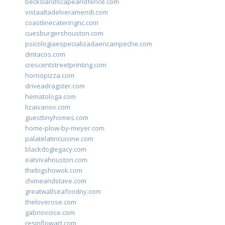
beckslandscapeandfence.com
vistaaltadelveramendi.com
coastlinecateringnc.com
cuesburgershouston.com
psicologiaespecializadaencampeche.com
dmtacos.com
crescentstreetprinting.com
hornopizza.com
driveadragster.com
hematologa.com
lizaivanov.com
guesttinyhomes.com
home-plow-by-meyer.com
palatelatincuisine.com
blackdoglegacy.com
eatvivahouston.com
thebigshowok.com
chimeandstave.com
greatwallseafoodny.com
theloverose.com
gabriovoice.com
resinflowart.com