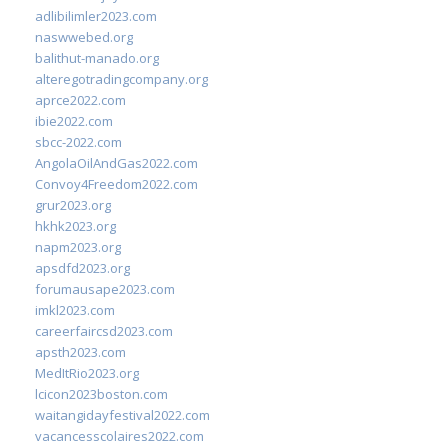
adlibilimler2023.com
naswwebed.org
balithut-manado.org
alteregotradingcompany.org
aprce2022.com
ibie2022.com
sbcc-2022.com
AngolaOilAndGas2022.com
Convoy4Freedom2022.com
grur2023.org
hkhk2023.org
napm2023.org
apsdfd2023.org
forumausape2023.com
imkl2023.com
careerfaircsd2023.com
apsth2023.com
MedItRio2023.org
lcicon2023boston.com
waitangidayfestival2022.com
vacancesscolaires2022.com