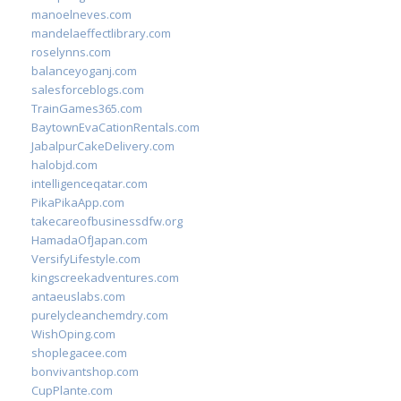
manoelneves.com
mandelaeffectlibrary.com
roselynns.com
balanceyoganj.com
salesforceblogs.com
TrainGames365.com
BaytownEvaCationRentals.com
JabalpurCakeDelivery.com
halobjd.com
intelligenceqatar.com
PikaPikaApp.com
takecareofbusinessdfw.org
HamadaOfJapan.com
VersifyLifestyle.com
kingscreekadventures.com
antaeuslabs.com
purelycleanchemdry.com
WishOping.com
shoplegacee.com
bonvivantshop.com
CupPlante.com