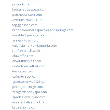
p-sports.net
korsairstreetwear.com
petshopallston.com
avenue26tacos.com
topgglasses.com
broadmoornailsspacoloradosprings.com
missblackpasadena.com
anneskitchen.org
valenciamarketytaqueria.com
reefrecordsllc.com
alawaffle.com
aryouthfishing.com
united-basketball.com
tios-tacos.com
cafecito-satx.com
graduacionviu2023.com
pecanjackstogo.com
zengardendayspa.com
sparklejewelryinc.com
ironcladtattoostudio.com
bruinshome.com