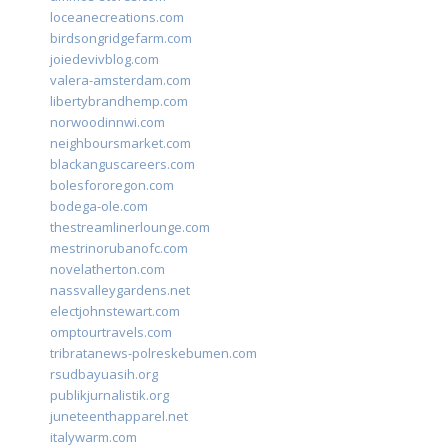
loceanecreations.com
birdsongridgefarm.com
joiedevivblog.com
valera-amsterdam.com
libertybrandhemp.com
norwoodinnwi.com
neighboursmarket.com
blackanguscareers.com
bolesfororegon.com
bodega-ole.com
thestreamlinerlounge.com
mestrinorubanofc.com
novelatherton.com
nassvalleygardens.net
electjohnstewart.com
omptourtravels.com
tribratanews-polreskebumen.com
rsudbayuasih.org
publikjurnalistik.org
juneteenthapparel.net
italywarm.com