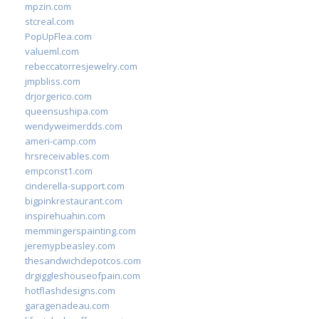
mpzin.com
stcreal.com
PopUpFlea.com
valueml.com
rebeccatorresjewelry.com
jmpbliss.com
drjorgerico.com
queensushipa.com
wendyweimerdds.com
ameri-camp.com
hrsreceivables.com
empconst1.com
cinderella-support.com
bigpinkrestaurant.com
inspirehuahin.com
memmingerspainting.com
jeremypbeasley.com
thesandwichdepotcos.com
drgiggleshouseofpain.com
hotflashdesigns.com
garagenadeau.com