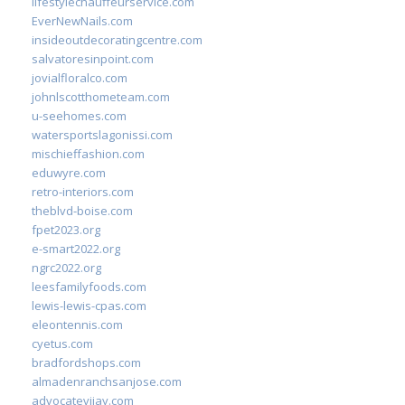
lifestylechauffeurservice.com
EverNewNails.com
insideoutdecoratingcentre.com
salvatoresinpoint.com
jovialfloralco.com
johnlscotthometeam.com
u-seehomes.com
watersportslagonissi.com
mischieffashion.com
eduwyre.com
retro-interiors.com
theblvd-boise.com
fpet2023.org
e-smart2022.org
ngrc2022.org
leesfamilyfoods.com
lewis-lewis-cpas.com
eleontennis.com
cyetus.com
bradfordshops.com
almadenranchsanjose.com
advocatevijay.com