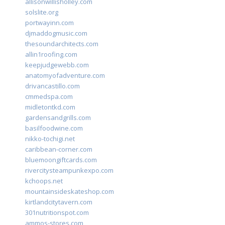
allisonwillisholley.com
solslite.org
portwayinn.com
djmaddogmusic.com
thesoundarchitects.com
allin1roofing.com
keepjudgewebb.com
anatomyofadventure.com
drivancastillo.com
cmmedspa.com
midletontkd.com
gardensandgrills.com
basilfoodwine.com
nikko-tochigi.net
caribbean-corner.com
bluemoongiftcards.com
rivercitysteampunkexpo.com
kchoops.net
mountainsideskateshop.com
kirtlandcitytavern.com
301nutritionspot.com
ammos-stores.com