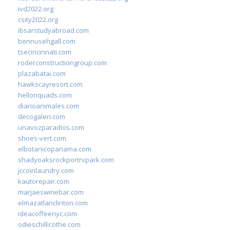
ivd2022.org
csity2022.org
ibsarstudyabroad.com
bennusehgall.com
tsecincinnati.com
roderconstructiongroup.com
plazabatai.com
hawkscayresort.com
hellonquads.com
diarioanimales.com
decogaleri.com
unavozparadios.com
shoes-vert.com
elbotanicopanama.com
shadyoaksrockportrvpark.com
jccoinlaundry.com
kautorepair.com
marjaeswinebar.com
elmazatlanclinton.com
ideacoffeenyc.com
odieschillicothe.com