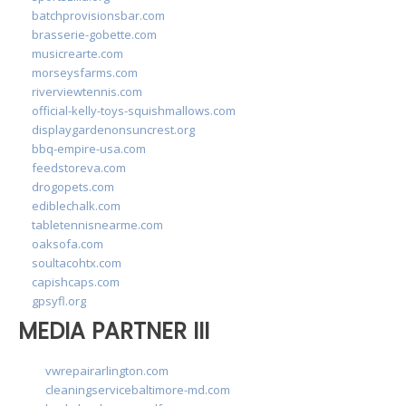
batchprovisionsbar.com
brasserie-gobette.com
musicrearte.com
morseysfarms.com
riverviewtennis.com
official-kelly-toys-squishmallows.com
displaygardenonsuncrest.org
bbq-empire-usa.com
feedstoreva.com
drogopets.com
ediblechalk.com
tabletennisnearme.com
oaksofa.com
soultacohtx.com
capishcaps.com
gpsyfl.org
MEDIA PARTNER III
vwrepairarlington.com
cleaningservicebaltimore-md.com