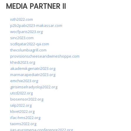
MEDIA PARTNER II
isth2022.com
p2b2pabi2023-makassar.com
wocfparis2023.org
sinc2023.com
scdlqatar2022-qa.com
thecolumbiagrill.com
provisionscheeseandwineshoppe.com
khedi2023.org
akademikgeriatri2023.org
marmarapediatri2023.org
emchie2023.org
girisimselradyoloji2022.org
utcd2022.org
biosensor2022.org
ialp2022.org
klivet2022.org
ifac-hms2022.org
taoms2022.org
iias-euromena-conference2022.org