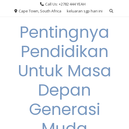
Skip
Call Us: +2782 444 YEAH
to
Cape Town, South Africa
keluaran sgp hari ini
content
Pentingnya
Pendidikan
Untuk Masa
Depan
Generasi
Muda