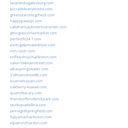
lacantinitagalesburg.com
pizzadeliverybristol.com
greenstarsmogcheck.com
happypawspl.com
callahansautoservicecenter.com
georgiascornermarket.com
perfectfit24-7.com
portugalprivatedriver.com
von-racer.com
coffeeshopcharleston.com
salon104mainstreet.com
alkaspringswater.com
318mainstreet8h.com
lovenailsspari.com
oakberry-kuwait.com
quartzliterary.com
friendsofbroderickpark.com
studiopiattellina.com
jannagrillspringfield.com
fujiyamacharleston.com
elpatronchardon.com