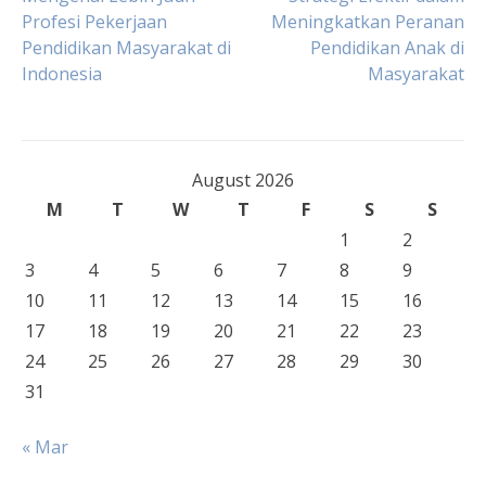
Post
Profesi Pekerjaan
Meningkatkan Peranan
Pendidikan Masyarakat di
Pendidikan Anak di
navigation
Indonesia
Masyarakat
August 2026
M
T
W
T
F
S
S
1
2
3
4
5
6
7
8
9
10
11
12
13
14
15
16
17
18
19
20
21
22
23
24
25
26
27
28
29
30
31
« Mar