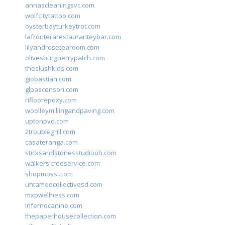
annascleaningsvc.com
wolfcitytattoo.com
oysterbayturkeytrot.com
lafronterarestauranteybar.com
lilyandrosetearoom.com
olivesburgberrypatch.com
theslushkids.com
giobastian.com
glpascensori.com
rifloorepoxy.com
woolleymillingandpaving.com
uptonpvd.com
2troublegrill.com
casateranga.com
sticksandstonesstudiooh.com
walkers-treeservice.com
shopmossi.com
untamedcollectivesd.com
mxpwellness.com
infernocanine.com
thepaperhousecollection.com