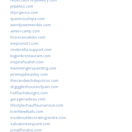
rebeccatorresjewelry.com
jmpbliss.com
drjorgerico.com
queensushipa.com
wendyweimerdds.com
ameri-camp.com
hrsreceivables.com
empconst1.com
cinderella-support.com
bigpinkrestaurant.com
inspirehuahin.com
memmingerspainting.com
jeremypbeasley.com
thesandwichdepotcos.com
drgiggleshouseofpain.com
hotflashdesigns.com
garagenadeau.com
lifestylechauffeurservice.com
EverNewNails.com
insideoutdecoratingcentre.com
salvatoresinpoint.com
jovialfloralco.com