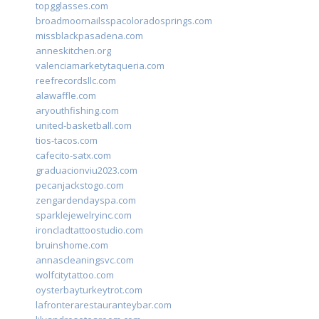
topgglasses.com
broadmoornailsspacoloradosprings.com
missblackpasadena.com
anneskitchen.org
valenciamarketytaqueria.com
reefrecordsllc.com
alawaffle.com
aryouthfishing.com
united-basketball.com
tios-tacos.com
cafecito-satx.com
graduacionviu2023.com
pecanjackstogo.com
zengardendayspa.com
sparklejewelryinc.com
ironcladtattoostudio.com
bruinshome.com
annascleaningsvc.com
wolfcitytattoo.com
oysterbayturkeytrot.com
lafronterarestauranteybar.com