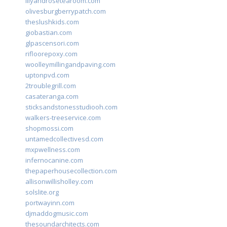
lilyandrosetearoom.com
olivesburgberrypatch.com
theslushkids.com
giobastian.com
glpascensori.com
rifloorepoxy.com
woolleymillingandpaving.com
uptonpvd.com
2troublegrill.com
casateranga.com
sticksandstonesstudiooh.com
walkers-treeservice.com
shopmossi.com
untamedcollectivesd.com
mxpwellness.com
infernocanine.com
thepaperhousecollection.com
allisonwillisholley.com
solslite.org
portwayinn.com
djmaddogmusic.com
thesoundarchitects.com