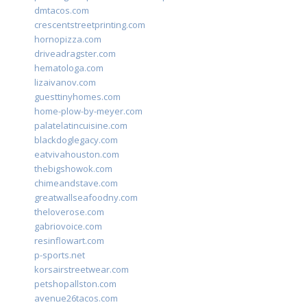
dmtacos.com
crescentstreetprinting.com
hornopizza.com
driveadragster.com
hematologa.com
lizaivanov.com
guesttinyhomes.com
home-plow-by-meyer.com
palatelatincuisine.com
blackdoglegacy.com
eatvivahouston.com
thebigshowok.com
chimeandstave.com
greatwallseafoodny.com
theloverose.com
gabriovoice.com
resinflowart.com
p-sports.net
korsairstreetwear.com
petshopallston.com
avenue26tacos.com