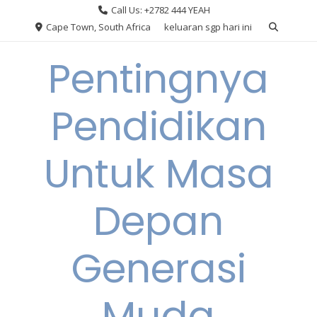
Skip
Call Us: +2782 444 YEAH
to
Cape Town, South Africa
keluaran sgp hari ini
content
Pentingnya
Pendidikan
Untuk Masa
Depan
Generasi
Muda