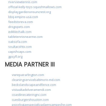
riverviewtennis.com
official-kelly-toys-squishmallows.com
displaygardenonsuncrest.org
bbq-empire-usa.com
feedstoreva.com
drogopets.com
ediblechalk.com
tabletennisnearme.com
oaksofa.com
soultacohtx.com
capishcaps.com
gpsyfl.org
MEDIA PARTNER III
vwrepairarlington.com
cleaningservicebaltimore-md.com
beckslandscapeandfence.com
vistaaltadelveramendi.com
coastlinecateringnc.com
cuesburgershouston.com
psicologiaespecializadaencampeche.com