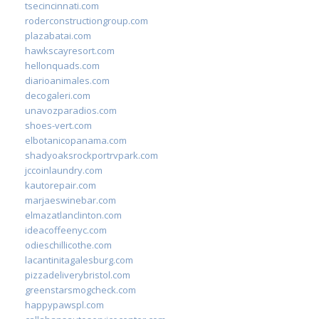
tsecincinnati.com
roderconstructiongroup.com
plazabatai.com
hawkscayresort.com
hellonquads.com
diarioanimales.com
decogaleri.com
unavozparadios.com
shoes-vert.com
elbotanicopanama.com
shadyoaksrockportrvpark.com
jccoinlaundry.com
kautorepair.com
marjaeswinebar.com
elmazatlanclinton.com
ideacoffeenyc.com
odieschillicothe.com
lacantinitagalesburg.com
pizzadeliverybristol.com
greenstarsmogcheck.com
happypawspl.com