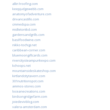
allin1roofing.com
keepjudgewebb.com
anatomyofadventure.com
drivancastillo.com
cmmedspa.com
midletontkd.com
gardensandgrills.com
basilfoodwine.com
nikko-tochigi.net
caribbean-corner.com
bluemoongiftcards.com
rivercitysteampunkexpo.com
kchoops.net
mountainsideskateshop.com
kirtlandcitytavern.com
301nutritionspot.com
ammos-stores.com
loceanecreations.com
birdsongridgefarm.com
joiedevivblog.com
valera-amsterdam.com