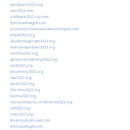
wocfparis2023.org
sinc2023.com
scdlqatar2022-qa.com
thecolumbiagrill.com
provisionscheeseandwineshoppe.com
khedi2023.org
akademikgeriatri2023.org
marmarapediatri2023.org
emchie2023.org
girisimselradyoloji2022.org
utcd2022.org
biosensor2022.org
ialp2022.org
klivet2022.org
ifac-hms2022.org
taoms2022.org
iias-euromena-conference2022.org
ivd2022.org
csity2022.org
ibsarstudyabroad.com
bennusehgall.com