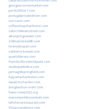
callahansautoservicecenter.com
georgiascornermarket.com
perfectfit24-7.com
portugalprivatedriver.com
von-racer.com
coffeeshopcharleston.com
salon104mainstreet.com
alkaspringswater.com
318mainstreet8h.com
lovenailsspari.com
oakberry-kuwait.com
quartzliterary.com
friendsofbroderickpark.com
studiopiattellina.com
jannagrillspringfield.com
fujiyamacharleston.com
elpatronchardon.com
donglaishun-order.com
fiamc-rome2022.org
mariceworldessentials.com
lafisheriarestaurant.com
915jazzandmore.com