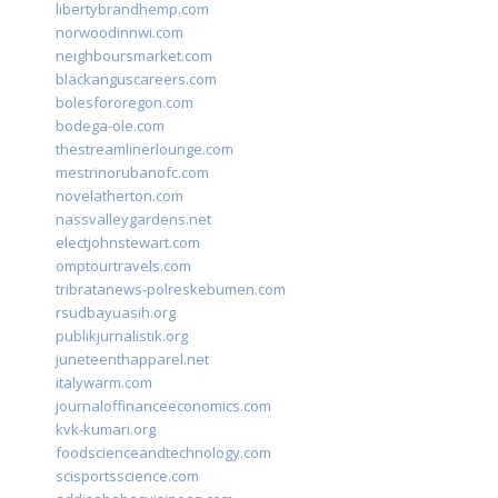
libertybrandhemp.com
norwoodinnwi.com
neighboursmarket.com
blackanguscareers.com
bolesfororegon.com
bodega-ole.com
thestreamlinerlounge.com
mestrinorubanofc.com
novelatherton.com
nassvalleygardens.net
electjohnstewart.com
omptourtravels.com
tribratanews-polreskebumen.com
rsudbayuasih.org
publikjurnalistik.org
juneteenthapparel.net
italywarm.com
journaloffinanceeconomics.com
kvk-kumari.org
foodscienceandtechnology.com
scisportsscience.com