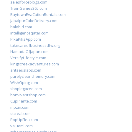
salesforceblogs.com
TrainGames365.com
BaytownEvaCationRentals.com
JabalpurCakeDelivery.com
halobjd.com
intelligenceqatar.com
PikaPikaApp.com
takecareofbusinessdfw.org
HamadaOfJapan.com
VersifyLifestyle.com
kingscreekadventures.com
antaeuslabs.com
purelycleanchemdry.com
WishOping.com
shoplegacee.com
bonvivantshop.com
CupPlante.com
mpzin.com
stcreal.com
PopUpFlea.com
valueml.com