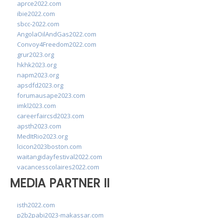
aprce2022.com
ibie2022.com
sbcc-2022.com
AngolaOilAndGas2022.com
Convoy4Freedom2022.com
grur2023.org
hkhk2023.org
napm2023.org
apsdfd2023.org
forumausape2023.com
imkl2023.com
careerfaircsd2023.com
apsth2023.com
MedItRio2023.org
lcicon2023boston.com
waitangidayfestival2022.com
vacancesscolaires2022.com
MEDIA PARTNER II
isth2022.com
p2b2pabi2023-makassar.com