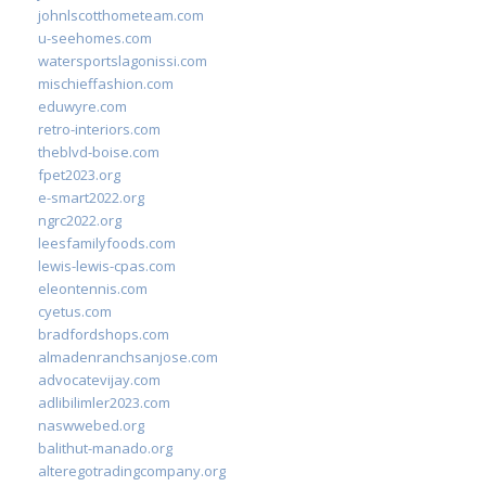
johnlscotthometeam.com
u-seehomes.com
watersportslagonissi.com
mischieffashion.com
eduwyre.com
retro-interiors.com
theblvd-boise.com
fpet2023.org
e-smart2022.org
ngrc2022.org
leesfamilyfoods.com
lewis-lewis-cpas.com
eleontennis.com
cyetus.com
bradfordshops.com
almadenranchsanjose.com
advocatevijay.com
adlibilimler2023.com
naswwebed.org
balithut-manado.org
alteregotradingcompany.org