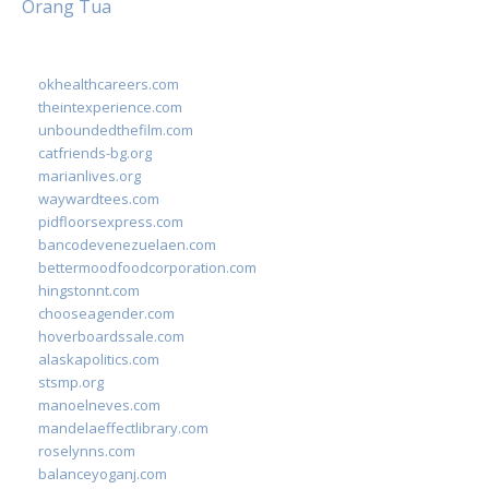
Orang Tua
okhealthcareers.com
theintexperience.com
unboundedthefilm.com
catfriends-bg.org
marianlives.org
waywardtees.com
pidfloorsexpress.com
bancodevenezuelaen.com
bettermoodfoodcorporation.com
hingstonnt.com
chooseagender.com
hoverboardssale.com
alaskapolitics.com
stsmp.org
manoelneves.com
mandelaeffectlibrary.com
roselynns.com
balanceyoganj.com