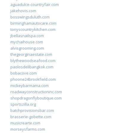
aguadulce-countryfair.com
jakehovis.com
bosswingsduluth.com
birminghamautocare.com
tonyscountrykitchen.com
jbellasnailspa.com
mychaihouse.com
alvisgrooming.com
thegeorginaestate.com
blythewoodseafood.com
paolosdelibangkok.com
bobacove.com
phoone24brookfield.com
mickeybarmama.com
roadwayconstructioninc.com
shopdragonflyboutique.com
sportszilla.org
batchprovisionsbar.com
brasserie-gobette.com
musicrearte.com
morseysfarms.com