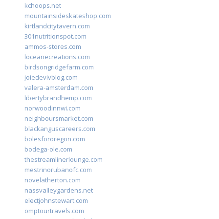
kchoops.net
mountainsideskateshop.com
kirtlandcitytavern.com
301nutritionspot.com
ammos-stores.com
loceanecreations.com
birdsongridgefarm.com
joiedevivblog.com
valera-amsterdam.com
libertybrandhemp.com
norwoodinnwi.com
neighboursmarket.com
blackanguscareers.com
bolesfororegon.com
bodega-ole.com
thestreamlinerlounge.com
mestrinorubanofc.com
novelatherton.com
nassvalleygardens.net
electjohnstewart.com
omptourtravels.com