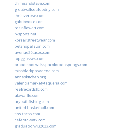
chimeandstave.com
greatwallseafoodny.com
theloverose.com
gabriovoice.com
resinflowart.com
p-sports.net
korsairstreetwear.com
petshopallston.com
avenue26tacos.com
topgglasses.com
broadmoornailsspacoloradosprings.com
missblackpasadena.com
anneskitchen.org
valenciamarketytaqueria.com
reefrecordsllc.com
alawaffle.com
aryouthfishing.com
united-basketball.com
tios-tacos.com
cafecito-satx.com
graduacionviu2023.com