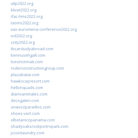
ialp2022.org
klivet2022.org
ifac-hms2022.org
taoms2022.org
iias-euromena-conference2022.org
ivd2022.org
csity2022.org
ibsarstudyabroad.com
bennusehgall.com
tsecincinnati.com
roderconstructiongroup.com
plazabatai.com
hawkscayresort.com
hellonquads.com
diarioanimales.com
decogaleri.com
unavozparadios.com
shoes-vert.com
elbotanicopanama.com
shadyoaksrockportrvpark.com
jccoinlaundry.com