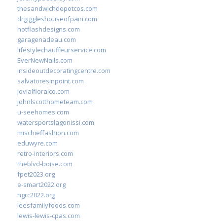
thesandwichdepotcos.com
drgiggleshouseofpain.com
hotflashdesigns.com
garagenadeau.com
lifestylechauffeurservice.com
EverNewNails.com
insideoutdecoratingcentre.com
salvatoresinpoint.com
jovialfloralco.com
johnlscotthometeam.com
u-seehomes.com
watersportslagonissi.com
mischieffashion.com
eduwyre.com
retro-interiors.com
theblvd-boise.com
fpet2023.org
e-smart2022.org
ngrc2022.org
leesfamilyfoods.com
lewis-lewis-cpas.com