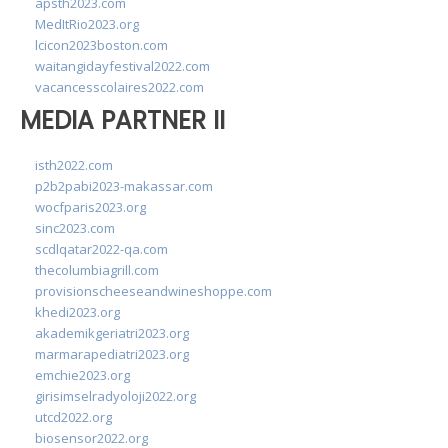
apsth2023.com
MedItRio2023.org
lcicon2023boston.com
waitangidayfestival2022.com
vacancesscolaires2022.com
MEDIA PARTNER II
isth2022.com
p2b2pabi2023-makassar.com
wocfparis2023.org
sinc2023.com
scdlqatar2022-qa.com
thecolumbiagrill.com
provisionscheeseandwineshoppe.com
khedi2023.org
akademikgeriatri2023.org
marmarapediatri2023.org
emchie2023.org
girisimselradyoloji2022.org
utcd2022.org
biosensor2022.org