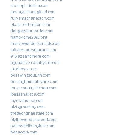
studiopiattellina.com
jannagrillspringfield.com
fujiyamacharleston.com
elpatronchardon.com
donglaishun-order.com
fiamc-rome2022.org
mariceworldessentials.com
lafisheriarestaurant.com
915jazzandmore.com
aguadulce-countryfair.com
jakehovis.com
bosswingsduluth.com
birminghamautocare.com
tonyscountrykitchen.com
jbellasnailspa.com
mychaihouse.com
alvisgrooming.com
thegeorginaestate.com
blythewoodseafood.com
paolosdelibangkok.com
bobacove.com