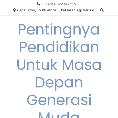
Skip
Call Us: +2782 444 YEAH
to
Cape Town, South Africa
keluaran sgp hari ini
content
Pentingnya
Pendidikan
Untuk Masa
Depan
Generasi
Muda