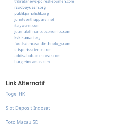
tribratanews-polreskebumen.com
rsudbayuasih.org
publikjurnalistik.org
juneteenthapparel.net
italywarm.com
journaloffinanceeconomics.com
kvk-kumari.org
foodscienceandtechnology.com
scisportsscience.com
addisababacuisineaz.com
burgerimcamas.com
Link Alternatif
Togel HK
Slot Deposit Indosat
Toto Macau 5D