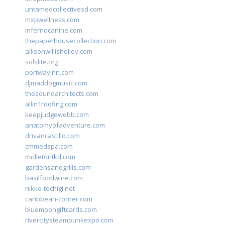
untamedcollectivesd.com
mxpwellness.com
infernocanine.com
thepaperhousecollection.com
allisonwillisholley.com
solslite.org
portwayinn.com
djmaddogmusic.com
thesoundarchitects.com
allin1roofing.com
keepjudgewebb.com
anatomyofadventure.com
drivancastillo.com
cmmedspa.com
midletontkd.com
gardensandgrills.com
basilfoodwine.com
nikko-tochigi.net
caribbean-corner.com
bluemoongiftcards.com
rivercitysteampunkexpo.com