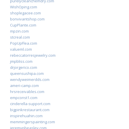
purelycleanchemdry.com
WishOping.com
shoplegacee.com
bonvivantshop.com
CupPlante.com
mpzin.com
stcreal.com
PopUpFlea.com
valueml.com
rebeccatorresjewelry.com
jmpbliss.com
drjorgerico.com
queensushipa.com
wendyweimerdds.com
ameri-camp.com
hrsreceivables.com
empconst1.com
cinderella-support.com
bigpinkrestaurant.com
inspirehuahin.com
memmingerspainting.com
jeremypbeasley.com