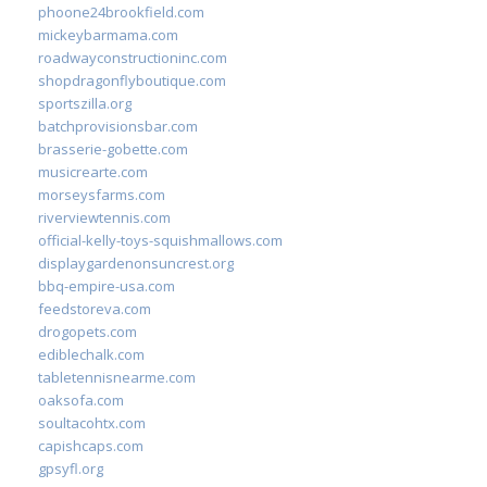
phoone24brookfield.com
mickeybarmama.com
roadwayconstructioninc.com
shopdragonflyboutique.com
sportszilla.org
batchprovisionsbar.com
brasserie-gobette.com
musicrearte.com
morseysfarms.com
riverviewtennis.com
official-kelly-toys-squishmallows.com
displaygardenonsuncrest.org
bbq-empire-usa.com
feedstoreva.com
drogopets.com
ediblechalk.com
tabletennisnearme.com
oaksofa.com
soultacohtx.com
capishcaps.com
gpsyfl.org