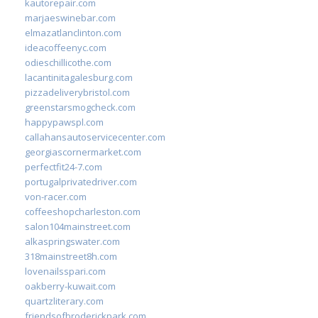
kautorepair.com
marjaeswinebar.com
elmazatlanclinton.com
ideacoffeenyc.com
odieschillicothe.com
lacantinitagalesburg.com
pizzadeliverybristol.com
greenstarsmogcheck.com
happypawspl.com
callahansautoservicecenter.com
georgiascornermarket.com
perfectfit24-7.com
portugalprivatedriver.com
von-racer.com
coffeeshopcharleston.com
salon104mainstreet.com
alkaspringswater.com
318mainstreet8h.com
lovenailsspari.com
oakberry-kuwait.com
quartzliterary.com
friendsofbroderickpark.com