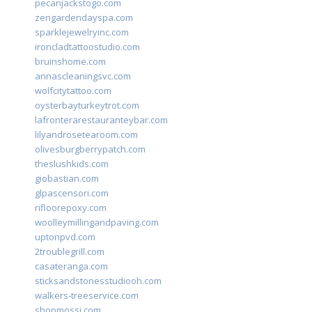
pecanjackstogo.com
zengardendayspa.com
sparklejewelryinc.com
ironcladtattoostudio.com
bruinshome.com
annascleaningsvc.com
wolfcitytattoo.com
oysterbayturkeytrot.com
lafronterarestauranteybar.com
lilyandrosetearoom.com
olivesburgberrypatch.com
theslushkids.com
giobastian.com
glpascensori.com
rifloorepoxy.com
woolleymillingandpaving.com
uptonpvd.com
2troublegrill.com
casateranga.com
sticksandstonesstudiooh.com
walkers-treeservice.com
shopmossi.com