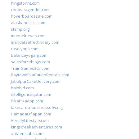
hingstonnt.com
chooseagender.com
hoverboardssale.com
alaskapolitics.com
stsmp.org
manoelneves.com
mandelaeffectlibrary.com
roselynns.com
balanceyoganj.com
salesforceblogs.com
TrainGames365.com
BaytownEvaCationRentals.com
JabalpurCakeDelivery.com
halobjd.com
intelligenceqatar.com
PikaPikaApp.com
takecareofbusinessdfw.org
HamadaOfJapan.com
VersifyLifestyle.com
kingscreekadventures.com
antaeuslabs.com