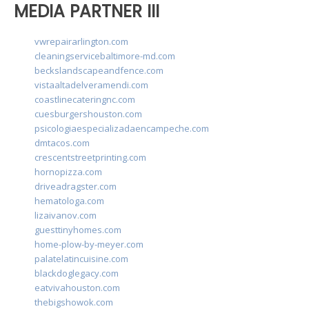
MEDIA PARTNER III
vwrepairarlington.com
cleaningservicebaltimore-md.com
beckslandscapeandfence.com
vistaaltadelveramendi.com
coastlinecateringnc.com
cuesburgershouston.com
psicologiaespecializadaencampeche.com
dmtacos.com
crescentstreetprinting.com
hornopizza.com
driveadragster.com
hematologa.com
lizaivanov.com
guesttinyhomes.com
home-plow-by-meyer.com
palatelatincuisine.com
blackdoglegacy.com
eatvivahouston.com
thebigshowok.com