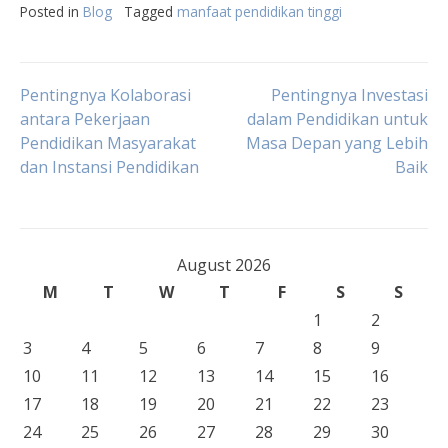
Posted in
Blog
Tagged
manfaat pendidikan tinggi
Post
Pentingnya Kolaborasi
Pentingnya Investasi
antara Pekerjaan
dalam Pendidikan untuk
Pendidikan Masyarakat
Masa Depan yang Lebih
navigation
dan Instansi Pendidikan
Baik
August 2026
M
T
W
T
F
S
S
1
2
3
4
5
6
7
8
9
10
11
12
13
14
15
16
17
18
19
20
21
22
23
24
25
26
27
28
29
30