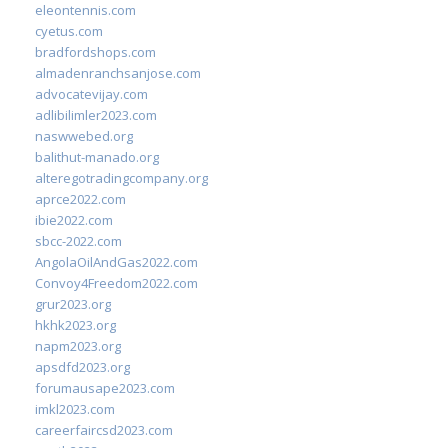
eleontennis.com
cyetus.com
bradfordshops.com
almadenranchsanjose.com
advocatevijay.com
adlibilimler2023.com
naswwebed.org
balithut-manado.org
alteregotradingcompany.org
aprce2022.com
ibie2022.com
sbcc-2022.com
AngolaOilAndGas2022.com
Convoy4Freedom2022.com
grur2023.org
hkhk2023.org
napm2023.org
apsdfd2023.org
forumausape2023.com
imkl2023.com
careerfaircsd2023.com