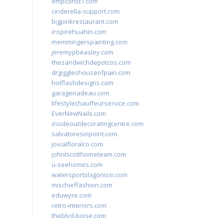
empconst1.com
cinderella-support.com
bigpinkrestaurant.com
inspirehuahin.com
memmingerspainting.com
jeremypbeasley.com
thesandwichdepotcos.com
drgiggleshouseofpain.com
hotflashdesigns.com
garagenadeau.com
lifestylechauffeurservice.com
EverNewNails.com
insideoutdecoratingcentre.com
salvatoresinpoint.com
jovialfloralco.com
johnlscotthometeam.com
u-seehomes.com
watersportslagonissi.com
mischieffashion.com
eduwyre.com
retro-interiors.com
theblvd-boise.com