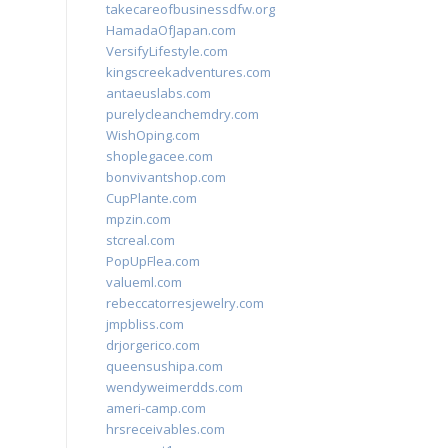
takecareofbusinessdfw.org
HamadaOfJapan.com
VersifyLifestyle.com
kingscreekadventures.com
antaeuslabs.com
purelycleanchemdry.com
WishOping.com
shoplegacee.com
bonvivantshop.com
CupPlante.com
mpzin.com
stcreal.com
PopUpFlea.com
valueml.com
rebeccatorresjewelry.com
jmpbliss.com
drjorgerico.com
queensushipa.com
wendyweimerdds.com
ameri-camp.com
hrsreceivables.com