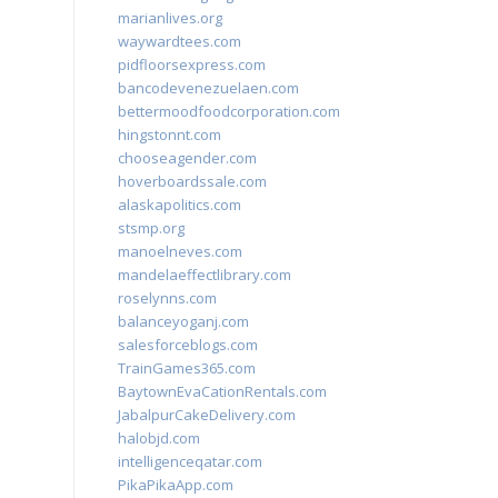
marianlives.org
waywardtees.com
pidfloorsexpress.com
bancodevenezuelaen.com
bettermoodfoodcorporation.com
hingstonnt.com
chooseagender.com
hoverboardssale.com
alaskapolitics.com
stsmp.org
manoelneves.com
mandelaeffectlibrary.com
roselynns.com
balanceyoganj.com
salesforceblogs.com
TrainGames365.com
BaytownEvaCationRentals.com
JabalpurCakeDelivery.com
halobjd.com
intelligenceqatar.com
PikaPikaApp.com