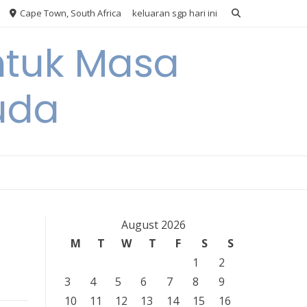
Cape Town, South Africa
keluaran sgp hari ini
ntuk Masa
uda
August 2026
M
T
W
T
F
S
S
1
2
3
4
5
6
7
8
9
10
11
12
13
14
15
16