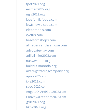
fpet2023.org
e-smart2022.org
ngrc2022.org
leesfamilyfoods.com
lewis-lewis-cpas.com
eleontennis.com
cyetus.com
bradfordshops.com
almadenranchsanjose.com
advocatevijay.com
adlibilimler2023.com
naswwebed.org
balithut-manado.org
alteregotradingcompany.org
aprce2022.com
ibie2022.com
sbcc-2022.com
AngolaOilAndGas2022.com
Convoy4Freedom2022.com
grur2023.org
hkhk2023.org