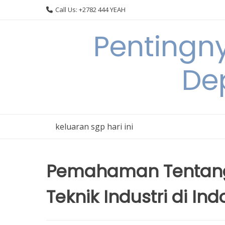
Skip
Call Us: +2782 444 YEAH
to
content
Pentingn
De
keluaran sgp hari ini
Pemahaman Tentang
Teknik Industri di In