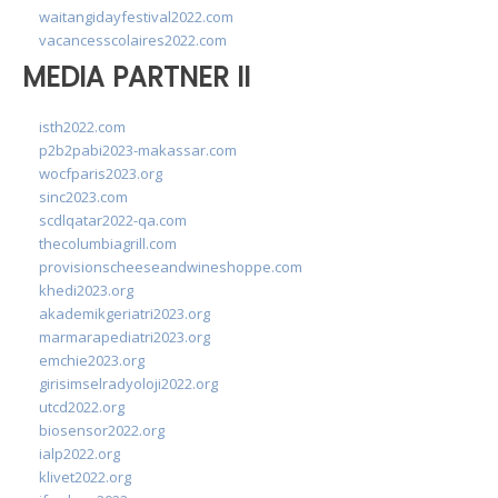
waitangidayfestival2022.com
vacancesscolaires2022.com
MEDIA PARTNER II
isth2022.com
p2b2pabi2023-makassar.com
wocfparis2023.org
sinc2023.com
scdlqatar2022-qa.com
thecolumbiagrill.com
provisionscheeseandwineshoppe.com
khedi2023.org
akademikgeriatri2023.org
marmarapediatri2023.org
emchie2023.org
girisimselradyoloji2022.org
utcd2022.org
biosensor2022.org
ialp2022.org
klivet2022.org