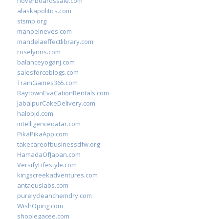
hoverboardssale.com
alaskapolitics.com
stsmp.org
manoelneves.com
mandelaeffectlibrary.com
roselynns.com
balanceyoganj.com
salesforceblogs.com
TrainGames365.com
BaytownEvaCationRentals.com
JabalpurCakeDelivery.com
halobjd.com
intelligenceqatar.com
PikaPikaApp.com
takecareofbusinessdfw.org
HamadaOfJapan.com
VersifyLifestyle.com
kingscreekadventures.com
antaeuslabs.com
purelycleanchemdry.com
WishOping.com
shoplegacee.com