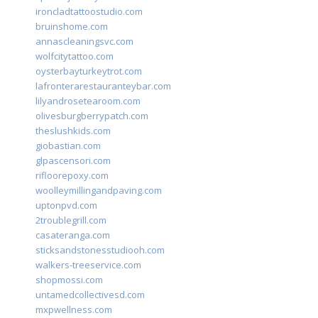
ironcladtattoostudio.com
bruinshome.com
annascleaningsvc.com
wolfcitytattoo.com
oysterbayturkeytrot.com
lafronterarestauranteybar.com
lilyandrosetearoom.com
olivesburgberrypatch.com
theslushkids.com
giobastian.com
glpascensori.com
rifloorepoxy.com
woolleymillingandpaving.com
uptonpvd.com
2troublegrill.com
casateranga.com
sticksandstonesstudiooh.com
walkers-treeservice.com
shopmossi.com
untamedcollectivesd.com
mxpwellness.com