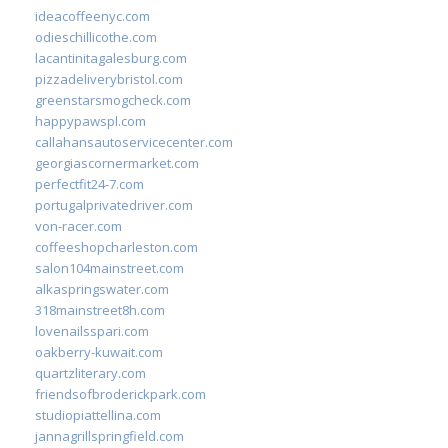
ideacoffeenyc.com
odieschillicothe.com
lacantinitagalesburg.com
pizzadeliverybristol.com
greenstarsmogcheck.com
happypawspl.com
callahansautoservicecenter.com
georgiascornermarket.com
perfectfit24-7.com
portugalprivatedriver.com
von-racer.com
coffeeshopcharleston.com
salon104mainstreet.com
alkaspringswater.com
318mainstreet8h.com
lovenailsspari.com
oakberry-kuwait.com
quartzliterary.com
friendsofbroderickpark.com
studiopiattellina.com
jannagrillspringfield.com