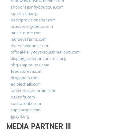
roadwayconstructioninc.com
shopdragonflyboutique.com
sportszilla.org
batchprovisionsbar.com
brasserie-gobette.com
musicrearte.com
morseysfarms.com
riverviewtennis.com
official-kelly-toys-squishmallows.com
displaygardenonsuncrest.org
bbq-empire-usa.com
feedstoreva.com
drogopets.com
ediblechalk.com
tabletennisnearme.com
oaksofa.com
soultacohtx.com
capishcaps.com
gpsyfl.org
MEDIA PARTNER III