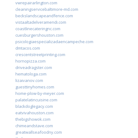
vwrepairarlington.com
cleaningservicebaltimore-md.com
beckslandscapeandfence.com
vistaaltadelveramendi.com
coastlinecateringnc.com
cuesburgershouston.com
psicologiaespecializadaencampeche.com
dmtacos.com
crescentstreetprinting.com
hornopizza.com
driveadragster.com
hematologa.com
lizaivanov.com
guesttinyhomes.com
home-plow-by-meyer.com
palatelatincuisine.com
blackdoglegacy.com
eatvivahouston.com
thebigshowok.com
chimeandstave.com
greatwallseafoodny.com