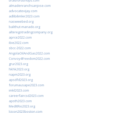
bradfordshops.com
almadenranchsanjose.com
advocatevijay.com
adlibilimler2023.com
naswwebed.org
balithut-manado.org
alteregotradingcompany.org
aprce2022.com
ibie2022.com
sbcc-2022.com
AngolaOilAndGas2022.com
Convoy4Freedom2022.com
grur2023.org
hkhk2023.org
napm2023.org
apsdfd2023.org
forumausape2023.com
imkl2023.com
careerfaircsd2023.com
apsth2023.com
MedItRio2023.org
lcicon2023boston.com