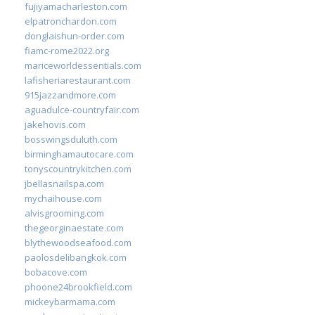
fujiyamacharleston.com
elpatronchardon.com
donglaishun-order.com
fiamc-rome2022.org
mariceworldessentials.com
lafisheriarestaurant.com
915jazzandmore.com
aguadulce-countryfair.com
jakehovis.com
bosswingsduluth.com
birminghamautocare.com
tonyscountrykitchen.com
jbellasnailspa.com
mychaihouse.com
alvisgrooming.com
thegeorginaestate.com
blythewoodseafood.com
paolosdelibangkok.com
bobacove.com
phoone24brookfield.com
mickeybarmama.com