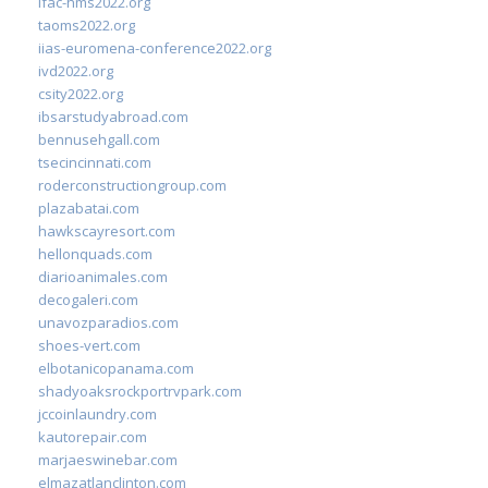
ifac-hms2022.org
taoms2022.org
iias-euromena-conference2022.org
ivd2022.org
csity2022.org
ibsarstudyabroad.com
bennusehgall.com
tsecincinnati.com
roderconstructiongroup.com
plazabatai.com
hawkscayresort.com
hellonquads.com
diarioanimales.com
decogaleri.com
unavozparadios.com
shoes-vert.com
elbotanicopanama.com
shadyoaksrockportrvpark.com
jccoinlaundry.com
kautorepair.com
marjaeswinebar.com
elmazatlanclinton.com