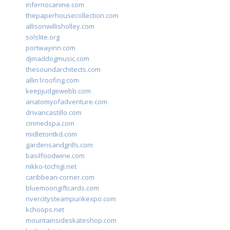
infernocanine.com
thepaperhousecollection.com
allisonwillisholley.com
solslite.org
portwayinn.com
djmaddogmusic.com
thesoundarchitects.com
allin1roofing.com
keepjudgewebb.com
anatomyofadventure.com
drivancastillo.com
cmmedspa.com
midletontkd.com
gardensandgrills.com
basilfoodwine.com
nikko-tochigi.net
caribbean-corner.com
bluemoongiftcards.com
rivercitysteampunkexpo.com
kchoops.net
mountainsideskateshop.com