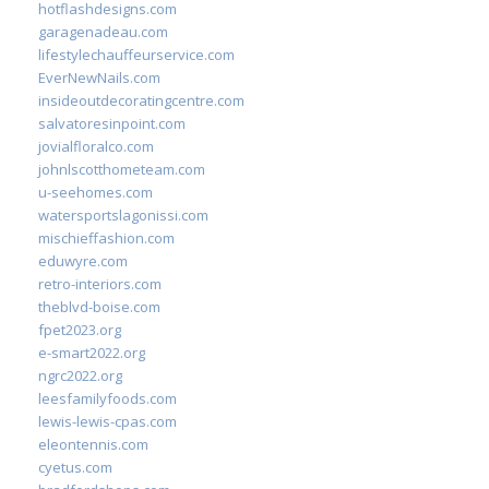
hotflashdesigns.com
garagenadeau.com
lifestylechauffeurservice.com
EverNewNails.com
insideoutdecoratingcentre.com
salvatoresinpoint.com
jovialfloralco.com
johnlscotthometeam.com
u-seehomes.com
watersportslagonissi.com
mischieffashion.com
eduwyre.com
retro-interiors.com
theblvd-boise.com
fpet2023.org
e-smart2022.org
ngrc2022.org
leesfamilyfoods.com
lewis-lewis-cpas.com
eleontennis.com
cyetus.com