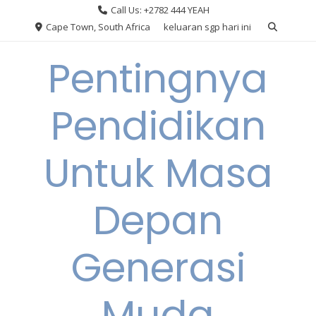
Skip
Call Us: +2782 444 YEAH
to
Cape Town, South Africa
keluaran sgp hari ini
content
Pentingnya
Pendidikan
Untuk Masa
Depan
Generasi
Muda