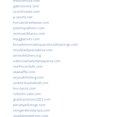
theloverose.com
gabriovoice.com
resinflowart.com
p-sports.net
korsairstreetwear.com
petshopallston.com
avenue26tacos.com
topgglasses.com
broadmoornailsspacoloradosprings.com
missblackpasadena.com
anneskitchen.org
valenciamarketytaqueria.com
reefrecordsllc.com
alawaffle.com
aryouthfishing.com
united-basketball.com
tios-tacos.com
cafecito-satx.com
graduacionviu2023.com
pecanjackstogo.com
zengardendayspa.com
sparklejewelryinc.com