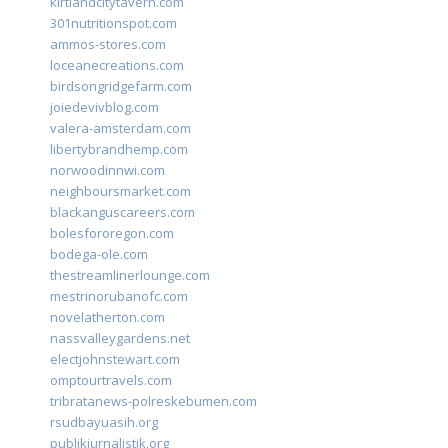
kirtlandcitytavern.com
301nutritionspot.com
ammos-stores.com
loceanecreations.com
birdsongridgefarm.com
joiedevivblog.com
valera-amsterdam.com
libertybrandhemp.com
norwoodinnwi.com
neighboursmarket.com
blackanguscareers.com
bolesfororegon.com
bodega-ole.com
thestreamlinerlounge.com
mestrinorubanofc.com
novelatherton.com
nassvalleygardens.net
electjohnstewart.com
omptourtravels.com
tribratanews-polreskebumen.com
rsudbayuasih.org
publikjurnalistik.org