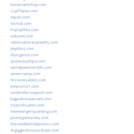
bonvivantshop.com
CupPlante.com
mpzin.com
stcreal.com
PopUpFlea.com
valueml.com
rebeccatorresjewelry.com
jmpbliss.com
drjorgerico.com
queensushipa.com
wendyweimerdds.com
ameri-camp.com
hrsreceivables.com
empconst1.com
cinderella-support.com
bigpinkrestaurant.com
inspirehuahin.com
memmingerspainting.com
jeremypbeasley.com
thesandwichdepotcos.com
drgiggleshouseofpain.com