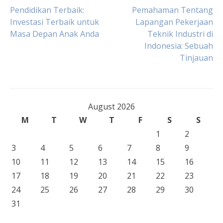
Post
Pendidikan Terbaik:
Pemahaman Tentang
Investasi Terbaik untuk
Lapangan Pekerjaan
Masa Depan Anak Anda
Teknik Industri di
navigation
Indonesia: Sebuah
Tinjauan
August 2026
M
T
W
T
F
S
S
1
2
3
4
5
6
7
8
9
10
11
12
13
14
15
16
17
18
19
20
21
22
23
24
25
26
27
28
29
30
31