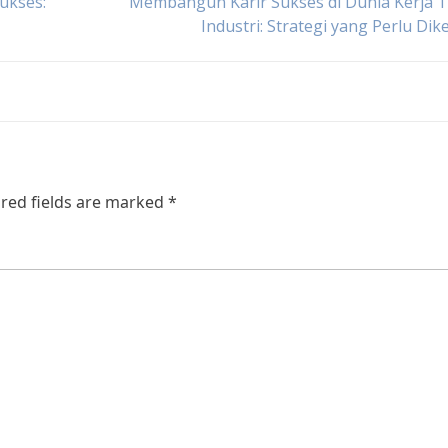
ukses:
Membangun Karir Sukses di Dunia Kerja 
Industri: Strategi yang Perlu Dik
red fields are marked
*