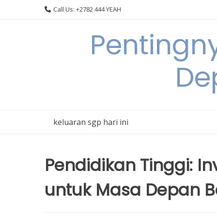
Skip
Call Us: +2782 444 YEAH
to
content
Pentingn
De
keluaran sgp hari ini
Pendidikan Tinggi: I
untuk Masa Depan B