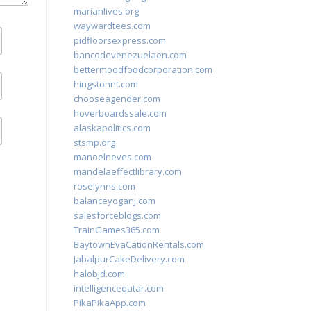
marianlives.org
waywardtees.com
pidfloorsexpress.com
bancodevenezuelaen.com
bettermoodfoodcorporation.com
hingstonnt.com
chooseagender.com
hoverboardssale.com
alaskapolitics.com
stsmp.org
manoelneves.com
mandelaeffectlibrary.com
roselynns.com
balanceyoganj.com
salesforceblogs.com
TrainGames365.com
BaytownEvaCationRentals.com
JabalpurCakeDelivery.com
halobjd.com
intelligenceqatar.com
PikaPikaApp.com