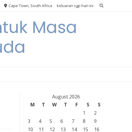
Cape Town, South Africa
keluaran sgp hari ini
ntuk Masa
uda
August 2026
M
T
W
T
F
S
S
1
2
3
4
5
6
7
8
9
10
11
12
13
14
15
16