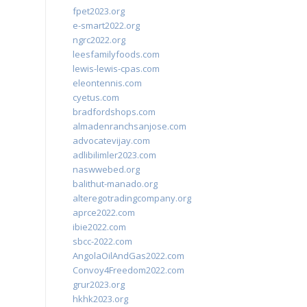
fpet2023.org
e-smart2022.org
ngrc2022.org
leesfamilyfoods.com
lewis-lewis-cpas.com
eleontennis.com
cyetus.com
bradfordshops.com
almadenranchsanjose.com
advocatevijay.com
adlibilimler2023.com
naswwebed.org
balithut-manado.org
alteregotradingcompany.org
aprce2022.com
ibie2022.com
sbcc-2022.com
AngolaOilAndGas2022.com
Convoy4Freedom2022.com
grur2023.org
hkhk2023.org