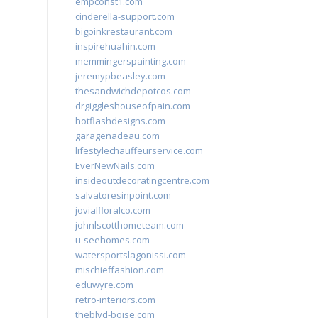
empconst1.com
cinderella-support.com
bigpinkrestaurant.com
inspirehuahin.com
memmingerspainting.com
jeremypbeasley.com
thesandwichdepotcos.com
drgiggleshouseofpain.com
hotflashdesigns.com
garagenadeau.com
lifestylechauffeurservice.com
EverNewNails.com
insideoutdecoratingcentre.com
salvatoresinpoint.com
jovialfloralco.com
johnlscotthometeam.com
u-seehomes.com
watersportslagonissi.com
mischieffashion.com
eduwyre.com
retro-interiors.com
theblvd-boise.com