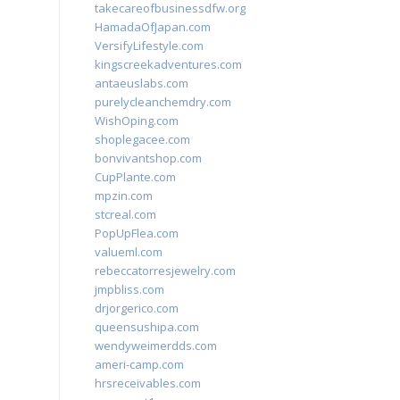
takecareofbusinessdfw.org
HamadaOfJapan.com
VersifyLifestyle.com
kingscreekadventures.com
antaeuslabs.com
purelycleanchemdry.com
WishOping.com
shoplegacee.com
bonvivantshop.com
CupPlante.com
mpzin.com
stcreal.com
PopUpFlea.com
valueml.com
rebeccatorresjewelry.com
jmpbliss.com
drjorgerico.com
queensushipa.com
wendyweimerdds.com
ameri-camp.com
hrsreceivables.com