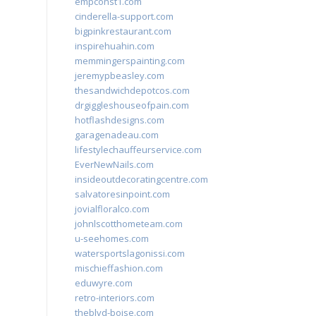
empconst1.com
cinderella-support.com
bigpinkrestaurant.com
inspirehuahin.com
memmingerspainting.com
jeremypbeasley.com
thesandwichdepotcos.com
drgiggleshouseofpain.com
hotflashdesigns.com
garagenadeau.com
lifestylechauffeurservice.com
EverNewNails.com
insideoutdecoratingcentre.com
salvatoresinpoint.com
jovialfloralco.com
johnlscotthometeam.com
u-seehomes.com
watersportslagonissi.com
mischieffashion.com
eduwyre.com
retro-interiors.com
theblvd-boise.com