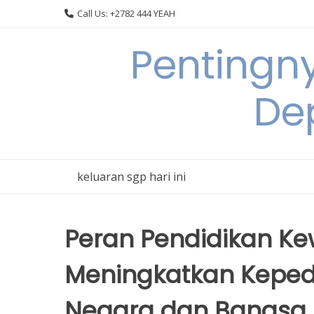
Skip
Call Us: +2782 444 YEAH
to
content
Pentingn
De
keluaran sgp hari ini
Peran Pendidikan K
Meningkatkan Keped
Negara dan Bangsa