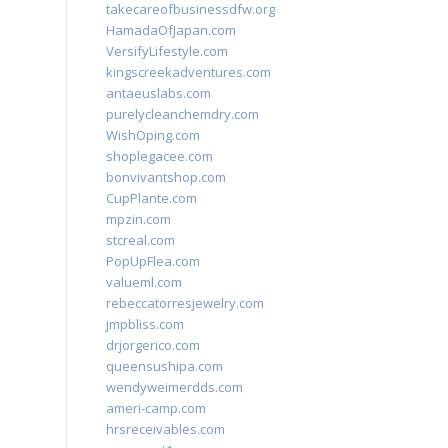
takecareofbusinessdfw.org
HamadaOfJapan.com
VersifyLifestyle.com
kingscreekadventures.com
antaeuslabs.com
purelycleanchemdry.com
WishOping.com
shoplegacee.com
bonvivantshop.com
CupPlante.com
mpzin.com
stcreal.com
PopUpFlea.com
valueml.com
rebeccatorresjewelry.com
jmpbliss.com
drjorgerico.com
queensushipa.com
wendyweimerdds.com
ameri-camp.com
hrsreceivables.com