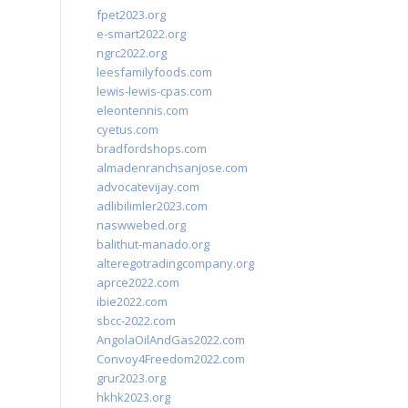
fpet2023.org
e-smart2022.org
ngrc2022.org
leesfamilyfoods.com
lewis-lewis-cpas.com
eleontennis.com
cyetus.com
bradfordshops.com
almadenranchsanjose.com
advocatevijay.com
adlibilimler2023.com
naswwebed.org
balithut-manado.org
alteregotradingcompany.org
aprce2022.com
ibie2022.com
sbcc-2022.com
AngolaOilAndGas2022.com
Convoy4Freedom2022.com
grur2023.org
hkhk2023.org