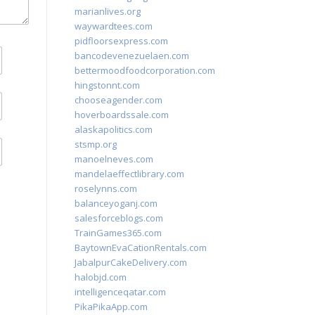
marianlives.org
waywardtees.com
pidfloorsexpress.com
bancodevenezuelaen.com
bettermoodfoodcorporation.com
hingstonnt.com
chooseagender.com
hoverboardssale.com
alaskapolitics.com
stsmp.org
manoelneves.com
mandelaeffectlibrary.com
roselynns.com
balanceyoganj.com
salesforceblogs.com
TrainGames365.com
BaytownEvaCationRentals.com
JabalpurCakeDelivery.com
halobjd.com
intelligenceqatar.com
PikaPikaApp.com