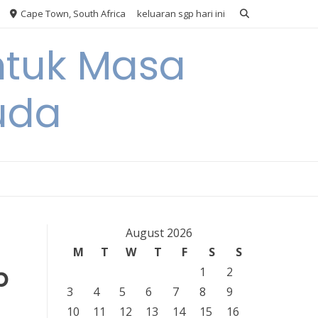
Cape Town, South Africa
keluaran sgp hari ini
ntuk Masa
uda
August 2026
M
T
W
T
F
S
S
p
1
2
3
4
5
6
7
8
9
10
11
12
13
14
15
16