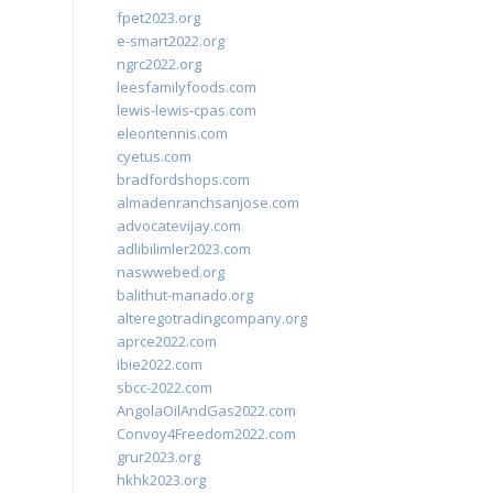
fpet2023.org
e-smart2022.org
ngrc2022.org
leesfamilyfoods.com
lewis-lewis-cpas.com
eleontennis.com
cyetus.com
bradfordshops.com
almadenranchsanjose.com
advocatevijay.com
adlibilimler2023.com
naswwebed.org
balithut-manado.org
alteregotradingcompany.org
aprce2022.com
ibie2022.com
sbcc-2022.com
AngolaOilAndGas2022.com
Convoy4Freedom2022.com
grur2023.org
hkhk2023.org