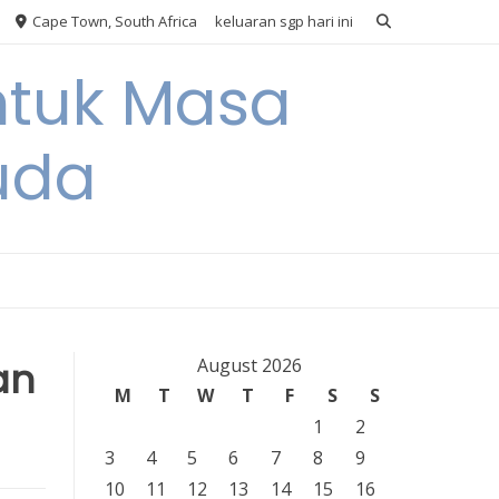
Cape Town, South Africa
keluaran sgp hari ini
ntuk Masa
uda
an
August 2026
M
T
W
T
F
S
S
1
2
3
4
5
6
7
8
9
10
11
12
13
14
15
16