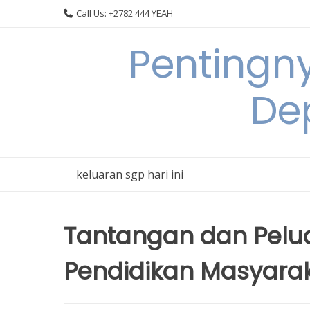
Skip
Call Us: +2782 444 YEAH
to
content
Pentingn
De
keluaran sgp hari ini
Tantangan dan Pelua
Pendidikan Masyarak