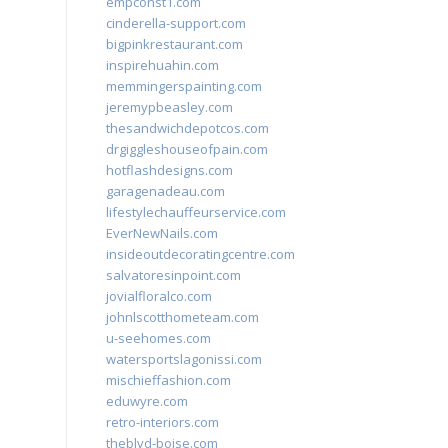
empconst1.com
cinderella-support.com
bigpinkrestaurant.com
inspirehuahin.com
memmingerspainting.com
jeremypbeasley.com
thesandwichdepotcos.com
drgiggleshouseofpain.com
hotflashdesigns.com
garagenadeau.com
lifestylechauffeurservice.com
EverNewNails.com
insideoutdecoratingcentre.com
salvatoresinpoint.com
jovialfloralco.com
johnlscotthometeam.com
u-seehomes.com
watersportslagonissi.com
mischieffashion.com
eduwyre.com
retro-interiors.com
theblvd-boise.com