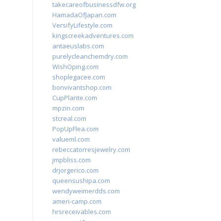
takecareofbusinessdfw.org
HamadaOfJapan.com
VersifyLifestyle.com
kingscreekadventures.com
antaeuslabs.com
purelycleanchemdry.com
WishOping.com
shoplegacee.com
bonvivantshop.com
CupPlante.com
mpzin.com
stcreal.com
PopUpFlea.com
valueml.com
rebeccatorresjewelry.com
jmpbliss.com
drjorgerico.com
queensushipa.com
wendyweimerdds.com
ameri-camp.com
hrsreceivables.com