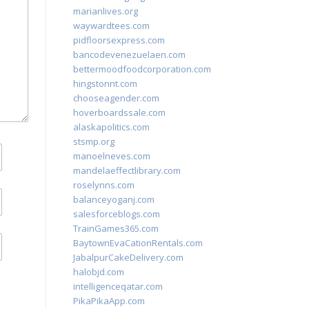
marianlives.org
waywardtees.com
pidfloorsexpress.com
bancodevenezuelaen.com
bettermoodfoodcorporation.com
hingstonnt.com
chooseagender.com
hoverboardssale.com
alaskapolitics.com
stsmp.org
manoelneves.com
mandelaeffectlibrary.com
roselynns.com
balanceyoganj.com
salesforceblogs.com
TrainGames365.com
BaytownEvaCationRentals.com
JabalpurCakeDelivery.com
halobjd.com
intelligenceqatar.com
PikaPikaApp.com